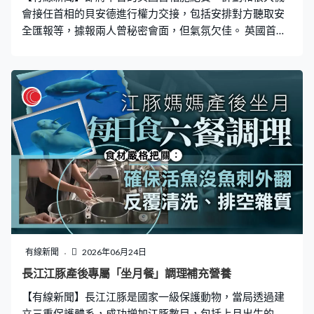
被以色列和美國摧毀。 至於霍爾木茲海峽的通航問題，
會接任首相的貝安德進行權力交接，包括安排對方聽取安
全匯報等，據報兩人曾秘密會面，但氣氛欠佳。 英國首相
施紀賢周一宣布辭任執政工黨黨魁時，承諾會在餘下任期
確保權力有序交接。多間傳媒報道，他周二和最有機會繼
任的大曼徹斯特前市長貝安德在倫敦一個地點會晤約一小
時，是自貝安德在上周的國會下議院補選勝出後，兩人首
度會面。雙方未有透露對話內容，但據報氣氛冷淡，施紀
賢仍不忿被逼宮。 首相發言人指他已授權公務員和工黨新
黨魁潛在人選會面，為權力交接作準備，會面會在7月中之
前進行，集中討論政府組成和政策優先事項，亦會有安全
簡報。據報施紀賢亦希望在下台前公布延期多時的國防投
資計劃，前防相賀理安早前因這項計劃未有增撥足夠預算
應對威脅請辭，新防相翟偉紳表明會為計劃爭取更多預
算。雖然貝安德有意增加國防預算，但其團隊不滿施紀賢
下台前仍想公布重大政策左右下任政府施政。 貝安德正為
有線新聞
2026年06月24日
執政進行人事安排，據報財相李韻晴將降職，但仍有望留
長江江豚產後專屬「坐月餐」調理補充營養
在內閣。貝安德亦有意邀請老朋友，十多年前在白高敦內
【有線新聞】長江江豚是國家一級保護動物，當局透過建
閣共事，之後淡出政壇的貝禮高擔任唐寧街幕僚長。他擔
立三重保護體系，成功增加江豚數目，包括上月出生的