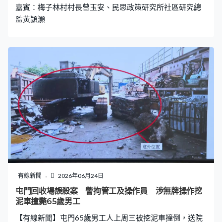
嘉賓：梅子林村村長曾玉安、民思政策研究所社區研究總
非百分百準確。首都師範大學教育學院副院長蔡海龍：
監黃頴灝
「查重是
有線新聞
2026年06月24日
屯門回收場誤殺案 警拘管工及操作員 涉無牌操作挖
泥車撞斃65歲男工
【有線新聞】屯門65歲男工人上周三被挖泥車撞倒，送院