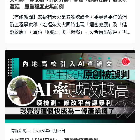
宏福苑｜專家揭「煙囪效應」叠加「蛙跳效應」致火勢
工作。委內瑞拉沿岸地區和離島，以及波多黎各等加勒比
蔓延 嚴重程度史無前例
海地區，一度發出海嘯警告。 美國加州北部同日亦發生了
【有線新聞】宏福苑大火第五輪聽證會，委員會委任的消
5.6級極淺層地震
防工程專家稱，宏福苑大火同時出現「煙囪效應」及「蛙
跳效應」，單位「悶燒」後「閃燃」，火舌衝出窗戶，再
逐層向上蔓延，形容嚴重程度是史無前例。 委員會委任的
消防工程專家，兩位理大建築環境及能源工程學系的教授
作供，解釋起火和蔓延速度，稱事發時，宏福苑很多單
位，經歷「悶燒」至「閃燃」階段，濃煙令牆身及天花吸
收熱力，產生強勁輻射熱，引致其他物件起火，形成一個
自給自足的循環，直至室內氧氣耗盡。至於大廈外部，天
井的設計引發「煙囪效應」，加上單位的火衝出窗戶，繼
而燒破樓上的窗戶，令火勢逐層向上蔓延，形成「蛙跳效
應」。 專家形容，這類大火並非首次發生，但嚴重程度屬
史無前例，火勢以每秒10米垂直蔓延，比英國格蘭菲爾大
廈大火更快。又指天井火勢猛烈，足以燒破玻璃，令濃煙
攻入單位。而不同面向的單位，受火勢影響差異大，若客
廳窗戶面向天井，玻璃大規模爆裂，主人房側窗面向天
有線新聞
2026年06月25日
井，損毀情況會較輕微。 專家亦燃燒測試棚架物料，竹枝