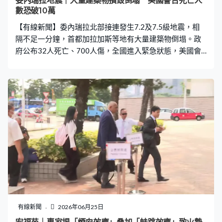
委內瑞拉地震｜大量建築物損毀倒塌 美國警告死亡人
數恐破10萬
【有線新聞】委內瑞拉北部接連發生7.2及7.5級地震，相
隔不足一分鐘，首都加拉加斯等地有大量建築物倒塌。政
府公布32人死亡、700人傷，全國進入緊急狀態，美國會
派人前往協助救災，又警告死亡人數有機會超過10萬。 地
震發生一刻，委內瑞拉首都加拉加斯國際機場旅客陷入恐
慌、爭相走避，客運大樓天花有物件墮下，機場其後關
閉。加拉加斯郊區旅遊熱點有建築物損毀，遊人驚惶失
措。地震正值公眾假期，原本安坐家中收看世界盃賽事直
播的居民，目擊傢俬搖晃，玻璃用品散落。地震威力強
大，鄰國哥倫比亞首都波哥大亦有震感。 首次7.2級地震在
傍晚6時許發生，震央位於亞拉奎州，39秒後，同州另一
地點再發生7.5級地震，震源深度分別21.9和10公里。加拉
加斯市內大量建築物損毀甚至倒塌，搜救人員嘗試在瓦礫
搜索失蹤者。美國地質勘探局警告，地震可能造成大量人
員傷亡和大規模破壞，推測有44%機會死亡人數破萬，
30%機會死亡人數超過十萬人。 委內瑞拉代總統羅德里格
有線新聞
2026年06月25日
斯發表全國講話，宣布進入緊急狀態，指示軍方監督應變