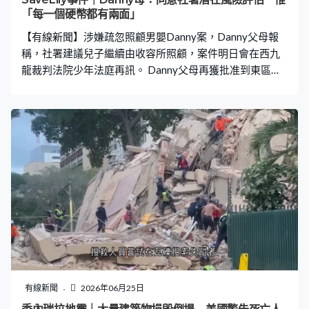
「每一個硬幣都有兩面」
【有線新聞】涉嫌疏忽照顧男嬰Danny案，Danny父母報
稱，社署建議兒子繼續由收容所照顧，案件明日會在西九
龍裁判法院少年法庭再訊。 Danny父母再獲批准到東區醫
院探望Danny，他們稱，社署召開了多專業個案會議，疏
忽照顧成立，仍然存在多項潛在風險，包括長女出生不足
一個月死亡，次女Lily因疏忽照顧被瑞典政府接管，在家分
娩，又沒有為Danny做健康檢查，加上沒有固定居所，評
定他們為高風險個案，建議法庭繼續安排Danny留在收容
所。 Danny母親：「社署之前用了近三個星期調查我們，
當中部分例如面談、家訪，以及我們探兒子時的互動等，
其實調查中他們察覺我們構成危險的因素，至於他們對我
們的潛在風險評估，我們是同意的。但問題是每一個硬幣
都有兩面，為甚麼他們只是評估沒有去做某事的潛在風
險，而不是同時討論有做那些事的其他潛在風險？」 至於
女兒Lily的狀況，他們報稱，瑞典當局正計劃向法庭申請將
Lily的撫養權永久交予一對瑞典夫婦，早前他們已尋求特區
有線新聞
2026年06月25日
政府協助，希望取回Lily撫養權。