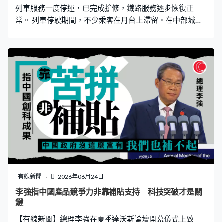
列車服務一度停運，已完成搶修，鐵路服務逐步恢復正
常。 列車停駛期間，不少乘客在月台上滯留。在中部城市
漢諾威，詢問處前有人龍，想了解最新車務狀況。德國鐵
路公司表示，數碼鐵路無線電通訊系統周二晚發生故障，
全國範圍訊號中斷，導致德國人口第一大州北萊茵威斯特
法倫在內的所有列車一度停駛，而首都柏林和漢堡等城市
鐵路和火車服務亦受到影響，所有列車都停靠在月台。 故
障持續將近兩個半小時，經過搶修後已逐步恢復，但部分
線路仍有延誤或取消。公司就事件向乘客致歉，承諾向受
影響的人發放的士和酒店現金券，並會在可行的情況下提
供替代交通工具，但就未有透露故障原因。
有線新聞
2026年06月24日
李強指中國產品競爭力非靠補貼支持 科技突破才是關
鍵
【有線新聞】總理李強在夏季達沃斯論壇開幕儀式上致