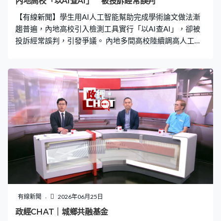
內地高校「以AI查AI」 被投訴經常誤判
不易點燃，約10秒後，溶解並釋放氣體，鐵枝就在離火後
【有線新聞】學生用AI人工智能幫助完成學術論文做法漸
自行熄滅。委員會主席陸啟康稱，實驗結果對日後，考慮
趨普遍，內地高校引入檢測工具實行「以AI查AI」，卻被
以金屬棚架取代竹棚，起到重要作用。
投訴經常誤判，引發爭議。 內地多間高校陸續調高人工智
能生成內容檢測標準，引入檢測工具以AI查AI，但就有不
少學生不滿，指原創內容被誤判，加上檢測報告中沒有說
明被加上紅色標示的原因，有人經多次修改檢測AI率不降
反升。 高校畢業生吳小姐：「學校卡了20%的（AI率）
線，提交上去發現自己寫的也打成AI寫的了，然後你要在
很短的有限的時間內去把AI率給降下來，同時還要兼顧查
重率，你有時候AI率降下來，然後你的查重率又升上去
了。」 另外，網上有大量付費服務，聲稱可以「降AI
率」，幫助學生繞過檢測。高校畢業生：「一方面AI查重
他去賺一波錢，然後再用降AI去賺一波錢，而且他這個其
實非常非常暴利，他改一次實際的成本可能5塊錢都不要，
但是他收你100塊錢，我覺得這個快成為一條產業鏈了，
就是那種論文檢測平台，它有AI率的檢測，然後外部的一
有線新聞
2026年06月25日
些平台，它有降AI的服務，它本質上是用AI去降AI率，它
政經CHAT｜城鄉共融基金
的意義也不大。」 專家認為「以AI查AI」精度不足，結果