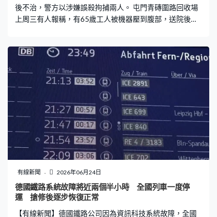
後不治，警方以涉嫌誤殺拘捕兩人。 屯門青磚圍路回收場
上周三有人報稱，有65歲工人被機器壓到腹部，送院後不
治。警方調查後發現，一名未有挖泥車資格的男操作員將
車後方處理雜物的死者撞倒，而死者腹部受撞擊的位置亦
與挖泥車高度吻合，相信死者嚴重內出血致死。警方將案
件改為誤殺，拘捕管工及挖泥車操作員，不排除有更多人
被捕。涉事回收場現正停工。
有線新聞
2026年06月24日
德國鐵路系統故障將近兩個半小時 全國列車一度停
運 搶修後逐步恢復正常
【有線新聞】德國鐵路公司因為資訊科技系統故障，全國