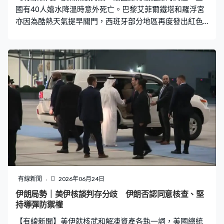
入都沒有動搖，去年全國基礎研究經費比重超過7%，
國有40人嬉水降溫時意外死亡。巴黎艾菲爾鐵塔和羅浮宮
亦因為酷熱天氣提早關門，西班牙部分地區再度發出紅色
預警，預測氣溫超過40度。 在巴黎聖馬丁運河，兩旁坐滿
前來消暑的民眾，鐵橋上不少人跨過欄杆準備跳水。法國
總理勒科爾尼指，由上星期四起已有40人嬉水時溺斃，死
者大部分是青年，包括一名13歲女童。法國體育及青年部
長法拉利則警告，在無人監管的區域游泳有風險。 法國全
國過半地區發出紅色預警，當地星期二錄得歷來六月最高
平均溫度29.8度，不少遊客都會到室內景點避暑，不過巴
黎艾菲爾鐵塔於星期二中午已截止入場，提早8小時於下午
四時關閉，羅浮宮亦宣布，由即日起至星期六，將會提前
至下午四時休館。 在西班牙首都馬德里，星期二日間錄得
38度，民眾紛紛在街頭飲水機裝水，補充水分。南部的安
達盧西亞地區發出紅色預警，當中塞維利亞同樣錄得38
度，除了飲水、或淋水降溫，凍飲、雪糕當然少不了。而
有線新聞
2026年06月24日
在英國學校周二提早放學，大批民眾到海灘游水降溫，氣
伊朗局勢｜美伊核談判存分歧 伊朗否認同意核查、堅
象局繼續發出紅色高溫預警，英格蘭南部預測氣溫高達39
持導彈防禦權
度，預計至星期五才回落。
【有線新聞】美伊就核武和解凍資產各執一詞，美國總統