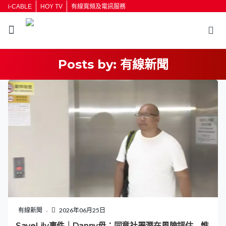
i-CABLE
HOY TV
有線寬頻及電訊服務
Posts by:
有線新聞
返回
按輸入鍵開始搜尋
有線新聞
2026年06月25日
SaveLily事件｜Danny母：同意社署潛在風險評估 惟