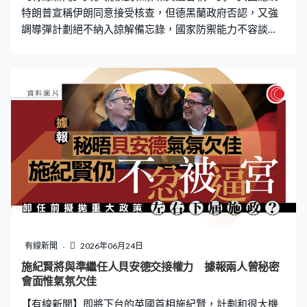
特朗普宣稱伊朗同意接受核查，但德黑蘭政府否認，又強
調導彈計劃絕不納入諒解備忘錄，國家防禦能力不容談
判。 核問題一直是美伊談判最關鍵的議題之一。美國總統
特朗普在社交平台發文，宣稱伊朗已經完全徹底同意，未
來一段長時間，甚至無限期，接受最高級別的核查，確保
核誠信，警告對方不同意會中止談判。不過伊朗否認邀請
國際原子能機構核查人員到訪核設施，特朗普認為伊朗說
法有錯。特朗普：「他們錯了，他們知道是自己錯了，他
們內部已經告訴我們，並會接受全面檢查。（你認為核查
人員甚麼時候才能真正到場？）時機成熟時，不用著急，
但他們會在合適的時機到場。」 特朗普又提及伊朗被解凍
的資產，將存入美國控制的託管戶口，購買美國食品和醫
療物資，更聲稱上周簽署的諒解備忘錄，令伊朗失去海
軍、空軍和導彈能力。伊朗重申德黑蘭政府有權自由決定
如何處置被解凍的資產，其他國家無權干涉。總統佩澤希
有線新聞
2026年06月24日
齊揚出訪巴基斯坦，與總理夏巴茲舉行聯合記者會時，亦
施紀賢將與準繼任人貝安德交接權力 據報兩人曾秘密
強調導彈計劃從未且絕不納入諒解備忘錄，重申導彈是國
會面惟氣氛欠佳
家的防禦能力，絕不與任何國家談判，若失去了，伊朗早
【有線新聞】即將下台的英國首相施紀賢，計劃和很大機