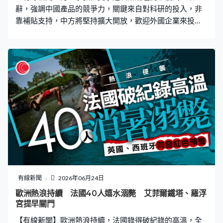
辭，強調中國產品的競爭力，關鍵來自對科研的投入，非
靠補貼支持，中方將堅持擴大開放，歡迎外國企業來投
資。 夏季達沃斯論壇在遼寧大連舉行，總理李強致辭指，
國際形勢動蕩不安，加上地緣衝突，令世界經濟復蘇雪上
加霜，但中國經濟保持一個「穩」字，第二季度保持良好
運行態勢，中國有信心有能力，將十五五開局保持好、發
展好，期望與各國合作共贏。「中國與世界融合發展，從
來不是權宜之計，而是順應歷史潮流，根植於自身發展理
念的戰略之舉，中國從來不追求獨行自派，而是致力於同
各國合作共贏，眾行致遠。」 他指中國近年靠苦拼，取得
大批創科成果，包括人工智能、新材料電動電池，推動了
中國經濟發展，強調中國產品競爭力，非靠補貼支持。總
理李強：「這些科技的突破，這才是中國產品競爭力的關
鍵，而不是現在有個別人士所說，中國的產品有競爭力，
主要是中國政府靠補貼，不是這樣，中國政府還沒有這麼
有線新聞
2026年06月24日
富有，我們也補不起，主要是靠我們的，中國的大規模市
歐洲熱浪持續 法國40人嬉水溺斃 艾菲爾鐵塔、羅浮
場，去幫我們的新產品，用起來活起來。」 李強又指包括
宮提早關門
華為等部分企業，長期遭受外部不公正打壓，但對科研投
【有線新聞】歐洲熱浪持續，法國錄得破紀錄的高溫，全