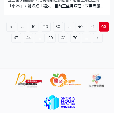
任大曼徹斯特市長期間的幕僚，亦很大機會加入未
「小26」，牠媽媽「福久」目前正坐月調理，享用專屬
「坐月餐」。 在武漢的中科院水生所白鱀豚館，江豚媽媽
「福久」上月底順利誕下寶寶「小26」，如今滿月，媽媽
也進入產後恢復關鍵期，坐月調理。 為了讓「福久」盡快
42
«
...
10
20
30
...
40
41
恢復體力，同時有足夠乳汁餵哺寶寶，「江豚食堂」的工
作人員為牠準備專屬「坐月餐」。跟其他江豚不同，「福
43
44
...
50
60
70
...
»
久」每日吃六餐，比正常多兩餐，食量亦從以往每天三公
斤小魚，增至五、六公斤。工作人員要嚴格把關所有食
材，活魚需反覆清洗，檢查無魚刺外翻，還要「暫養排
空」數天，讓魚排清體內雜質才可餵食。研究員還會根據
江豚的體檢報告，餵食注入不同營養的凍魚，例如「福
久」懷孕期間，就透過這種方式補充葉酸。 長江江豚是國
家一級保護動物，在世界瀕危物種紅色名錄中，屬極危級
別，內地目前僅存的長江江豚，約有1400多頭。為了保育
工作，內地建立起「就地保護、遷地保護和人工繁育」保
護體系，其中就地保護最重要，但因為人類頻繁的活動，
所以難度亦最大，當局目前在長江幹流，及洞庭湖等水
域，已設有8個自然保護區。至於遷地保護，是把江豚