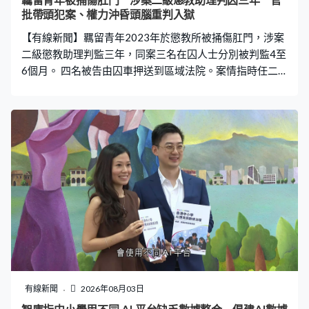
羈留青年被捅傷肛門 涉案二級懲教助理判囚三年 官
批帶頭犯案、權力沖昏頭腦重判入獄
【有線新聞】羈留青年2023年於懲教所被捅傷肛門，涉案
二級懲教助理判監三年，同案三名在囚人士分別被判監4至
6個月。 四名被告由囚車押送到區域法院。案情指時任二
級懲教助理譚力翀與三名在囚人士李梓睿、何力桓及林承
蔚，2023年在懲教所樓梯間用木棍多次插入另一名還柙者
肛門，導致他肛門及直腸受損出血。譚力翀教受害人向他
人解釋傷勢，指是自己由下午起開始「痾血」，自己再用
筆插傷肛門。 四人有意圖而造成身體嚴重傷害罪成，譚力
翀另涉一項串謀妨礙司法公正罪成。法官判刑時指，譚力
翀涉及多項加刑因素，包括他作為懲教人員在懲教所帶頭
犯法，當時受害人亦沒有反抗機會。考慮他及早認罪、沒
有任何暴力傾向、當時被權力沖昏頭腦，加上失去多年工
作，加刑一年、共判監三年。 至於另外三名被告，法官指
他們受譚力翀職權影響，在指使下犯案，加上本身亦已就
其他案件服刑多時，分別判監4至6個月，與原有刑期分開
執行。案件另外兩名被告，退休一級懲教助理郭紹輝「藉
有線新聞
2026年08月03日
公職作出不當行為」罪和在囚人士李宇軒的傷人罪早前被