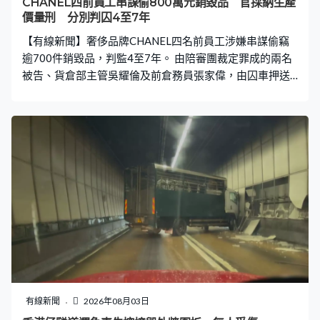
CHANEL四前員工串謀偷800萬元銷毀品 官採納生產
化有關。香港氣象學會發言人梁榮武：「溫度高的時候，
價量刑 分別判囚4至7年
大氣層可以容納更多水分，好像一個桶，原本大氣層只是
【有線新聞】奢侈品牌CHANEL四名前員工涉嫌串謀偷竊
一個細小的桶，現在變成裝滿水的
逾700件銷毀品，判監4至7年。 由陪審團裁定罪成的兩名
被告、貨倉部主管吳耀倫及前倉務員張家偉，由囚車押送
至高等法院聽取判刑。他們跟另外兩名倉務員何東山和何
子賢，涉於2017年串謀偷竊青衣貨倉內準備銷毀的逾700
件過季貨品，包括123個銀包及601個手袋。 法官判刑時
指貨品銷毀前會拆走標籤，不可能以原價轉售，加上涉案
貨品是過季款式並已銷毀，採納以約800萬生產價作量刑
考慮；考慮到吳耀倫在四人中職位最高，擁有載貨電梯密
碼，獲公司較高信任，相信是案中主腦，加上涉案貨品數
量多，判監7年；而案發時已離職的張家偉不涉及違反誠
信，但負責租用貨倉和貨車，比起單純運貨，參與度較
高，判監5年3個月。 至於何東山和何子賢早前已認罪，法
官指他們違反誠信，但兩人都沒有載貨電梯的密碼，工作
時也有保安監管，顯示公司對他們的信任不高；加上認
罪，扣減刑期三份一，判監四年。 法官考慮到審訊延誤至
有線新聞
2026年08月03日
今近十年，與各被告無關，為對他們構成壓力，給予8至9