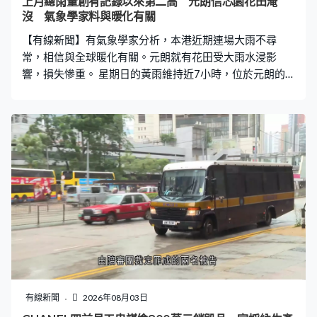
上月總雨量創有記錄以來第二高 元朗信芯園花田淹
沒 氣象學家料與暖化有關
【有線新聞】有氣象學家分析，本港近期連場大雨不尋
常，相信與全球暖化有關。元朗就有花田受大雨水浸影
響，損失慘重。 星期日的黃雨維持近7小時，位於元朗的
信芯園，整片花田完全被淹沒，變成一片汪洋，工人要連
忙運走花苗。信芯園負責人梁日信：「我們一大早，6、7
點過來洗乾淨泥漿。如果（花苗）浸超過8小時會焗死，加
上泥漿停留，就算洗乾淨都不行。」 做了一堆工夫，但旁
邊的珍珠米田因長時間被水浸也要報銷。負責人預計這次
損失約10萬元，又稱自五月起受連場大雨影響，已是第六
次重新栽種花苗。梁日信：「未曾好天過，要不暴曬幾
日，要不一直強降雨，我們俗稱『長命雨』，所以做了幾
十年，現在天氣愈來愈難做。」這個鳥居旁邊本來都種滿
花，但早兩個月開始不停下雨，花農索性改作魚塘 ，但星
期日下雨後魚都被沖走了。 天文台上月共發出20次黃雨及
5次紅雨警告信號，全月總雨量達790.3毫米，成為自1884
年有記錄以來總雨量第二高的七月。有氣象學家形容不尋
有線新聞
2026年08月03日
常，估計多個熱帶氣旋形成低壓區帶來降雨，亦與全球暖