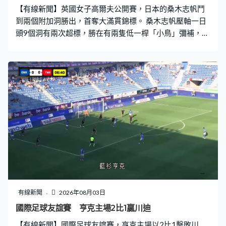
【有線新聞】英國女子高爾夫公開賽，日本的桑木志帆鬥
到兩個附加洞勝出，首奪大滿貫錦標。 桑木志帆壓軸一日
頭9個洞有兩次超標，勝在有兩隻低一桿「小鳥」彌補，這
位日本球手第13洞再造出「小鳥」，總成績低5桿的279。
賽前排榜首的盧藝林表現失準，5個洞超標，失落冠軍，最
終排第3。「一姐」娜莉歌達這日捉到6隻「小鳥」，但第
6洞超標兩桿，未能一年內3奪大滿貫，並列第4名完成。
桑木志帆最大對手是德國的軒絲列特，全日有5隻「小
鳥」，包括畫面中第15洞。壓軸的第18洞桑木志帆看得肉
緊，軒絲列特頂住壓力推入再造出「小鳥」，大分同樣是
低5桿的279，要鬥附加洞分勝負。兩人第一次都以標準桿
完成，第二個洞有變數了，軒絲列特第一桿就打到長草
堆，雖然能修正，不過關鍵一桿推失，與冠軍擦身而過，
超標一桿完成。平標準桿就贏，桑木志帆無問題了，首度
成為大滿貫冠軍。日本球手連續兩年捧走英國公開賽錦
標。
有線新聞
2026年08月03日
國際足球友誼賽 亨克主場2比1贏川迪
【有線新聞】國際足球友誼賽，亨克主場以2比1擊敗川