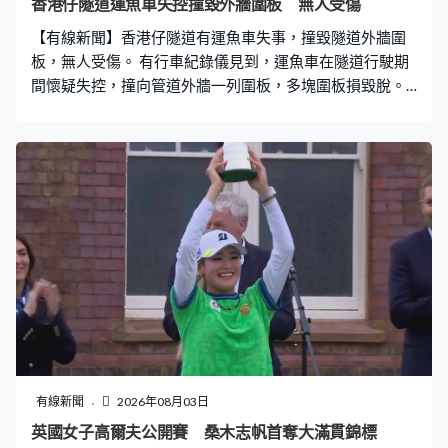
香港仔隧道運魚車失控撞毀外牆圍板 無人受傷
月的刑期扣減。
【有線新聞】香港仔隧道有運魚車失事，撞毀隧道外牆圍
板，無人受傷。 有行車紀錄儀見到，運魚車在隧道行駛期
間懷疑失控，撞向管道外牆一列圍板，多塊圍板損毀脫。
清晨六時許，運魚車沿香港仔隧道往黃竹坑方向行駛，途
中失事。
有線新聞
2026年08月03日
英國女子高爾夫公開賽 桑木志帆首奪大滿貫錦標