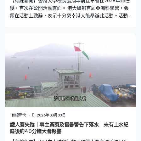
【有線新聞】香港大學校長張翔早前宣布會在2028年卸任
多項服務保障措施，包括提供24小
後，首次在公開活動露面。 港大舉辦首屆亞洲科學營，張
翔在活動上致辭，表示十分榮幸港大能舉辦此活動。活動
有超過300名學生，來自30亞洲國家及地區參加，反映科
學無邊界。他離開時未有回應離任問題，港大副校長施啟
正在活動後表示，招聘新校長人選會由校務委員會決定，
又相信對方會以合適方式帶領港大發展。港大副校長（教
學）施啟正：「我是一個科學家，不會占卜也沒有水晶
球，我想我們要等待誰是新候選人，而他或她有沒有能力
去領導港大達到他想要的路向，但很明顯世界的整體趨勢
是，香港會繼續成為西方和東方的重要橋樑，也會聯繫南
北，繼續成為新科技的燈塔。」
有線新聞
2026年08月03日
鐵人賽失蹤｜事主黃雨及雷暴警告下落水 未有上水紀
錄後約40分鐘大會報警