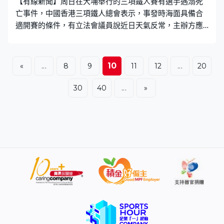
【有線新聞】周日在大埔舉行的三項鐵人賽有選手遇溺死
亡事件，中國香港三項鐵人總會表示，事發時海面具備合
適開賽的條件，有立法會議員說近日天氣反常，主辦方應
該要及早預警。 涉事的三項鐵人賽在大美督水上活動中心
對開落水，有選手遇溺死亡。事發時天氣究竟是否適合比
賽？三項鐵人總會表示，整場賽事開始前現場未有雨，五
10
«
...
8
9
11
12
...
20
公里內沒有雷暴。比賽開始後，天文台6時10分發出黃色
暴雨警告，但現場並無下雨，認為適合作賽，至6時25分
30
40
...
»
現場有微雨，海水能見度清晰。 翻查賽程，60歲事主參加
的「55至59歲男子挑戰組」在早上6時20分落水，期間黃
色暴雨警告和雷暴警告生效，大會工作人員約於早上7時
15分發現事主未有上水紀錄，即時啟動緊急應變措施，由
在場救援保障隊伍進行搜索，直至執法部門接管現場，而
警方指報案時間為上午7時57分。至於總會在現場候命救
援的人手，水上救援保障服務共22人，以及載有救援人員
的兩艘巡邏快艇和十艘獨木舟分布在整個游泳賽事。 有三
項鐵人賽經驗的立法會議員鄭泳舜都有報名賽事，但未有
落水，他認為近日天氣反常，主辦方應該要及早預警。鄭
泳舜：「黃雨是否需要叫停，即是不同地方都有不同做