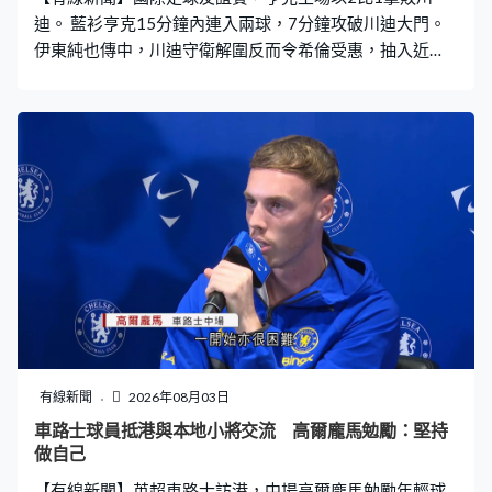
迪。 藍衫亨克15分鐘內連入兩球，7分鐘攻破川迪大門。
伊東純也傳中，川迪守衛解圍反而令希倫受惠，抽入近
柱。這位亨克隊長7分鐘後交出助攻，日本翼鋒伊東純也爆
足大半場，窄角度射近柱，2比0。熱身賽連輸三場後，上
場擊敗荷乙的奧斯重回勝軌。這支比甲球隊爭取二連勝迎
戰新球季。換邊後被荷甲的川迪搶回攻勢，馬高比查卡的
熨射不入，隊友的補射亦無功而還。亨克86分鐘守不住
了，馬高比查卡的撞射，門將布治文斯拍到都入，亨克都
贏2比1，為星期六展開的聯賽注入強心針。
有線新聞
2026年08月03日
車路士球員抵港與本地小將交流 高爾龐馬勉勵：堅持
做自己
【有線新聞】英超車路士訪港，中場高爾龐馬勉勵年輕球