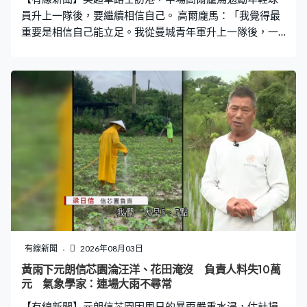
員升上一隊後，要繼續相信自己。 高爾龐馬：「我覺得最
重要是相信自己能立足。我從曼城青年軍升上一隊後，一
開始亦很困難，請教年長球員，堅持做自己，最重要保持
從小到大一直在做的事，我現在在車路士仍盡力做自
己。」 高爾龐馬聯同卡斯度、艾斯迪華奧、拜奴基廷斯與
本地年輕球員分享生涯點滴，以及如何面對逆境，又為他
們簽名。 車路士星期二在啟德主場館公開操練，備戰與祖
雲達斯的季前熱身賽。
有線新聞
2026年08月03日
黃雨下元朗信芯園淪汪洋、花田淹沒 負責人料失10萬
元 氣象學家：連場大雨不尋常
【有線新聞】元朗信芯園因周日的暴雨嚴重水浸，估計損