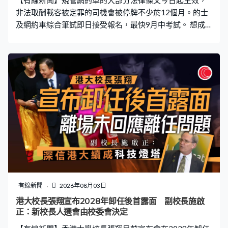
【有線新聞】規管網約車的大部分法律條文今日起生效，
小的桶，現在變成裝滿水的大
非法取酬載客被定罪的司機會被停牌不少於12個月。的士
及網約車綜合筆試即日接受報名，最快9月中考試。 想成
為合法網約車司機就要先完成的士及網約車綜合筆試，申
領的士駕駛執照亦都適用。筆試模式與過往的士考試差不
多，包含兩部分，甲部有30題關於的士及網約車營運，不
可以錯多過五題。例如駕駛時前方不可放置多於多少部流
動電訊裝置？答案是兩部。亦會考主要建築物在甚麼地
區，以及如何前往。例如荃灣前往上環港澳碼頭，哪一條
路線最直接？答案是走西九龍公路以及西隧。 乙部就會考
道路使用者守則，35題選擇題要答對30題或以上才及格。
例如駛過水浸的街道後應該如何做？官方答案是立即試驗
煞車系統性能。兩部分考試時間分別都是45分鐘，任何一
部分不及格，整個考試便視作不及格。考試即日起接受接
受申請，首批考生將於下月中開始考試。 網約車平台Uber
表示會積極準備提交牌照申請，繼續與政府及各持份者保
有線新聞
2026年08月03日
持建設性合作，期望建立務實、適時，並以數據驅動的檢
港大校長張翔宣布2028年卸任後首露面 副校長施啟
討機制，確保有關制度能與時並進，將全力支援司機。滴
正：新校長人選會由校委會決定
滴亦表示正積極籌備申請平台牌照，已為乘客和司機設立