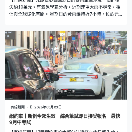
失約10萬元。有氣象學家分析，近期連場大雨不尋常，相
信與全球暖化有關。 星期日的黃雨維持近7小時，位於元
朗的信芯園整片花田完全被淹沒，變成一片汪洋，工人要
連忙運走花苗，旁邊的珍珠米田亦受波及。至翌日早上，
積水大致退去。信芯園負責人梁日信：「我們一大早6、7
點過來洗乾淨泥漿。如果（花苗）浸超過8小時會焗死，加
上泥漿停留，就算洗乾淨都不行。」 負責人預計這次損失
約10萬元，又稱自五月起受連場大雨影響，已是第六次重
新栽種花苗。梁日信：「我們外面沒有天然河道，這裡有
幾百公頃土地、幾百萬呎地方，那些積水，就算我們有更
強大的水泵都無用。未曾好天過，要不暴曬幾日，要不一
直強降雨，我們俗稱『長命雨』，所以做了幾十年，現在
天氣愈來愈難做。」 天文台上月共發出20次黃雨及5次紅
雨警告信號，全月總雨量達790.3毫米，成為自1884年有
記錄以來總雨量第二高的七月。有氣象學家形容不尋常，
有線新聞
2026年08月03日
估計多個熱帶氣旋形成低壓區帶來降雨，亦與全球暖化有
網約車｜新例今起生效 綜合筆試即日接受報名 最快
關。香港氣象學會發言人梁榮武：「溫度高的時候大氣層
9月中考試
可以容納更多水分，好像一個桶，原本大氣層只是一個細