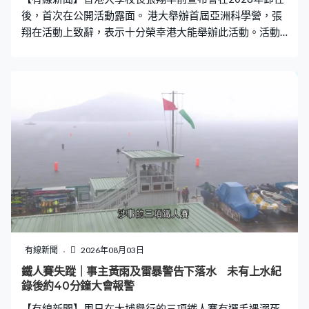
多項服務保障措施，包括提供24小
後，首次在公開活動露面。 港大舉辦首屆亞洲科學營，張
翔在活動上致辭，表示十分榮幸港大能舉辦此活動。活動
有超過300名學生，來自30亞洲國家及地區參加，反映科
學無邊界。他離開時未有回應離任問題，港大副校長施啟
正在活動後表示，招聘新校長人選會由校務委員會決定，
又相信對方會以合適方式帶領港大發展。港大副校長（教
學）施啟正：「我是一個科學家，不會占卜也沒有水晶
球，我想我們要等待誰是新候選人，而他或她有沒有能力
去領導港大達到他想要的路向，但很明顯世界的整體趨勢
是，香港會繼續成為西方和東方的重要橋樑，也會聯繫南
北，繼續成為新科技的燈塔。」
有線新聞
2026年08月03日
鐵人賽失蹤｜事主黃雨及雷暴警告下落水 未有上水紀
錄後約40分鐘大會報警
【有線新聞】周日在大埔舉行的三項鐵人賽有選手遇溺死