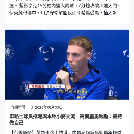
迪。 藍衫亨克15分鐘內連入兩球，7分鐘攻破川迪大門。
伊東純也傳中，川迪守衛解圍反而令希倫受惠，抽入近
柱。這位亨克隊長7分鐘後交出助攻，日本翼鋒伊東純也爆
足大半場，窄角度射近柱，2比0。熱身賽連輸三場後，上
場擊敗荷乙的奧斯重回勝軌。這支比甲球隊爭取二連勝迎
戰新球季。換邊後被荷甲的川迪搶回攻勢，馬高比查卡的
熨射不入，隊友的補射亦無功而還。亨克86分鐘守不住
了，馬高比查卡的撞射，門將布治文斯拍到都入，亨克都
贏2比1，為星期六展開的聯賽注入強心針。
有線新聞
2026年08月03日
車路士球員抵港與本地小將交流 高爾龐馬勉勵：堅持
做自己
【有線新聞】英超車路士訪港，中場高爾龐馬勉勵年輕球