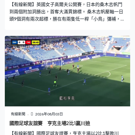
【有線新聞】英國女子高爾夫公開賽，日本的桑木志帆鬥
到兩個附加洞勝出，首奪大滿貫錦標。 桑木志帆壓軸一日
頭9個洞有兩次超標，勝在有兩隻低一桿「小鳥」彌補，這
位日本球手第13洞再造出「小鳥」，總成績低5桿的279。
賽前排榜首的盧藝林表現失準，5個洞超標，失落冠軍，最
終排第3。「一姐」娜莉歌達這日捉到6隻「小鳥」，但第
6洞超標兩桿，未能一年內3奪大滿貫，並列第4名完成。
桑木志帆最大對手是德國的軒絲列特，全日有5隻「小
鳥」，包括畫面中第15洞。壓軸的第18洞桑木志帆看得肉
緊，軒絲列特頂住壓力推入再造出「小鳥」，大分同樣是
低5桿的279，要鬥附加洞分勝負。兩人第一次都以標準桿
完成，第二個洞有變數了，軒絲列特第一桿就打到長草
堆，雖然能修正，不過關鍵一桿推失，與冠軍擦身而過，
超標一桿完成。平標準桿就贏，桑木志帆無問題了，首度
成為大滿貫冠軍。日本球手連續兩年捧走英國公開賽錦
標。
有線新聞
2026年08月03日
國際足球友誼賽 亨克主場2比1贏川迪
【有線新聞】國際足球友誼賽，亨克主場以2比1擊敗川