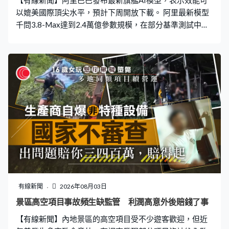
【有線新聞】阿里巴巴發布最新旗艦AI模型，表示效能可
法。近期天氣都比較極端，因為
以媲美國際頂尖水平，預計下周開放下載。 阿里最新模型
千問3.8-Max達到2.4萬億參數規模，在部分基準測試中，
排名甚至超越近期焦點的月之暗面Kimi K3。千問新模型在
內部測試顯示，擅長自主編程及長時間執行，已經獨立完
成一個為期16日的軟件工程項目，在兩項基準測試中，千
問模型排名僅次於Anthropic的產品，阿里巴巴計劃在下周
起開放模型權重予大眾下載。
有線新聞
2026年08月03日
景區高空項目事故頻生缺監管 利潤高意外後賠錢了事
【有線新聞】內地景區的高空項目受不少遊客歡迎，但近