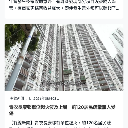
年曾發生多宗致命意外，有調查發現部分項目沒被納入監
管，有商家更稱因收益龐大，即使發生意外都可以賠錢了
事。 今年5月，在四川廣安市瑪琉岩景區，一名16歲遊客
玩高空鞦韆時因工作人員操作不當從高空墮下死亡，景區
被下令停業。但多地類似的高空項目仍有繼續營運，在河
南洛陽的白雲山景區，有工作人員一直慫恿遊客「勇敢」
嘗試。景區工作人員：「我今天勇敢一次，我們都要有一
顆不破不立、破而後立的決心。是不是朋友們？」在貴州
另一個景區，工作人員更聲稱項目「百分百安全」。景區
工作人員：「屬於高空特種設備，肯定保證100%的安全，
800%好不好。」 根據內地規定，特種設備的生產、銷
售、安裝等都有嚴格標準，但近年才興起的高空鞦韆則未
有納入監管。有生產商透露一套設備成本約50萬元人民
幣，約一個月就能回本，又指即使發生意外都可以賠錢解
決。遊樂設備公司員工：「它不是特種設備，國家不審
有線新聞
2026年08月03日
查，建好以後你們一試，可以了就行了，沒人管。」遊樂
青衣長康邨單位起火波及上層 約120居民疏散無人受
設備公司員工：「真出了問題了，不行我賠你300萬、400
傷
萬元，那賠得起。」 同樣受遊客歡迎的高空攀岩項目，調
【有線新聞】青衣長康邨有單位起火，約120名居民疏
查發現不少景區為了盈利讓未成年人參