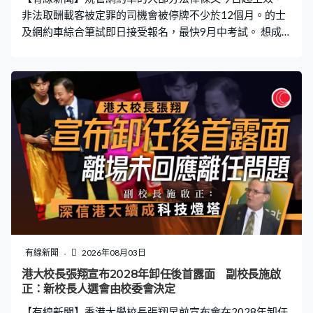
小的桶，現在變成裝滿水的大
非法取酬載客被定罪的司機會被停牌不少於12個月。的士
及網約車綜合筆試即日接受報名，最快9月中考試。 想成
為合法網約車司機就要先完成的士及網約車綜合筆試，申
領的士駕駛執照亦都適用。筆試模式與過往的士考試差不
多，包含兩部分，甲部有30題關於的士及網約車營運，不
可以錯多過五題。例如駕駛時前方不可放置多於多少部流
動電訊裝置？答案是兩部。亦會考主要建築物在甚麼地
區，以及如何前往。例如荃灣前往上環港澳碼頭，哪一條
路線最直接？答案是走西九龍公路以及西隧。 乙部就會考
道路使用者守則，35題選擇題要答對30題或以上才及格。
例如駛過水浸的街道後應該如何做？官方答案是立即試驗
煞車系統性能。兩部分考試時間分別都是45分鐘，任何一
部分不及格，整個考試便視作不及格。考試即日起接受接
受申請，首批考生將於下月中開始考試。 網約車平台Uber
表示會積極準備提交牌照申請，繼續與政府及各持份者保
有線新聞
2026年08月03日
持建設性合作，期望建立務實、適時，並以數據驅動的檢
港大校長張翔宣布2028年卸任後首露面 副校長施啟
討機制，確保有關制度能與時並進，將全力支援司機。滴
正：新校長人選會由校委會決定
滴亦表示正積極籌備申請平台牌照，已為乘客和司機設立
【有線新聞】香港大學校長張翔早前宣布會在2028年卸任