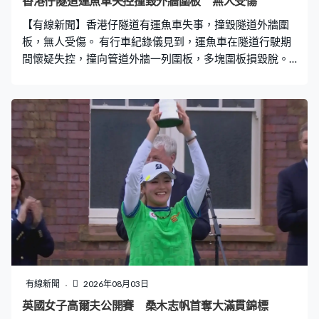
香港仔隧道運魚車失控撞毀外牆圍板 無人受傷
月的刑期扣減。
【有線新聞】香港仔隧道有運魚車失事，撞毀隧道外牆圍
板，無人受傷。 有行車紀錄儀見到，運魚車在隧道行駛期
間懷疑失控，撞向管道外牆一列圍板，多塊圍板損毀脫。
清晨六時許，運魚車沿香港仔隧道往黃竹坑方向行駛，途
中失事。
有線新聞
2026年08月03日
英國女子高爾夫公開賽 桑木志帆首奪大滿貫錦標