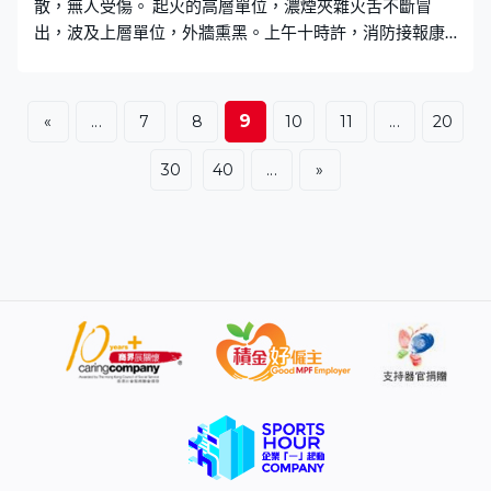
散，無人受傷。 起火的高層單位，濃煙夾雜火舌不斷冒
出，波及上層單位，外牆熏黑。上午十時許，消防接報康
順樓有單位起火，派出煙帽隊到場進入單位開喉，迅速將
火勢撲熄。屋內雪櫃、微波爐及雜物燒毀，火警期間大約
120名居民疏散至安全地方。
9
«
...
7
8
10
11
...
20
30
40
...
»