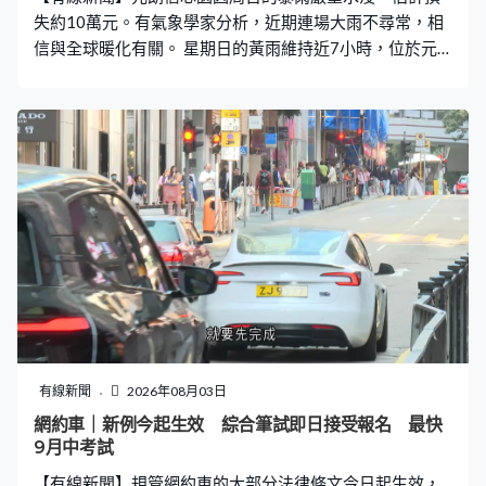
失約10萬元。有氣象學家分析，近期連場大雨不尋常，相
信與全球暖化有關。 星期日的黃雨維持近7小時，位於元
朗的信芯園整片花田完全被淹沒，變成一片汪洋，工人要
連忙運走花苗，旁邊的珍珠米田亦受波及。至翌日早上，
積水大致退去。信芯園負責人梁日信：「我們一大早6、7
點過來洗乾淨泥漿。如果（花苗）浸超過8小時會焗死，加
上泥漿停留，就算洗乾淨都不行。」 負責人預計這次損失
約10萬元，又稱自五月起受連場大雨影響，已是第六次重
新栽種花苗。梁日信：「我們外面沒有天然河道，這裡有
幾百公頃土地、幾百萬呎地方，那些積水，就算我們有更
強大的水泵都無用。未曾好天過，要不暴曬幾日，要不一
直強降雨，我們俗稱『長命雨』，所以做了幾十年，現在
天氣愈來愈難做。」 天文台上月共發出20次黃雨及5次紅
雨警告信號，全月總雨量達790.3毫米，成為自1884年有
記錄以來總雨量第二高的七月。有氣象學家形容不尋常，
有線新聞
2026年08月03日
估計多個熱帶氣旋形成低壓區帶來降雨，亦與全球暖化有
網約車｜新例今起生效 綜合筆試即日接受報名 最快
關。香港氣象學會發言人梁榮武：「溫度高的時候大氣層
9月中考試
可以容納更多水分，好像一個桶，原本大氣層只是一個細
【有線新聞】規管網約車的大部分法律條文今日起生效，