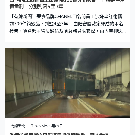
CHANEL四前員工串謀偷800萬元銷毀品 官採納生產
價量刑 分別判囚4至7年
【有線新聞】奢侈品牌CHANEL四名前員工涉嫌串謀偷竊
逾700件銷毀品，判監4至7年。 由陪審團裁定罪成的兩名
被告、貨倉部主管吳耀倫及前倉務員張家偉，由囚車押送
至高等法院聽取判刑。他們跟另外兩名倉務員何東山和何
子賢，涉於2017年串謀偷竊青衣貨倉內準備銷毀的逾700
件過季貨品，包括123個銀包及601個手袋。 法官判刑時
指貨品銷毀前會拆走標籤，不可能以原價轉售，加上涉案
貨品是過季款式並已銷毀，採納以約800萬生產價作量刑
考慮；考慮到吳耀倫在四人中職位最高，擁有載貨電梯密
碼，獲公司較高信任，相信是案中主腦，加上涉案貨品數
量多，判監7年；而案發時已離職的張家偉不涉及違反誠
信，但負責租用貨倉和貨車，比起單純運貨，參與度較
高，判監5年3個月。 至於何東山和何子賢早前已認罪，法
官指他們違反誠信，但兩人都沒有載貨電梯的密碼，工作
時也有保安監管，顯示公司對他們的信任不高；加上認
罪，扣減刑期三份一，判監四年。 法官考慮到審訊延誤至
有線新聞
2026年08月03日
今近十年，與各被告無關，為對他們構成壓力，給予8至9