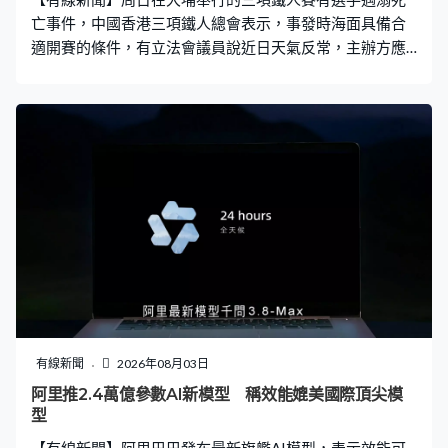
亡事件，中國香港三項鐵人總會表示，事發時海面具備合
適開賽的條件，有立法會議員說近日天氣反常，主辦方應
該要及早預警。 涉事的三項鐵人賽在大美督水上活動中心
對開落水，有選手遇溺死亡。事發時天氣究竟是否適合比
賽？三項鐵人總會表示，整場賽事開始前現場未有雨，五
公里內沒有雷暴。比賽開始後，天文台6時10分發出黃色
暴雨警告，但現場並無下雨，認為適合作賽，至6時25分
現場有微雨，海水能見度清晰。 翻查賽程，60歲事主參加
的「55至59歲男子挑戰組」在早上6時20分落水，期間黃
色暴雨警告和雷暴警告生效，大會工作人員約於早上7時
15分發現事主未有上水紀錄，即時啟動緊急應變措施，由
在場救援保障隊伍進行搜索，直至執法部門接管現場，而
警方指報案時間為上午7時57分。至於總會在現場候命救
援的人手，水上救援保障服務共22人，以及載有救援人員
的兩艘巡邏快艇和十艘獨木舟分布在整個游泳賽事。 有三
有線新聞
2026年08月03日
項鐵人賽經驗的立法會議員鄭泳舜都有報名賽事，但未有
阿里推2.4萬億參數AI新模型 稱效能媲美國際頂尖模
落水，他認為近日天氣反常，主辦方應該要及早預警。鄭
型
泳舜：「黃雨是否需要叫停，即是不同地方都有不同做