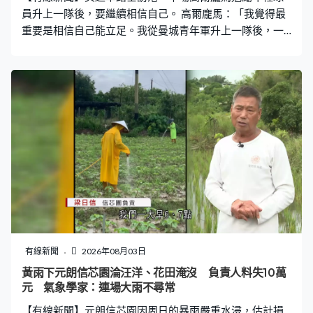
員升上一隊後，要繼續相信自己。 高爾龐馬：「我覺得最
重要是相信自己能立足。我從曼城青年軍升上一隊後，一
開始亦很困難，請教年長球員，堅持做自己，最重要保持
從小到大一直在做的事，我現在在車路士仍盡力做自
己。」 高爾龐馬聯同卡斯度、艾斯迪華奧、拜奴基廷斯與
本地年輕球員分享生涯點滴，以及如何面對逆境，又為他
們簽名。 車路士星期二在啟德主場館公開操練，備戰與祖
雲達斯的季前熱身賽。
有線新聞
2026年08月03日
黃雨下元朗信芯園淪汪洋、花田淹沒 負責人料失10萬
元 氣象學家：連場大雨不尋常
【有線新聞】元朗信芯園因周日的暴雨嚴重水浸，估計損