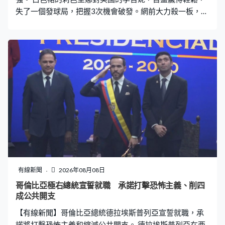
失了一個發球局，把握3次機會破發。網前大力殺一板，先
贏6比2。溫布頓第三圈出局後休息一個月復出，上一圈打
足三盤過關。這位世界第2的哈薩克球手第二盤遇到考驗，
率先被破發，莉芭堅娜落後3比5下及時調整，回敬兩次破
發，搶回優勢，一板直線得手，莉芭堅娜連取4局，反勝7
比5，直落兩盤晉級，16強對森遜諾娃。 粉紅色裙的米拉
安祖娃女單32強不敵東道主球手費蘭迪絲，這位應屆法網
冠軍大意失誤多達34次是致命傷，比費蘭迪絲多27次，發
球局4度失守。世界第5鬥34，米拉安祖娃先輸1比6。第二
盤落後1比5下嘗試反撲，連追3局都不足以平反敗局，再
輸4比6，盤數0比2出局，費蘭迪絲晉級16強對大坂直美。
有線新聞
2026年08月08日
哥倫比亞極右總統宣誓就職 承諾打擊恐怖主義、削四
成公共開支
【有線新聞】哥倫比亞總統德拉埃斯普列亞宣誓就職，承
諾將打擊恐怖主義和縮減公共開支。 德拉埃斯普列亞在西