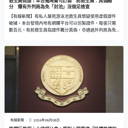
救生員假證｜本台揭淘寶可訂製 前救生員：真偽難
間都未必一樣，巡查時可能真的不夠救生員，或者冒牌救
分 爆有外判商為免「封池」沒做足檢查
生員已經馬上離開，已經『封池』。就跟食環署說今日沒
【有線新聞】有私人屋苑游泳池救生員懷疑使用虛假證件
有開放，已經逃避了責任。」
被捕，本台發現內地有網購平台可以仿製證件，每張只需
數百元。有前救生員指證件難分真偽，亦遇過外判商為免
「封池」沒有做足檢查。 我們在「淘寶」發現至少有四間
店舖提供印刷證件服務，但當記者聲稱想製作香港救生員
證，有店舖就要求轉至微信辦理。原先考牌至少要花費約
5,000元，現在只需300元就有一張，甚至可以講價。 曾任
職私人泳池救生員10年的Apple說，當值前一般須出示由拯
溺總會發出的證件，但證件是真是假，就沒有人深究。前
救生員Apple：「上班都是自己顧自己，會否理會旁邊是真
證或持牌呢？甚至看別人的救生員卡上的號碼？上網根本
無可能檢查這個人是否持牌。救生員證上的相片未必跟着
身份證或貼近年齡的照片，亦可以使用10年前學生相，所
以你說有沒有人魚目混珠、找相似的人製作證件，相信有
可能發生。」 她稱不時都會有救生員「甩更」，曾有泳池
服務外判商為避免客人不滿或罰款，即使明知救生員是無
有線新聞
2026年08月08日
牌都會聘用。Apple：「通常會在WhatsApp或Facebook立