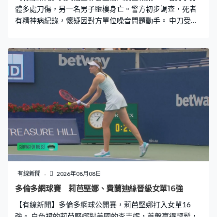
體多處刀傷，另一名男子墮樓身亡。警方初步調查，死者
有精神病紀錄，懷疑因對方單位噪音問題動手。 中刀受傷
的26歲男子血流披面，清醒送院搶救，救護員要按著他頸
部止血。墮樓的男子倒臥在屋苑平台上，大批警員到大廈
調查。現場是黃大仙上邨昭善樓，早上七時半左右，保安
員報案指發現一名男子全身鮮血，倒臥升降機內。差不多
時間，另一名40多歲男子被發現從昭善樓高處墮下，當場
不治。警員之後在15樓發現一把染血菜刀。 有死者鄰居表
示，死者平時沒有異樣，鄭女士：「平時都是他自己一個
出現，沒有聽過他跟其他人出入。跟他打招呼，他就會小
聲回答，沒有跟他打招呼，就不會理會你。」 警方初步了
解，死者住在15樓，有精神病紀錄，對噪音非常敏感，傷
者住在樓上。死者過往曾經投訴樓上上一手住客發出噪
音，而傷者搬入後，死者都亦有向管理處投訴噪音問題，
但沒有報案。兩人案發前沒有爭執。
有線新聞
2026年08月08日
多倫多網球賽 莉芭堅娜、費蘭迪絲晉級女單16強
【有線新聞】多倫多網球公開賽，莉芭堅娜打入女單16
強。 白色裙的莉芭堅娜對美國的李吉妮，首盤贏得輕鬆，