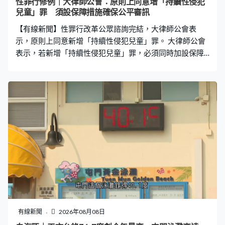
性罪行修例｜大律師公會：原則上同意增「持續性侵犯
刻說要招人，『有沒有人現在上班，包的士』，會有相熟
兒童」罪 須設保障措施確保公平審訊
的救生員帶一個生面口的救生員入去開工，會很快地跳過
【有線新聞】性罪行改革公眾諮詢完結，大律師公會表
示，原則上同意新增「持續性侵犯兒童」罪。 大律師公會
表示，若新增「持續性侵犯兒童」罪，必須同時加設保障
措施，確保審訊公平。如果控方有足夠證據提出獨立實質
控罪，例如強姦罪，就不應同時或交替提控「持續性侵犯
兒童」罪。公會強調，草擬條文務必審慎，確保不會無意
中削弱無罪假定原則或公平審訊權利。
有線新聞
2026年08月08日