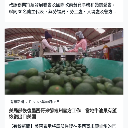
政服務業持續發展聯會及國際政商勞資事務和諧關愛會，
聯同30名傭主代表，與勞福局、勞工處、入境處及警方開
會及遞交意見書。他們上月完成問卷調查6,200多名僱主，
超過九成七僱主期望凍結外傭最低工資及膳食津貼，八成
四人表示加薪將超出家庭負擔能力，不排除會解僱外傭。
團體認為外傭底薪過去三年加幅達7.8%，已高於本港同期
綜合通脹，連同日常額外支出、申證費用、醫療保障等，
僱主每月實際支出高達1.1萬元。 國際家政服務業持續發展
聯會會長林夏瑤：「很多僱主處於失業狀態或需要減薪或
凍薪，希望外傭都會明白和體恤，僱主都不希望因為經濟
條件而解僱。反而應該有一個機制，令一些表現優良的外
傭僱主自行提供更好薪酬待遇，不是良幣、劣幣也好，都
統一可以加薪。」
有線新聞
2026年08月08日
美局部恢復墨西哥米卻肯州官方工作 當地牛油果有望
恢復出口美國
【有線新聞】美國表示將局部恢復在墨西哥米卻肯州的官