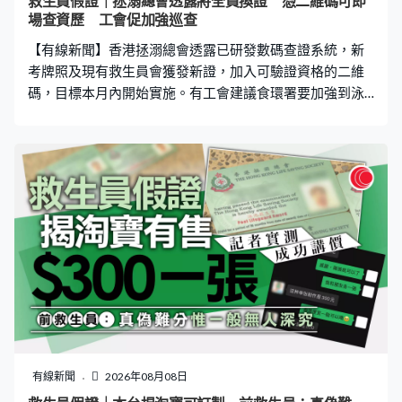
救生員假證｜拯溺總會透露將全員換證 憑二維碼可即
場查資歷 工會促加強巡查
【有線新聞】香港拯溺總會透露已研發數碼查證系統，新
考牌照及現有救生員會獲發新證，加入可驗證資格的二維
碼，目標本月內開始實施。有工會建議食環署要加強到泳
池巡查。 總會指為了杜絕不法之徒，已研發數碼查證系
統，考獲新證書或覆核試的持有人將會獲發有二維碼的新
證件，持有舊證的救生員亦會收到信件通知，需要更換新
證件。總會將會聯同食環署及物監局向業界示範做法，目
標本月內開始實施。香港拯溺總會主席陳志球：「到時候
食環署或其他執法部門要到現場即時核實救生員資歷，可
以節省很多時間，管理公司或其他機構想核實時，預先向
拯溺總會申請，我們預早安排後給予授權，就可以隨時現
場進行即時的核實工作。」 總會指近年接獲的核實查詢上
升，自食環署去年加強規管，連同私人機構，查詢升至近
7,000宗，今年已錄得約3,000宗。食環署回覆去年至今向
總會支付了25萬元查核費用。 有工會建議食環署整理合資
格救生員名單，又認為要加強巡查。港九拯溺員工會副理
有線新聞
2026年08月08日
事長胡啟榮：「全港有1,400個私人屋苑泳池，而且開放時