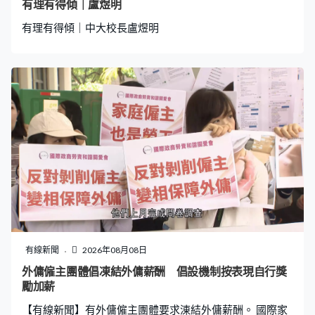
有理有得傾｜盧煜明
投訴樓上傷者單位，警方有此類紀錄。根據現場調查，兩
有理有得傾｜中大校長盧煜明
家人有多次投訴，但當時沒有報警。」 警方指行兇者曾向
房署申請調換單位，並初步獲批，案發時正在
有線新聞
2026年08月08日
外傭僱主團體倡凍結外傭薪酬 倡設機制按表現自行獎
勵加薪
【有線新聞】有外傭僱主團體要求涷結外傭薪酬。 國際家