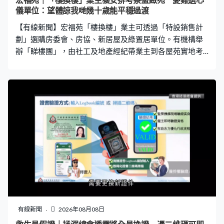
宏福苑｜「樓換樓」業主獲安排考察盛緻苑 憂難選心
儀單位：望體諒我哋幾十歲能平穩過渡
【有線新聞】宏福苑「樓換樓」業主可透過「特設銷售計
劃」選購房委會、房協、新居屋及綠置居單位。有機構舉
辦「睇樓團」，由社工及地產經紀帶業主到各屋苑實地考
察。 三十多名業主早上於大埔廣福邨登上旅遊巴，其中一
站來到計劃中最快入伙的九龍灣盛緻苑，有社工及地產經
紀向他們講解屋苑佈局及周邊配套設施，業主紛紛用手機
拍下現場環境。宏福苑業主陳先生：「看着它興建，它的
建築模式是一整排樓宇，沒有風景。就算很心儀也未必能
選擇，政府要按步驟，也要抽籤。希望體諒我們幾十歲
了，順順利利、平穩過渡，少許心儀當然最好。」 宏福苑
業主陳先生：「靠近太子道，太吵了。看哪裡合心意，但
未看到合心意的。（為什麼天氣這麼熱也出來看）沒辦
法，我們無家可歸，四千多人無家可歸。」 盛緻苑及房協
粉嶺項目預計第四季入伙，其他項目預計最快明年第三季
入伙。截至上月中，逾九成業主簽署接受收購建議信件，
餘下選擇「樓換樓」的業主須在月底前簽署，會於9月開始
有線新聞
2026年08月08日
選樓。