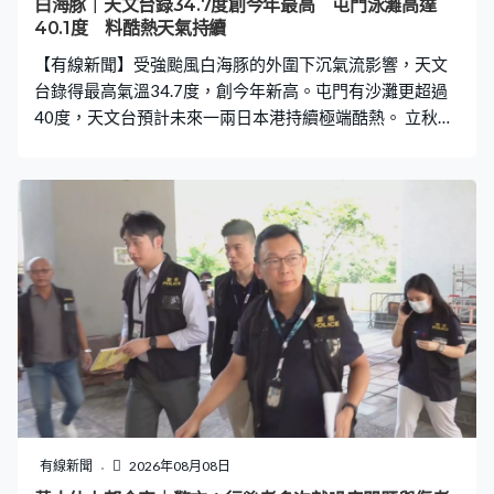
白海豚｜天文台錄34.7度創今年最高 屯門泳灘高達
40.1度 料酷熱天氣持續
【有線新聞】受強颱風白海豚的外圍下沉氣流影響，天文
台錄得最高氣溫34.7度，創今年新高。屯門有沙灘更超過
40度，天文台預計未來一兩日本港持續極端酷熱。 立秋過
後，太陽仍十分猛烈，屯門這個泳灘錄得40.1度，「IRON
MAN」都要下水降溫。BB：「熱。」文小姐：「（仍帶小
孩出來玩）是啊，難得好天氣，都有帶備水，定時都回陰
涼地方。」小朋友離開水面，一時都適應不到，Jayden：
「父母全部要來，所以我跟着來。我不知道這麼熱，我想
離開，不過他們不走，我就不能走。」 這麼曬的天氣下，
不少人都帶備帳篷等工具，不過如果沒有帶，都可以在附
近小食亭租太陽傘避暑。元朗都曾經超過37度，大家都專
選陰涼位置，一班「姐姐」放假，知道這麼熱都有備而
來。Nanik：「今個季節是極端地熱，感覺像45度，我們一
定要外出。因為今天是假期，我們不能留在家中，（喝了
多少水？）你看、很多很多。」 就算無懼炎熱做運動，都
逗留不到太長時間，陳先生：「剛剛出來已經濕透，（預
有線新聞
2026年08月08日
計會再運動多久？）差不多了太熱，（總共多久、有沒有