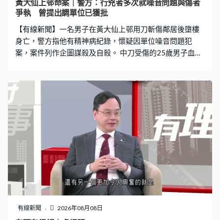
黃大仙上邨命案｜警方：行兇者多次就噪音問題與傷者
一小時？）應該沒有，剛剛出來15分鐘，已經『大汗滴細
爭執 曾提出調單位已獲批
汗』。」 天文台表示，白海豚的外圍下沉氣流為廣東帶來
【有線新聞】一名男子在黃大仙上邨用刀斬傷鄰居後墮樓
極端酷
身亡，警方指他有精神病紀錄，懷疑因單位噪音問題犯
案，案件列作企圖謀殺及自殺。 中刀受傷的25歲男子血流
披面、清醒送院搶救，救護員要按著他頸部止血。行兇的
46歲男子墮樓，倒臥在屋苑平台上，大批警員調查。現場
是黃大仙上邨昭善樓，保安員早上7時許報案，指發現一名
男子全身鮮血倒臥升降機內。幾分鐘後，另一名男子被發
現從昭善樓高處墮下，當場不治。 有居民表示，行兇者平
時沒有異樣。鄭女士：「平時都是他自己一個出現，沒有
聽過他跟其他人出入。跟他打招呼，他就會小聲回答，沒
有跟他打招呼就不會理會你。」 警方指行兇者有精神病紀
錄，在他居住的單位發現染血球鞋以及懷疑犯案時用的菜
刀。傷者住在樓上，相信行兇者趁傷者外出乘升降機，在
另一層埋伏再進入升降機施襲。 黃大仙警區助理指揮官
（刑事）林耀：「我們相信他是有預謀行兇，當時我們單
位裡發現以及閉路電視看到，當時他已經預備菜刀在身
有線新聞
2026年08月08日
上，放在相信是購物袋。他們過往有因為噪音問題行兇者