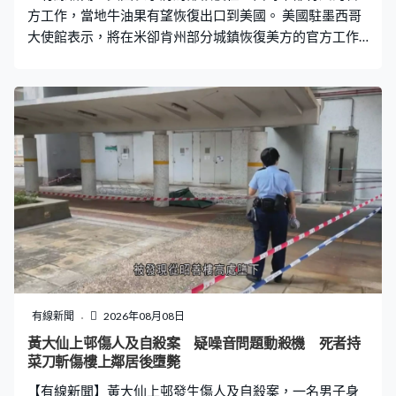
方工作，當地牛油果有望恢復出口到美國。 美國駐墨西哥
大使館表示，將在米卻肯州部分城鎮恢復美方的官方工作
及活動，指墨西哥政府已承諾加強保安，將繼續評估情
況，但並無提供全面恢復當地工作的時間表。 自當地一名
黑幫領袖被捕後，治安急速轉差，美國周三基於安全考慮
暫停所有政府人員在當地工作，包括牛油果檢驗，指美國
利益受威脅。有報道指一名當地工作的美國農業部官員遭
人恐嚇，美方的舉措被指影響墨西哥對美國的牛油果出
口。
有線新聞
2026年08月08日
黃大仙上邨傷人及自殺案 疑噪音問題動殺機 死者持
菜刀斬傷樓上鄰居後墮斃
【有線新聞】黃大仙上邨發生傷人及自殺案，一名男子身