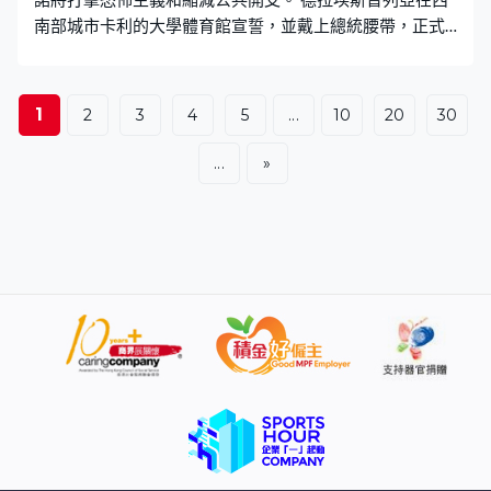
南部城市卡利的大學體育館宣誓，並戴上總統腰帶，正式
展開四年任期。儀式首次在首都以外舉行，多個拉丁美洲
國家元首、西班牙國王費利佩六世、國際足協主席恩芬天
奴等人出席。48歲、立場極右的德拉埃斯普列亞是一名律
1
2
3
4
5
...
10
20
30
師，他在就職演說中承諾，將大力打擊毒品走私與武裝組
織，又會大幅削減近四成公共開支和稅制改革。
...
»