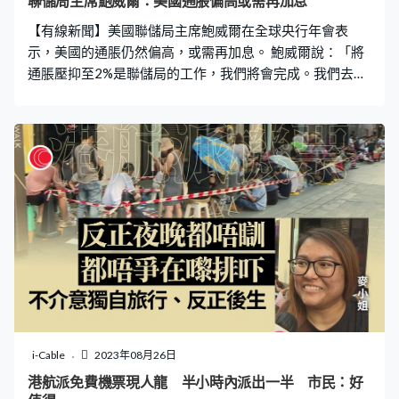
聯儲局主席鮑威爾：美國通脹偏高或需再加息
子，用紅彤彤去表達那種開心的心情。」 李雲俠：「這種
【有線新聞】美國聯儲局主席鮑威爾在全球央行年會表
剪紙是用不同的顏色逐層去組合成一種拼砌的手法。這種
示，美國的通脹仍然偏高，或需再加息。 鮑威爾說：「將
難度比較高一些，因為紙張是用不同顏色
通脹壓抑至2%是聯儲局的工作，我們將會完成。我們去年
開始收緊貨幣政策，雖然通脹已經由去年的頂峰下降，一
個歡迎的發展但仍然偏高。我們準備再調高利率、如果有
需要，並會維持政策於收緊水平，直至我們有信心通脹會
穩定降至目標。」 鮑威爾又說，聯儲局未來的會議考慮是
否調整利率時，會依據所得的數據和風險評估去決定，強
調局方的工作是要要維持物價穩定和強勁的勞動市場，令
所有人受惠。投資者預期聯儲局年底前再加息一次的機
會，大於維持利率不變。
i-Cable
2023年08月26日
港航派免費機票現人龍 半小時內派出一半 市民：好