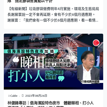
隊 指定膠袋售賣點以千計
【有線新聞】垃圾膠袋徵費明年4月實施，環境及生態局局
長謝展寰說一定不會再延期，會有不少於6個月適應期。
謝展寰：「我們會有一個不少於6個月適應期，看一看情況
可能會延長一下，在那段時間不會立刻執法、立刻派定額
罰款告票給你，會先發出警告信，讓大家在一段時間裏慢
慢習慣。我們亦會有200人的外展隊，叫『綠展隊』，可
能會到屋邨、三無大廈的地方或和一些業界做一些教育，
看看他們有甚麼需要協助，有甚麼問題都可以面對面和他
們做。」 他又說政府已經選定四間供應商，預計10月開始
生產指定的垃圾膠袋。另外會安排數以千計售賣點，包括
屋苑內，相信市民購買不會有困難。
i-Cable
2023年08月26日
林健鋒專訪｜倡海濱設特色夜市 體驗睇相、打小人