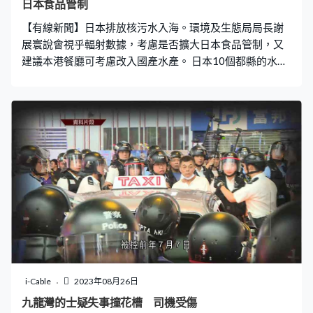
日本食品管制
【有線新聞】日本排放核污水入海。環境及生態局局長謝
展寰說會視乎輻射數據，考慮是否擴大日本食品管制，又
建議本港餐廳可考慮改入國產水產。 日本10個都縣的水產
品禁止入口香港，環境及生態局局長謝展寰說政府已有適
當器材監測日本進口食品的輻射量，會視乎數據考慮是否
擴大管制。「我們不斷檢討，其實一直會監察情況，在這
裏我們所關注的當然是日本食品的安全，全部都會檢測。
雖然我們認為機會不大，萬一發現有其他都縣進入的水產
輻射是高的時候，我們當然會擴大。」 現時日本進口水產
有限制，謝展寰就建議本港餐廳可考慮入口國產高質貨，
「香港吃的那些鰻魚基本上全部都是國產，有些地方可以
生產完全沒有菌、沒有寄生蟲的淡水魚，整個養殖過程都
是相當科學化，模擬一個完全大自然的環境。其實香港很
多餐廳可以考慮慢慢考慮嘗試用多一些國產食品，香港質
素是相當高。」 至於早前和業界商討日本進口水產加入食
安標籤，他說經過討論後認為作用不大，現時不會使用。
i-Cable
2023年08月26日
而近日出現「搶鹽潮」，他強調「碘鹽」對抗輻射並無科
九龍灣的士疑失事撞花槽 司機受傷
學根據，又說本港有足夠供應，呼籲市民不需擔心。