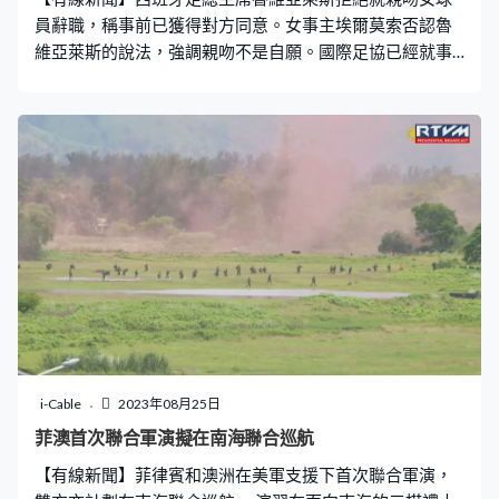
員辭職，稱事前已獲得對方同意。女事主埃爾莫索否認魯
維亞萊斯的說法，強調親吻不是自願。國際足協已經就事
件展開調查。 魯維亞萊斯周五出席西班牙足總緊急大會，
就親吻女球員風波解畫，他多番強調不會辭職：「這件事
嚴重到需要我辭職嗎？即使我是西班牙足球界最出色的管
理人員？你認為我需要辭職嗎？讓我告訴你，我不會辭
職，我不會辭職，我不會辭職，我不會辭職，我不會辭
職。 46歲的魯維亞萊斯被指在剛過去的女子足球世界盃頒
獎禮上，強吻西班牙球員埃爾莫索的嘴。 他解釋是埃爾莫
索主動與他有身體接觸，他問埃爾莫索能否輕輕吻她一
下，當時埃爾莫索同意了。魯維亞萊斯直言自己被偽女權
主義迫害，會對抗到底。 埃爾莫索則發聲明反駁，指相關
對話從無發生過，強調這一吻從來不是自願，並表示感到
自己不被尊重。 約一百名示威者在西班牙足總外，要求魯
維亞萊斯下台。超過80名女足球員，包括奪得世界盃冠軍
i-Cable
2023年08月25日
的全部23名成員表明，如果魯維亞萊斯繼續擔任足總主
菲澳首次聯合軍演擬在南海聯合巡航
席，將拒絕為國家隊上陣。
【有線新聞】菲律賓和澳洲在美軍支援下首次聯合軍演，