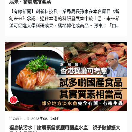
成果、發展助港產業
蛋也可以。是否可以加插『睇相』，我有時候都會去一
【有線新聞】創新科技及工業局局長孫東在本台節目《智
試，聽聽他們說甚麼。現時很多事不如意，讓『高人』指
創未來》承認，過住本港的科研發展集中於上游，未來希
望可促進大學科研成果，落地轉化成商品。 孫東：「由於
歷史原因，我們香港的科技發展主要更多集中於上游，大
學的研究做得非常好，但是到了科技成果轉化，很多到了
深圳、到了大灣區其他地方，自然產業發展就不會留在香
港。本屆政府明確提出我們要上、中、下游協調發展，既
要有上游技術科研，又要有中游的成果產化，同時也要有
下游的產業發展，這樣的思路。所以決定未來我們產業發
展方面必然會有一個非常支持的政策，但眾所周知的原
因，在香港我們搞科技產業不可能甚麼都做，一定要選擇
一些能夠對香港未來發展更有幫助的產業。」
i-Cable
2023年08月26日
福島核污水｜謝展寰倡餐廳用國產水產 視乎數據擴大