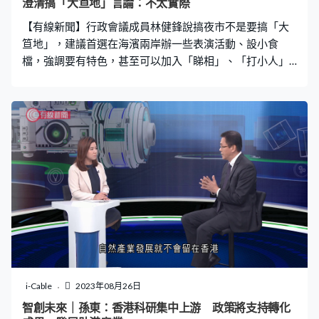
澄清搞「大笪地」言論：不太實際
【有線新聞】行政會議成員林健鋒說搞夜市不是要搞「大
笪地」，建議首選在海濱兩岸辦一些表演活動、設小食
檔，強調要有特色，甚至可以加入「睇相」、「打小人」
體驗。 政府想搞活「夜市」，消息說當局接觸過發展商建
議延長商場營業時間，行會成員林健鋒在本台節目《有理
有得傾》說前提是要有生意。「目前確實是淡靜的，如要
求商場多開數小時，有生意一定開，因可以分紅、分帳。
但如何吸引一些巿民，甚至遊客前往商場一定要花心思、
有一些新意。（你認為政府有甚麼可以再支援？）你說如
果每次也是派發消費券，受益的只會是社會一部分，有可
能未必完全合適。反而政府如何用其資源來搞活社區的活
動，我覺得更加實際。」 他較早前建議過「大笪地」式市
集，他澄清那是他的童年回憶，認為在西九、維港兩岸辦
特色夜市更可行。行政會議成員林健鋒：「『大笪地』需
要一幅很大的地方，很老實說，如有如此大的地方，不如
用作興建簡約公屋，是嗎？不是太實際，但夜市可以找一
i-Cable
2023年08月26日
些可用的地方。會展對出也可以用來舉辦這些活動，例如
智創未來｜孫東：香港科研集中上游 政策將支持轉化
一些表演、簡單的、香港知名的（小食）例如龍鬚糖、魚