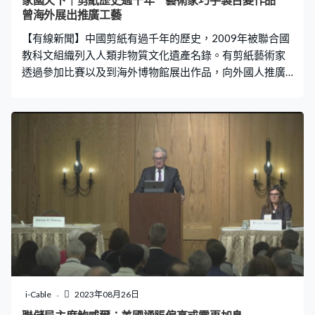
家國天下｜剪紙歷史過千年 藝術家巧手製百變作品
曾海外展出推廣工藝
【有線新聞】中國剪紙有過千年的歷史，2009年被聯合國
教科文組織列入人類非物質文化遺產名錄。有剪紙藝術家
透過參加比賽以及到海外博物館展出作品，向外國人推廣
剪紙藝術。 中國剪紙有過千年的歷史，最早期在農村社會
出現，唐宋時期剪紙開始在民間普及，慢慢發展至今時今
日，剪紙的構圖和樣式變得多樣化，更能傳遞豐富情感和
訊息。 剪紙藝術家李雲俠展出其中一幅作品《手牽手》，
「那麼你看到中間就是牡丹花，牡丹花代表花開富貴，然
後手牽手則代表我們牽着手共同的目標組成美好的明天。
其實我們剪紙有不同的手法，現在你看到的是單色剪紙，
即是一張顏色紙一次性去完成。」 「那麼彩色剪紙則需要
很多時間，你處理的手法是逐層去剪成小元素 ，我們再把
他們編成一起。」例如另一作品《新娘子》，「頭上有各
種閃爍的裝飾，然後上面這個牡丹代表花開富貴；燈籠代
表紅紅火火的日子；『囍』字則代表我結婚當日是最美好
的一刻；然後『龍』與『鳳』的蠟燭背靠著背，希望一輩
i-Cable
2023年08月26日
子的生活都美滿幸福；然後兩隻老虎是希望我將來早生貴