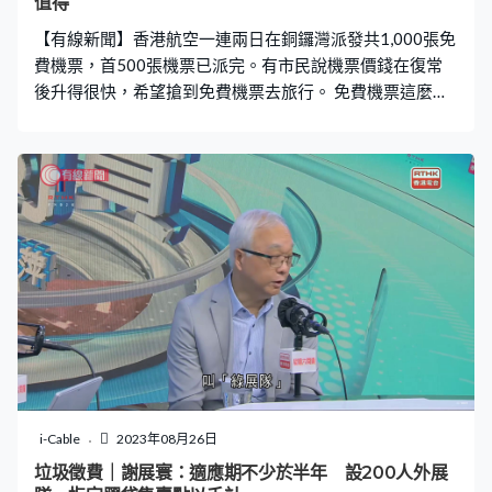
值得
【有線新聞】香港航空一連兩日在銅鑼灣派發共1,000張免
費機票，首500張機票已派完。有市民說機票價錢在復常
後升得很快，希望搶到免費機票去旅行。 免費機票這麼吸
引，一大早就有過百人在銅鑼灣百德新街排隊。椅子、野
餐墊不少得凳仔，無就乾脆席地而坐。陳小姐：「機票價
錢在疫情後開始升得很快，所以想透過今次機會搶到一些
較優惠的機票，享受自己假期。都是想在假期時候去，如
果遇上非假期的日子，可能要再安排一下日子如何可以成
行。」 名額有限，有人通宵排隊。麥小姐：「反正夜晚都
不睡覺便直接來排隊。自己一個人去玩，我不介意自己一
個人獨自旅行，反正年輕。」 開始派籌後不足半小時，首
500個名額就滿了。不過取籌後仍要「過關」，參加者要
玩遊戲，無論輸贏最後都領取到機票。Christy：「我覺得
很值得，（排隊）兩小時有免費機票。（打算去峇里做甚
麼？）去逛街吃東西水上活動，未計劃今晚計劃一下。」
今次免費機票由機管局贊助，可以選擇去曼谷、大阪等18
i-Cable
2023年08月26日
個熱門旅遊航點，旅遊期由下月至明年3月24日。
垃圾徵費｜謝展寰：適應期不少於半年 設200人外展