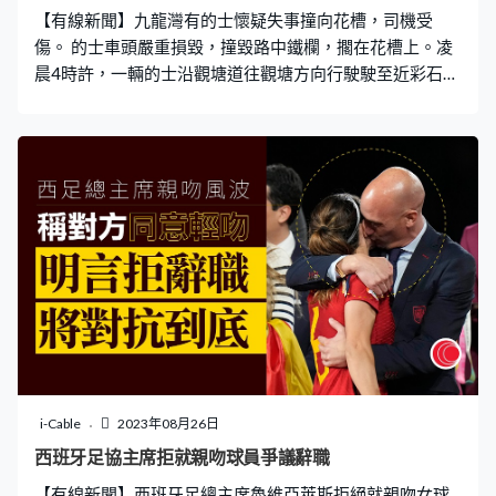
【有線新聞】九龍灣有的士懷疑失事撞向花槽，司機受
傷。 的士車頭嚴重損毀，撞毀路中鐵欄，擱在花槽上。凌
晨4時許，一輛的士沿觀塘道往觀塘方向行駛駛至近彩石里
時，懷疑失控撞向路中花槽，司機受傷清醒，由救護車送
院治理，警員正調查意外原因。
i-Cable
2023年08月26日
西班牙足協主席拒就親吻球員爭議辭職
【有線新聞】西班牙足總主席魯維亞萊斯拒絕就親吻女球