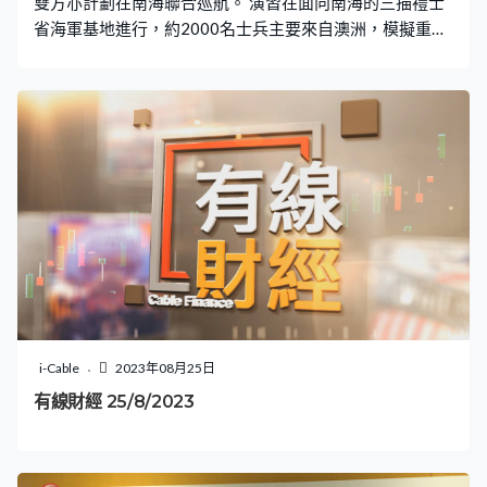
雙方亦計劃在南海聯合巡航。 演習在面向南海的三描禮士
省海軍基地進行，約2000名士兵主要來自澳洲，模擬重奪
被敵方佔領的島嶼，展開搶灘、空降及攻擊演練，出動直
升機和F-35戰機，美國海軍陸戰隊派出魚鷹式旋翼機參
與。菲律賓總統小馬可斯和澳洲防長馬爾斯在場觀看，小
馬可斯表示區內國家戰略合作非常重要，軍方指演習不是
針對中國，馬爾斯就指演習顯示澳菲致力維護建基於規則
的國際秩序。
i-Cable
2023年08月25日
有線財經 25/8/2023