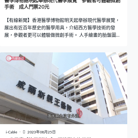
醫學博物館明起舉辦現代醫學展覽 參觀者可體驗微創
手術 成人門票20元
【有線新聞】香港醫學博物館明天起舉辦現代醫學展覽，
展出有近百年歷史的醫學用具，介紹西方醫學技術的發
展，參觀者更可以體驗做微創手術。 人手繪畫的胎盤圖
案，整齊的筆跡詳細記錄了護理流程。這本日記是由一位
在贊育醫院實習的助產士在1947年所寫，方便醫院評核實
習表現。看到旁邊這部在60年代生產、來自養和醫院的胎
心聲機可以將血液流動化為聲音，讓醫生聽到胎兒的心
跳。這個在1930年生產的微型膀胱鏡是歷史最悠久的展
品，不過這種金屬鏡在60年代已被淘汰，現在已全面轉用
軟管物料。場內亦有展示最新的醫療工具，例如這個微創
手術模型，可以讓市民體驗操控手術鉗。 展覽由十多個專
科醫生用三年時間籌備，由現代醫學和婦產科兩個部分組
成，介紹西方醫學在過去幾百年的歷史和重大發現。展覽
策展人梁明娟：「我們第一次以現代醫療為主題，我們覺
得這是重要的，希望市民知道健康的重要性，如果有病要
經歷怎樣的程序去醫治。產科是嬰兒出生，即是生命的開
i-Cable
2023年08月25日