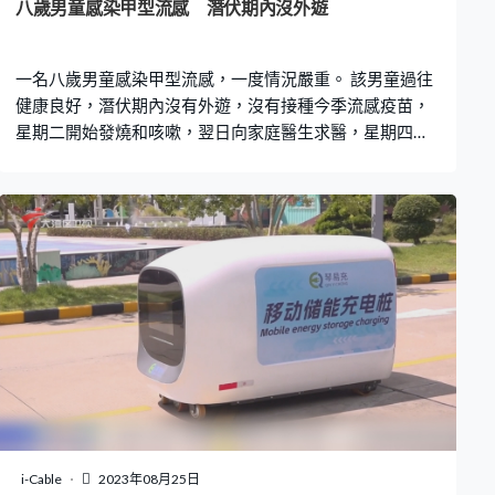
始，這樣都很適合（作為）開幕的展品。」 位於上環的醫
八歲男童感染甲型流感 潛伏期內沒外遊
學博物館前身是細菌學檢驗所，用作研究鼠疫和研發疫
苗，後來被政府列為法定古蹟，在1995年改建成為博物
一名八歲男童感染甲型流感，一度情況嚴重。 該男童過往
館，逢星期二至日開放，入場參觀成人門票2
健康良好，潛伏期內沒有外遊，沒有接種今季流感疫苗，
星期二開始發燒和咳嗽，翌日向家庭醫生求醫，星期四因
神志不清再到威爾斯親王醫院急症室，臨床診斷為腦病
變，經治療後好轉、情況穩定，他的三名家居接觸者都有
呼吸道病徵，衞生防護中心正調查。
i-Cable
2023年08月25日