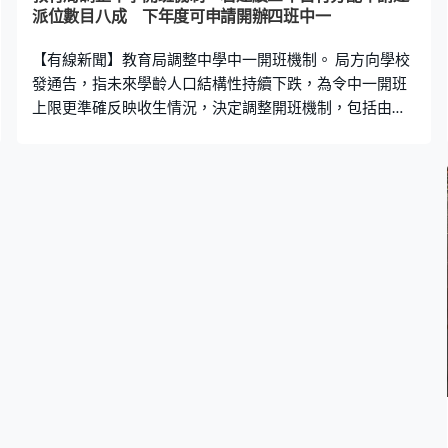
派位數目八成 下年度可申請開辦四班中一
【有線新聞】教育局調整中學中一開班機制。 局方向學校
發通告，指未來學齡人口結構性持續下跌，為令中一開班
上限更準確反映收生情況，決定調整開班機制，包括由
2023/24學年起9月點算學生人數後，核准中一班級數目為
三班的學校，如在最近連續三個年度，每年最終收到的自
行分配學位申請數目，達到可供派位數目八成，學校可申
請下年度開辦四班中一。