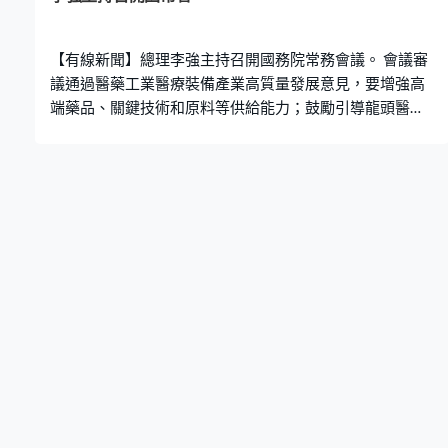
【有線新聞】總理李強主持召開國務院常務會議。 會議審
議通過醫藥工業醫療裝備產業高質量發展意見，要增強高
端藥品、關鍵技術和原料等供給能力；鼓勵引導龍頭醫藥
企業發展壯大，提高產業集中度和市場競爭力。 會議又通
過規劃建設保障性住房意見，促進房地產市場平穩健康發
展，推動建立房地產發展新模式；做好保障性住房的規劃
設計，確保住房建設質量；同時注重加強配套設施和公共
服務。