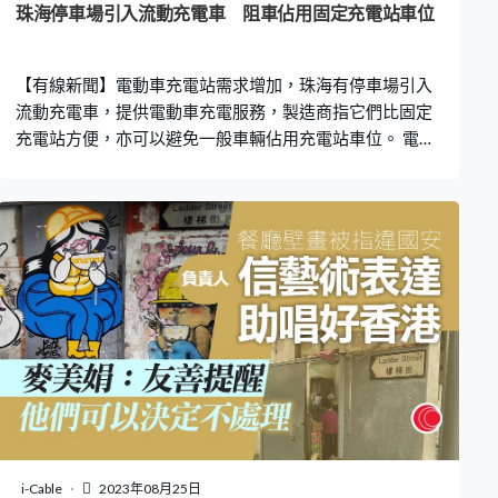
珠海停車場引入流動充電車 阻車佔用固定充電站車位
【有線新聞】電動車充電站需求增加，珠海有停車場引入
流動充電車，提供電動車充電服務，製造商指它們比固定
充電站方便，亦可以避免一般車輛佔用充電站車位。 電動
車普及令充電站需求增加，在珠海橫琴一個停車場，出現
一款可移動的流動充電車。一方面可以解決充電問題，亦
可以避免有車長期佔用固定充電站車位，不過如果停車場
空間有限，就未必能夠使用。 電動車司機謝先生表示︰
「就不會像固定樁那樣多限制，尤其是大型地方，譬如長
隆。我覺得有配置就更好，甚至別人去玩的時候我就這裏
充電，不需要說固定樁在某地方，我又要去另一個地方
玩，減少浪費時間。」 至於操作上，流動充電車與一般的
充電站相若，只需將充電電纜取出，插入車的插座，每度
電大約$0.8至$1.6。 橫琴粵澳深合區城規建局交通運輸處
處長赫晉表示︰「我們後續會根據使用情況及需求，在我
們管理的其他停車場裏面再增加一些移動充電樁。第二個
是成本亦可控制，因為如果你長期使用的話可以購買，短
i-Cable
2023年08月25日