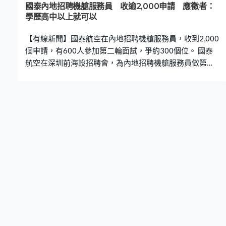
日本水產是之前入口，會以七折出售，蝕一點散貨也好過
國泰內地招聘機艙服務員 收逾2,000申請 應徵者：
全部銷毀。 不過他的如意算盤未必打得響，因為當局周五
學歷高中以上就可以
進一步宣布，禁止業界使用或銷售日本水產。有經常光顧
【有線新聞】國泰航空在內地招聘機艙服務員，收到2,000
日式餐廳的市民認為，當局本來的監管已
個申請，有600人參加第二輪面試，爭約300個位。 國泰
航空在深圳前海設招聘會，為內地招聘機艙服務員做第二
輪面試。國泰計劃招聘200至300名機艙服務員，收到逾
2,000申請、首輪篩選600人。要求跟香港一致，要通過踮
足摸高測試、普通話、英語測試等，之後會來港培訓，最
快第四季可以上機服務。底薪連津貼等月入約2萬港元，跟
香港相若。 內蒙古應徵者姬先生Jasper：「學歷上國泰航
空可能沒有要求嚴格，因為高中以上就可以，國內要大專
以上。（你覺得國泰航空開出條件比其他內地航空更好
嗎？）我可以說中文嗎？可以用中文嗎？」 國泰說內地航
點由3個增加至15個，是擴展普通話團隊的契機，計劃在
2025年內地團隊擴大至1、2,000人。國泰航空行政總裁林
紹波：「香港旅客始終是最大、最多的顧客，機艙服務員
群組自然以香港同事佔最多。隨着在內地發展，內地乘客
亦越來越多，第二大群組相信是內地機艙服務員。」 國泰