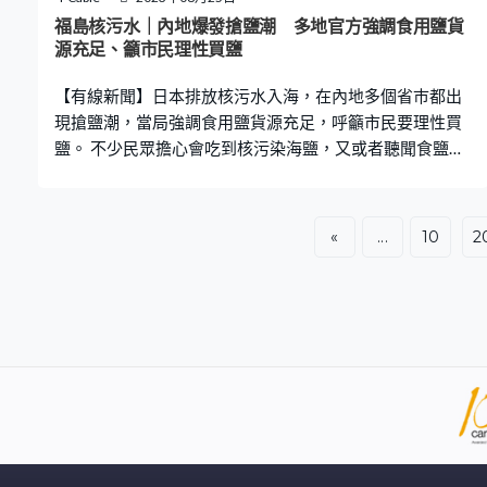
福島核污水｜內地爆發搶鹽潮 多地官方強調食用鹽貨
源充足、籲市民理性買鹽
【有線新聞】日本排放核污水入海，在內地多個省巿都出
現搶鹽潮，當局強調食用鹽貨源充足，呼籲市民要理性買
鹽。 不少民眾擔心會吃到核污染海鹽，又或者聽聞食鹽能
抵抗輻射，導致大批市民瘋狂搶鹽。從網上片段見到，在
上海超市部分門店，有食鹽顯示缺貨狀態。上海超市店
員：「(鹽是甚麼賣光的)早就賣光了，(幾點鐘)下午兩點上
«
...
10
2
班就沒有了，(那我們有庫存嗎)，都缺貨了哪來的庫存。」
在廣東亦有不少市民在超市搶鹽，陽江有市民在超市把大
量鹽放進購物籃內。在青海超市內有大批人在購物車內伸
手搶鹽。除了到超市搶鹽，在山東威海市，街上都是排隊
買鹽的人龍，有商戶透露4噸鹽在1小時內全部售出。 針對
搶購食鹽現象，內地鹽行業唯一央企中鹽集團發表聲明，
指內地食鹽來源，井礦鹽佔最大部分，不受日本核污染影
響，強調正在加班生產和配送食鹽，保障市場供應。廣東
鹽業集團指，省內食鹽政府儲備量和企業儲備共10.8萬