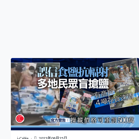
說來應徵的人都很優秀，見習機師未來都會在內地聘請。
林紹波說今年目標招聘逾500名學員，以往不超過100個，
所以不影響香港青年的機會。國泰又說10月底前會
i-Cable
2023年08月25日