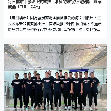
每日樓市｜傲玟正式重推 唯多間銀行拒借按揭 買家
或要「FULL PAY」
【每日樓市】因為發展商財困而被接管的何文田傲玟，正
式公布新銷售安排重推，首階段推15個單位招標，不過市
傳多間大中小型銀行均拒絕為項目造按揭，節目會找按揭
業界分析，有興趣買家的風險。