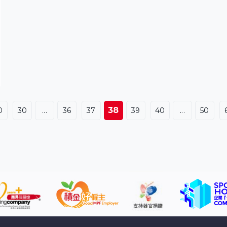
38
0
30
...
36
37
39
40
...
50