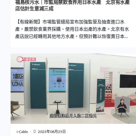
福島核污水｜市監局禁飲食界用日本水產 北京有水產
店估計生意減三成
【有線新聞】市場監管總局宣布加強監管及抽查進口水
產，嚴禁飲食業界採購、使用日本出產的水產。北京有水
產店說已經轉用其他地方水產，但預計難以恢復賣日本水
產時的銷售量。 有水產店在北京開業18年，售賣不少魚貝
類刺身原料、清酒及醬料。主要供應予巿內日式料理店，
過去進口貨物約七成來自日本。但在日本宣布排放核污水
之後，都已改從其他產地入貨。水產店負責人說：「純日
本產品已經刷了很多下來，幾乎刷掉了差不多40％。日本
一些魚類現在幾乎都換成國產，像我們常吃的三文魚都不
是日本的。取締的，用國產別的一些魚類，或者別的蝦類
來取締。或者別的產地、別的國家，像韓國、還有俄羅
斯、加拿大的產品，挪威這些都有。」 不過即使改用其他
地區水產，他估計都難以恢復之前的銷售量。「客戶長時
間吃了這一款魚，你變了他就感覺這款魚(不同)。有些品項
沒有類似，只能換菜單或者換其他品類，流水銷售會降很
多，最少也得30％以上。」負責人指目前還有大約50公斤
i-Cable
2023年08月25日