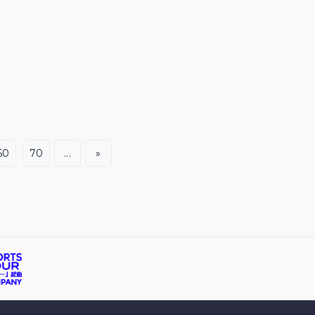
鴉跟牽涉鼓吹港獨或『黑暴』，他們發現到時，以一般人
的感覺容易令人有這樣的聯想，他們向業主或場地佔用人
作出友善提醒，根本與是否扼殺創作自由無關。究竟如何
處理有關圖像，由業主和佔用人
60
70
...
»