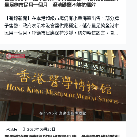
量足夠市民用一個月 澄清碘鹽不能抗輻射
【有線新聞】在本港超級市場仍有小量海鹽出售，部分牌
子售罄。政府表示本港食鹽供應穩定，儲存量足夠全港市
民用一個月，呼籲市民應保持冷靜，切勿輕信謠言。食安
中心澄清進食碘鹽不能抗輻射，碘片亦非輻射解毒劑，過
量攝入碘及鹽會危害健康。
i-Cable
2023年08月25日