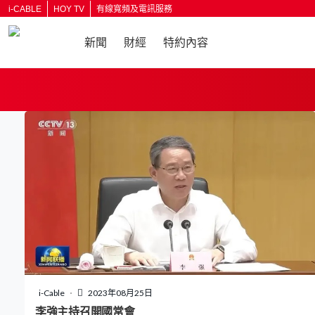
i-CABLE
HOY TV
有線寬頻及電訊服務
新聞
財經
特約內容
返回
i-Cable
2023年08月25日
李強主持召開國常會