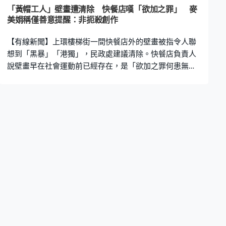
期使用的話也可以租賃，而且還可以利用電價差回攤一部
「黃帽工人」壁畫遭清除 快餐店嘆「欲加之罪」 麥
分成本，所以是非常方便的。」 另一方面，在廣州一個博
美娟稱僅善意提醒：非扼殺創作
覽上，有企業就示範如何解決城巿車位不足問題。透過興
【有線新聞】上環樓梯街一間快餐店外的壁畫被指令人聯
建這種垂直循環停車場，它只需兩個車位
想到「黑暴」「港獨」，民政處建議清除。快餐店負責人
說壁畫早在社會運動前已經存在，是「欲加之罪何患無
辭」。民青局局長麥美娟說只是善意提醒，不是扼殺創作
自由。 戴著黃色安全帽的建築工人在樓梯街這個角落吃
麵，這幅壁畫是藝術家Catherine在2016年以街角的快餐
店為靈感創作。快餐店負責人說民政事務處早前提醒他們
壁畫有機會違反國安法、建議清除。輝煌快餐店負責人何
先生：「我問怎樣犯法或犯了哪一條條例，我有解釋這兩
幅畫存在了很久，在所有社會運動發生前，但他們沒有正
面回應。」 Catherine近日再來重新創作，畫上一個穿著小
雞圍裙、拿著餐蛋麵的女子，何先生很感激她對這地方的
感情。何先生：「很可惜、無奈，一幅只是代表我們店
舖、代表這一區的小小藝術品，因為這件事被犧牲，欲加
之罪何患無辭，我相信藝術表達是唱好香港的一部分。」
民政及青年事務局局長麥美娟：「中西區特別多這樣的塗