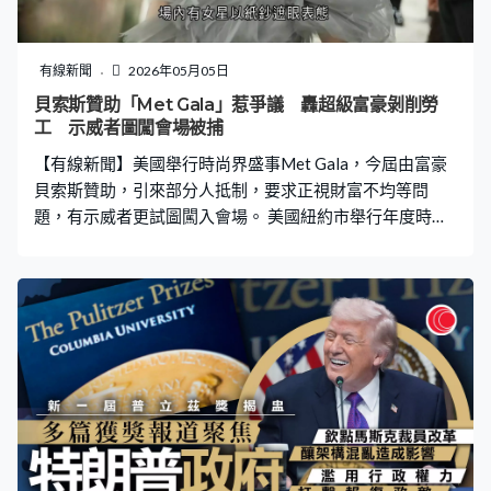
軍已在商船和油輪聚集區域建立有力防禦網，表明美國不
能允許伊朗封鎖國際水道阻礙航運。美國戰爭部長海格塞
斯：「美軍已在霍爾木茲海峽建立強大的紅白藍防禦網，
有線新聞
2026年05月05日
並部署美軍驅逐艦，會有數百架戰機、直升機、無人機和
貝索斯贊助「Met Gala」惹爭議 轟超級富豪剝削勞
偵察機提供支援，全天候24小時無間斷保護和平的商船，
工 示威者圖闖會場被捕
當然伊朗的船除外。」 美軍參謀長聯席會議主席凱恩指
【有線新聞】美國舉行時尚界盛事Met Gala，今屆由富豪
出，自上月8日停火協議生效以來，伊朗扣押兩
貝索斯贊助，引來部分人抵制，要求正視財富不均等問
題，有示威者更試圖闖入會場。 美國紐約市舉行年度時尚
界盛事「大都會藝術博物館慈善晚宴Met Gala」，雲集演
藝和體育界等領域名人，一如以往不少來賓的造型均非常
突出，例如英國歌手Sam Smith的長裙，以超過23萬顆水晶
與珠飾點綴、美國樂壇天后Katy Perry以面罩示人，自由
式滑雪運動員谷愛凌穿上夢幻的泡泡裙，內藏裝置可吹出
泡泡。 亞馬遜創辦人貝索斯的妻子勞倫亦登場，兩夫婦是
今年活動主要贊助人，並擔任榮譽主席，據報捐款1,000萬
美元，但部分人抵制活動，認為不可讓貝索斯透過時裝盛
會掩飾財富不均及勞工權益問題。場內有女星以紙鈔遮眼
表態，諷刺超級富豪，有示威者亦在場外抗議，要求向富