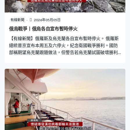
有線新聞
2026年05月05日
俄烏戰爭丨俄烏各自宣布暫時停火
【有線新聞】俄羅斯及烏克蘭各自宣布暫時停火。 俄羅斯
總統普京宣布本周五及六停火，紀念衛國戰爭勝利。國防
部稱期望烏克蘭跟隨做法，但警告若烏克蘭試圖破壞勝利
日紀念活動，俄軍會以導彈大舉攻擊基輔報復。烏克蘭總
統澤連斯基發文，宣布從周三凌晨起單方面停火，未有說
明結束時間。他在亞美尼亞參與歐洲政治共同體峰會期間
提到，烏克蘭無人機可能在俄羅斯勝利日閱兵期間飛越上
空。