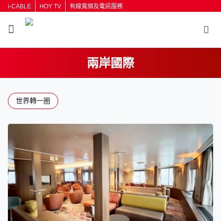
i-CABLE
HOY TV
有線寬頻及電訊服務
兩岸國際
返回
世界轉一圈
按輸入鍵開始搜尋