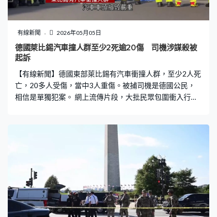
輪爆炸起火。美國總統特朗普警告若伊朗膽敢在霍爾木茲
海峽或波斯灣攻擊美國船隻，整個國家將從地球消失。 特
朗普又在白宮活動上致辭，首次形容和伊朗的衝突是一場
有線新聞
2026年05月05日
小型戰爭，又非常滿意美軍的行動。特朗普：「她們沒有
德國萊比錫汽車撞人群至少2死逾20傷 司機涉謀殺被
海軍、沒有空軍、沒有防空設備、沒有雷達，甚麼也沒
起訴
有，甚至沒有領袖，她們的領袖將會下台，但絕不容許伊
【有線新聞】德國東部萊比錫有汽車衝撞人群，至少2人死
朗擁有核武，否則你將會面對難以置信的問題
亡，20多人受傷，當中3人重傷。被捕司機是德國公民，
相信是單獨犯案。 網上流傳片段，大批民眾包圍衝入行人
專用區的汽車，多人協助阻止司機逃走，警員到場將他拘
捕。警方封鎖現場，汽車車頭損毀嚴重、擋風玻璃破裂。
事發在德國東部薩克森州最大城市萊比錫，一名男子周一
下午5時多，駕車高速闖入行人專用區，撞倒多人後逃走，
民眾湧入附近的教堂躲避。目擊者稱，汽車似乎是被可伸
縮的防撞柱擋住，之後停下來。當局派出約80名消防員和
救護，並出動兩架直升機協助救援。事件中多人受傷，一
名77歲男子和一名63歲女子死亡。 33歲疑犯在德國出
生，居住萊比錫地區，曾患精神病，會被起訴兩項涉嫌謀
殺及至少兩項企圖謀殺控罪，警方正調查犯案動機，未有