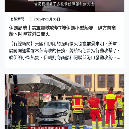
的是，今屆不少獲獎報道選題都聚焦特朗普政府施政，或
與各類社會議題有關，其中《路透社》報道特朗普如何濫
用行政權力以及支持者的影響力，打擊和報復政敵，贏得
有線新聞
2026年05月05日
「國家報道獎」。 獲得三項大獎的《紐約時報》則成為今
伊朗局勢｜美軍霍峽攻擊7艘伊朗小型船隻 伊方向商
屆大贏家，當中揭露特朗普無視利益衝突，透過運用權力
船、阿聯酋港口開火
帶來的機會，令他的家人和盟友獲利的報道獲頒「調查報
【有線新聞】美國和伊朗的臨時停火協議前景未明，美軍
道獎」，另外亦以加沙飢荒和巨大破壞的
展開開通霍爾木茲海峽的任務。總統特朗普指行動攻擊了7
艘伊朗小型船隻，伊朗則向商船和阿聯酋港口發動攻勢。
美軍中央司令部指派出F-16戰機，參與開通霍爾木茲海峽
的「自由行動」任務，又出動海鷹直升機等摧毀威脅商船
航行的伊朗小型船隻；過百艘軍機參與任務，護送懸掛美
國旗的商船在海峽航行。馬士基證實旗下一艘船在美軍保
護下通過海峽。伊朗指控美軍攻擊兩艘民用貨船，又聲稱
發射導彈擊中執行任務的美軍護衛艦，但據報護衛艦沒損
毀，已離開相關水域。 阿聯酋富查伊拉石油工業區亦遇襲
起火，當局稱攔截了多枚伊朗導彈和無人機，是美伊達成
臨時停火協議以來，伊朗首次攻擊波斯灣國家。美軍又指
伊朗以巡航導彈、無人機等攻擊商船，網上片段拍到有貨