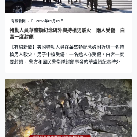
證據顯示涉及宗教或政治，相信是單獨犯案。 德國近年有
多宗汽車撞人案，前年12月，一名沙特阿拉伯裔醫生駕車
闖入馬德堡的聖誕市集，6人死亡，300多人受傷。去年3
有線新聞
2026年05月05日
月在曼海姆，亦有汽車高速衝撞人群造成2人死亡。
特勤人員華盛頓紀念碑外與持槍男駁火 兩人受傷 白
宮一度封鎖
【有線新聞】美國特勤人員在華盛頓紀念碑附近與一名持
槍男人駁火，男子中槍受傷，一名途人亦受傷，白宮一度
要封鎖。 警方和國民警衛隊封鎖事發的華盛頓紀念碑外道
路，特勤及便衣人員巡邏期間發現一人形跡可疑，懷疑攜
有槍械，派人上前查問時，男人企圖逃走並開槍，雙方駁
火，他被打中受傷送院。附近一名青年亦中彈，沒有生命
危險。 副總統萬斯的車隊事發前不久經過，特勤局說沒跡
象顯示男人意圖接近。白宮曾需短暫封鎖，特勤局要求記
者進入記者室，總統特朗普的活動沒受影響。