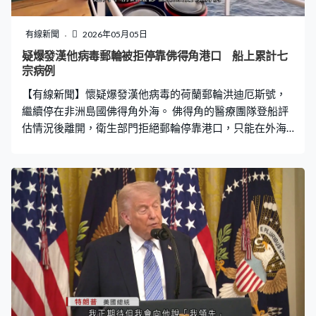
有線新聞
2026年05月05日
疑爆發漢他病毒郵輪被拒停靠佛得角港口 船上累計七
宗病例
【有線新聞】懷疑爆發漢他病毒的荷蘭郵輪洪迪厄斯號，
繼續停在非洲島國佛得角外海。 佛得角的醫療團隊登船評
估情況後離開，衛生部門拒絕郵輪停靠港口，只能在外海
等候。世衛說船上再多一宗確診漢他病毒個案，連同早前
的確診個案及疑似病例，累計有七宗個案。世衛代表稱，
佛得角計劃撤離兩名出現症狀的乘客。 郵輪所屬的泛海探
險公司證實，除了一對荷蘭夫婦病逝，第三名死者是德國
籍。另外兩名船員出現急性呼吸道症狀，需要緊急治療，
已要求所有乘客留在房內，防止病毒傳播。