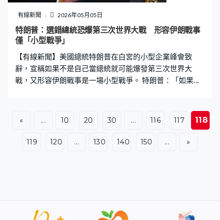
紀賢2024年帶領工黨在下議院選舉大勝，重新入主唐寧
街，承諾為英國帶來轉變。不過施政未見成效，非法移民
有線新聞
2026年05月05日
問題處理不力，加上經濟困境，令民怨日增。在去年的地
特朗普：選錯總統恐爆第三次世界大戰 形容伊朗戰事
方選舉遭滑鐵盧，輸掉180多席，反而改革黨一舉攻下六
僅「小型戰爭」
百多席。直至今年2月在下議院歌頓及登頓選區補選，工黨
【有線新聞】美國總統特朗普在白宮的小型企業峰會致
再失利，失守近百
辭，宣稱如果不是自己當總統就可能爆發第三次世界大
戰，又形容伊朗戰事是一場小型戰爭。 特朗普：「如果你
們選錯總統，就會捲入第三次世界大戰，即使你們的企業
很厲害，也要有平台，即是國家，亦即是正確的原則，正
確的一切。美國正在蓬勃發展，儘管我們處於一場我稱之
118
«
...
10
20
30
...
116
117
為小型戰爭，它本質上就是小型戰爭。」 他又指有人批評
美國對伊朗的軍事行動至今持續六星期是過長，但美國近
119
120
...
130
140
150
...
»
代戰爭包括越戰、韓戰等均是持續多年。