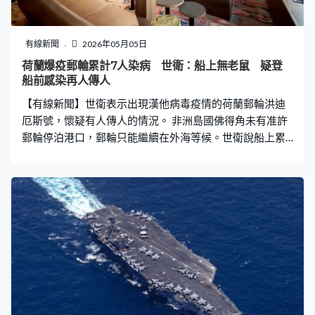
有線新聞
2026年05月05日
荷蘭爆疫郵輪累計7人染病 世衛：船上無老鼠 疑登
船前感染再人傳人
【有線新聞】世衛表示出現漢他病毒疫情的荷蘭郵輪洪迪
厄斯號，懷疑有人傳人的情況。 非洲島國佛得角未有准許
郵輪停泊港口，郵輪只能繼續在外海等候。世衛說船上累
計錄得7宗病例，其中3人死亡、1人病危，另外3人症狀輕
微。雖然漢他病毒一般經老鼠傳播，但世衛稱收到通知船
上無老鼠，懷疑首名患者登船前已染病，之後人傳人。 世
衛強調對公眾的風險仍低，正與有關方面協調，安排郵輪
駛往西班牙的加那利群島泊岸後做流行病學調查，對船隻
徹底消毒並評估乘客風險。