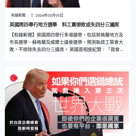
有線新聞
2026年05月05日
英國周四舉行地方選舉 料工黨慘敗或失四分三議席
【有線新聞】英國周四舉行多場選舉，包括英格蘭地方及
市長選舉、蘇格蘭及威爾士議會選舉，預測執政工黨會大
敗，不排除失去四分三議席。 英國首相施紀賢：「我會繼
續為這些人奮鬥，即使尚餘一口氣，我會繼續對抗政治極
右和極左勢力。」曾揚言帶領工黨戰鬥至最後一刻的英國
首相施紀賢，周四將迎來嚴峻挑戰，將會改選英格蘭136
個地方議會約5,000席及地方首長，大部分地方議會將改
制，不再分成郡和區兩級，會二合為一。 蘇格蘭和威爾士
會進行議會選舉，蘇格蘭會改選全部129席，威爾士議會
則新增36席，合共選舉96席。不過工黨選情不樂觀，分析
估計會慘敗，原來擁過半議席的工黨會輸掉逾1,800席，即
失去逾四分三議席。改革黨、綠黨及自由民主黨等議席預
料會增加，改革黨支持度穩步上升，有望奪得至少1,500
席，打破英國政壇傳統，保守黨及工黨兩黨割據格局。 施