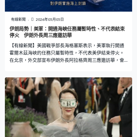
有線新聞
2026年05月05日
伊朗局勢｜美軍：開通海峽任務屬暫時性、不代表結束
停火 伊朗外長周三應邀訪華
【有線新聞】美國戰爭部長海格塞斯表示，美軍執行開通
霍爾木茲海峽的任務只屬暫時性，不代表美伊結束停火。
在北京，外交部宣布伊朗外長阿拉格齊周三應邀訪華，會
與外長王毅會談。 美軍中央司令部發布照片，指搭載60多
架戰機的航空母艦布殊號正穿越阿拉伯海，美軍繼續從阿
曼灣對伊朗實施海上封鎖，在霍爾木茲海峽執行「自由行
動」任務。美國戰爭部長海格塞斯交代戰況，稱美軍開通
霍爾木茲海峽的「自由行動」，是要保護商船免受威脅，
有別於對伊朗的軍事行動「史詩之怒」，並不意味停火協
議無效。海格塞斯同時強調「自由行動」僅屬暫時性質，
指相比起美國，其他國家更需要霍爾木茲海峽開通，期望
國際社會在適當時候挺身而出，美國屆時會將保護海峽的
責任交還予世界。 海格塞斯又展示霍爾木茲海峽圖，稱美