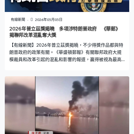
人大幅徵稅。 亞馬遜工會領袖斯莫爾斯嘗試闖入會場，被
警方拘捕。斯莫爾斯較早前亦向貝索斯的豪華住所投影抗
議片段。斯莫爾斯：「亞馬遜大力投資於這場種族滅絕，
有線新聞
2026年05月05日
他們投資72億美元於『Nimbus』項目，這個項目所資助和
2026年普立茲獎揭曉 多項涉特朗普政府 《華郵》
推動的技術是用來監視和針對無辜的巴勒斯坦人。我們亦
揭聯邦改革混亂奪大獎
知道亞馬遜與美國海關及邊境保護局有連繫，他們
【有線新聞】2026年普立茲獎揭曉，不少得獎作品都與特
朗普政府的政策有關。《華盛頓郵報》有關聯邦政府大規
模裁員和改革引起的混亂和影響的報道，贏得被視為最高
榮譽的公共服務獎，而贏得調查報道獎等3個獎的《紐約時
報》成為今年大贏家。 新一屆普立茲獎得獎名單出爐，
《紐約時報》、《美聯社》和《路透社》等機構都榜上有
名。當中被視為最高榮譽、歷史最悠久的「公共服務獎」
就由《華盛頓郵報》，以多篇報道揭露特朗普政府大規模
裁員和改革政府架構引起的混亂和影響而獲獎。總統特朗
普重返白宮後，欽點富商馬斯克領導的政府效率部為聯邦
政府執行的瘦身計劃，評審指報道揭示重組架構的混亂，
並深入描繪削減開支對民眾及國家造成的實質影響，亦是
《華盛頓郵報》繼2022年後再度獲得這項殊榮。 值得注意