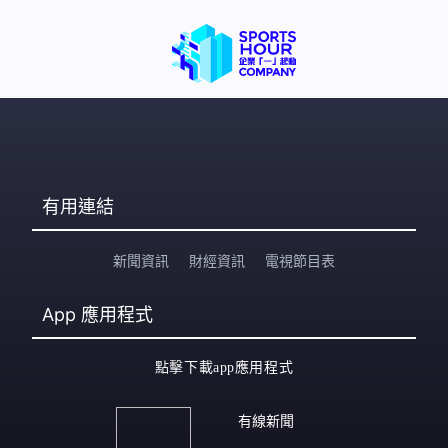
船隻。」 巴基斯坦繼續居中斡旋，伊朗外長阿拉格齊周五
較早前先後與巴基斯坦副總理兼外長達爾，以及巴基斯坦
陸軍元帥兼參謀長梅尼爾通電話，討論區內局勢發展以及
停火相關議題。 在另一邊戰線，以
有用連結
新聞資訊
財經資訊
電視節目表
App
應用程式
點擊下載app應用程式
有線新聞