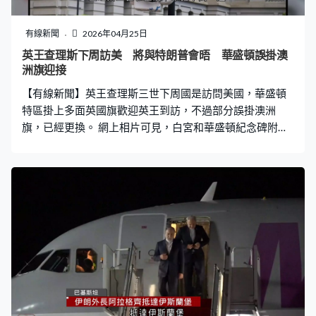
有線新聞
2026年04月25日
英王查理斯下周訪美 將與特朗普會晤 華盛頓誤掛澳
洲旗迎接
【有線新聞】英王查理斯三世下周國是訪問美國，華盛頓
特區掛上多面英國旗歡迎英王到訪，不過部分誤掛澳洲
旗，已經更換。 網上相片可見，白宮和華盛頓紀念碑附近
一帶部分燈柱錯誤掛上澳洲國旗，美國運輸部稱華盛頓特
區共掛上逾230面英國旗，其中15面出錯，隨即更換。 查
理斯三世和王后卡米拉下周一起一連四天國是訪問美國，
紀念美國獨立250周年，期間將與總統特朗普會面及在國
會演說等，亦會到訪紐約和弗吉尼亞州。 特朗普稱將與查
理斯三世磋商伊朗局勢、北約及英國對美徵收的數碼服務
稅等。