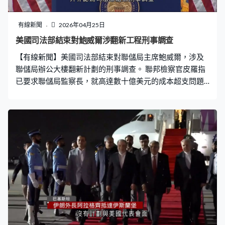
「伊朗期望對話，當面會談，如我所言，總統希望給外交
一個機會，因此威特科夫及庫什納明天（周六）將前往巴
有線新聞
2026年04月25日
基斯坦聽聽伊朗說的事，我們希望取得進展，希望今次會
美國司法部結束對鮑威爾涉翻新工程刑事調查
談有正面成果。」 特朗普接受路透社訪問，指伊朗計劃提
【有線新聞】美國司法部結束對聯儲局主席鮑威爾，涉及
出滿足美國要求的方案，未清楚內容，又指美國正與伊朗
聯儲局辦公大樓翻新計劃的刑事調查。 聯邦檢察官皮羅指
掌權的人對話。雙方達成協議前，美軍將繼續封
已要求聯儲局監察長，就高達數十億美元的成本超支問題
展開內部調查，因此指示司法部結束調查，但若有必要，
將毫不猶疑重啟刑事調查。鮑威爾的任期下月中屆滿，參
議院將審議會否由總統特朗普提名的沃什出任下任聯儲局
主席。 外界認為司法部結束刑事調查是為沃什獲確認任命
鋪路。共和黨參議員蒂利斯早前指，除非結束對鮑威爾的
調查，否則不會支持確認沃什的提名。