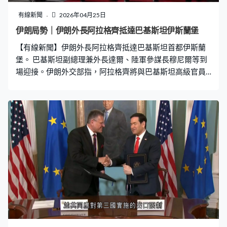
有線新聞
2026年04月25日
伊朗局勢｜伊朗外長阿拉格齊抵達巴基斯坦伊斯蘭堡
【有線新聞】伊朗外長阿拉格齊抵達巴基斯坦首都伊斯蘭
堡。 巴基斯坦副總理兼外長達爾、陸軍參謀長穆尼爾等到
場迎接。伊朗外交部指，阿拉格齊將與巴基斯坦高級官員
會談，討論結束戰事和恢復地區和平，沒有計劃與美國代
表會面，將透過巴基斯坦轉達意見。他亦會出訪阿曼和俄
羅斯。 美國特使威特科夫和總統特朗普女婿庫什納周六早
上啟程前往伊斯蘭堡，在巴基斯坦斡旋下與伊朗談判。白
宮說副總統萬斯會在美國等待最新進展，美方所有成員隨
時候命，若有必要將飛往巴基斯坦。