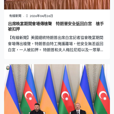
有線新聞
2026年04月26日
出席晚宴期間會場傳槍聲 特朗普安全返回白宮 槍手
被扣押
【有線新聞】美國總統特朗普出席白宮記者協會晚宴期間
會場傳出槍聲，特朗普由特工掩護離場，他安全無恙返回
白宮，一人被扣押。 特朗普和夫人梅拉尼婭以及一眾華府
官員在華盛頓一間酒店出席晚宴期間，會場突然傳出數下
巨響，有人要求在場人士伏下，手持長槍的人員走上台戒
備，特朗普等人在特工掩護下離場。聯邦調查局官員指一
人向特勤人員開槍，企圖闖入保安區域，他被制服扣押。
特朗普發文稱他跟第一夫人、內閣成員等全部人安全，未
有其他傷亡報告。