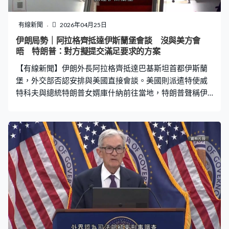
有線新聞
2026年04月25日
伊朗局勢｜阿拉格齊抵達伊斯蘭堡會談 沒與美方會
晤 特朗普：對方擬提交滿足要求的方案
【有線新聞】伊朗外長阿拉格齊抵達巴基斯坦首都伊斯蘭
堡，外交部否認安排與美國直接會談。美國則派遣特使威
特科夫與總統特朗普女婿庫什納前往當地，特朗普聲稱伊
朗計劃提交滿足華府要求的方案。 伊朗外長阿拉格齊的專
機抵達伊斯蘭堡，巴基斯坦副總理兼外長達爾、陸軍參謀
長穆尼爾等到場迎接。伊朗外交部指，阿拉格齊將與巴基
斯坦高級官員會談，討論結束戰事和恢復地區和平，沒有
安排與美國代表會面，將透過巴基斯坦轉達意見；他亦會
出訪阿曼和俄羅斯。首輪會談率領伊朗代表團的議長卡利
巴夫未有同行，伊朗官媒否認他辭去團長職務。 美國特使
威特科夫和總統特朗普女婿庫什納將到伊斯蘭堡，在巴基
斯坦斡旋下與伊朗談判。白宮說副總統萬斯會在美國等候
最新進展，美方所有成員隨時候命，若有必要將飛往巴基
斯坦，希望今次會談取得進展。 美國白宮發言人萊維特：