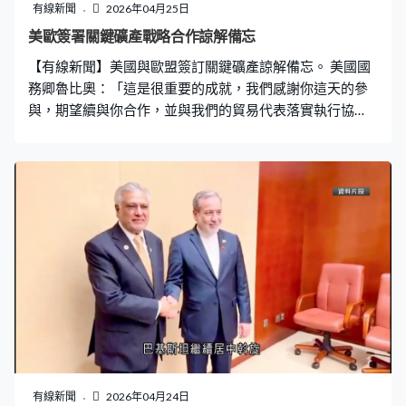
有線新聞
2026年04月25日
美歐簽署關鍵礦產戰略合作諒解備忘
【有線新聞】美國與歐盟簽訂關鍵礦產諒解備忘。 美國國
務卿魯比奧：「這是很重要的成就，我們感謝你這天的參
與，期望續與你合作，並與我們的貿易代表落實執行協
議，還有我們的商務部。」歐盟貿易和經濟安全委員謝夫
喬維奇：「謝謝你，國務卿先生。很高興能在這裡，因為
這天的協議很重要，加強我們的關係。有了這諒解備忘，
我們的關係會變得更具戰略性，我們也可更快達成我們的
目標。」 雙方簽署並交換文本，內容包括合作確保關鍵礦
產保持有多元化供應鏈，共同投資去除風險，亦要確保市
場有公平競爭及符合礦產真正價值等標準，並共同應對第
三國實施的出口限制。
有線新聞
2026年04月24日