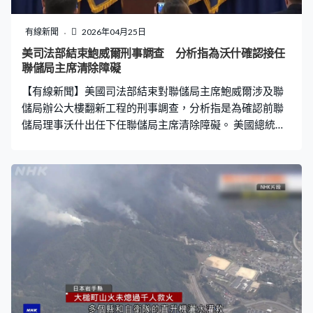
有線新聞
2026年04月25日
美司法部結束鮑威爾刑事調查 分析指為沃什確認接任
聯儲局主席清除障礙
【有線新聞】美國司法部結束對聯儲局主席鮑威爾涉及聯
儲局辦公大樓翻新工程的刑事調查，分析指是為確認前聯
儲局理事沃什出任下任聯儲局主席清除障礙。 美國總統特
朗普：「他超支數十億元，他要麼是無能，要麼是腐
敗。」三個多月前，美國司法部史無前例對聯儲局主席鮑
威爾就聯儲局大樓翻新工程超支約7億美元展開刑事調查，
原本工程預算約25億美元，今次調查被外界視為特朗普報
復鮑威爾拒絕減息。 哥倫比亞特區聯邦檢察官皮羅指，已
指示司法部結束刑事調查，改為由聯儲局監察長內部調查
聯儲局辦公大樓翻新工程超支問題，強調有必要時毫不猶
疑會重啟刑事調查。 鮑威爾去年6月就工程計劃在參議院
銀行委員會會議作證，特朗普之後更罕有聯同鮑威爾視察
翻新工程，不滿翻新成本昂貴，威脅要起訴鮑威爾。司法
部今年初向鮑威爾發出兩張大陪審團傳票，指控他就翻新