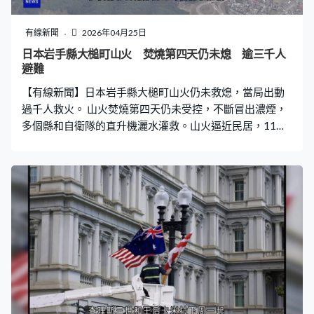
計劃作偽證，威脅提出刑事訴訟。一名聯邦法官上月已就
傳票不具正當性為由駁回。 鮑威爾的任期下月屆滿，特朗
有線新聞
2026年04月25日
普早前已提名由前聯儲局理事沃什接任。不過共和黨參議
日本岩手縣大槌町山火 焚燒第四天仍未熄 逾三千人
員、銀行委員會成員蒂利斯曾威脅若不結束針對鮑威爾的
避難
刑事調查，不會支持確認沃什的提名。外界分析司法部結
【有線新聞】日本岩手縣大槌町山火仍未救熄，當局出動
束調查是為確認沃什接任聯儲局主席清除障礙，
過千人救火。 山火焚燒第四天仍未受控，不斷冒出濃煙，
多個縣和自衛隊的直升機灑水灌救。山火逼近民居，11個
縣調派1,200多名消防員，組成緊急救援隊協助阻止山火蔓
延。火場面積逾730公頃，是日本歷來面積第三大山火火
災。 當局向大槌町三分一居民，共3,200多人發出避難指
示。大槌町連續第九天發出乾燥預警，氣象廳預測未來一
周都不會下雨。