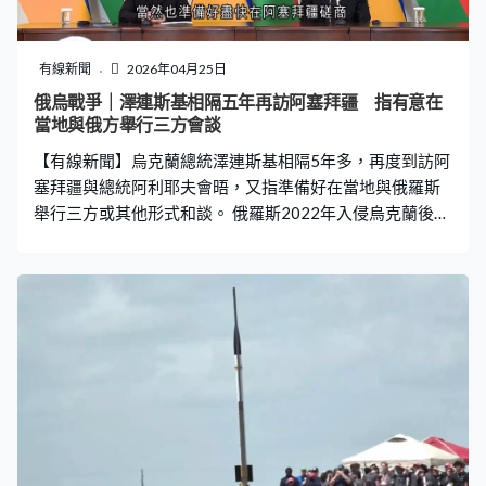
有線新聞
2026年04月25日
俄烏戰爭｜澤連斯基相隔五年再訪阿塞拜疆 指有意在
當地與俄方舉行三方會談
【有線新聞】烏克蘭總統澤連斯基相隔5年多，再度到訪阿
塞拜疆與總統阿利耶夫會晤，又指準備好在當地與俄羅斯
舉行三方或其他形式和談。 俄羅斯2022年入侵烏克蘭後，
澤連斯基已多次外訪各大洲多國，周六才再次踏足阿塞拜
疆，繼2019年到訪首都巴庫後，這次則首次訪問古城蓋貝
萊，又與阿塞拜疆總統阿利耶夫簽署6項雙邊協議，涵蓋防
務合作及軍工生產等。 澤連斯基指，感謝對方提供能源及
人道援助，並支持烏克蘭主權和領土完整。會談後雙方向
傳媒發表簡短聲明，澤連斯基提出可在當地再次與俄羅斯
談判。澤連斯基：「對烏方很重要的是，俄方能獲得結束
不義戰爭的力量，當然我們很讚賞夥伴推動進程，並向阿
塞拜疆總統表明願三方會晤。我們已在土耳其舉行過這類
磋商，也在瑞士與美國朋友有這類磋商，當然也準備好盡