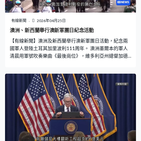
圍目標是4,000至6,000呎。評選團隊還會考慮實際成績與
設計預期飛行高度的落差，去考慮整個火箭研製工程是否
理想，普渡大學的落差是多出200多呎，算是符合預期。
有線新聞
2026年04月25日
北卡羅來納州立大學則最準確，實際飛行高度4,606呎，只
澳洲、新西蘭舉行澳新軍團日紀念活動
是多預期6呎，不過亦有個別隊伍落差多達1,000呎以上。
【有線新聞】澳洲及新西蘭舉行澳新軍團日活動，紀念兩
這項賽事自2000年起舉行，分別設有總體大獎、創新及
國軍人登陸土耳其加里波利111周年。 澳洲墨爾本的軍人
清晨用軍號吹奏樂曲《最後崗位》，維多利亞州總督加德
納獻花圈致意，紀念一戰加里波利戰役的陣亡士兵。 悉
尼、坎培拉以及奧克蘭等城市亦舉行紀念活動，澳洲總督
莫斯廷在坎培拉戰爭紀念館檢閱現役及退役部隊，有戰機
在上空飛過。 1915年4月25日屬協約軍的澳洲及新西蘭的
士兵登陸土耳其加里波利，戰事失敗告終，兩國合共有逾
萬名士兵陣亡。