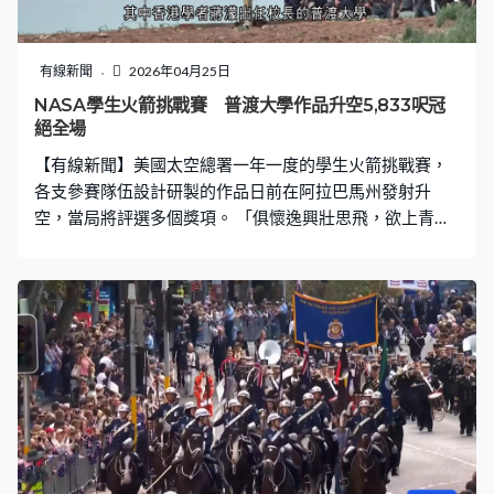
快在阿塞拜疆磋商，如俄方亦準備好的話。」 俄羅斯則繼
續加強與北韓來往，國家杜馬主席沃洛金周六抵達平壤進
行工作訪問，最高人民會議常任委員長趙甬元到機場迎
有線新聞
2026年04月25日
接。沃洛金又前往解放塔獻花，周日將參加表揚援俄北韓
NASA學生火箭挑戰賽 普渡大學作品升空5,833呎冠
士兵的海外軍事作戰功勳紀念館揭幕儀式。
絕全場
【有線新聞】美國太空總署一年一度的學生火箭挑戰賽，
各支參賽隊伍設計研製的作品日前在阿拉巴馬州發射升
空，當局將評選多個獎項。 「俱懷逸興壯思飛，欲上青天
覽明月」，這些大學生和初中、高中學生組別設計研製的
火箭，雖然未足以覽月或攬月，但已成功飛上青天。連同
報名和準備工夫以及賽後檢討時段，當地周五下午，為期
約9個月的賽事來到高潮，各支隊伍在阿拉巴馬州亨茨維爾
太空總署馬歇爾太空飛行中心附近的農場，展示他們努力
多時的成果。 詹姆斯麥迪遜大學打頭陣後，其他團隊陸續
登場，重點之一是火箭飛得多高，結果平均都有4,000呎左
右，多支火箭更突破5,000呎。其中香港學者蔣濛出任校長
的普渡大學，他們的西北分校團隊以5,833呎的高度冠絕所
有參賽隊伍，但單有高度亦不夠，因為比賽設定了高度範