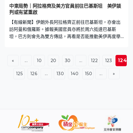
中東局勢｜阿拉格齊及美方官員前往巴基斯坦 美伊談
判或有望重啟
【有線新聞】伊朗外長阿拉格齊正前往巴基斯坦，亦會出
訪阿曼和俄羅斯。據報美國官員亦將於周六抵達巴基斯
坦，巴方則會先為雙方傳話，再看是否能推動美伊再度舉
行停火談判。 美伊同意停火後的第2輪談判，因為雙方各
自繼續封堵霍爾木茲海峽等爭議受阻延。伊朗國營傳媒周
五播放片段，聲稱革命衛隊海軍在現代史上首次完全控制
124
«
...
10
20
30
...
122
123
海峽，並作智能型監控。美軍早前增派布殊號航母到印度
洋一帶，中央司令部指是自2003年、即出兵伊拉克以來，
125
126
...
130
140
150
...
»
再度有3個航母調動至司令部同一區域指揮，指軍機合共逾
200架，合共有約15,000名海軍士兵及海軍陸戰隊員。 美
國戰爭部長海格塞斯：「對伊任務如今在新階段繼續，同
時伊朗面對重要抉擇，有機會達成良好和聰明的協議作為
任務一部分。美國實施日益強力的堅固封鎖，由阿曼灣至
開放的大洋，我國海軍正沒遲疑或歉疚地維持封鎖，中央
司令部對所有港口維持嚴格封鎖，我們全面地執行封鎖，
針對任何船隻和任何國籍，來自或前往伊朗港口和領土的