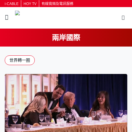
i-CABLE
HOY TV
有線寬頻及電訊服務
兩岸國際
返回
世界轉一圈
按輸入鍵開始搜尋