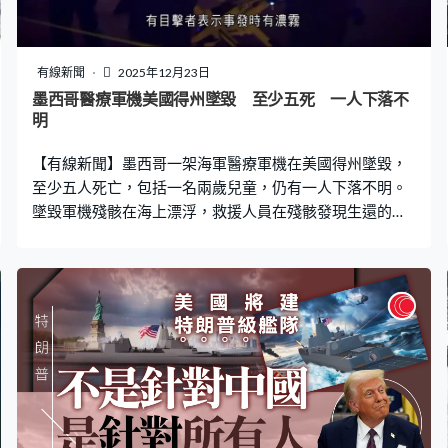
有線新聞
2025年12月23日
墨西哥醫療軍機美國得州墜毀 至少五死 一人下落不
明
【有線新聞】墨西哥一架海軍醫療軍機在美國得州墜毀，
至少五人死亡，包括一名兩歲兒童，仍有一人下落不明。
墜毀軍機殘骸在海上漂浮，救援人員在殘骸發現生還的
人，嘗試將他救出，多人在附近水域搜索，並出動水上電
單車協助。一架載有8人的墨西哥海軍軍機在得州加爾維斯
頓附近海域墜毀，軍機當時正運送燒傷傷者到美國接受治
療，有目擊者表示事發時有濃霧，能見度極低，當局正調
查事故原因。