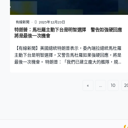
有線新聞
2025年12月23日
特朗普：馬杜羅主動下台是明智選擇 警告如強硬回應
將是最後一次機會
【有線新聞】美國總統特朗普表示，委內瑞拉總統馬杜羅
主動下台是明智選擇，又警告馬杜羅如果強硬回應，將是
最後一次機會。 特朗普：「我們已建立龐大的艦隊，規模
前所未見，亦是南美史上最大，馬杜羅大可為所欲為，沒
關係，他想做甚麼就做，若他想生事、若他想強硬回應，
那會是他最後一次機會表現強硬。」 另外美軍南方司令部
«
...
10
2
發布片段，指「南方之矛」行動在東太平洋的國際水域攻
擊一艘恐怖組織的船隻，導致一人死亡。又引述情報指這
艘船​​沿著已知的販毒路線航行，並參與販毒活動。