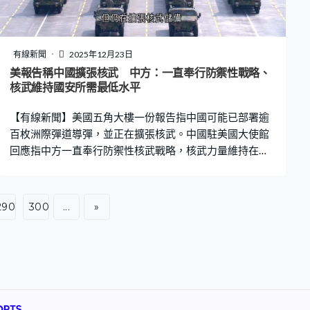
負責管理運河的工程師指涉事的河堤已經有200年歷史，
正調查坍塌的原因。
有線新聞
2025年12月23日
美報告稱中國擴張核武 中方：一直奉行防禦性戰略、
核武維持國安所需最低水平
【有線新聞】美國五角大樓一份報告指中國可能已部署逾
百枚洲際彈道導彈，並正在擴張核武。中國駐美國大使館
回應指中方一直奉行防禦性核武戰略，核武力量維持在國
家安全所需最低水平。 路透社引述五角大樓一份即將提交
國會報告的草稿，指中國在接近外蒙古邊境三個新建的地
下發射場部署百多枚、以固體燃料推進的東風-31型洲際彈
290
300
...
»
道導彈，但未有說明導彈的潛在攻擊目標。報告又指2024
年中國核彈頭數量維持在600多個，與之前數年相比，雖
然生產速度有所放緩，但仍在擴張核武儲備，預計到2030
年將擁有逾千核彈頭。 報告稱雖然美國總統特朗普上月提
出美中俄無核化計劃，但其實北京對無核化以至控制軍備
數量的討論根本毫無興趣。報告又提到中國預期在2027年