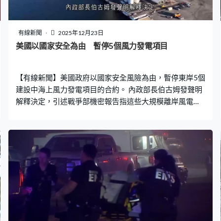
申國家邊界及主權植根於國際法，美國不能以國際安全為
由吞併其他國家，強調格陵蘭屬於格陵蘭人，美國不應接
管，期望領土完整獲得尊重。歐盟、瑞典和挪威已表態支
有線新聞
2025年12月23日
持丹麥。 特朗普重掌白宮後，曾多次表明要接管格陵蘭，
美國以國家安全為由 暫停5個風力發電項目
不排除使用軍事手段。分析指他破天荒設立格陵蘭特使，
反映他不想只是流於強硬措辭，而是在外交方面加強施
【有線新聞】美國政府以國家安全風險為由，暫停東岸5個
壓。
建設中海上風力發電項目的合約。 內政部長伯古姆發聲明
解釋決定，引述戰爭部機密報告指這些大規模離岸風電項
目有國安隱憂，又指風電機組、大型渦輪葉片的轉動，以
及高反射率的高塔均會干擾雷達信號，內政部將和戰爭部
及其他部門評估如何減低項目的國安風險。美國總統特朗
普多次批評海上風力發電項目既不具效益而且破壞風景，
他上任便發出行政命令禁止風力能源項目的審批，但一名
聯邦法官兩周前裁定禁令違法。