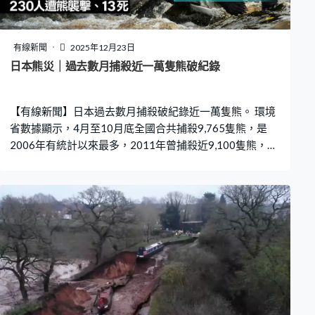
有線新聞
2025年12月23日
日本熊災｜過去數月捕殺近一萬隻熊破紀錄
【有線新聞】日本過去數月捕殺破紀錄近一萬隻熊。 環境
省數據顯示，4月至10月底全國合共捕殺9,765隻熊，是
2006年有統計以來最多，2011年曾捕殺近9,100隻熊，今
年短短半年多就打破紀錄。其中在東北地區有6,500多隻熊
被殺，佔總數近七成。日本今年受熊害困擾，厚生勞動省
統計，過去數月有230人遭熊襲擊、13人死亡。另外亦衍
生處理熊屍體問題，增加獵人負擔。