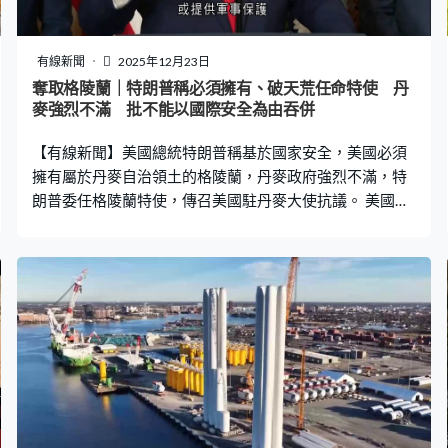
有線新聞
2025年12月23日
奪取格陵蘭｜特朗普稱必須擁有、破天荒任命特使 丹
麥強烈不滿 批不能以國際安全為由吞併
【有線新聞】美國總統特朗普稱基於國家安全，美國必須
擁有屬於丹麥自治領土的格陵蘭，丹麥政府強烈不滿，特
朗普委任格陵蘭特使，傳召美國駐丹麥大使抗議。 美國總
統特朗普發帖文宣布任命路易斯安那州州長蘭德里為格陵
蘭特使，他之後又指控丹麥沒在當地投資或提供軍事保
護。特朗普：「你看看格陵蘭的海岸到處都是俄羅斯和中
國船隻，為了國家安全，我們需要格陵蘭，我們必須擁有
她。蘭德里希望全權領導，因此我們任命他為格陵蘭特
使，格陵蘭非常重要。」他又指蘭德里深知格陵蘭對美國
安全的重要性，會為了美國盟友，以至全球的安全著想，
大力促進美國的利益。蘭德里則稱會在這個職位令格陵蘭
成為美國一部分，強調州長職務不受影響。 丹麥首相弗雷
澤里克森及格陵蘭自治政府總理尼爾森發表聯合聲明，重