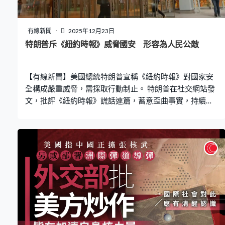
有線新聞
2025年12月23日
特朗普斥《紐約時報》威脅國安 形容為人民公敵
【有線新聞】美國總統特朗普宣稱《紐約時報》對國家安
全構成嚴重威脅，需採取行動制止。 特朗普在社交網站發
文，批評《紐約時報》謊話連篇，蓄意歪曲事實，持續發
布假新聞及評論，對美國國家安全構成嚴重威脅，更形容
《紐時》作出極端左翼和瘋狂行為，是真正的人民公敵。
俄羅斯總統普京特使德米特里耶夫亦發文和應有關言論。
特朗普早前控告《紐時》誹謗，索償150億美元，《紐
時》行政總裁則指訴訟缺乏法律依據，強調不會被嚇倒。