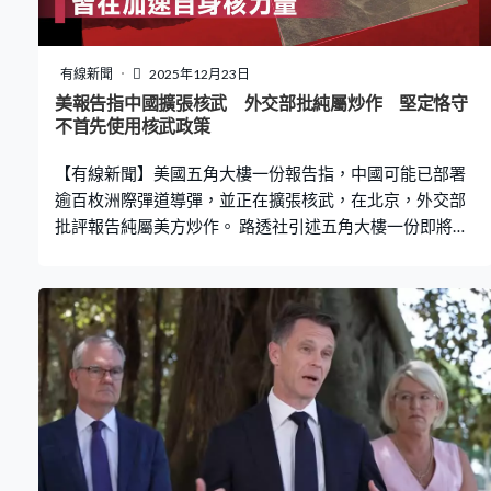
有線新聞
2025年12月23日
美報告指中國擴張核武 外交部批純屬炒作 堅定恪守
不首先使用核武政策
【有線新聞】美國五角大樓一份報告指，中國可能已部署
逾百枚洲際彈道導彈，並正在擴張核武，在北京，外交部
批評報告純屬美方炒作。 路透社引述五角大樓一份即將提
交國會報告的草稿，指中國在接近外蒙古邊境三個新建的
地下發射場，部署百多枚以固體燃料推進的東風-31型洲際
彈道導彈，但未有說明導彈的潛在攻擊目標。報告又指
2024年，中國核彈頭數量維持在600多個，與之前數年相
比，雖然生產速度有所放緩，但仍在擴張核武儲備，預計
到2030年將擁有逾千核彈頭。報告稱雖然美國總統特朗普
上月提出美中俄無核化計劃，但其實北京對無核化以至控
制軍備數量的討論根本毫無興趣。 報告又提到，中國預期
在2027年底將能夠攻打台灣並取勝，指北京正在完善以武
力收復台灣的軍事選項，包括攻擊距離中國1,500至2,000