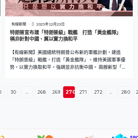
有線新聞
2025年12月23日
特朗普宣布建「特朗普級」戰艦 打造「黃金艦隊」
稱非針對中國、冀以實力換和平
【有線新聞】美國總統特朗普公布新的軍艦計劃，建造
「特朗普級」戰艦，打造「黃金艦隊」，維持美國軍事優
勢，以實力換取和平，強調並非抗衡中國。 兩艘新型「特
朗普級」戰艦將在本土建造，之後再建造八艘，最終目標
是20至25艘，取代過時的艦艇打造「黃金艦隊」。特朗
普：「這（兩艘艦）是世上最好的，速度最快，亦是最
270
0
30
...
268
269
271
272
...
280
大，威力比所有戰艦強大100倍，我們稱為『黃金艦
隊』，為美國海軍而建造，我們對艦艇有迫切需求。」 特
朗普指他有參與設計，新戰艦排水量達3萬至4萬噸，配備
核彈頭的巡航導彈、高超音速導彈、電磁軌道炮及先進雷
射技術等，由人工智能控制。新戰艦250多米長，可容納
650至850人，攻擊範圍是上一代艦艇的80倍，是最致命