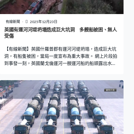
有線新聞
2025年12月23日
英國有運河河堤坍塌造成巨大坑洞 多艘船被困、無人
受傷
【有線新聞】英國什羅普郡有運河河堤坍塌，造成巨大坑
洞，有船隻被困，當局一度宣布為重大事故。 網上片段拍
到事發一刻，英國蘭戈倫運河一艘運河船的船頭露出水
面，然後傾側沉沒。有船隻被強勁水流拉扯，跌落坑洞。
有運河船的船員指當時正在睡覺，被湍急的水流聲和纜索
拉扯聲吵醒，並感到船身傾斜，船艙的物品散落一地，於
是下船通知其他人撤離。 河水由坍塌的河堤流向附近的田
地，運河水位大幅下降，令河道變得乾涸，導致多艘船隻
擱淺，被困於坑洞和邊緣。事發於周一凌晨，位於惠特徹
奇的一段蘭戈倫運河有一處河堤坍塌，造成一個面積約
250平方米的巨大坑洞。 當局派出約50名消防員到場，事
件未有造成傷亡，10多名受影響民眾要到社區中心暫住。