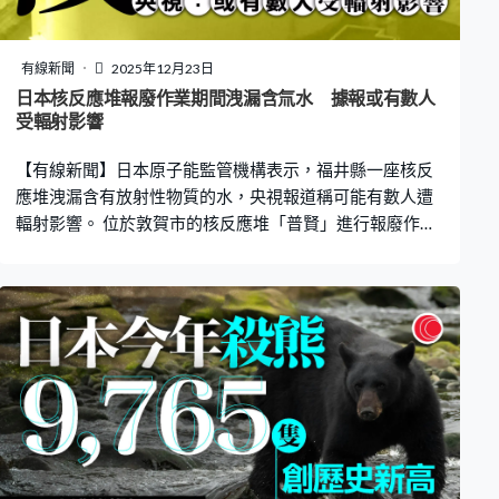
有線新聞
2025年12月23日
日本核反應堆報廢作業期間洩漏含氚水 據報或有數人
受輻射影響
【有線新聞】日本原子能監管機構表示，福井縣一座核反
應堆洩漏含有放射性物質的水，央視報道稱可能有數人遭
輻射影響。 位於敦賀市的核反應堆「普賢」進行報廢作業
期間，洩漏含有放射性物質氚的20毫升水，放射性物質的
濃度屬較高水平，物質並未洩漏到管理區域外，周邊的輻
射監測數值亦無異常。