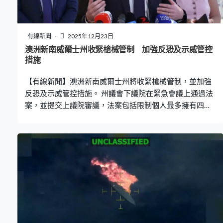
海里的地區，將嚴重威脅美軍在亞太地區的部署。在北
京，外交部批評有關報告屬美國一貫炒作，國際社會對此
應有清醒認識。外交部發言人林劍：「美方的類似炒作是
有線新聞
2025年12月23日
其一貫技倆，旨在為自身加速核力量現代化，破壞全球戰
澳洲新南威爾士州收緊槍械管制 加強反恐及示威管控
略穩定的行徑尋找藉口。中國堅定恪守不首先使用核武器
措施
政策，堅持自衛防禦核核略，始終將核力量維持在國家安
【有線新聞】澳洲新南威爾士州將收緊槍械管制，並加強
全需要的最低水平。」林
反恐及示威管控措施。 州議會下議院在緊急會議上通過法
案，並提交上議院審議，法案包括限制個人最多擁有四支
槍械、農民等豁免人士則可擁有十支，同時禁止展示恐怖
主義標誌，並賦予當局權力，禁止示威活動最長3個月。州
長柯民思指法案旨在緩和緊張局勢，保障居民安全。多個
團體則批評法案繞過正當程序強行立法，損害示威自由，
將會提出訴訟。