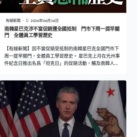
老的東正教堂之一，也是基輔的歷史文化象徵。1990年被
聯合國教科文組織列入世界文化遺產名錄。多國都譴責襲
擊修道院，法國形容它的地位等同法國的聖母院。 澤連斯
有線新聞
2026年06月16日
基之後前往出席七國集團峰會，將跟七國領袖討論結束戰
南韓星巴克涉不當促銷遭全國抵制 門市下周一提早關
事，與此同時，歐盟正式啟動烏克蘭入歐首階段談判。
門 全體員工學習歷史
【有線新聞】因不當促銷受抵制的南韓星巴克全國門市下
周一提早關門，全體員工學習歷史。 星巴克上月在光州事
件紀念日推出名爲「坦克日」的促銷活動，觸及南韓人的
慘痛回憶，受到全國抵制。總統李在明譴責，母公司南韓
新世界集團會長鄭溶鎮向公眾鞠躬道歉。集團宣布全國門
市於下周一下午三點提早結束營業，所有員工會透過觀看
影片接受歷史教育培訓，提高歷史認知和社會敏感度。鄭
溶鎮及其他高層亦需於這兩周內參加培訓。