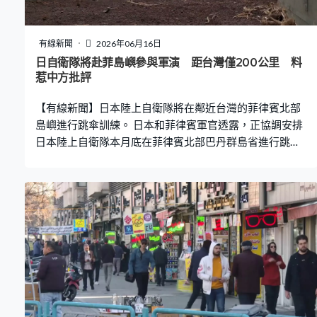
有線新聞
2026年06月16日
日自衛隊將赴菲島嶼參與軍演 距台灣僅200公里 料
惹中方批評
【有線新聞】日本陸上自衛隊將在鄰近台灣的菲律賓北部
島嶼進行跳傘訓練。 日本和菲律賓軍官透露，正協調安排
日本陸上自衛隊本月底在菲律賓北部巴丹群島省進行跳傘
訓練。共同社報道，訓練是由美菲主導的多國年度聯合軍
演的一部分，日本自衛隊過去九年都有參與軍演，但只限
人道救援任務，今次自衛隊隊員將搭乘菲律賓軍方C-130
運輸機或黑鷹直升機，在距離台灣約200公里的巴丹島跳
傘著陸。報道指這次是日菲簽署擴大防衛合作協議後首次
參與作戰訓練，預料會惹來中國批評。