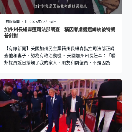
有線新聞
2026年06月16日
加州州長紐森遭司法部調查 稱因考慮競選總統被特朗
普針對
【有線新聞】美國加州民主黨籍州長紐森指控司法部正調
查他和妻子，認為有政治動機。 美國加州州長紐森：「聯
邦探員近日接觸了我的家人、朋友和前僱員，不是因為他
們發現有人犯罪，而是因為他們想找一個罪名。特朗普針
對我不僅因為我辛辣的帖文，他針對我是因為我考慮競選
總統，是因為他恨我一次又一次揭穿他的謊言。」 《衛
報》報道，加州聯邦檢察部門約一年前開始調查紐森的身
邊人，包括其妻的稅務問題、一名涉嫌欺騙的前幕僚長，
調查對象可能還包括現任幕僚，司法部和聯邦調查局未有
回應指控。