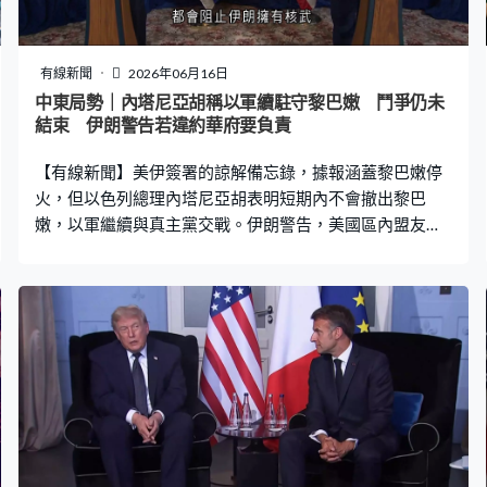
有線新聞
2026年06月16日
中東局勢｜內塔尼亞胡稱以軍續駐守黎巴嫩 鬥爭仍未
結束 伊朗警告若違約華府要負責
【有線新聞】美伊簽署的諒解備忘錄，據報涵蓋黎巴嫩停
火，但以色列總理內塔尼亞胡表明短期內不會撤出黎巴
嫩，以軍繼續與真主黨交戰。伊朗警告，美國區內盟友一
旦違反協議，華府亦要負責。 以軍持續空襲黎巴嫩南部，
聲稱對真主黨發動四次精準攻擊。真主黨則宣稱以無人機
等攻擊以軍在南黎的坦克和軍車。以色列總理內塔尼亞胡
在美伊宣布達成諒解備忘錄後大半日首次作出回應，稱未
了解具體內容，強調自己和美國總統特朗普並非經常意見
一致，以色列有本土安全顧慮，形容關係再好的家庭也會
有分歧；又揚言自己一日是以色列總理，都會阻止伊朗擁
有核武，強調這場鬥爭尚未結束，只要有必要保家衛國，
以軍就會繼續駐守在南黎、加沙和敘利亞。 華府官員指，
美伊協議沒要求以軍撤出黎巴嫩，若真主黨攻擊以色列或