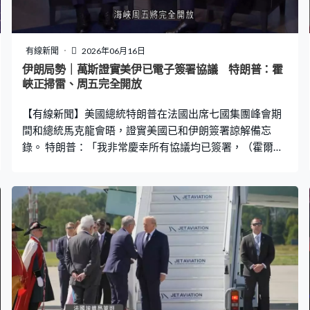
以軍佔領區，以色列有權自衛。但伊朗外交部警告，美國
區內盟友一旦違反協議規定，華府亦要負責，強調黎巴嫩
停火和協議密不可分。 以色列不同政治光譜都強烈不滿美
有線新聞
2026年06月16日
伊達成協議，將矛頭指向內塔尼亞胡。英國廣播公司形容
伊朗局勢｜萬斯證實美伊已電子簽署協議 特朗普：霍
是他的政治惡夢，顯示他對華府的影響力大減，特朗普不
峽正掃雷、周五完全開放
滿他下令開火阻礙美伊談判。反對派認為內塔尼亞胡眼前
【有線新聞】美國總統特朗普在法國出席七國集團峰會期
的選擇要麼直接跟盟友抗衡，要麼聽話的犧牲國家利
間和總統馬克龍會晤，證實美國已和伊朗簽署諒解備忘
錄。 特朗普：「我非常慶幸所有協議均已簽署，（霍爾木
茲）海峽已局部開放，正如你們所知，他們正在掃雷，已
發現一些水雷，但現在基本上船隻已開始出海，海峽周五
將完全開放。」 特朗普指協議內容可能在周五簽署儀式舉
行後公布。副總統萬斯則證實美伊周日已以電子形式簽署
協議。華府官員指美國代表是萬斯，伊朗代表則是議會議
長卡利巴夫。 協議據報涵蓋黎巴嫩停火，但以色列繼續與
真主黨交戰。總理內塔尼亞胡指以軍將不會從黎巴嫩南部
等地撤退。