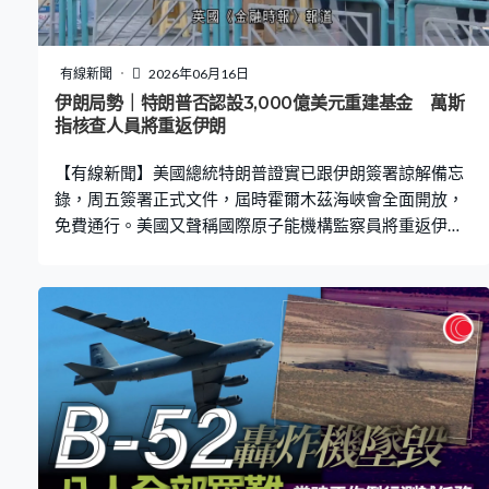
有線新聞
2026年06月16日
伊朗局勢｜特朗普否認設3,000億美元重建基金 萬斯
指核查人員將重返伊朗
【有線新聞】美國總統特朗普證實已跟伊朗簽署諒解備忘
錄，周五簽署正式文件，屆時霍爾木茲海峽會全面開放，
免費通行。美國又聲稱國際原子能機構監察員將重返伊
朗。 美國總統特朗普在法國出席七國集團峰會期間與總統
馬克龍會面，證實美國和伊朗已簽署諒解備忘錄，形容是
非常重要的文件。特朗普：「我很慶幸所有協議均已簽
署，（霍爾木茲）海峽已局部開放，正搜尋已知水雷，但
基本上船隻現已開始出海，海峽周五將完全開放。」 特朗
普稱可能在周五雙方正式簽署後公布協議內容，副總統萬
斯會到瑞士日內瓦出席簽字儀式，但不肯定自己會否現
身。華府官員指，特朗普和萬斯以電子形式代表美國簽
署，而伊朗代表是議會議長卡利巴夫，最高領袖穆傑塔巴
沒有參與。 萬斯向傳媒透露備忘錄是約一頁半的框架文