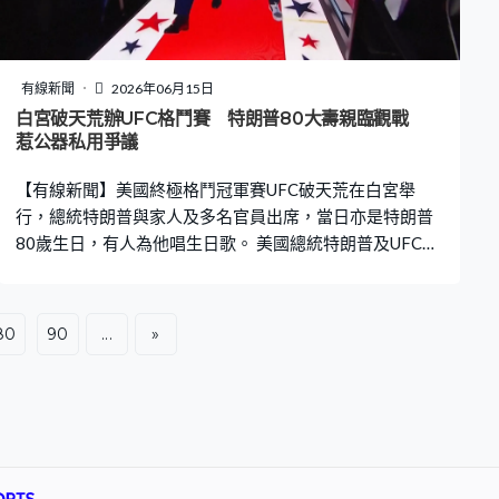
有線新聞
2026年06月15日
白宮破天荒辦UFC格鬥賽 特朗普80大壽親臨觀戰
惹公器私用爭議
【有線新聞】美國終極格鬥冠軍賽UFC破天荒在白宮舉
行，總統特朗普與家人及多名官員出席，當日亦是特朗普
80歲生日，有人為他唱生日歌。 美國總統特朗普及UFC總
裁白大拿在白宮的陽台上現身，為終極格鬥冠軍賽揭幕。
現場奏起國歌，12架戰機飛越白宮上空，空軍飛行表演隊
「雷鳥」及海軍的「藍天使」參與其中。特朗普與白大拿
80
90
...
»
一起前往在南草坪搭建、約28米高的格鬥場「巨爪」。除
了副總統萬斯、國務卿魯比奧、戰爭部長海格塞斯等內閣
成員外，特朗普家族大部分成員亦出席。 這次是白宮史上
首次舉辦職業體育賽事，除了慶祝美國獨立250周年，當
日亦正值特朗普80歲生日。群眾在場為他唱生日歌，逾
4,000名賓客觀賽，包括對武術有興趣的Meta行政總裁朱