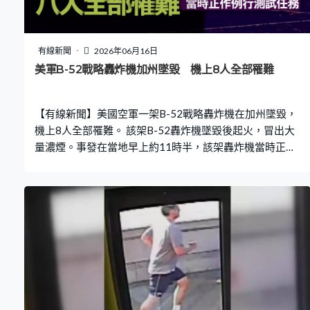
件，要求德黑蘭停止支援恐怖組織，又指核查人員將重返
伊朗，國際原子能機構和美國將協助銷毀高濃縮鈾庫存，
協議細節待技術談判階段再敲定。 對於協議具體內容，雙
有線新聞
2026年06月16日
方仍各說各話，特朗普說霍爾木茲海峽開放後永久免費通
美軍B-52戰略轟炸機加州墜毀 機上8人全部罹難
行。但伊朗傳媒報道，海峽僅在60天談判期間豁免通行
費，之後會再收費。 斡旋的巴基斯坦聲稱雙方同意永久停
【有線新聞】美國空軍一架B-52戰略轟炸機在加州墜毀，
止所有戰線的軍事行動，包括黎巴嫩，但有華府官員指協
機上8人全部罹難。 該架B-52轟炸機墜毀後起火，冒出大
量濃煙。事發在當地早上約11時半，該架轟炸機當時正進
行例行測試任務。剛從加州愛德華茲空軍基地起飛不久，
隨即失事，美軍指機上載有8人。翻查閉路電視片段後，判
斷無人生還，其中兩人是波音公司僱員。已成立委員會調
查事件起因，整個過程可能需時六個月。