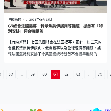
有線新聞
2026年06月15日
G7峰會法國揭幕 料聚焦美伊談判等議題 據悉有「特
別安排」迎合特朗普
【有線新聞】 七國集團峰會在法國揭幕，預計一連三天的
會議將聚焦美伊談判、俄烏戰事以及全球經濟等議題，據
報法國還特別安排了令美國總統特朗普不會提早離開的議
程。 東道主法國總統馬克龍以及其他七國集團成員國等與
會領袖陸續抵達法國東部、鄰近瑞士的冷泉渡假勝地埃維
昂萊班的會場，包括巴西總統盧拉及英國首相施紀賢等。
61
0
30
...
59
60
62
63
...
70
馬克龍在會前探訪執法和工作人員，又接受傳媒專訪，回
應近日各項受關注的議題。被問到有否不滿美國總統特朗
普去年提早離開在加拿大舉行的G7峰會，馬克龍指自己是
務實的人，不滿只會帶來問題。 法國在年初已因應特朗普
出席白宮周日舉行的格鬥賽，把3天會期順延一天，日前再
有報道指峰會議程亦有調整，以免特朗普再「提早走