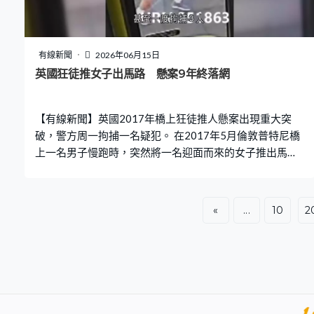
有線新聞
2026年06月15日
英國狂徒推女子出馬路 懸案9年終落網
【有線新聞】英國2017年橋上狂徒推人懸案出現重大突
破，警方周一拘捕一名疑犯。 在2017年5月倫敦普特尼橋
上一名男子慢跑時，突然將一名迎面而來的女子推出馬
路，導致她近乎被一架雙層巴士撞倒，並且受輕傷。雖然
警方事後盤問50名男子，甚至一度拘捕3人，但未能鎖定
疑犯身份，並在2018年結束調查。 這宗推人狂徒懸案，後
«
...
10
2
來更改編成話劇《從前在橋上》。不過當局取得新線索
後，周一拘捕一名44歲男子涉及企圖惡意傷害他人，據報
他曾在英國陸軍服役，現時是富裕的銀行家，有人形容他
對客戶和同事友善。