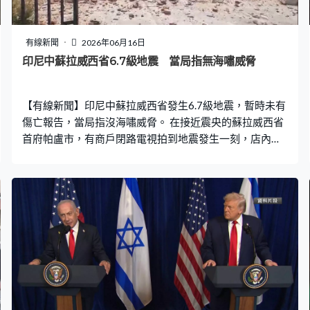
有線新聞
2026年06月16日
印尼中蘇拉威西省6.7級地震 當局指無海嘯威脅
【有線新聞】印尼中蘇拉威西省發生6.7級地震，暫時未有
傷亡報告，當局指沒海嘯威脅。 在接近震央的蘇拉威西省
首府帕盧市，有商戶閉路電視拍到地震發生一刻，店內劇
烈搖晃，亦有學校體育館天花板塌下，師生慌忙逃離現
場，當地有不少建築物屋頂倒塌。地震當地早上11時許發
生，強度達6.7級，震央位於帕盧市東南約42公里，震源深
度約10公里，屬極淺層地震，之後發生多次餘震，最強一
次5.2級。當地2018年曾發生強烈地震並觸發海嘯，造成
逾4,000人死亡。