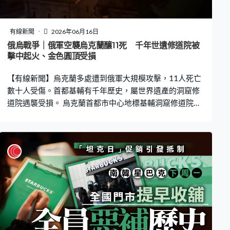
有線新聞
2026年06月16日
俄烏戰爭｜俄軍空襲烏克蘭釀11死 千年世遺修道院被
擊中起火、金色圓頂受損
【有線新聞】烏克蘭多處遭到俄軍大規模攻擊，11人死亡
數十人受傷。首都基輔有千年歷史，屬世界遺產的洞窟修
道院遇襲受損。 烏克蘭首都市中心地標基輔洞窟修道院的
聖母安息大教堂被擊中，屋頂燃起熊熊大火，大教堂金色
圓頂和塔樓外牆，部分地方受損。修道院內多處亦著火，
嚴重燒毀，估計起火面積合共有1千平方米。路邊滿布瓦
礫，大教堂內外均受損。修道院工作人員事後清理積水，
內存的宗教文物和聖物已被移走，正評估建築壁畫的受損
情況。 俄軍周一凌晨向烏克蘭多地的國防和工業設施空
襲，烏軍利用防空系統擊落多枚導彈和無人機。烏克蘭總
統澤連斯基到場視察受損情況，譴責俄羅斯破壞歷史文
化。烏克蘭東正教會首席主教批評俄軍犯下反歷史、反基
督教、反人類罪行。 基輔洞窟修道院建於1051年，是最古