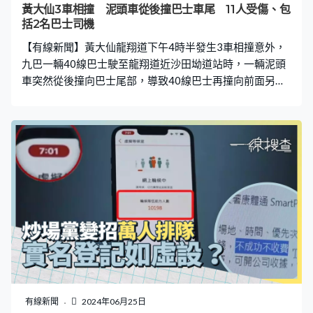
呀。」亦有網民認為該手榴彈是訓練彈，「是以前步兵投
黃大仙3車相撞 泥頭車從後撞巴士車尾 11人受傷、包
擲、武裝越野時配重用的，裡面沒有炸藥更沒有引信」、
括2名巴士司機
「訓練彈，小時候上體育課就用這玩意兒，40年前的事
【有線新聞】黃大仙龍翔道下午4時半發生3車相撞意外，
了」。
九巴一輛40線巴士駛至龍翔道近沙田坳道站時，一輛泥頭
車突然從後撞向巴士尾部，導致40線巴士再撞向前面另一
輛九巴62X線巴士尾部，9名乘客及2名巴士車長受傷。 意
外後多名救援人員趕到替傷者分流，有乘客頭部受傷清
醒，有男乘客傷勢較嚴重要由救護車送院。至於巴士車頭
撞毀，擋風玻璃碎裂，並漏出懷疑機油。 下午4時許，泥
頭車沿龍翔道東行，駛近黃大仙中心對開懷疑失控，撞到
一輛九巴後再推前撞到另一輛九巴，8男3女受傷，包括2
名巴士車長。受意外影響，現場部份行車線需要封閉，意
外原因有待調查。
有線新聞
2024年06月25日