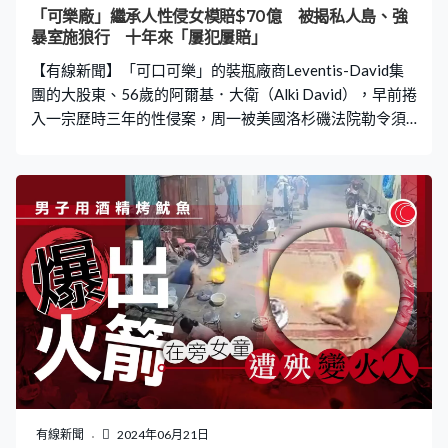
以將糖果送給小朋友。未料對方不肯罷休，緊抓店員衣領
「可樂廠」繼承人性侵女模賠$70億 被揭私人島、強
怒罵其說謊，繼續在店內大肆謾罵。由於鬧劇嚴重影響店
暴室施狼行 十年來「屢犯屢賠」
內生意，老闆被逼無奈只好當場下跪道歉，請求他們離
【有線新聞】「可口可樂」的裝瓶廠商Leventis-David集
開。 糖果只值一毛錢 網民：無妄之災 該老闆
團的大股東、56歲的阿爾基．大衛（Alki David），早前捲
入一宗歷時三年的性侵案，周一被美國洛杉磯法院勒令須
向女受害者支付9億美元（約70.2億港元）的賠償金，創下
性侵案史上最高賠償紀錄。 事主入職即獲同事「警告」
私人島出差遭強吻 綜合外媒報道，大衛過去曾多次捲入職
場性騷擾指控，今次案件發生於2016年2月至2019年4月
期間，他被指性騷擾和性侵公司旗下一位女模。受害者
Jane Doe曾在 Hologram USA 為大衛工作，在她加入公司
不久，就有一名女同事曾警告她工作環境「極其惡意」，
其後大衛試圖在私人島嶼出差時強吻她，Doe拒絕後就被
解僱。 時至2018年，大衛再度聘請Jane Doe擔任旗下另一
家公司的品牌大使，並「故技重施」假借試產品為名，在
飯店房間內強迫Doe觸摸他的陰莖。翌年，大衛在一個小
房間內，當著其寵物犬前「霸王硬上弓」性侵Doe。 前員
工揭有「強暴室」 被告稱無辜：從來沒碰她們 Doe代表
有線新聞
2024年06月21日