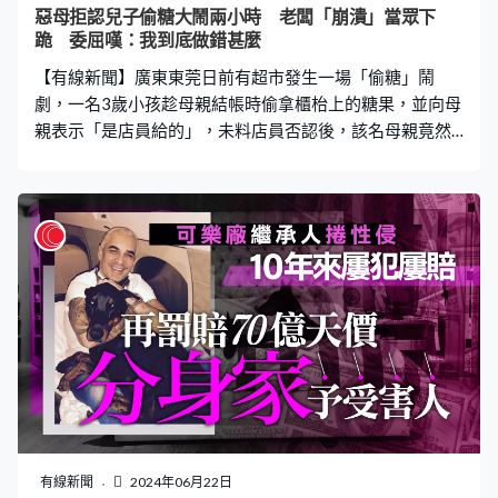
取代原有的康體通。新的程式加入了實名登記，以及用抽
惡母拒認兒子偷糖大鬧兩小時 老闆「崩潰」當眾下
籤方式分配部分康體設施。不過就算用了實名登記，都不
跪 委屈嘆：我到底做錯甚麼
能杜絕以「炒場」來賺錢的人。 康文署SmartPLAY可以預
【有線新聞】廣東東莞日前有超市發生一場「偷糖」鬧
訂未
劇，一名3歲小孩趁母親結帳時偷拿櫃枱上的糖果，並向母
親表示「是店員給的」，未料店員否認後，該名母親竟然
情緒大失控，在店內大鬧將近2小時，最後老闆當場下跪道
歉，希望能趕緊結束這場鬧劇。事發老闆公開短片，證明
小孩講大話，引起網民熱議。 店員強調「沒有給」 惡母
罵：甚麼意思 內地傳媒報道，事發於本月18日晚間9點
多。涉事母親帶同3歲兒子到超市採購，在排隊結帳之際，
男童趁店員不注意伸手拿了櫃檯上的糖果，並向母親表示
「是店員給的」。輪到他們結帳時，店員發現男孩手上糖
果，表示該商品尚未掃碼計價。男童母親立即反駁「孩子
說糖果是你給的」，但店員強調自己「沒有給」對方聲言
「我也沒有要啊！」後情緒失控，即使店員不斷強調「我
沒有給」，該名母親卻不斷怒罵：「我兒子說是你給他
的，那你現在是甚麼意思！」。 老闆聞訊後過來解圍，直
言糖果只值一毛錢（人民幣），直言沒必要為此爭執，可
有線新聞
2024年06月22日