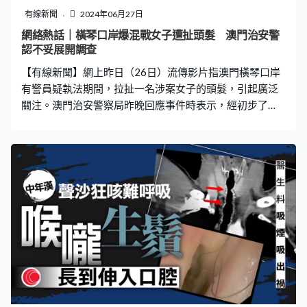
中心，並非身體檢查。為了不想被誤中副車，醫療中心主
有線新聞
2024年06月27日
動做了很多工作去澄清，又試過報警及諮詢法律意見，可
網絡熱話｜橫琴口岸爆混戰女子遭扯頭髮 澳門治安警
惜成效不大。「他們正損害我們整個醫療行業，坦白說，
認不妥展開調查
我不覺得一個正當的醫療公司是需要做Cold Call……忙到出
【有線新聞】網上昨日（26日）流傳影片指澳門橫琴口岸
煙，根本
有警員疑執法期間，拉扯一名涉案女子的頭髮，引起廣泛
關注。澳門治安警察局昨晚回應事件時表示，經初步了
解，涉事警員的處理方式存有不妥之處，將就事件展開調
查，如發現任何違規行為，將依法作出處理。 根據網上流
傳的其中一段影片可見，橫琴口岸澳門口岸區的士站有兩
名女子發生爭執，其中短髮婦追打白衣女至馬路，白衣女
隨即反擊。一名男子上前用身體分隔開二人，企圖阻止衝
突。此時後面一名黑衣女子加入戰團，她將手袋砸向三人
位置，怎料擊中勸架的男子，黑衣女隨後扑向短髮女。 只
見短髮女一手扯著白衣女的馬尾辮，另一手拉扯黑衣女頭
髮，期間失平衡，短髮女與黑衣女齊齊倒地。短髮女趁機
腳踢黑衣女，反被對方壓住在地，白衣女見狀亦掙脫男子
的控制，跑上前狠踢短髮女頭部，但再被拉走。此時，一
名身穿制服的治安警員趕到現場，並喝令現場人士停手。