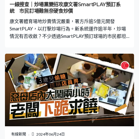
一線搜查｜炒場黨變招攻康文署SmartPLAY預訂系
統 市民訂場難無奈硬食炒價
康文署體育場地炒賣情況嚴重，署方斥逾5億元開發
SmartPLAY，以打擊炒場行為。新系統運作逾半年，炒場
情況有否收斂？不少透過SmartPLAY預訂球場的市民都坦
言「難過中六合彩」，因炒場黨已變招應對新系統，炒場
問題仍然嚴重。 「我早上7時01分進入系統後便排隊，排
一萬零幾百，直到06分就順利登入，登入後發現下午四時
後的場次都售罄。其實真的有很多人想做運動，但迫於無
奈要光顧這些炒賣場地的人。」投訴人黃先生曾試過打
1823熱線投訴，但得到的就是類似「幫緊你幫緊你」的回
覆。他認為，政府應加強管制這些非法炒賣行為，否則對
其他市民不公平。 另一位網球教練亦透露，難以預訂維園
網球場，只好付費給炒場黨，「維多利亞公園網球場，下
午每小時常規收費是34元，如果我們未能預訂場地，就需
要每小時支付150元（給炒場黨），當中包括34元的場地
費用，與康文署的收費相差一百多元。」 為了打擊「炒
場」，康文署去年推出全新的預訂場地程式SmartPLAY，
有線新聞
2024年06月24日