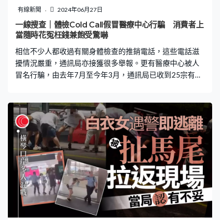
有線新聞
2024年06月27日
一線搜查｜體檢Cold Call假冒醫療中心行騙 消費者上
當隨時花冤枉錢兼飽受驚嚇
相信不少人都收過有關身體檢查的推銷電話，這些電話滋
擾情況嚴重，通訊局亦接獲很多舉報。更有醫療中心被人
冒名行騙，由去年7月至今年3月，通訊局已收到25宗有關
的舉報，該中心負責人指出，這類推銷電話猖獗，影響行
業的健康發展。 這些推銷電話聲稱可以用500元的超平價
錢做身體檢查，市民一旦上當付款後，就會被安排到另一
間中心做體檢，埋單計數時往往要多花一大筆錢。被騙徒
冒認的香港專科日間醫療中心，其總經理吳雅詩指出，推
銷電話的體檢往往會做一些非必要的檢查，消費者花冤枉
錢之餘亦被嚇一跳。「可能你剛抽完血，你的驗血報告仍
未出，他（騙徒）就會說『我見你個腎好像有事喎』、
『你做一次超聲波啦』接著，又說『你個肝可能有事
喎』、『你又加一個什麼什麼檢查吧』，當你加了又加之
後，那當然不是500元就可離開啦。」 吳雅詩表示，他們
的醫療中心主要業務是做手術和內窺鏡，是一間日間手術