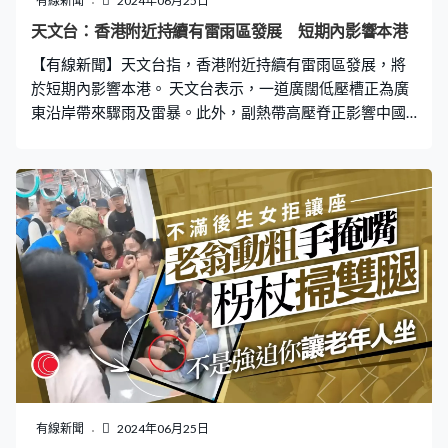
有線新聞
2024年06月25日
消失，就會造成影響阻塞。」 施永泰建議警方安裝自動抄
天文台：香港附近持續有雷雨區發展 短期內影響本港
牌機械人，對於長期停泊的車輛直接採取執法行動，發出
【有線新聞】天文台指，香港附近持續有雷雨區發展，將
告票。他又認為，加強罰則只是其中一個考慮方向，應該
於短期內影響本港。 天文台表示，一道廣闊低壓槽正為廣
要雙管齊下，教育駕駛人士正確的駕駛態度，長
東沿岸帶來驟雨及雷暴。此外，副熱帶高壓脊正影響中國
東南部；本港地區今晚及明日天氣預測，大致多雲，有幾
陣驟雨，最低氣溫約27度。初時驟雨較多及有幾陣雷暴。
日間部分時間有陽光及酷熱，市區最高氣溫約34度，新界
再高一兩度。吹和緩東至東南風。
有線新聞
2024年06月25日