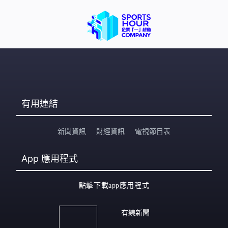
身，身上衣服開始燃燒，女子隨即牽起小孩跑到路邊求
助，女店員則拿水盆裝水，附近民眾也上前協助滅火，所
幸女子及幼童沒生命危險。
有用連結
新聞資訊
財經資訊
電視節目表
App
應用程式
點擊下載app應用程式
有線新聞