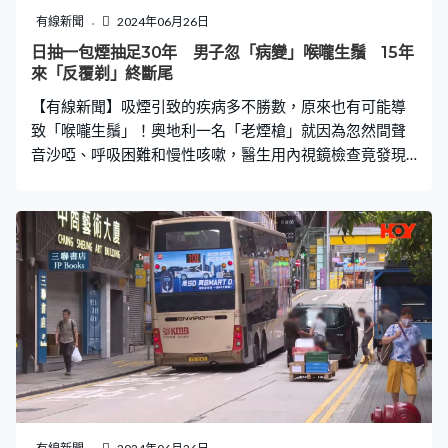
而另一段影片則見到，該名白衣女企圖逃離現場，警員上
有線新聞
2024年06月26日
前追截，一手扯著其馬尾辮，並扯著返回事發現場，期間
日抽一包煙抽足30年 男子忽「病變」喉嚨生鬚 15年
多次大聲怒斥「過嚟！咩事呀你」、「咁你走咩呀」、
來「反覆剃」終斷尾
「攞證件出嚟」。 影片隨即引起網民關注及討論。澳門治
【有線新聞】吸煙引致的疾病多不勝數，原來也有可能導
安警察局昨晚回應指，經了解，事發在26日中午
致「喉嚨生鬚」！奧地利一名「老煙槍」就因為忽然間聲
音沙啞、呼吸困難和慢性咳嗽，醫生用內視鏡檢查竟發現
男子喉嚨內長出多條髮鬚。雖然醫療團隊為事主去除髮
鬚，但後續15年來事主都要定期到醫院「剃鬚」，直至決
心戒煙才終於斷尾。 氣管曾開刀插管 發炎或致幹細胞變
毛囊 據外國傳媒報道，這名男子從1990年20歲時就開始
抽菸，菸齡長達30年，此前就曾試過「咳出一根頭髮」。
至2007年時他因為聲音沙啞、呼吸困難和長期咳嗽去看醫
生，醫生檢查竟發現他之前接受過手術的喉嚨區域長出了
幾根髮鬚，診斷他患有「氣管內毛髮生長」，這種情況極
為罕見，醫學文獻中只記錄了極少數病例。 醫生指出，男
子在10歲時差點溺水，導致他的氣管（聲帶下方的氣管部
分）被切開，以便放置一根空氣管，以便他能夠呼吸；後
來用耳朵的軟骨和皮膚封閉了開口，並在移植到喉嚨的部