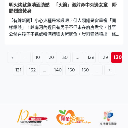
律師稱：「被告行為是如此卑劣，他強暴我的當事人時，
明火烤魷魚噴酒助燃 「火箭」激射命中旁邊女童 瞬
仍面臨另一宗案的審判」。當時，大衛被另一位女製作助
間烈焰焚身
理指控，
【有線新聞】小心火種是常識吧，但人類總是會重複「同
樣錯誤」！越南河內近日有男子不但未在廚房煮食，甚至
公然在孩子不遠處噴酒精猛火烤魷魚，豈料猛然噴出一條
火舌，連累兩米外女童「秒變火人」。 男子門前烤魷魚
無辜女童遭烈焰焚身 從網上影片中可見，一男子在家門口
前擺好火盆，準備用酒精烤魷魚。正當他打算用酒精加大
130
«
...
10
20
30
...
128
129
火力時，豈料噴出酒精意外變成「火箭」，筆直地射向坐
在旁邊約2米外的女童。女童當場被烈焰焚身，周遭大人立
131
132
...
140
150
160
...
»
刻衝上去幫忙滅火，其中一人把女童抱起，試圖用手拍熄
女童衣服上的火焰，並隨即將女童送院治療。 有醫生表
示，當地經常發生「用酒精烤魷魚」造成的燙傷案例，建
議民眾應該停止用酒精烤魷魚，並改用木炭爐或石油氣爐
等更安全方式。 廣東亦有同類事件 婦女小孩旁觀慘成火
人 內地廣東省於21年亦曾發生類似事件。當時一名女店員
蹲在店門口，以酒精燈烤魷魚，但添加酒精一刻發生燃
爆，瞬間竄起火苗，在旁圍觀的婦女及小孩頓成火球撲