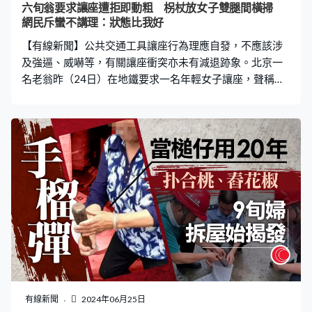
六旬翁要求讓座遭拒即動粗 柺杖放女子雙腿間橫掃
網民斥蠻不講理：狀態比我好
【有線新聞】公共交通工具讓座行為理應自發，不應該涉
及強逼、威嚇等，有關讓座衝突亦未有減退跡象。北京一
名老翁昨（24日）在地鐵要求一名年輕女子讓座，聲稱
「我不是強迫你讓老年人坐」，女子拒絕後引起老翁不
滿，他向女子動粗，用手掩對方的嘴、又用柺杖放在女子
雙腿間橫掃，最終被行政拘留。 片段可見，涉事65歲姓葉
老翁向一名年輕女子要求讓座，當時已經有一名疑似鐵路
警察在旁協助，老翁指「我說你可不可以讓我座，怎麼
了，沒毛病吧。」他其後指著該名年輕女子，稱「我不是
強迫你讓老年人坐。」女子發聲反擊，兩人互相指罵，期
間老翁用手順勢移向女子的嘴，阻止她說話。女子警告老
翁別動手，並揚言「別人可以讓，你不讓。」老翁聞言情
緒失控，用柺杖放在女子雙腿間胡亂橫掃，再用手大力拍
女子的手臂，並挑釁女子「你報案呀，我們到派出所去，
你說我騷擾呀。」 老翁被行政拘留 網民斥蠻不講理 北京
市地鐵營運有限公司職員指，涉事老翁事發後已被警方帶
有線新聞
2024年06月25日