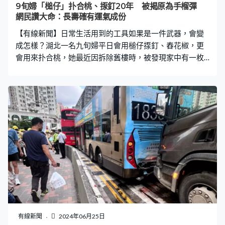
走，警方已介入調查。警方通報指，6月24日下午1時許，
9旬婦「槌仔」扑合桃、揼釘20年 被揭原為手榴彈
在地鐵10號線從知春里開往知春路站的列車上，65歲姓葉
網民讚大命：長壽確有運氣成份
違法行為人因座位問題與另一乘客發生糾紛，擾亂乘車秩
【有線新聞】日常生活用到的工具如果是一件武器，會變
序。目前，北京公交警方已依法對葉某某行
成怎樣？湖北一名九旬婦平日會用槌仔揼釘、舂花椒，更
會用來扑合桃，她最近因拆除舊樓時，被發現家中有一枚
手榴彈，就是原來每日都用的「槌仔」，警方隨即與專業
爆破人員收繳手榴彈。 該名姓秦九旬婦早在20多年前在農
地工作時，發現一個「廢鐵」，當時她不知道是手榴彈，
只知道是一個「廢鐵」，故把它檢回家，平日用作舂花
椒、揼釘以及扑合桃等。直至最近秦婆婆決定拆屋，當時
一時工人發現該杖手榴彈，隨即通知秦婆婆，她亦立即報
警處理。 仍有爆炸風險 網民稱婆婆大命 專家到場後，確
認手榴彈仍有爆炸風險，但最終及時處理，故未有人因此
受傷。警方提醒當地村民注意安全，一但發現疑似手榴彈
的爆炸物體，需第一時間報警，切勿擅自觸碰，「更不能
誤當錘子用了，不然炸了可就不得了」。 不少網民都認為
老婦十分幸運，「最危機的地方往往是最安全的」、「命
不是一般的硬」、「由此可見，長壽確實有運氣成份
有線新聞
2024年06月25日