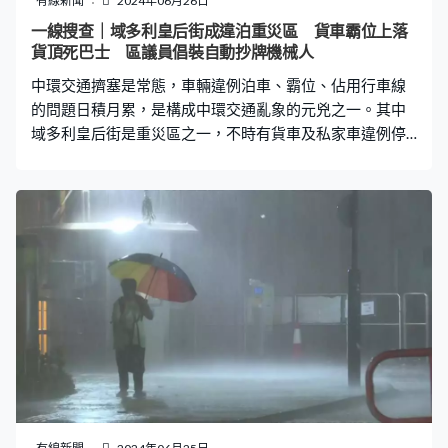
有線新聞
2024年06月26日
位周圍檢測到毛髮生長。專家認為吸煙導致喉嚨組織發
一線搜查｜域多利皇后街成違泊重災區 貨車霸位上落
炎，可能導致幹細胞變成毛囊，或者是一組毛髮生長的細
貨頂死巴士 區議員倡裝自動抄牌機械人
胞和結構。 一般生出六至九根 長至穿過聲帶伸入口 該男
中環交通擠塞是常態，車輛違例泊車、霸位、佔用行車線
子喉嚨內會長出有六到九根毛髮，而長達一般有兩英寸
的問題日積月累，是構成中環交通亂象的元兇之一。其中
（約5.08厘米）長的，其中一些
域多利皇后街是重災區之一，不時有貨車及私家車違例停
泊在巴士轉彎位，導致巴士無法駛入內街，造成擠塞。 中
西區區議員施永泰表示，巴士公司已經在德輔道中轉入域
多利皇后街的轉彎位置張貼告示，警告切勿停泊，惟仍有
不少人違例泊車。現時域多利皇后街只有兩條行車線，惟
不時有貨車與巴士平排停泊上落貨，導致後方車輛沒法通
過域多利皇后街，造成倒塞，影響德輔道中及干諾道中交
通，同時亦影響行人過路。 根據資料顯示，由德輔道中左
轉入域多利皇后街的巴士線至少有5條，平均每小時有34
輛巴士經過，可見這兩條街的交通非常繁忙。運輸署亦在
現場設置雙黃線，不准停車限制區，禁止車輛停車及上落
貨。 然而問題未有解決，除此之外，的士上落客區域，亦
有不少貨車停泊。施永泰說：「駕駛人士見到凹位就泊
車，如果短暫落貨可以接受，但如果長期停泊，連司機亦