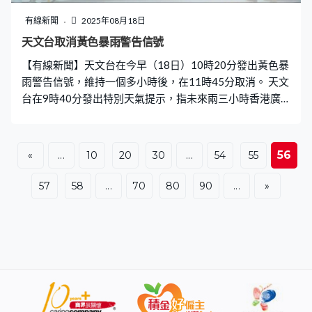
當時拔刀，拔不出來，所以就來了醫院」，個案由神經外
科處理，涉及頭顱上傷口，當晚就做了開顱手術，術後就
有線新聞
2025年08月18日
在神經外科住院治療，目前狀況良好。 醫生：小孩顱骨較
天文台取消黃色暴雨警告信號
軟 網民轟母迷信愚蠢 報道引述資深醫生表示，刀刃插進
【有線新聞】天文台在今早（18日）10時20分發出黃色暴
頭骨，只要及時救治還是可以保命的，「只要插的不深，
雨警告信號，維持一個多小時後，在11時45分取消。 天文
一般問題不大。應該是嵌在骨頭里頭，因
台在9時40分發出特別天氣提示，指未來兩三小時香港廣
泛地區可能受大雨影響。天文台表示，受中國東南部的高
壓脊與南海北部的熱帶低氣壓共同影響，華南沿岸及南海
北部風勢頗大，而強雷雨帶亦正影響該區。本港方面，今
56
«
...
10
20
30
...
54
55
早多處地區錄得超過60毫米雨量，而離島區及屯門的雨量
更超過100毫米。此外，一個低壓區正影響呂宋以東海
57
58
...
70
80
90
...
»
域。 天文台預料本港今日多雲，間中有驟雨及狂風雷暴，
雨勢有時頗大，最高氣溫約29度。吹清勁東至東南風，初
時離岸及高地吹強風。海有大浪及湧浪，稍後風勢逐漸緩
和。展望明日仍然有驟雨，隨後一兩日短暫時間有陽光，
驟雨減少。