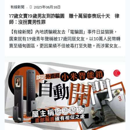
幕。 綠島以其豐富的海洋資源及潛水勝地聞名，每逢旅遊
有線新聞
2025年08月18日
旺季吸引大量遊客前來體驗。然而，島上地形複雜，道路
17歲女賣19歲男友到詐騙園 賺十萬留泰喪玩十天 律
狹窄且臨海，對不熟悉地形的遊客而言，騎乘電單車存在
師：沒拐賣男性罪
一定風險。 綠島安檢所所長陳俊溢表示：「如發現溺水或
【有線新聞】內地誘騙親友去「電騙園」事件日益猖獗，
其他緊急狀況，民眾可立即撥打海巡署服務專
廣東就有19歲青年聲稱被17歲同居女友，以10萬人民幣轉
賣至緬甸園區，更因業績不佳被毒打至失聰。而涉案女友
賣走男子後，卻在泰國旅遊享樂足足10天，回國後隨即被
公安拘捕。 暪家人與女友同遊泰國 落機即被收走手機護
照 據內媒報道，受害男子小黃今年19歲，去年在桌球室認
識了17歲少女小周並發展成同居情侶。小黃胞姊透露女方
一身名牌、白富美形象示，而在二人同居後，小周不斷向
她的弟弟表示家族在緬甸做生意，希望與小黃到緬甸工
作，「女的聲稱自己是福建人，父母在各地都有生意投
資。」 小黃在今年2月瞞著家人與女友同遊泰國曼谷，黃
女士指看弟弟發朋友圈才知道他去了泰國，又評價弟弟是
「典型戀愛腦」。「來到邊境就（發現）不對勁了，我弟
弟說來接他的人是有槍的，並且還沒收了他的護照和手
機。我弟弟求那個女生把手機給他玩，他才有機會發消息