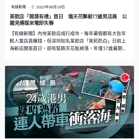
有線新聞
2025年08月19日
茶飲店「開業有禮」首日 塌天花撃殺17歲男店員 公
關見傳媒來電即失聯
【有線新聞】內地茶飲店成行成市，每年暑假都有大批年
輕人當店員賺錢，但深圳知名茶飲店「茉莉奶白」日前上
海新店開張首日，卻有裝飾天花板掉落，年僅17歲暑期工
男生頭部遭重擊，搶救後不治。 疑裝修結構問題 顧客目
擊全程 據內地傳媒報道，事發在8月15日晚8時15分許，
位於閔行區金悅樂方商場的奶茶店有裝飾天花板掉落，造
成1名店員受傷，經全力搶救，該名傷員不幸身亡。有周邊
商戶員工表示，當晚上班有聽到「轟隆一聲」，其他情況
不清楚。有商場職員指應該是門店裝修結構問題，導致吊
頂墜落，但內部還沒有具體說明，「這些是我個人打聽到
的」。 據社交媒體營銷資料顯示，門店於上月中旬試運
營，15日當天是涉事門店正式開業第一天，正進行「開業
有禮」活動，當時很多顧客都目擊事件。事後已閉店休
息，門店電話均提示關機。據死者家屬表示，他們來自江
蘇徐州沛縣，死者是一名17歲男生，是在店內打暑期工。