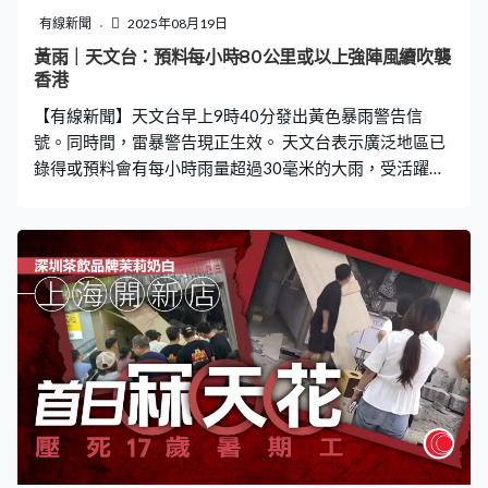
求她登入公司手機應用程式查看帳戶詳情。然而，許小姐
有線新聞
2025年08月19日
從未擁有該公司的帳戶。 「第一唔係我申請；第二，我都
黃雨｜天文台：預料每小時80公里或以上強陣風續吹襲
話名下無你賬戶，點搵返紀錄？」許小姐無奈表示，與職
香港
員的對話猶如陷入「鬼打牆」，對方稱會有相關同事與她
【有線新聞】天文台早上9時40分發出黃色暴雨警告信
跟進，並詢問「打返你4字頭電話
號。同時間，雷暴警告現正生效。 天文台表示廣泛地區已
錄得或預料會有每小時雨量超過30毫米的大雨，受活躍偏
南氣流影響，廣東沿岸仍有驟雨及狂風雷暴，提醒大雨可
能引致山洪暴發，低窪地帶可能會出現水浸，又預料高達
每小時80公里或以上的強陣風繼續吹襲香港。隨著高空反
氣旋稍為增強，本週中期華南沿岸天色較為明朗，接近週
末天氣酷熱。