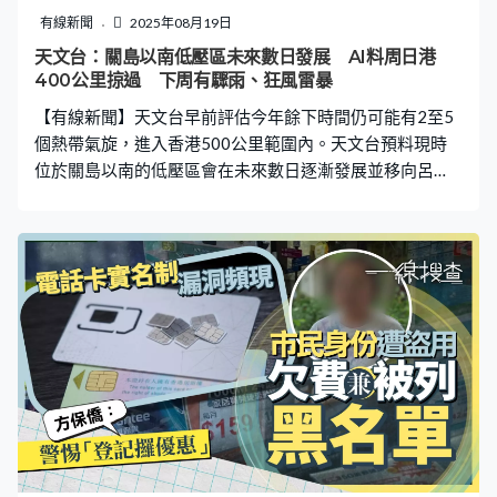
有其他乘客。 帖文一出隨即引發網民共鳴，有人留言分享
有線新聞
2025年08月19日
類似經驗，指曾因為鄰座太胖佔用了座位空間，自己全程
天文台：關島以南低壓區未來數日發展 AI料周日港
被迫抬起扶手，亦時不時與對方碰到；亦有人曾在三人座
400公里掠過 下周有驟雨、狂風雷暴
中間位，被兩側體型寬大的乘客擠壓，只能縮成一團；另
【有線新聞】天文台早前評估今年餘下時間仍可能有2至5
有人稱鄰座佔據三分之二座位空間，嚴重影
個熱帶氣旋，進入香港500公里範圍內。天文台預料現時
位於關島以南的低壓區會在未來數日逐漸發展並移向呂
宋，隨後橫過南海北部，大致移向海南島及其鄰近海域，
但其在南海的發展及與廣東沿岸的距離仍存在變數。 天文
台昨日（18日）發表天氣隨筆，指位於關島東南方的低壓
區會在未來數日逐漸發展並移向呂宋至台灣一帶，但不同
電腦預報模式對該低壓區的發展、移動路徑及速度仍有分
歧，部分模式預測其會在南海發展為較強的熱帶氣旋，亦
有部分模式預計其會維持較弱的強度。 根據天文台多個人
工智能電腦模型預測，該低壓區將發展為巨型熱帶氣旋，
其中「風烏」預料該巨型熱帶氣旋將於周五（22日）橫過
菲律賓，進入南海後向西北方向移動，預料在周六（23
日）凌晨闖入本港800公里範圍，隨後於周日（24日）掠
過海南島，並於翌日在越南登陸。 而「伏羲」及「盤古」