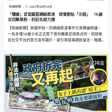
靠近門口；而大門打開後，原本打算離開的外賣員亦面露
有線新聞
2025年08月18日
詫異。 史先生接受內媒訪問時補充，涉事電子鎖為小米智
「爆瘡」官宣圖惹網絡欺凌 球會刪貼「示弱」 16歲
能門鎖2 Pro，兩人面部輪廓確有相似之處，但對方純粹是
女回撃黑粉、利記名宿力撐
陌生人，並非本人或授權用戶。他續說，今次是首次發生
【有線新聞】英國早前一宗網絡欺凌事件引來輿論熱議，
錯誤開啟的情況，以往曾兩度需
一名年僅16歲少女正式簽下首份職業足球員合同，但球會
在社交平台的官方宣布圖片，卻引來惡毒網民留言，暗諷
少女滿臉「瘡」（spot）成功贏得球探留意（spotted），
包括利物浦名宿加歷查等體壇名人齊齊聲援，指摘惡毒網
民是失敗者。 被罵如流氓撒尿 搞事網民：有助護膚 據英
國傳媒報道，年僅16歲的Skye Stout本月14日與蘇格蘭球
隊基爾馬諾克（Kilmarnock）簽約，球會在官方社交媒體
頁面上宣布消息，就在Skye身穿球衣的照片發布幾小時
後，基爾馬諾克卻刪除貼子，因為一大群網民湧入評論
區，嘲笑這位年輕球員臉上的痤瘡。 其中相片為白人男性
的網民「2footshaft」以語帶相關方式稱：「Good
scouting this. Well spotted」，嘲諷少女滿是靠臉上的瘡
贏得球探留意，對於其他網民指摘他如同流氓撒尿，他繼
續惡毒言詞稱「這有助護膚」。惡毒留言則引來前蘇格蘭