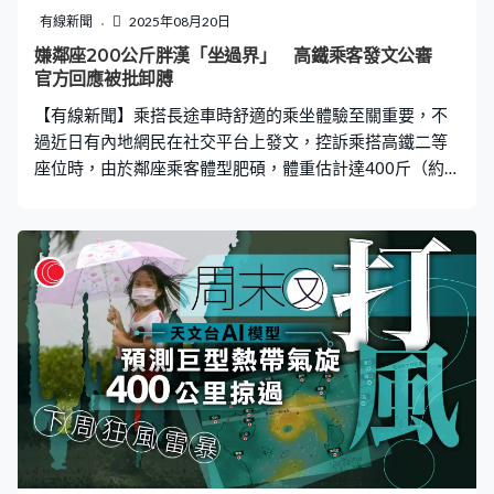
有線新聞
2025年08月20日
嫌鄰座200公斤胖漢「坐過界」 高鐵乘客發文公審
官方回應被批卸膊
【有線新聞】乘搭長途車時舒適的乘坐體驗至關重要，不
過近日有內地網民在社交平台上發文，控訴乘搭高鐵二等
座位時，由於鄰座乘客體型肥碩，體重估計達400斤（約
200公斤），導致自己無法正常就座，批評鐵路部門售票
系統未有考慮乘客體型差異。而面對質疑，中國鐵路
12306回應時指，乘客可向列車員反映換位，但若列車滿
載時，乘客只能「暫時克服」。有關說法隨即惹起網不
滿，怒斥是「甩鍋」。 不滿鄰座200公斤佔用座位空間
事主：這事合理嗎？ 事主以「合理麼」為題發文並附上照
片，指早前乘搭高鐵二等座時，由於鄰座乘客體型肥碩，
佔用其座位空間，導致全程難以舒適就座。他直斥：「二
等座，旁邊坐席賣給400斤的胖子，我根本沒法坐到座位
上。鐵路部門，這事合理麼？二等座，不考慮一下體型售
賣麼？這讓我怎麼正常坐在自己的座位上？」根據其上傳
的照片可見，一名體形較肥胖的男子在座位上，身旁未見