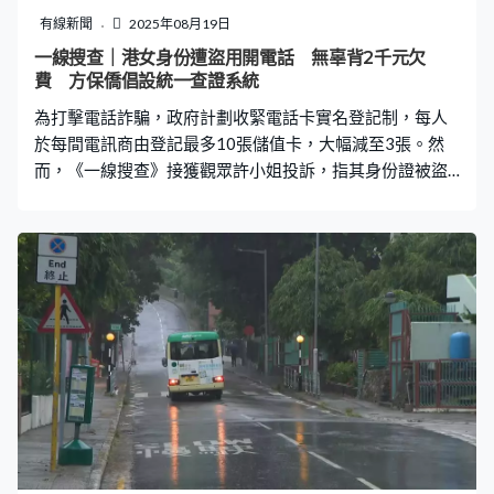
預測亦大致相同，但「盤古」預測強度相對較弱，而路徑
有線新聞
2025年08月19日
更為接近香港，預料周六晚上在本港400公里範圍掠過。
一線搜查｜港女身份遭盜用開電話 無辜背2千元欠
至於歐洲中期天氣預報中心則預料該熱帶氣旋發展及移動
費 方保僑倡設統一查證系統
較慢，下周一（26日）始進入南海，並於周二掠過本港
為打擊電話詐騙，政府計劃收緊電話卡實名登記制，每人
400公里範圍。 另外，根據天文
於每間電訊商由登記最多10張儲值卡，大幅減至3張。然
而，《一線搜查》接獲觀眾許小姐投訴，指其身份證被盜
用申請電話卡，名下更背負逾2,000元欠費，電訊商甚至將
其列入黑名單。香港資訊科技商會榮譽會長方保僑直言，
自電話卡實名制實施後，身份盜用個案頻發，又建議電訊
商提供網上平台讓市民查詢身份是否被冒用，甚至建立統
一查證系統。 身份被盜用背負欠費 電訊商反指「有紀
錄」 許小姐早前向一間電訊商申請家居寬頻服務時，意外
發現自己被列入黑名單，原因竟是其身份證名下登記了一
個以「4」字開頭的電話號碼，涉及每月184元、為期兩年
的電話計劃，累計欠費超過2,000元。許小姐堅稱從未申請
該號碼，亦未光顧該電訊商，「我話我冇喎，我冇申請過
喎。我知個名係我，但唔係我申請，我冇4字頭電話號
碼。」然而，電訊商職員堅持指系統有其申請紀錄，並要