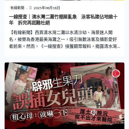
首席大臣Humza Yousaf怒斥：「她16歲就已經取得了比那
有線新聞
2025年08月18日
些網絡黑粉還要多的成就。想像一下，一個成年男子欺凌
一線搜查｜清水灣二灘竹棚屋亂象 泳客私建佔地逾十
一個16歲的女孩？這些網絡黑粉的生活是多麼悲慘、可悲
年 拆完再起難杜絕
【有線新聞】西貢清水灣二灘以水清沙幼、海景迷人聞
名，被譽為香港最美海灘之一，吸引無數泳客及攝影愛好
者前來。然而，《一線搜查》接獲觀眾報料，揭露清水灣
二灘存在大量非法搭建的竹棚屋，部分更霸佔沙灘十多
年，不僅破壞環境，甚至存在安全及衛生隱患。 泳客斥竹
棚屋破壞環境 憂藏蛇蟲鼠蟻 報料人梁小姐向《一線搜
查》表示，自已不時會到清水灣二灘游泳，惟沙灘兩旁充
斥大量非法建設的竹棚屋及木屋，「我唔知係咪有人住，
冇過去細睇，但成日見到有人出入，同埋好多雜物。感覺
好破壞呢度環境，又可能引好多蛇蟲鼠蟻。」 根據現場可
見，由清水灣二灘沿著石灘會發現不少竹棚屋，當中部分
以防水帆布覆蓋，大門更上了鎖，儼如私人空間。而在半
山坡上亦有竹棚屋，部分甚至建有樓梯，再以大樹遮掩，
較為隱蔽。其中一間未有上鎖的竹棚屋內，門口設有水