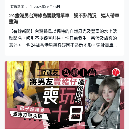
品牌方提供裝修設計 網民：自力更生好的孩子 據茉莉奶
有線新聞
2025年08月18日
白官網加盟資料顯示，茉莉奶白方面會提供統一的裝修設
24歲港男台灣綠島駕駛電單車 疑不熟路況 連人帶車
計。品牌方與加盟者簽署正式合同後，用7至10個工作日
墮海
完成店鋪的平面圖、效果圖、施工圖的設計，並進行20天
【有線新聞】台灣綠島以獨特的自然風光及豐富的水上活
的培訓，用26至35天進行裝
動聞名，吸引不少遊客前往，惟日前發生一宗涉及旅客的
意外。一名24歲香港男遊客疑因不熟悉地形，駕駛電單車
時不慎連人帶車墮海，幸獲附近遊客及海巡處人員合力救
返上岸。 海巡署東部分署第一三岸巡隊指出，昨日（17
日）下午5時許接獲報案，指中寮漁港有一輛電單車落海，
綠島安檢所人員立即帶同裝備趕赴現場，發現該名24歲香
港遊客已自行爬上岸。該名男遊客疑因不熟悉中寮漁港附
近路況，意外衝入海中，他意識清楚且無明顯外傷，無需
送醫。至於涉事電單車則沉入海底。 疑不熟悉路況 意外
衝落海 海巡人員迅速展開行動，潛入海中固定電單車車
體，並以纜繩將其拖回岸上。救援過程中，現場有多位熱
心遊客加入，協助十多名海巡人員一同拉動繩索，合力將
電車車救起，事成後更有不少圍觀民眾歡呼拍手。經檢
查，涉事電單車落海未造成港區油污污染，事件圓滿落