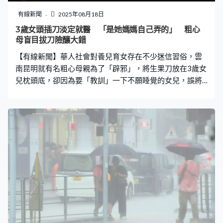
井，鐵閘內擺放了清潔用品、煮食爐、煮食用具、餐具及
雜物，而地面亦放有一堆樹枝。有街坊表示，曾目擊有人
有線新聞
2025年08月18日
在竹棚屋內煮食。另外屋內亦掛有游泳用品、捕魚工具，
3歲女頭插刀淡定就醫 「是她媽媽自己弄的」 粗心
包括救生衣、水鞋、漁網等。 更令人震驚的是，部分竹棚
母盲目拔刀險釀大錯
屋直接建在政府豎立的「不准擅闖、不准佔用」標示旁，
【有線新聞】華人社會對養兒育女存在不少迷信習俗，雲
公然違反規定。泳客李先生表示，這些竹棚屋至少存在十
南昆明就有名粗心母親為了「辟邪」，將生果刀放在3歲女
兒枕頭底，卻因為要「教訓」一下不願睡覺的女兒，誤將
生果刀插到女兒頭上。有目擊者將女童淡定就醫的片段放
上網，引發熱議。 「一下子就插上去」 手術後狀況良好
據華商報大風新聞報道，昆明市東川區人民醫院證實事發
於本月15日，收治這名小女孩，當日醫生看到女童「頭上
插刀」問有沒有報案處理，職員表示「是她媽媽自己（不
小心）弄的，怎麽報案呀？」，又解釋稱「她媽媽放了一
把刀在枕頭底下，說是辟邪，她當時就在床上鬧，她媽媽
把刀拿起來嚇唬一下，然後那個刀一下就插到她頭上了，
我們聽她媽媽是這樣講的。」 受傷後女孩由母親領著「淡
定地」來到醫院救治，「我聽說那個刀一下子就插上去
了。」醫院職員指「她們來醫院也沒打120，聽說她媽媽