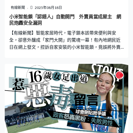
告訴家人，我們就迅速報警。」 詐騙業績差、被打至耳
有線新聞
2025年08月18日
聾 家屬付贖金救人 兩人來到泰緬邊境後，女方謊稱要去
小米智能鎖「認錯人」自動開門 外賣員當成屋主 網
接人，把小黃丟下就離去，而小黃則被持槍人員直接押到
民炮轟安全漏洞
緬甸「凱旋園區」。小黃入園後被剃了頭髮，園區人員要
【有線新聞】智能家居時代，電子鎖本該帶來便利與安
他去詐騙別人，若業績不達標就要關小黑
全，卻意外釀成「家門大開」的驚魂一幕！有內地網民近
日在網上發文，控訴自家安裝的小米智能鎖，竟誤將外賣
員認成自己，導致門鎖自動解鎖開啟。事件曝光後，迅速
引發網民熱議，有人直指事件離譜，質疑電子鎖存在安全
漏洞。而小米客服則回應指將派人員上門檢查，並安排專
員跟進事件。 外賣掛門柄 門鎖竟自動開啟 據史先生在帖
文中描述，事發於8月10日晚上10時22分，當時他正躺在
床上操卷，透過手機App預訂外賣後，靜待送達。外賣員抵
達後，將餐點掛在大門柄上，正準備離開，誰知家中的小
米智能鎖突然「叮」一聲解鎖，自動開啟大門。史先生事
後查看監控，發現門鎖系統錯誤將外賣員的臉部特徵與自
己匹配成功。史先生在帖文中直言「細思極恐」，更狠批
「號稱3D立體人臉？號稱的是獨一無二的臉譜？」他更附
上照片，顯示門鎖開啟時刻，自己確實還在床上，完全未