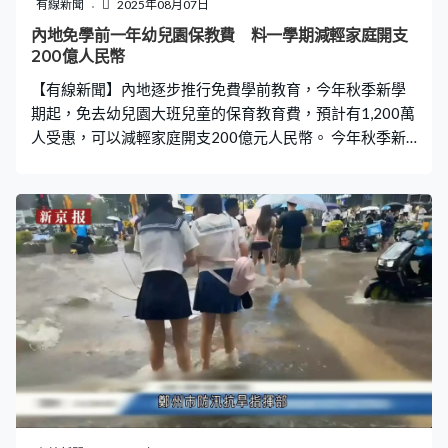
有線新聞
2025年08月07日
內地免學前一年幼兒園保教費 料一學期減輕家庭開支
200億人民幣
【有線新聞】內地逐步推行免費學前教育，今年秋季新學
期起，免去幼兒園大班兒童的保育教育費，預計有1,200萬
人受惠，可以減輕家庭開支200億元人民幣。 今年秋季新
學期起，內地公辦幼兒園大班將全額免除保教費，但不包
括伙食費、住宿費及雜費；而民辦幼兒園則參考當地同類
型公辦幼兒園的免除水平，家長只需補交差額。 距離新學
期不足一個月，教育部將加強推動政策落實，趕及開學前
實施。教育部財務司司長劉玉光：「督促各地出台具體實
施方案後，盡快部署實施，倒排工期推進政策落地。多渠
道加強政策宣傳解讀，指導各地對幼兒園園長及資助工作
人員開展業務培訓，提升政策執行能力和管理服務水
平。」 對於因免除保教費導致幼兒園收入減少，財政部門
將根據在園兒童人數提供補助，由中央及地方共同承擔。
當局預計政策可惠及1,200萬人，單是秋季一個學期便可減
輕200億元家庭開支。財政部副部長郭婷婷：「逐步推行