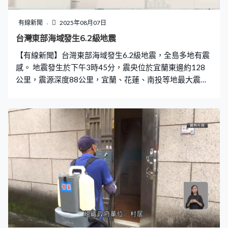
同時亦是航天員登陸後的月面生活中心。科研人員對著陸
器在探月任務中的每個階段，都安排了針對性試驗，進行
有線新聞
2025年08月07日
嚴格的驗證。黃震：「比如說在發射段的時候，我們要驗
台灣東部海域發生6.2級地震
證它的發射段載荷，所以我們做了大型的力學試驗，來保
【有線新聞】台灣東部海域發生6.2級地震，全島多地有震
證在發射段極端複雜的環境下。我們可以平穩地過渡，然
感。 地震發生於下午3時45分，震央位於宜蘭東邊約128
後我們在月球的軌道上要環繞好長的時間，所以我們又
公里，震源深度88公里，宜蘭、花蓮、南投等地最大震度
達到3級，台北、新北市達到2級。台灣氣象署指地震位置
較遠，對台灣本島影響不大。