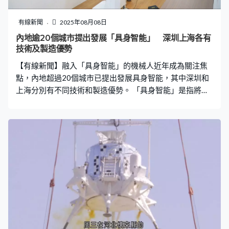
有線新聞
2025年08月08日
內地逾20個城市提出發展「具身智能」 深圳上海各有
技術及製造優勢
【有線新聞】融入「具身智能」的機械人近年成為關注焦
點，內地超過20個城市已提出發展具身智能，其中深圳和
上海分別有不同技術和製造優勢。 「具身智能」是指將人
工智能融入物理實體，賦予它們感知學習以及與環境動態
交互的能力，最具代表性的例子包括近年大熱的智能機械
人。今年政府工作報告就有進一步明確要培育量子科技、
具身智能等未來產業。工信部賽迪研究院產業政策研究所
所長王昊：「2025年肯定人形機器人也會加速發展，但是
離人形機器人達到像人一樣、自主去比較快速地移動，很
好地去感知人的這種意圖，無論是軟件還是硬件還有一些
需要突破的。」 現時內地有超過20個城市提出發展具身智
能，其中深圳製造具身智能載體的優勢最為明顯，全市共
有五萬一千一百間機械人相關企業，數量位列全國第一，
產業鏈總產值更超過1,700億元人民幣。 當地更首次有新