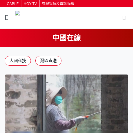
i-CABLE
HOY TV
有線寬頻及電訊服務
中國在線
返回
大國科技
灣區直送
按輸入鍵開始搜尋