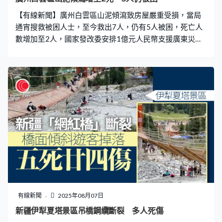
【有線新聞】廣州白雲區山泥傾瀉致房屋嚴重受損，當局
通宵搜救被困人士，至今救出7人，仍有5人被困，死亡人
數增加至2人，國家發改委安排1億元人民幣支援廣東災後
應急恢復。 在事故現場，超過150名消防通宵搜救，用無
人機協助照明。受損的房屋嚴重傾斜，當局說有可能再次
倒塌。山坡亦有泥土持續掉落，救援人員一度要臨時撤
離，拖慢救援進度。 事發在周三早上，因連日暴雨造成山
泥傾瀉，沖毀白雲區大源村多幢房屋，多人被困。當局至
今派出超過600人次救援，並用生命探測儀、挖掘機等設
備加緊搜索。廣東多地，包括惠州、深圳、東莞等，亦因
暴雨出現災情。肇慶市懷集縣河流水位超出警戒線，部分
道路被淹沒。清遠一名男子因急流被困，水深及膝，要由
消防救出。 截至周三晚，全省共轉移了超過8萬5千人，多
條高速公路封閉。一度停電的42萬戶居民，有9成已經恢
復供電。國家發改委安排1億元人民幣支援廣東救災，修復
道路、供水、醫院等基礎設施，推動盡快恢復正常生產生
有線新聞
2025年08月07日
活秩序。
新疆伊犁夏塔景區吊橋鋼纜斷裂 多人死傷