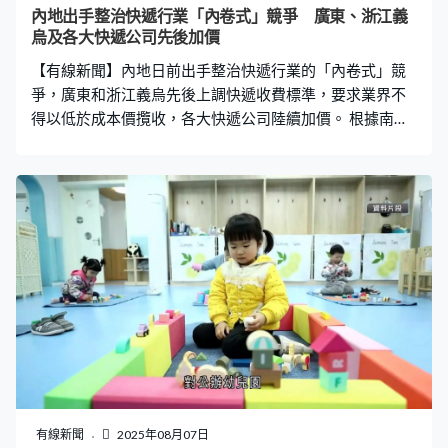
內地出手整治快遞行業「內卷式」競爭 廣東、浙江義
烏及各大快遞公司先後加價
【有線新聞】內地日前出手整治快遞行業的「內卷式」競
爭，廣東和浙江義烏先後上調快遞收費標準，要求業界不
得以低於成本價攬收，各大快遞公司陸續加價。 根據南方
都市報報道，今年上半年內地快遞上市企業每單價格持續
下跌，第二季部分單價更跌破2元。內地快遞業長期陷入
「低價換量」的內卷式競爭，透過降低價格爭取更大市場
份額，令基層網點的利潤長期受壓，導致快遞員收入低，
服務差，形成惡性循環。 國家郵政局上月底召開，快遞企
業座談會要求各企業負責人積極解決「內卷式」競爭，和
農村地區領取快件違規收費等問題，要求郵政管理部門加
強監管和執法力度，維護消費者和快遞從業員合法權益，
嚴禁低價傾銷。 廣東省周一起上調快遞收費標準，各間快
遞公司不得以每件1.4元以下低於成本的價格攬收，否則將
遭到重罰，申通、圓通、韻達等快遞企業已落實加價。在
廣東省加價前，浙江義烏市已率先上調價格，由於廣東與
浙江佔內地快遞產能近半，分析預期兩地加價，可望推動
有線新聞
2025年08月07日