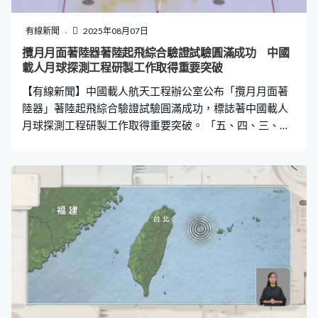
能源汽車工廠引入人形機械人，與人類協作完成汽車裝配
及質檢工作。優必選科技首席品牌官譚旻：「生產線是移
有線新聞
2025年08月07日
動的，機器人是移動的，實際上這個是在整個人形機器人
攬月月面著陸器著陸起飛綜合驗證試驗圓滿成功 中國
的運動規劃，以及步態算法上面，這是很難的一步。我們
載人月球探測工程研製工作取得重要突破
在核心技術的專利布局上面，我們有1,800多項，其中60%
【有線新聞】中國載人航天工程辦公室公布「攬月月面著
是發明專利。」 同樣是發
陸器」著陸起飛綜合驗證試驗圓滿成功，標誌著中國載人
月球探測工程研製工作取得重要突破。 「五、四、三、
二、一，點火。」「攬月著陸器」著陸起飛綜合驗證試驗
周三在河北懷來縣的地外天體著陸試驗場進行，模擬著陸
器著陸月球以及從月球起飛的全過程，並對系統進行綜合
驗證，為了驗證著陸器在不同情況下的工況和性能，試驗
場全方位模擬月球環境。第五研究院總體設計部型號副總
設計師黃震：「這個灰色的區域的話，從顏色和這個狀態
上就特別像我們的月球，這是因為它並不是簡單的一個柏
油的路面，而我們是採用了特殊的塗層，使它的反射效率
和我們的月球上的月壤特性非常接近，這也便於我們進行
相關的測量和觀測。」 攬月著陸器由登月艙和推進艙組
成，負責2名航天員和物資在月軌與月面之間的往返運輸，