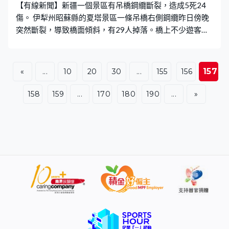
【有線新聞】新疆一個景區有吊橋鋼纜斷裂，造成5死24
傷。 伊犁州昭蘇縣的夏塔景區一條吊橋右側鋼纜昨日傍晚
突然斷裂，導致橋面傾斜，有29人掉落。橋上不少遊客失
去平衡，倒臥在橋面等待救援，部分遊客沿另一側橋邊離
開。今次事故造成5人遇難，22人受輕傷，其中2人傷勢較
重，傷者已第一時間送院救治，無生命危險。事發後當地
157
«
...
10
20
30
...
155
156
政府立即啟動應急響應，趕赴現場救援，安撫遊客和開展
善後處置。目前夏塔景區已關閉，事故原因正在調查。
158
159
...
170
180
190
...
»