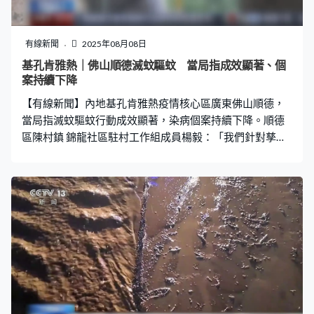
有線新聞
2025年08月08日
基孔肯雅熱｜佛山順德滅蚊驅蚊 當局指成效顯著、個
案持續下降
【有線新聞】內地基孔肯雅熱疫情核心區廣東佛山順德，
當局指滅蚊驅蚊行動成效顯著，染病個案持續下降。順德
區陳村鎮 錦龍社區駐村工作組成員楊毅：「我們針對孳生
地和閒置屋，發現一處就立即清理一處，然後開展消殺、
建立台賬，建立台賬之後，在全區域覆蓋消殺的時候，我
們又『回頭看』再消殺一次。順德區樂從鎮騰衝社區黨委
書記陸培浩：「我們現在的重點就是做好群防群控的工
作，讓村民群眾在家裡面點蚊香，出外的話要噴驅蚊液，
睡覺的時候要掛蚊帳。」 廣東省疾控中心首席專家康敏：
「對不同的環境、不同的場所，採取針對性的方法和藥物
進行成蚊的滅殺。目前我們基孔肯雅熱疫情快速上升的勢
頭，已經得到了初步的遏制，它的防控效果在逐漸地顯
現。」