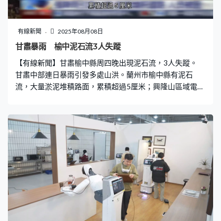
有線新聞
2025年08月08日
甘肅暴雨 榆中泥石流3人失蹤
【有線新聞】甘肅榆中縣周四晚出現泥石流，3人失蹤。
甘肅中部連日暴雨引發多處山洪。蘭州市榆中縣有泥石
流，大量淤泥堆積路面，累積超過5厘米；興隆山區域電力
和通訊受損，4條村莊有超過4千人被困；甘肅臨夏亦因暴
雨引發山洪，多輛汽車被困，32人獲轉移安置。 中央氣象
台發出暴雨和山洪災害氣象預警，預計河北、山西、寧夏
等地發生山洪災害可能性較大。