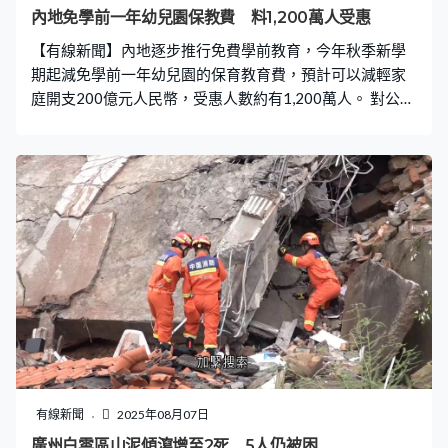
全國快遞價格調整。
內地免學前一年幼兒園保教費 料1,200萬人受惠
【有線新聞】內地逐步推行免費學前教育，今年秋季新學
期起減免學前一年幼兒園的保育教育費，預計可以減輕家
庭開支200億元人民幣，受惠人數約有1,200萬人。 對公辦
幼兒園當局將實施全額免除，但不包括伙食費和住宿費，
至於入讀民辦幼兒園則參考當地同類型公辦幼兒園的免除
水平，家長只需補交差額。對於因減免保教費導致幼兒園
收入減少，財政部門會根據在園兒童人數提供補助，由中
央和地方共同承擔，教育部將加強推動政策落實，趕及秋
季開學時實施。 教育部財務司司長劉玉光：「強化部署落
實，督促各地出台具體實施方案後，盡快部署實施，倒排
工期推進政策落地。多渠道加強政策宣傳解讀，指導各地
對幼兒園園長及資助工作人員開展業務培訓，提升政策執
行能力和管理服務水平。各地將在8月底前完成相關準備工
作，讓大班兒童在今年秋季學期開學時能享受到政策红
利。」
有線新聞
2025年08月07日
廣州白雲區山泥傾瀉增至2死 5人仍被困