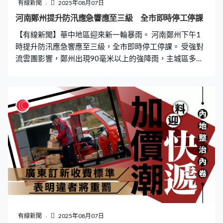
免費學前教育是以政府投入的『加法』，來實現家庭教育
有線新聞
2025年08月07日
支出的『減法』。保育教育費佔家庭學前教育總支出的比
河南鄭州提升防汛應急響應至三級 全市即時停工停課
重比較高，免除這部分費用後，家庭的學前教育支出將有
【有線新聞】華中地區迎來新一輪暴雨。 河南鄭州下午1
效降低。」 郭婷婷形容免費學前教育政策連同日前推出的
時提升防汛應急響應至三級，全市即時停工停課。 受強對
育兒補貼是互相配合，反映國家根
流雲團影響，鄭州出現90毫米以上的強降雨，主城區多處
水浸，部分路段水深接近膝蓋，多輛汽車在水中拋錨，市
民要涉水而行。當地氣象台發布暴雨橙色預警，預計暴雨
將持續一段時間。鄭州市防汛抗旱指揮部要求各部門高度
重視，做好山洪、地質災害等薄弱環節防範，全市採取停
產、停業、停課、停運和暫停集體戶外活動等強制管控措
施，最大程度減輕災害損失。
有線新聞
2025年08月07日