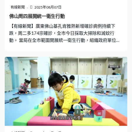
有線新聞
2025年08月07日
佛山周四展開統一衛生行動
【有線新聞】廣東佛山基孔肯雅熱新增確診病例持續下
跌，周二多174宗確診，全市今日採取大掃除和滅蚊行
動。 當局在全市範圍開展統一衛生行動，組織政府單位、
村居、小區、廠商企業和家庭等進行大掃除，包括清理垃
圾雜物、翻盆倒罐清理積水、積極通渠等，確保清除蚊蟲
孳生環境。佛山上月8日發現一宗基孔肯雅熱輸入病例後疫
情持續一個月，近期得到控制，過去數日病例持續下跌。