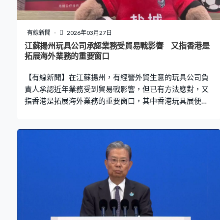
有線新聞
2026年03月27日
江蘇揚州玩具公司承認業務受貿易戰影響 又指香港是
拓展海外業務的重要窗口
【有線新聞】在江蘇揚州，有經營外貿生意的玩具公司負
責人承認近年業務受到貿易戰影響，但已有方法應對，又
指香港是拓展海外業務的重要窗口，其中香港玩具展便是
非常重要的平台。 由設計、排版與裁剪，到充棉，最後檢
查質量，製造毛絨玩具過程並不簡單。江蘇揚州這間玩具
公司是內地為數不多擁有自己產業鏈的綜合性文創總部型
企業，不但與國內外知名品牌有業務往來，而且設有動漫
文創設計等配套部門，能根據客戶需求打造IP，已累計完
成8萬多件原創作品設計，自主版權創新設計逾3,500件。
包括專為「蘇超」而設的紀念玩具，以及「九三閱兵」
後，因應軍工熱潮與中國航空工業文化中心聯名打造的
「戰機」。這個「殲-20」玩具不但真實還原戰機的各項細
節，可愛的造型更打破了傳統軍工產品的嚴肅感。 中美貿