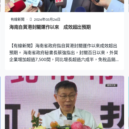
供啟動資金，村內店舖現時每年的銷售額達到7千多萬人民
幣，村集體經濟收入逾245萬元人民幣，帶動200多名村民
就業。 政策成功吸引年輕一代留駐，目前李祖村35歲以下
有線新聞
2026年03月26日
常住青年佔整體人口超過4成。李祖村梨膏糖店主李清標：
海南自貿港封關運作以來 成效超出預期
「第一年我們入住這裡，盈利就已經過了百萬。」李祖屋
雜貨屋店主葉露嬪：「我是02年的，我們在差不多5個月
【有線新聞】海南省政府指自貿港封關運作以來成效超出
的時候，整個店就已經回本
預期。 海南省政府秘書長蔡強指出，封關百日以來，外貿
企業增加超過7,500間，同比增長超過六成半，免稅品銷售
額上升。而出入境旅客有86.1萬人次，增長36.3%；出入
境航班則有6,077架次，增長30%。蔡強指將擴大高水平對
外開放，構建更開放人才制度，又說早前行政長官李家超
把海南與香港的關係說明得非常清楚，認為兩地是「美美
與共」、優勢互補。 蔡強：「我們形成的是互補關係，我
相信未來海南要對標香港，去學習香港的很多方面。而香
港大家知道，我們通常叫香港超級聯絡人、超級增值人，
所以海南將會從香港合作當中，我們獲得非常好的成長機
會。同樣對香港來說，也可以充分利用海南的資源稟賦和
發展機會，最終實現兩個自由港共同發展。」