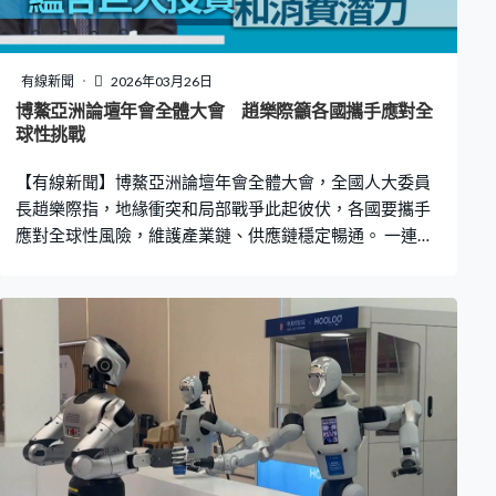
覆蓋全民、統籌城鄉，所有職工和居民都要參加，原則上
不直接向失能人士發放現金，而是通過提供服務並報銷費
用。長期護理保險不設起付線，收費統一控制在0.3%左
有線新聞
2026年03月26日
右，18歲以下人員跟隨父母或其他法定撫養人等參保，不
博鰲亞洲論壇年會全體大會 趙樂際籲各國攜手應對全
單獨籌資。發改委宏觀經濟研究院研究員關博：「咱們社
球性挑戰
會保險其實講究的是大數法則原則，參保對象愈廣泛、參
【有線新聞】博鰲亞洲論壇年會全體大會，全國人大委員
保人員愈多，基金抗風險能力會更強。
長趙樂際指，地緣衝突和局部戰爭此起彼伏，各國要攜手
應對全球性風險，維護產業鏈、供應鏈穩定暢通。 一連四
日的博鰲亞洲論壇年會繼續在海南舉行，多個國家和地區
領導人出席全體大會，包括行政長官李家超、新加坡總理
黃循財等。 人大委員長趙樂際發表主旨演講，指當今世界
地緣衝突和局部戰爭此起彼伏，霸權主義和強權政治威脅
上升，呼籲各國攜手應對全球性挑戰，維護產業鏈、供應
鏈穩定暢通。「亞洲人民曾飽受戰亂之苦，深知和平穩定
的珍貴，我們要踐行共同、綜合、合作、可持續的安全
觀，尊重各國主權領土完整，堅持不干涉別國內政，通過
和平方式政治解決矛盾分歧。」 趙樂際說，中國始終致力