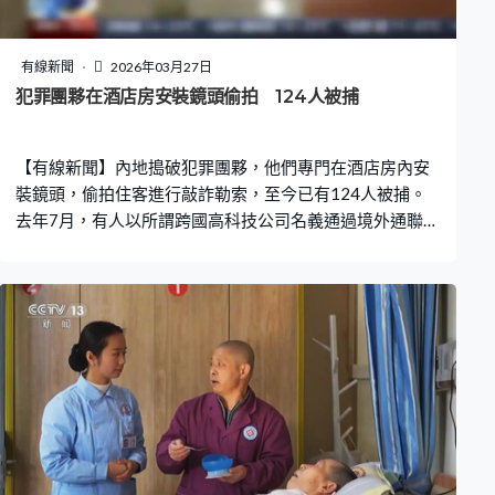
有線新聞
2026年03月27日
犯罪團夥在酒店房安裝鏡頭偷拍 124人被捕
【有線新聞】內地搗破犯罪團夥，他們專門在酒店房內安
裝鏡頭，偷拍住客進行敲詐勒索，至今已有124人被捕。
去年7月，有人以所謂跨國高科技公司名義通過境外通聯軟
件展開招聘，僱用人員在內地賓館和酒店安裝偷拍和竊聽
設備，用來勒索住客。公安追查發現集團分工明確，由製
作和改裝器材到非法安裝，以至獲取住客資料，各層「職
務」由不同成員負責。當中有人開網店以作掩護，將正規
品牌的攝像鏡頭改裝成偷拍設備售賣，另外一批人組織相
熟人士假扮購買鏡頭，再交由其他人到酒店安裝。之後由
另一批人負責竊取住客資料，再轉交境外網上團夥進行敲
詐勒索。 針對整個犯罪產業鏈，公安部統籌多地公安機關
同步收網，124名疑犯先後被捕，公安亦成功搗破所有製
售偷拍設備的地點，拆除所有安裝在酒店房內的偷拍鏡頭