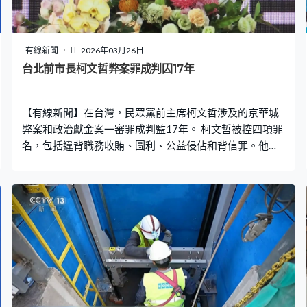
有線新聞
2026年03月26日
台北前市長柯文哲弊案罪成判囚17年
【有線新聞】在台灣，民眾黨前主席柯文哲涉及的京華城
弊案和政治獻金案一審罪成判監17年。 柯文哲被控四項罪
名，包括違背職務收賄、圖利、公益侵佔和背信罪。他被
控在擔任台北市長期間收受賄賂，協助威京集團旗下京華
城項目提高地積比率，並侵佔政治獻金，涉貪金額超過
9,371萬新台幣。按照規定，柯文哲將失去2028年參選資
格。同案被告威京集團主席沈慶京、台北市議員應曉薇分
別被判監禁10年和15年6個月。