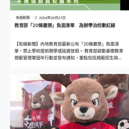
有線新聞
2026年03月27日
教育部「20條嚴禁」負面清單 為辦學治校劃紅線
【有線新聞】內地教育部最新公布「20條嚴禁」負面清
單，禁止學校提前開學或延遲放假。 教育部啟動基礎教育
規範管理鞏固年行動並發布通知，重點包括規範招生與學
籍管理、優化課間活動、提升辦學能力、加強校園安全排
查、防範校園欺凌等。當局列出20條負面清單，明文禁止
多項行為，包括嚴禁違反規定以各種方式擠佔學生課間休
息時間，嚴禁學校提前開學或延遲放假，頻繁組織考試或
利用節假日組織上課或補課，亦禁止教師體罰或歧視學
生，不得違規招生或以競賽證書作為入學依據，另外校方
亦不得為牟利而強制學生購買校服等。