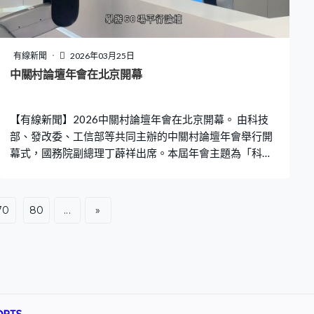
於發展經濟改善民生，成為世界經濟重要引擎，「十五
五」期間將加快創新科技發展，並擴大內需。「中國將進
一步擴大高水平對外開放，與世界各國共享機遇共創未
來，中國將堅持擴大内需，不斷釋放超大規模市場紅利，
有線新聞
2026年03月25日
十四億多人口和世界上規模最大，成長最快的中等收入群
中關村論壇年會在北京開幕
體，蘊含巨大投資和消費潛力。」 今年年會主題是「塑造
共同未來：新形勢、新機遇、新合作」，有近50場分論壇
【有線新聞】2026中關村論壇年會在北京開幕。 由科技
和圓桌會議等系列活動。
部、發改委、工信部等共同主辦的中關村論壇年會舉行開
幕式，國務院副總理丁薜祥出席。本屆年會主題為「科技
創新與產業創新深度融合」，設置論壇會議、成果發布、
技術交易、前沿大賽、配套活動五大板塊，合共逾百場活
動，將圍繞6G、腦機接口等領域舉辦60場平行論壇，並發
70
80
...
»
布2025年度「中國科學十大進展」等一批重大成果，有來
自100個國家和地區上千名嘉賓參與。