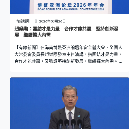
易戰對公司的業務雖然有一定影響，但負責人透露已有應
對方案。揚州安貝斯玩具有限公司公關經理施巧燕：「首
先第一點，我們在產品的設計工藝上進行簡化、優化，同
有線新聞
2026年03月26日
時我們在原材料端找更有性價比的一些產品，其次我們會
趙樂際：團結才是力量 合作才能共贏 堅持創新發
跟客戶達成一定的協商協議，這樣的話，在成品、成本可
展 繼續擴大內需
控的情況下，那我們的設計端、我們的研發實力，在客人
【有線新聞】在海南博鰲亞洲論壇年會全體大會，全國人
認可的情況下，是有一定效果的。」 施巧
大常委會委員長趙樂際發表主旨演講，指團結才是力量，
合作才能共贏，又強調堅持創新發展，繼續擴大內需。 博
鰲亞洲論壇年會全體大會，多個國家和地區領導人出席，
包括新加坡總理黃循財，行政長官李家超亦有到場。中共
中央政治局常委、全國人大常委會委員長趙樂際發表主旨
演講，強調團結才是力量，合作才能共贏，籲各國同心協
力應對全球性風險。 趙樂際：「當今世界地緣衝突、局部
戰爭此起彼伏，單邊主義、保護主義大行其道，霸權主
義、強權政治威脅上升，文明隔閡、陣營對抗的舊思維沉
渣泛起，各國人民要求和平與發展的願望更加迫切，追求
公平正義的呼聲更加強烈。」 趙樂際強調堅持創新發展、