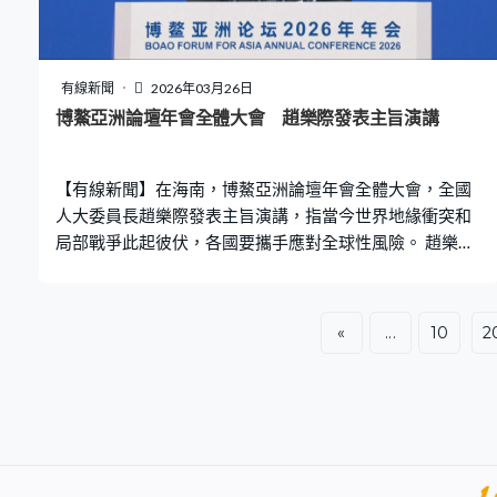
繼續擴大內需，同時亦要促進各國共同發展。「我們要倡
導普惠包容的經濟全球化，堅持開放合作、相互成就，發
揮比較優勢，破除各種壁壘，深入推進區域一體化，共同
維護產業鏈、供應鏈穩定暢通，為全球經濟增長注入更多
有線新聞
2026年03月26日
穩定性和正能量。」 趙樂際又指海南自貿港全島封關運
博鰲亞洲論壇年會全體大會 趙樂際發表主旨演講
作，成為引領中國對外開放的重要門戶，將穩步擴大制度
型開放，提升貿易投資合作的質量和水平。李家超和黃循
【有線新聞】在海南，博鰲亞洲論壇年會全體大會，全國
財出席全體大會後同日離開海南，之後在香港會面，
人大委員長趙樂際發表主旨演講，指當今世界地緣衝突和
局部戰爭此起彼伏，各國要攜手應對全球性風險。 趙樂際
指單邊主義、霸權主義等威脅上升，各國要踐行共同、合
作的安全觀，尊重各國主權領土完整，不干涉別國內政，
通過和平方式政治解決矛盾分歧、共同維護地區和平穩
«
...
10
2
定，並維護產業鏈供應鏈穩定暢通。又提到中國致力發展
經濟，成為世界經濟重要引擎，「十五五」期間會繼續擴
大高水平對外開放、擴大內需。 全國人大委員長趙樂際：
「中國將進一步擴大高水平對外開放，與世界各國共享機
遇共創未來，中國將堅持擴大内需，不斷釋放超大規模市
場紅利，十四億多人口和世界上規模最大、成長最快的中