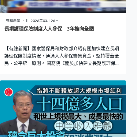
及時消除風險隱患。
有線新聞
2026年03月26日
長期護理保險制度人人參保 3年推向全國
【有線新聞】國家醫保局和財政部介紹有關加快建立長期
護理保險制度情況，通過人人參保籌集資金，堅持覆蓋全
民、公平統一原則。 國務院《關於加快建立長期護理保險
制度的意見》，明確要求用約3年時間，基本建立適應國情
的長期護理保險制度，並會從局部試點推向全國。在國新
辦記者會上，國家醫保局解釋通過全民參保集資，為失能
參保人提供基本生活照料和醫療護理並報銷相關費用，服
務更規範，項目更均等。 國家醫保局醫藥服務管理司司長
黃心宇：「國家醫保局制定了全國統一的長期護理保險的
服務項目目錄，將重度失能人員迫切需求的36項服務納入
了長期護理支付範圍，包括協助進食、沐浴、口腔清潔，
這些維持基本生活所必需的生活照護類的20項，還有像吸
痰、導尿這樣的基礎性的醫療護理類服務項目。」 新制度