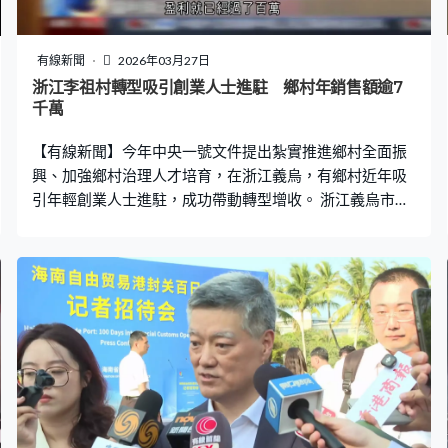
有線新聞
2026年03月27日
浙江李祖村轉型吸引創業人士進駐 鄉村年銷售額逾7
千萬
【有線新聞】今年中央一號文件提出紮實推進鄉村全面振
興、加強鄉村治理人才培育，在浙江義烏，有鄉村近年吸
引年輕創業人士進駐，成功帶動轉型增收。 浙江義烏市的
李祖村已有500多年歷史，早年屬於貧困村落，自當局20
多年前啟動「千村示範、萬村整治」工程以來，陸續吸引
外來人口進駐，政府近年更加積極帶動村落進行大改造。
李祖村青年創業人士楊聰雲：「我是3年前來的李祖村，然
後來了李祖村之後，我就把我自己之前在杭州學習到的直
播經驗帶到村子裡，然後我在李祖村開了一家西班牙火腿
的直播體驗店。」 逾百間閒置廠房和農屋3年內成功「變
身」，成為80間特色小店，當中有賣農產品、文創、手工
藝，帶動就業與農產品增值。當局亦有推出相應扶持計
劃，如首三年免收租，免費讓年輕人使用閒置農房，又提