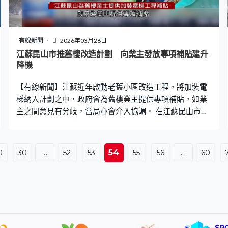
有線新聞
2026年03月26日
江蘇昆山市推舊樓改造計劃 向業主發放專項補貼建升
降機
【有線新聞】江蘇近年啟動老舊小區改造工程，將加裝電
梯納入計劃之中，政府會為舊樓業主提供專項補貼，如業
主之間意見有分歧，當局亦會介入協調。 在江蘇昆山市這
個90年代建成的屋苑，3年前被列為首個改造工程試點，
屋苑不少住戶都是長者，所以改造工程的第一步便是要加
裝升降機。為了爭取居民支持，政府為業主提供專項補
54
0
30
...
52
53
55
56
...
60
貼，幫居民提取住房公積金，最終原本55萬元人民幣一部
的升降機，住戶只需支付少於一半的費用。 居民鍾婆婆：
「我的腿有關節炎，醫生說你要少走樓梯，當時我還想搬
家，我說再老下去，不搬家我樓梯走不動了。我住在5樓，
出了33,000多一點。」 不過就算有補貼仍有低層業主反
對，數據顯示，全國逾8成加裝電梯失敗，就是因為業主意