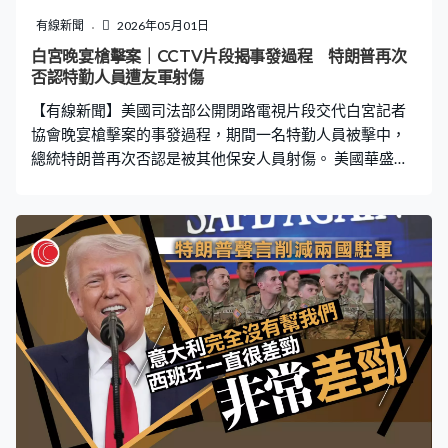
有線新聞
2026年05月01日
白宮晚宴槍擊案｜CCTV片段揭事發過程 特朗普再次
否認特勤人員遭友軍射傷
【有線新聞】美國司法部公開閉路電視片段交代白宮記者
協會晚宴槍擊案的事發過程，期間一名特勤人員被擊中，
總統特朗普再次否認是被其他保安人員射傷。 美國華盛頓
特區聯邦檢察官皮羅在社交平台發布一段長達六分鐘的閉
路電視片段，清楚看到疑犯艾倫的犯案路線。身穿深色外
套的艾倫先行入宴會廳外監控死角的走廊，脫下藏有霰彈
槍的外套，期間曾有警犬在附近巡邏。幾秒過後，艾倫手
持霰彈槍快速衝過安檢區域，並向特勤人員開槍，左下方
的特勤人員隨即開槍還擊。特勤人員曾向艾倫至少開四
槍，但沒有命中，當局確認有一名特工在混戰中被子彈擊
中防彈背心受輕傷。但影片無法清晰看到艾倫何時開槍，
因而未能證實是艾倫開槍導致，還是遭到其他保安人員射
傷，不過特勤局局長柯倫重申特勤人員是被艾倫近距離打
中。 特朗普：「我只是想說，他們證實不是友軍誤傷，意
思就是不是我們的責任。」今次是特朗普兩年內第三次遇