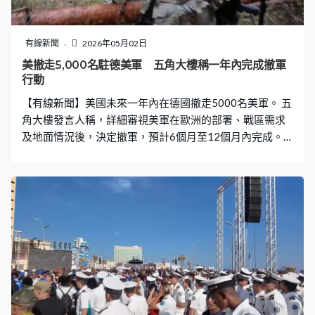
有線新聞
2026年05月02日
美撤走5,000名駐德美軍 五角大樓稱一年內完成撤軍
行動
【有線新聞】美國未來一年內在德國撤走5000名美軍。 五
角大樓發言人稱，詳細審視美軍在歐洲的部署、戰區需求
及地面情況後，決定撤軍，預計6個月至12個月內完成。
目前駐德國美軍共有3.5萬人。有官員指撤走的美軍包括一
隊旅級戰鬥隊成員。總統特朗普早前不滿德國總理默茨批
評美國對伊朗的軍事行動，研究削減駐德國美軍人數。有
五角大樓高級官員指，默茨連日言論並不恰當亦沒有益
處，總統理所當然地作出回應。