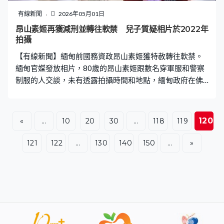
星」，雙方要維護好來之不易的穩定局面，和籌備好重要
有線新聞
2026年05月01日
高層互動議程，探索構建具戰略性、建設性，穩定性的中
昂山素姬再獲減刑並轉往軟禁 兒子質疑相片於2022年
美關係。外交部引述魯比奧指，雙方要保持溝通協調，為
拍攝
兩國高層互動積累成果。 至於台灣問題，王毅強調是事關
【有線新聞】緬甸前國務資政昂山素姬獲特赦轉往軟禁。
中國的核心利益，是雙邊關係最大風險點，美國應
緬甸官媒發放相片，80歲的昂山素姬跟數名穿軍服和警察
制服的人交談，未有透露拍攝時間和地點，緬甸政府在佛
陀日宣布特赦在囚犯人獲減六分一刑期，是近半個月昂山
素姬第二次獲減刑，並獲准由監獄轉到指定地點軟禁至刑
期屆滿。她的律師團隊暫未收到通知，她兒子質疑相片是
120
«
...
10
20
30
...
118
119
2022年拍攝，暫時無法證實媽媽的狀況，希望知道她是否
仍生存。
121
122
...
130
140
150
...
»