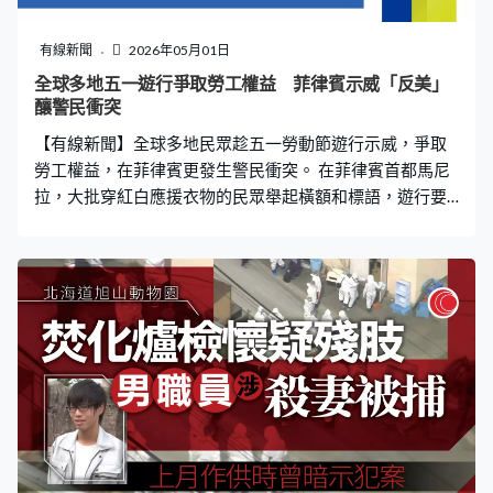
有線新聞
2026年05月01日
全球多地五一遊行爭取勞工權益 菲律賓示威「反美」
釀警民衝突
【有線新聞】全球多地民眾趁五一勞動節遊行示威，爭取
勞工權益，在菲律賓更發生警民衝突。 在菲律賓首都馬尼
拉，大批穿紅白應援衣物的民眾舉起橫額和標語，遊行要
求提高薪金。因應中東局勢不穩，以致能源成本不斷上
漲，不少人高叫口號要求降低汽油價格，又高舉反戰和反
美旗幟，抗議戰事導致生活成本飆升。遊行隊伍去到美國
大使館附近，一度試圖突破警方防線，雙方互相推撞。 五
一勞動節，世界各地都有爭取勞工權益的活動，日本東京
即使天氣惡劣，仍有數以千人在涉谷代代木公園聚集，要
求政府協助應對通貨膨脹。南韓首爾光化門前亦有大規模
集會，呼籲完善勞工條例，保障工人基本權利，主辦單位
指市中心估計有過萬人參與活動，仁川市亦有民眾響應，
警方部署警力協助疏導交通。希臘雅典市中心廣場有不少
示威者參與由主要工會號召的24小時罷工，公共交通受影