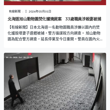
響。 由於在美國，五一勞動節並非聯邦假期，全美各地勞
工組織發起數千項罷工罷課等活動，反對總統特朗普的移
有線新聞
2026年05月01日
民政策等。
北海道旭山動物園焚化爐燒屍案 33歲職員涉殺妻被捕
【有線新聞】日本北海道一名動物園職員涉嫌以園內的焚
化爐毀壞妻子遺體被捕，警方循謀殺方向調查。 旭山動物
園為配合警方調查，延長停業至今日重開。警員在園內火
化動物屍體的焚化爐檢獲懷疑人體殘肢，拘捕動物園33歲
男職員鈴木達也。據報他承認在3月31日動物園晚上關門
後，用焚化爐焚毀同齡妻子鈴木由衣的遺體。警方上月23
日接獲女方親友報案指她失蹤，據報疑犯作供時亦暗示是
自己殺害妻子。