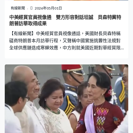
內部提出中止西班牙的北約成員資格。 特朗普又再次批評
有線新聞
2026年05月01日
德國總理默茨不稱職，國家受移民、能源等問題困擾，默
中美經貿官員視像通 雙方形容對話坦誠 貝森特冀特
茨到訪一個軍事基地，致辭時未有直接回應特朗普削軍的
朗普訪華取得成果
言論，只強調德國與盟友，尤其是美國仍保持緊密互信關
【有線新聞】中美經貿官員視像通話，美國財長貝森特稱
係，重申支持有條件協助霍爾木茲海峽重
磋商特朗普本月訪華行程，又聲稱中國實施挑釁性法規對
全球供應鏈造成寒蟬效應，中方則就美國近期對華經貿限
制措施表達嚴正關切。 副總理何立峰和美國財長貝森特及
貿易代表格里爾進行視像通話，雙方均形容對話坦誠。貝
森特聲稱，中國近期實施挑釁性域外管制法規，對全球供
應鏈造成寒蟬效應，但沒有交代詳情，中方則嚴正關切美
國近期對華經貿限制措施。 貝森特又指已跟中方討論總統
特朗普五月訪華行程，期望特朗普和國家主席習近平的會
談取得成果。何立峰則指，雙方圍繞落實中美元首會晤和
通話共識，就妥善解決彼此關注的經貿問題和拓展務實合
作，進行坦誠、深入、建設性交流。雙方同意繼續發揮中
美經貿磋商機制作用，增進共識、管控分歧，推動雙邊經
貿關係健康、穩定及可持續發展。 外長王毅則與美國國務
卿魯比奧通電話，稱元首外交始終是中美關係的「定盤