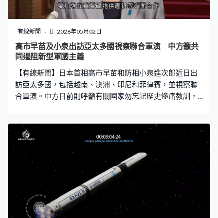
有線新聞
2026年05月02日
高市早苗及小泉出訪亞太多國視察聯合軍演 中方籲共
同遏阻新型軍國主義
【有線新聞】日本首相高市早苗和防相小泉進次郎近日出
訪亞太多國，包括越南、澳洲、印尼和菲律賓，並視察聯
合軍演。中方日前則呼籲有關國家勿忘記歷史慘痛教訓，
停止製造分裂對抗，並共同遏阻新型軍國主義。 日本首相
高市早苗周五晚抵達越南首都河內，越南政府辦公廳部長
鄧春風、常務副外長阮明羽等在場迎接。高市此行將與越
共總書記蘇林及總理黎明興等越方高層會晤，高市指此次
出訪越南和澳洲，要加強在重要礦物供應鏈等方面合作。
高市早苗：「透過這些訪問，亦考慮到中東局勢，亞洲區
的能源供應穩定及重要礦物等供應鏈加強韌性，以確認在
這些方面加強合作。這種種合作也對日本的原油、石油產
品等重要物資運輸也是很重要的。」高市又被問及對華關
係，重申兩國是重要近鄰，仍對雙方對話持開放態度，將