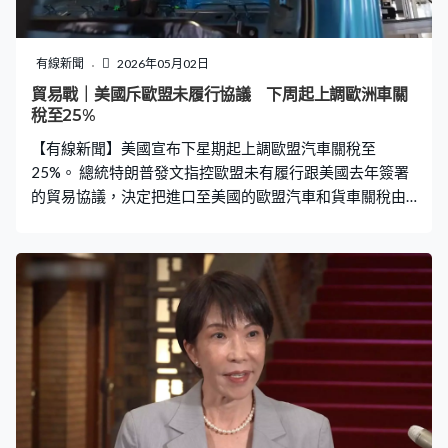
有線新聞
2026年05月02日
貿易戰｜美國斥歐盟未履行協議 下周起上調歐洲車關
稅至25%
【有線新聞】美國宣布下星期起上調歐盟汽車關稅至
25%。 總統特朗普發文指控歐盟未有履行跟美國去年簽署
的貿易協議，決定把進口至美國的歐盟汽車和貨車關稅由
15%提升至25%，重申若歐洲車廠轉移生產線至美國則不
用面臨關稅。歐洲議會貿易委員會主席蘭格批評美國是不
可靠的貿易夥伴，稱不應這樣對待緊密夥伴，歐盟將憑自
身優勢，用明確、堅定態度回應。