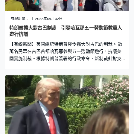
有線新聞
2026年05月02日
特朗普擴大對古巴制裁 引發哈瓦那五一勞動節數萬人
遊行抗議
【有線新聞】美國總統特朗普簽令擴大對古巴的制裁。 數
萬名民眾在古巴首都哈瓦那參與五一勞動節遊行，抗議美
國實施制裁。根據特朗普簽署的行政命令，新制裁針對支
持古巴政權安全機關的個人、實體或官員等，有份跟被制
裁的人交易或提供協助的人，則會面臨二級制裁。古巴外
長羅德里格斯稱，華府單方面對古巴實施脅迫措施，卑劣
且荒謬，目的是集體懲罰古巴人民。並重申不會被美國嚇
倒。