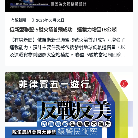
繼續作戰略和有效應對。 高市出訪的下一站澳洲，防相小
泉進次郎在兩周前也到訪過，並達成了提供軍艦的協議，
亦是修改武器出口原則後的首宗大規模協議。小泉下周起
有線新聞
2026年05月01日
將到訪印尼和菲律賓，其中在菲律賓期間將視察年度美菲
俄新型聯盟-5號火箭首飛成功 運載力增至18公噸
聯合軍演，今年亦是日本的自衛隊首次正式參與軍演的戰
【有線新聞】俄羅斯新型聯盟-5號火箭首飛成功，增強了
鬥部分。 中方早前批評日本近日參與軍演等種種動向，指
運載能力，預計主要任務將包括發射地球低軌道衛星，以
日本的新型軍國主義已成勢為患，構成現實威脅
及運載貨物到國際太空站補給。 聯盟-5號於當地周四晚在
哈薩克拜科努爾發射場升空，這款新一代中型火箭主要用
於取代舊款的天頂號火箭，其中以第2級的引擎設計改良程
度和分別最明顯。天頂號火箭以RD-120主推力引擎配合
RD-8姿態控制引擎，聯盟-5號則換了兩者整合一體的RD-
0124MS引擎，可同時產生主要推力和控制姿態。雖然引
擎的最大推力只有舊款引擎約一半，但因為火箭整體設計
和燃料使用的效率增加，令運載力不降反升，運載往地球
低軌道的最大載荷，由約14公噸增至18公噸。 除了技術原
因，俄羅斯研發這款火箭多少亦與烏克蘭之間的地緣局勢
相關，因為新的聯盟-5號可擺脫對個別烏克蘭設計和零件
的依賴。