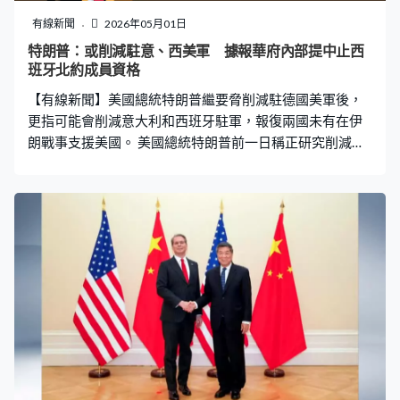
到槍擊，被問到會否考慮長期穿著防彈背心，特朗普開玩
有線新聞
2026年05月01日
笑地表示暫時不會考慮。「我不知道能不能接受自己增重
特朗普：或削減駐意、西美軍 據報華府內部提中止西
20磅，這些人看起來真棒，他們當中有些人就是強壯的典
班牙北約成員資格
範。如果你想增重20至25磅，可以嘗試穿防彈背心，說實
【有線新聞】美國總統特朗普繼要脅削減駐德國美軍後，
話這件背心表現非常出色，因為它可以近距離擋
更指可能會削減意大利和西班牙駐軍，報復兩國未有在伊
朗戰事支援美國。 美國總統特朗普前一日稱正研究削減駐
德國美軍人數，不滿德國總理默茨批評美國對伊朗的軍事
行動。他在白宮見記者時被問到，對立場和德國相近的歐
洲國家會否同樣削減駐軍。特朗普：「（你會否考慮對西
班牙和意大利採取相同行動？他們一直不太配合。）對，
可能會。我可能會，為何不應該呢？意大利完全沒有幫我
們，西班牙一直很差勁，非常差勁。」他又形容美國正協
助歐洲收拾烏克蘭的「爛攤子」，但歐洲卻想對伊朗戰事
置身事外。 截至去年12月，逾一萬二千名美軍駐紮在意大
利，西班牙則有3,800人，意大利防長克羅塞托稱不理解特
朗普為何針對意大利，稱國家沒船通過霍爾木茲海峽仍願
意參與護航任務，獲美軍大力讚賞。西班牙首相桑切斯則
禁止美軍使用當地空軍基地執行攻擊伊朗任務。據報華府