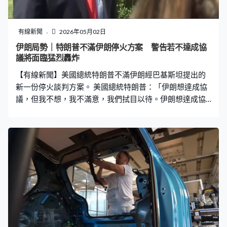
有線新聞
2026年05月02日
伊朗局勢｜特朗普不滿伊朗停火方案 警告若不達成協
議將面臨猛烈轟炸
【有線新聞】美國總統特朗普不滿伊朗經巴基斯坦提出的
新一份停火談判方案。 美國總統特朗普：「伊朗想達成協
議，但我不想，我不滿意，我們拭目以待。伊朗想達成協
議，因為她們的軍隊基本上不復存在。她們想促成協議，
但我對此不滿。」 特朗普指伊朗談判條件不可接受。特朗
普稱已跟伊朗對話，對方提出不可接受的條件，沒有透露
方案詳情。又認為她們的領導層四分五裂，彼此存在巨大
分歧、非常混亂。警告若伊朗不跟美國達成協議，將會遭
受猛烈轟炸。 伊朗外長阿拉格齊稱，若美國不再威脅、挑
釁，伊朗預備好透過外交解決衝突。最高領袖穆傑塔巴在
五一勞動節發聲明，聲稱伊朗在戰鬥中向敵人證明國家有
進步及卓越，呼籲民眾支持國內消費，避免裁員等，從經
濟和文化領域擊敗敵人。