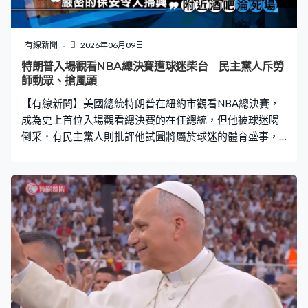
員周日抵達墨西哥時，已作出政治表態，他們胸前佩戴著
金色的「168」胸針，悼念今年2月伊朗南部一間女子小學
被導彈空襲的168名罹難者，據報行動是美軍所為。伊朗
有線新聞
2026年06月09日
國足由墨西哥軍警車隊護送，有不少球迷守候，他們手持
特朗普入場觀看NBA總決賽遭球迷柴台 民主黨人斥勞
國旗又高舉橫額，向愛隊表達支持。 伊朗隊原定計劃在亞
師動眾、搶風頭
利桑那州的訓練基地操練，但華府因美伊衝突限制入境，
【有線新聞】美國總統特朗普在紐約市觀看NBA總決賽，
令伊朗國足只能轉至墨西哥備戰。
成為史上首位入場觀看總決賽的在任總統，但他被球迷喝
倒采．有民主黨人則批評他試圖將屬於球迷的體育盛事，
變成博取關注的個人騷。 美國總統特朗普的車隊在紐約市
中心經過，沿途有示威者高呼口號，手持要求他下台及結
束伊朗戰事的標語牌，當中更寫上「特朗普，地獄見」字
句。在被譽為「籃球聖地」的紐約市這日人頭湧湧，他們
均是為了見證NBA紐約人在主場麥迪遜廣場花園對戰馬刺
的總決賽第三場賽事，期望重奪已失落53年的總冠軍。 在
紐約發跡、屬紐約人資深球迷的特朗普亦捧場，在設有防
彈玻璃的包廂觀戰，但他在國歌演奏期間被現場球迷報以
噓聲。他同時被人拍攝到疑似睡覺的一幕。 因應特朗普出
席賽事，當局嚴陣以待，紐約市部署數千名警員，特勤局