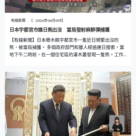
正處於重新武裝的危機，強調真正的安全必須建基於尊重
國際法和耐心對話，決策亦要尊重人權，又促請各國在難
民問題加強合作，杜絕因戰爭、經濟等原因的偷渡。 本身
有線新聞
2026年06月09日
是西甲球會皇家馬德里球迷的良十四世，去到球會主場班
日本宇都宮市連日熊出沒 當局發射麻醉彈捕獲
拿貝球場與超過70000名信眾會面，他指人類被各種圖像
【有線新聞】日本櫪木縣宇都宮市一隻近日頻繁出沒的
和文字所包圍，但心中渴求正義和真理，勉勵信眾凝聚力
熊，被當局捕獲。 多個政府部門和獵人經過連日搜索，當
量以福音作見證。良十四世又與皇馬會長佩雷
地下午二時前，在一個住宅區的灌木叢發現一隻熊。工作
人員發射三發麻醉彈，最終將牠捕獲，之後合力將熊抬入
獸籠，用貨車運走。這隻身長約一米的熊相信是成年熊，
上周六開始多次被監控鏡頭拍攝到蹤影，有時非常接近行
人。當局以安全為由，宣布全市94間中小學停課兩日，宇
都宮大學亦停課，並設立危險鳥獸對策總部應對。