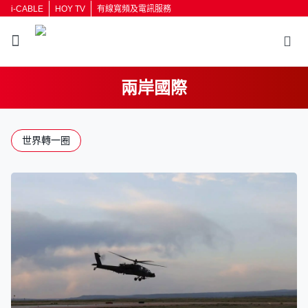
i-CABLE
HOY TV
有線寬頻及電訊服務
兩岸國際
世界轉一圈