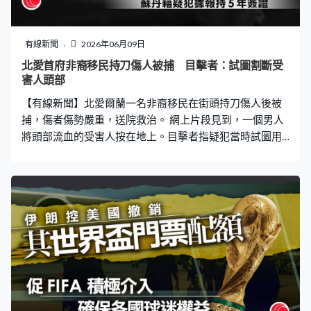
有線新聞
2026年06月09日
北愛首府非裔移民持刀傷人被捕 目擊者：試圖割斷受
害人頭部
【有線新聞】北愛爾蘭一名非裔移民在街頭持刀傷人後被
捕，傷者傷勢嚴重，送院救治。 網上片段見到，一個男人
將頭部流血的受害人按在地上。目擊者指疑犯當時試圖用
刀割斷受害人的頭部，途人見狀合力制服。現場是北愛首
府貝爾法斯特，疑犯是來自蘇丹的30多歲移民，據報獲得
五年簽證。首相施紀賢譴責事件，強調不能容忍暴力。有
人事後在網上發起大規模反移民示威，首相府呼籲民眾保
持冷靜。