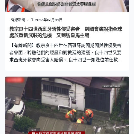
則出動數百人，所有入場者須通過金屬探測器檢查，紐約
人建議球迷提早兩小時進場，大排長龍下有人變得鼓譟。
很多酒吧的生意因路障受影響，由原本預期的「旺場」變
有線新聞
2026年06月09日
成「死場」。馬刺球星迪艾朗霍斯亦抱怨總統的來臨為其
教宗良十四世西班牙晤性侵受害者 到國會演說指全球
他人帶來不便。麥迪遜廣場花園外原定舉行觀賽派對，出
處於重新武裝的危機 又到訪皇馬主場
於安全考慮需移師至布萊恩特公園，雖然熱情球迷仍踴躍
【有線新聞】教宗良十四世在西班牙訪問期間與性侵受害
為愛隊打氣，但有人稱嚴密的保安令人掃興
者會面，聆聽他們的經歷和對教廷的建議，良十四世又要
求西班牙教會向受害人賠償。 良十四世一如幾位前任教
宗，都會在外訪時與被神職人員性侵的受害者會面。他在
馬德里的梵蒂岡使館與6名受害者閉門會面約1小時，聽取
他們的經歷和對教會的建議。教廷的聲明指，良十四世承
諾改善應對神職人員性侵的機制，不過有未獲邀的團體批
評會面缺乏代表性，認為只是一場公關表演，又譴責教會
至今仍在隱瞞事件及包庇違規人員。他會見西班牙主教時
說，神職人員性侵醜聞令受害者處身黑暗，教會必須深入
聆聽和關懷他們。 教宗良十四世：「面對這種禍患，教會
必須以聆聽、真相、公義、賠償來回應，而且要更堅定地
防範和培養關懷文化。」良十四世在國會演說，指出全球