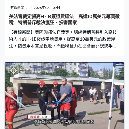
有線新聞
2026年06月09日
美法官裁定提高H-1B簽證費違法 高達10萬美元等同徵
稅 特朗普斥裁決瘋狂、損害國家
【有線新聞】美國聯邦法官裁定，總統特朗普將引入高技
術人才的H-1B簽證申請費用，提高至10萬美元的政策違
法，指費用本質是稅收，而徵稅權力在國會而非總統手
上。特朗普批評法官的裁決瘋狂，對國家造成損害。 美國
總統特朗普去年9月簽署公告，將引入外國高技術專業人才
的H-1B工作簽證費用提高至10萬美元，比原來的費用高
20至50倍，觸發20名民主黨州檢察長入稟挑戰。 波士頓
地區法官索羅金周一就案件頒布42頁書面判詞，裁定措施
違法，認同控方指大幅提高H-1B簽證費用無論本質或用途
都等同徵稅，不認為是辯方所定義的「監管費用」，或引
用案例中的「罰款」，裁定特朗普政府未經國會授權而徵
稅，國務院和公民及移民服務局不得執行政策。 法官又在
判詞指，聯邦稅款不一定要經國稅局徵收，並引用最高法
院今年2月推翻華府關稅措施的裁決，指由國土安全部徵收
的關稅憲法上亦是稅收。 司法部回應裁決，強調華府決心