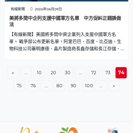
有線新聞
2026年06月09日
美將多間中企列支援中國軍方名單 中方促糾正錯誤做
法
【有線新聞】美國將多間中資企業列入支援中國軍方名
單。 戰爭部公布更新名單，阿里巴巴、百度、比亞迪、生
物科技公司藥明康德、晶片製造商長鑫存儲和長江存儲、
機械人公司速騰聚創及宇樹科技均榜上有名，中國海洋石
油旗下兩間企業則從名單中剔除。今年2月總統特朗普的訪
華行程未確定前，五角大樓曾短暫發布更新名單，之後迅
74
«
...
10
20
30
...
72
73
速撤回，又指列入名單不是實施制裁，只是提醒美國供應
商留意，以及將來有可能限制與這些公司簽訂合約。 中國
75
76
...
80
90
100
...
»
駐美大使館批評美國泛化國家安全概念，敦促美方糾正錯
誤做法，為中國企業提供非歧視營商環境。