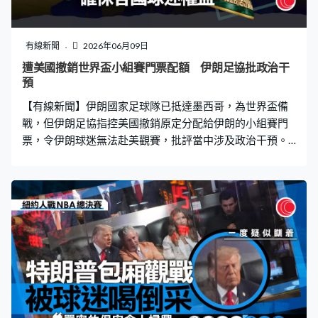
有線新聞
2026年06月09日
遭美國撤銷世界盃小組賽門票配額 伊朗足協批政治干
預
【有線新聞】伊朗國家足球隊已抵達墨西哥，為世界盃備
戰，但伊朗足協指控美國撤銷原定分配給伊朗的小組賽門
票，令伊朗球迷無法赴美觀賽，批評當中涉及政治干預。
伊朗國足已抵達墨西哥，並在北部邊境城市蒂華納積極操
練備戰，他們將會在小組賽迎戰新西蘭、比利時和埃及，
三場比賽預計在美國的洛杉磯及西雅圖舉行。 但伊朗足協
發聲明，指控華府撤銷本屆賽事給予伊朗的門票配額。根
據國際足協規定，參賽國家可獲得每場賽事8%的門票配
額，並透過官方渠道出售。伊朗足協指現時無法向已購票
人士提供門票，批評美國試圖阻止早已安排行程的伊朗球
迷，到場觀賞比賽。伊朗足協又呼籲國際足協積極介入，
維護體育中立與公平原則，確保各國球迷的平等權益。 伊
朗最新的指控，令更多政治陰霾籠罩世界盃。伊朗國足成