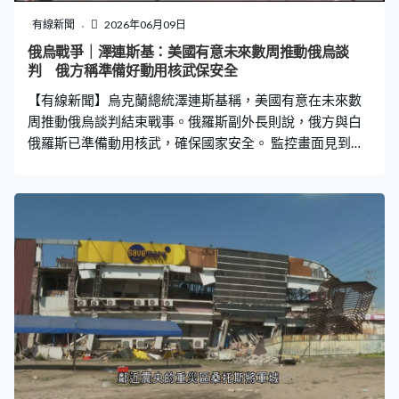
保障美國勞工，全力支持總統的「美國優先」政策，揚言
有線新聞
2026年06月09日
繼續追究濫用H-1B簽證的企業。 H-1B每年有8萬5千個配
俄烏戰爭｜澤連斯基：美國有意未來數周推動俄烏談
額，主要分配給矽谷科企聘請外國工程師，前年逾7成申請
判 俄方稱準備好動用核武保安全
者來自印度，中國人佔約1成。
【有線新聞】烏克蘭總統澤連斯基稱，美國有意在未來數
周推動俄烏談判結束戰事。俄羅斯副外長則說，俄方與白
俄羅斯已準備動用核武，確保國家安全。 監控畫面見到，
炮彈擊中一處空地起火。烏克蘭指，俄羅斯出動無人機攻
擊中部扎波羅熱，多座住宅和汽車受損，多人死傷，邊境
蘇梅和哈爾科夫等地亦持續受襲。烏軍武裝部隊總司令瑟
爾斯基稱，俄軍試圖在烏克蘭東部和南部推進，雙方戰鬥
愈趨激烈，前線形勢不斷變化，但烏軍正逐步收復失地，
單是上個月已收復100平方公里領土，累計今年已奪回600
平方公里土地，瑟爾斯基強調烏克蘭掌握主動權。 總統澤
連斯基接受英國《衛報》訪問，認為烏軍戰力持續提升，
是兩年來最強，聲言俄羅斯不會取勝。早前在倫敦會晤英
法德領袖的澤連斯基，亦與美國特使威特科夫及總統特朗
普女婿庫什納通電話，形容會談正面。他稱明白全球目光