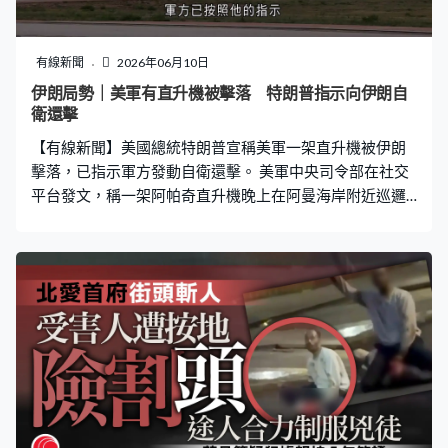
有線新聞
2026年06月10日
伊朗局勢｜美軍有直升機被擊落 特朗普指示向伊朗自
衛還擊
【有線新聞】美國總統特朗普宣稱美軍一架直升機被伊朗
擊落，已指示軍方發動自衛還擊。 美軍中央司令部在社交
平台發文，稱一架阿帕奇直升機晚上在阿曼海岸附近巡邏
時墜毀，兩名機組人員約兩小時後獲救，目前情況穩定，
正徹查事件。總統特朗普則指控直升機是由伊朗擊落，軍
方已按照他的指示對伊朗發動自衛性打擊，回應其無理侵
略行為。 伊朗外長阿拉格齊則稱因自身人為失誤、意外事
故，或可能被捲入戰火，而靠近伊朗的外國軍隊持續面臨
風險，若想確保安全就要離開。又指美國繼續試探伊朗的
決心，強調軍方對任何攻擊或威脅絕不姑息。