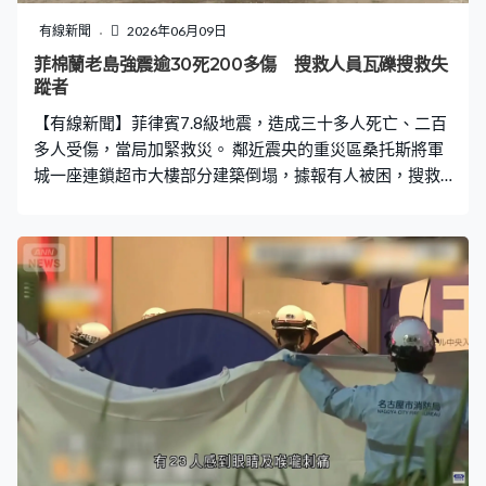
聚焦伊朗局勢，但實現歐洲和平是烏美共同目標，感謝威
特科夫和庫什納在未來數周推動以外交結束戰事。 路透社
有線新聞
2026年06月09日
引述知情人士，美烏官員正磋商安排兩人訪問基輔，若成
菲棉蘭老島強震逾30死200多傷 搜救人員瓦礫搜救失
事，將是他們首次到訪烏克蘭。 俄羅斯副外長加盧津向俄
蹤者
媒透露，由於北約在俄羅斯和白俄羅斯邊境有挑釁性軍事
【有線新聞】菲律賓7.8級地震，造成三十多人死亡、二百
部署，兩國準備好動用所有手段包括核武
多人受傷，當局加緊救災。 鄰近震央的重災區桑托斯將軍
城一座連鎖超市大樓部分建築倒塌，據報有人被困，搜救
人員帶同工具在瓦礫搜索失蹤者。菲律賓南部棉蘭老島附
近海域昨日上午發生7.8級地震，之後有百多次餘震，最大
一次為6.5級，約一萬個家庭流離失所。總統小馬可斯已下
令相關機構加緊救災，政府又派出食物貨車支援搜救人員
和災民。