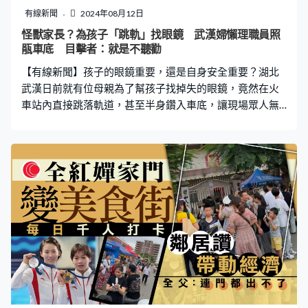
有線新聞
2024年08月12日
怪獸家長？為孩子「跳軌」找眼鏡 武漢婦懶理職員照
瓹車底 目擊者：就是不聽勸
【有線新聞】孩子的眼鏡重要，還是自身安全重要？湖北
武漢日前就有位母親為了幫孩子找掉失的眼鏡，竟然在火
車站內直接跳落軌道，甚至半身鑽入車底，讓現場眾人無
不抹一額汗。 目擊者憶述：義無反顧地跳了下去 據湖北
「大風新聞」引述目擊者介紹，當時「孩子的眼鏡掉在火
車軌道下面，孩子媽媽義無反顧地跳了下去，跑到鐵軌上
給孩子找眼鏡，非常危險」。目擊者拍下的現場影片可
見，一名中年女子俯身在列車軌道下穿行，拿著手機照
明。月台上穿制服的工作人員在喊話規勸：「不要下去，
你別動！別動！先上來！眼鏡重要還是命重要？」 目擊者
指這位孩子媽媽不聽勸，「現場車站工作人員一直在勸
說，但她還是拿著手機在找孩子的一副眼鏡，最後還是幫
孩子找到了眼鏡。確實很危險，幸虧是始發站，不然影響
更大」。工作人員向大風新聞指出，即便是始發站，列車
尚未啟動，乘客擅自這樣下到鐵軌也是有安全風險的。 要