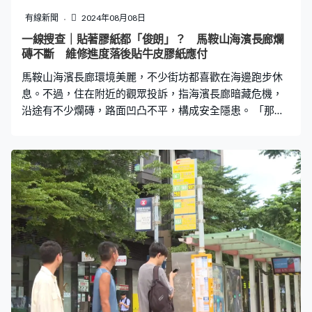
「死念」，擔心發生意外，於是報警求助。有網民更上載
有線新聞
2024年08月08日
一張圖片，懷疑有警員前往何伯位於屯門的住所調查。事
一線搜查｜貼著膠紙都「俊朗」？ 馬鞍山海濱長廊爛
件引起不少網民討論，有人怒斥兩人浪費警力，亦有人質
磚不斷 維修進度落後貼牛皮膠紙應付
疑兩人只是為流量而做戲，不過亦有人表示無論是否做
馬鞍山海濱長廊環境美麗，不少街坊都喜歡在海邊跑步休
戲，擔心何伯的精神健康出問題。
息。不過，住在附近的觀眾投訴，指海濱長廊暗藏危機，
沿途有不少爛磚，路面凹凸不平，構成安全隱患。 「那些
四方階磚雖然容易打理，但是曬後就會膨脹，下雨後就會
收縮，然後就脫落。我發現很多地方都是沒有階磚，又或
是凹凹凸凸。」投訴人植先生指出，階磚鬆脫後沒有維
修，街坊不小心就會被絆倒。 植先生曾向公園管理員、
1823熱線，以及康文署反映問題，但總是兜兜轉轉，問題
仍然存在，「當我告訴他們爛磚的位置，不見了階磚，或
是凹凹凸凸，你叫他做這樣，他就只做這個，可否由頭走
到尾一次過處理？你投訴這個地方，他只處理這個地
方。」 馬鞍山海濱長廊全長3.2公里，《一線搜查》到現場
了解情況，發現差不多每200至300米，就見到裂痕或爛
磚，就連一些方便視障人士的引路帶也有損毁；有爛的地
方，就用牛皮膠紙或用雪糕筒蓋著，至於何時會維修，則