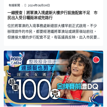
作為而造成，因此不會賠償。 港鐵向《一線搜查》證實事
有線新聞
2024年08月09日
件，強調維修保養承辦商在事發前一晚做過檢查，確認運
一線搜查｜將軍澳入境處新大樓步行設施配套不足 市
作正常，公證行亦已就個案完成調查，並將結果通知當事
民出入受日曬雨淋或兜路行
人。但由於收到對方要求跟進，港鐵會再將個案交予公證
位於將軍澳的入境事務處新總部大樓早前正式啟用，不少
行跟進。 《一線搜
辦理證件的市民，都要經港鐵將軍澳站或調景嶺站前往，
但連接大樓的步行配套不足，有區議員反映，出入市民要
日曬雨淋，對長者或傷健人士尤其不便，希望作出改善。
《一線搜查》實地測試由將軍澳站和調景嶺站前往入境事
務處總部所需時間，發現由將軍澳站前往約5分鐘，而調景
嶺站需要多一倍時間。但連接兩個港鐵站之間的通道，大
部份沒有上蓋。 由將軍澳站經商場及調景嶺體育館，旁邊
有一條有蓋天橋連接入境處總部，該條天橋最近已開通，
不過西貢區區議員張美雄指出，即使有蓋天橋已開通，但
要兜路走10多分鐘才到達新大樓，認為有關接駁設施有改
善空間。 他建議，將軍澳站與新總部大樓之間的寶邑路和
唐賢街交界，可設置對角過路處和延長綠燈時間，讓市民
更直接和方便前往大樓；附近巴士站應增設上蓋和坐椅，
方便乘搭巴士的市民。 他又指出，人境處總部旁邊，將興