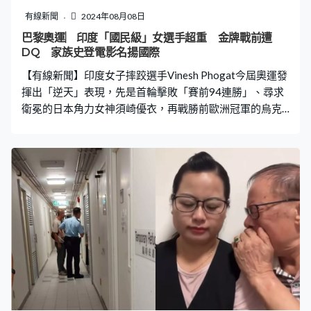
建街市市政大樓，預計2028年或2029年落成。該市政大
有線新聞
2024年08月08日
樓設計上已有通道連接旁邊的商場，再接通將軍澳站。他
巴黎奧運︳印度「國民級」女選手超重 金牌戰前遭
希望有關部門可考慮，在入境處總部大樓與新市政大樓之
DQ 家族史登電影名揚國際
間，提供行人天橋接駁，以便進出將軍澳站。 《一線搜
【有線新聞】印度女子摔跤選手Vinesh Phogat今屆奧運發
查》HOY TV77台 播出日期
揮出「逆天」表現，先是首輪擊敗「賽前94連勝」、尋求
衛冕的日本角力女神須崎優衣，再戰勝前歐洲冠軍的烏克
蘭Oksana Livach和泛美運動會冠軍的古巴Yusneylis
Guzman，並且闖入金牌戰。不過，她於賽前磅重因超標
100克，最終慘遭取消資格。 重量與一副啤牌相約 用盡
方法減磅仍失敗 「儘管團隊連夜努力，她的體重還是超出
50公斤，目前代表團不會發表進一步評論，請大家尊重她
的私隱，希望大家將注意力集中在賽事上。」印度奧委會
發出的聲明表示，Phogat在金牌戰賽前第2次秤重超重，
遭取消資格。印度體育部門首長曼達維亞證實，超重了
100公克，即與一副啤牌相約。 印度奧委會首席醫療官帕
迪瓦拉表示，在周二進行了三場比賽後，她的體重被發現
比正常情況增加。週二早上Phogat成功過磅，而營養師也
計算出她可以攝取大約1.5公斤的水和食物，比賽結束後她