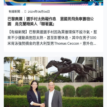
此，認為人流太多。他指出，近年太多新樓盤入伙，人流
較以往多，以近濕地公園新落成的兩個屋苑為例，都已經
有線新聞
2024年08月06日
接近4,000伙，但交通沒有任何改善的話，變相處於飽和的
巴黎奧運｜選手村太熱礙作息 意國男飛魚寧露宿公
情況。 他認為，現時規劃跟不上社區發展，舉例指天水圍
園 烏克蘭睡美人「瞓著贏」
區30多年前，政府已經預留了6號支線，即輕鐵新增一段
【有線新聞】巴黎奧運選手村因為貫徹環保不設冷氣，惹
以預留發展，但到今時今日、30年
來不少運動員抱怨太熱，甚至影響休息，其中在男子100
米背泳強勢摘金的意大利型男Thomas Ceccon，意外在
200米背泳失落決賽資格後，就狠批選手村住宿條件太
差，晚上根本無法入睡，甚至被人發現他要露宿公園。 飽
受高溫噪音所苦 坦言因太累出局 據外國傳媒報道，沙地
阿拉伯賽艇選手Husein Alireza本月3日在IG上傳限時動
態，可見Ceccon側躺在選手村公園長椅邊的草地上熟睡，
鋪在草地上的是一條白色毛巾。Ceccon看似十分安詳，感
覺可以充分獲得休息。因英俊臉蛋與精壯「人魚線」狂吸
粉絲的Ceccon，因為上述午睡逗趣的畫面，引發網民熱
議。 他早前受訪時曾坦言「很失望沒能進入（200米背
泳）決賽，但我太累了，晚上跟下午都很難入睡。在家時
我都會在下午睡覺，但在這裡飽受高溫和噪音所苦」，又