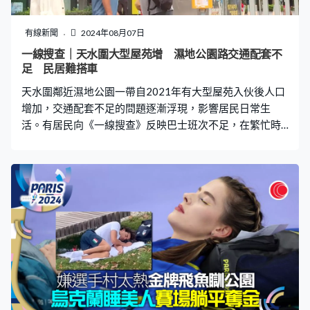
沒有貼上告示。不過，其實這些牛皮膠紙也見脫落，令到
地面更為凹凸不平。 沙田區議員朱煥釗表示，他擔任這區
有線新聞
2024年08月07日
的區議員7年以來，有關的投訴從未間斷，每次向當局反映
一線搜查｜天水圍大型屋苑增 濕地公園路交通配套不
都會有跟進，「站在我們社區服務的角度，維修速度怎樣
足 民居難搭車
也是不夠快。因爲這些磚頭凸起而引致居
天水圍鄰近濕地公園一帶自2021年有大型屋苑入伙後人口
增加，交通配套不足的問題逐漸浮現，影響居民日常生
活。有居民向《一線搜查》反映巴士班次不足，在繁忙時
間甚至有機會上不了車，令上班上學遲到，期望當局能夠
改善及加強公共運輸服務。 居住在天水圍北超過3年的黃
先生表示，附近可選擇的公具交通工具除了巴士外，還有
輕鐵，惟由於要繞遠路，因此居民多數會以巴士為主。然
而早上繁忙時段，巴士通常已經逼滿人，不但沒有座位
坐，更經常只有數名乘客可以成功上車。 根據資料顯示，
現時濕地公園路一帶的乘客，可以乘搭巴士前往元朗、金
鐘和上水。另外繁忙時間，亦設有多條特別路線和增開班
次服務，不過途經大欖隧道轉車站的常規巴士線，就僅有
過海巴士967線。 另一名天水圍北居民張先生亦指，上下
班繁忙時間及上學時間長期沒法上車，輕鐵和巴士也是如