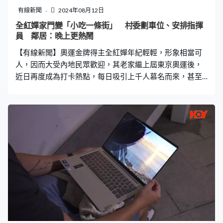
眼鏡不要命 網民：遲早要吃虧 「具體情況要由現場工作
有線新聞
2024年08月12日
人員來根據她的行為來判斷。」工作人員表示母子倆相關
全紅嬋家門變「小吃一條街」 村委劃車位、安排指揮
的資訊查詢不到，不了解最終是否找到眼鏡，目前也未見
員 鄰居：晚上更熱鬧
武昌站對此有通報。此外，武昌站站前、武昌南站及武昌
【有線新聞】奧運金牌得主全紅嬋年紀輕輕，形象相當可
火車站派出所警方表示均未接獲相關警示，但強調乘客
人，因而大受內地民眾歡迎，其老家繼上屆東京奧運後，
近日再度成為打卡熱點，每日吸引上千人慕名而來，甚至
衍生出「小食一條街」，村委都特意劃出車位及安排專員
指揮交通。雖然對鄰近民眾而言，多少收獲到意外之財，
但對全紅嬋家人卻是苦不堪言。 村口宗祠貼滿海報 吸引
「回頭客」再打卡 全紅嬋的老家在廣東湛江麻章區邁合
村，據內地「海報新聞」引述全紅嬋家鄰居全華才表示，
這幾天邁合村村口、全氏宗祠都有全紅嬋的海報，而特意
來打卡、拍照的人不少，又指有人到村的時海報還沒做
好，看到海報掛出來的短片後，又過來拍照打卡。據村幹
部全自華介紹，最近每天都有約1,000人來村裡打卡。
「最近村裡都是外地車牌的車，現在村裡還規劃了停車
位、安排人指揮交通，下午、晚上的遊客會多一些，還有
20多個外村的人來我們這兒擺攤。」全華才表示，「全紅