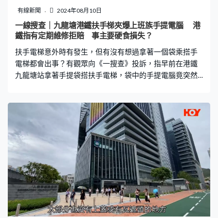
嬋這麼小的年紀能拿到兩次奧運冠軍很不容易，她現在是
有線新聞
2024年08月10日
我們這邊很多小孩子的榜樣，很多家長帶孩子來打卡。」
一線搜查｜九龍塘港鐵扶手梯夾爆上班族手提電腦 港
高齡祖父母在家 父訴苦：只想安安靜靜 據了解，全紅嬋
鐵指有定期維修拒賠 事主要硬食損失？
上一次回老家是在前年，現時除了爸爸媽媽和兄弟姐妹
扶手電梯意外時有發生，但有沒有想過拿著一個袋乘搭手
外，全紅嬋的80多歲爺爺嫲嫲也住在老家小院。
電梯都會出事？有觀眾向《一搜查》投訴，指早前在港鐵
九龍塘站拿著手提袋搭扶手電梯，袋中的手提電腦竟突然
被夾爆，港鐵竟以有定期維修為由拒絕賠償。 事主Kelvin
表示，今年四月底放工，帶上公司提供的手提電腦，打算
回家繼續工作，晚飯後在港鐵九龍塘站轉車，乘搭扶手電
梯上去時，電梯側面鐵板突然飛出來，他袋中的手提電腦
就被電梯夾住，並拗至彎曲變形。 他坦言，由於事出突
然，無想過每日乘搭的港鐵會發生這種意外，「非常不
幸，就好似死神來了的感覺。」由於電腦機殼已爆開，他
即時尋求港鐵職員協助，對方則指如需要提出索償，便聯
絡港鐵的客戶服務。 他指出，電腦屬公司資產，剛購入約
一個月，感到十分無奈。經過近三個月的跟進，港鐵終於
在7月中以電郵回覆Kelvin，稱扶手電梯有做定期檢查，事
發前涉事電梯運作正常，無證據證明意由於港鐵疏忽或不