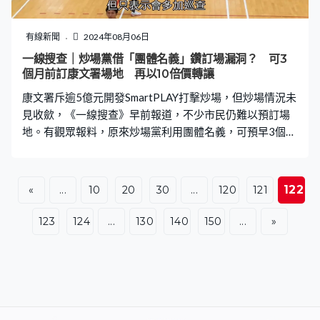
操的人，坦言「我接受一切的批評，這對我的成長有益。
犯了錯就要承認，我不會逃避。」 網民要求當場退役 官
有線新聞
2024年08月06日
媒：沒能臨場救火 「為何他老是失誤？為何一定要選
一線搜查｜炒場黨借「團體名義」鑽訂場漏洞？ 可3
他？」、「每次大賽都掉」有網民早前翻出蘇煒德的「精
個月前訂康文署場地 再以10倍價轉讓
華影片」，指他一年內在大型比賽中七次甩手，批評他毀
康文署斥逾5億元開發SmartPLAY打擊炒場，但炒場情況未
掉隊友夢想，應該當場宣佈退役。相關「
見收歛，《一線搜查》早前報道，不少市民仍難以預訂場
地。有觀眾報料，原來炒場黨利用團體名義，可預早3個月
訂場，再以約10倍收費轉售。 《一線搜查》早前曾報道，
不少市民抱怨預訂不到康文署的場地打波，每天早上過萬
人在電腦系統前面排隊，到登入系統時，就發現場地已經
122
«
...
10
20
30
...
120
121
全部被人預訂。但炒場黨就有辦法搶到場地，再以貴幾倍
價錢放售，事件引起不少人關注。 現時一般市民如果想預
123
124
...
130
140
150
...
»
訂場地打波，可在7日前透過SmartPlay系統訂場。觀眾陳
先生報料，有炒場黨兜售7日後的場地，揭發原來有炒場黨
利用漏洞，透過「團體場地」優先排隊。 根據康文署資
料，如果根據《公司條例》註冊或《社團條例》註冊的團
體，都可優先在用場前3個月預訂康文署的康體設施。截至