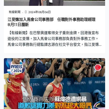
抱怨選手村住宿條件差勁，「裡面沒有冷氣，天氣很熱，
食物也很糟」、「很多選手因此搬出選手村，這不是藉
有線新聞
2024年08月06日
口，這是眾所皆知的事實」。 睡美人火速走紅 每次比賽
江旻憓加入馬會公司事務部 任職對外事務助理經理
都準備睡袋 今屆「瞓出名」的還有22歲烏克蘭女子跳高選
8月11日履新
手Yaroslava Mahuchikh，她自
【有線新聞】在巴黎奧運奪得女子重劍金牌，回港後宣布
退役的江旻憓，加入馬會公司事務部負責對外事務工作。
馬會公司事務執行總監譚志源在社交平台發文，指江旻憓
將於周日履新，任職馬會對外事務助理經理，協助推行社
會公益、青年事務及體育發展等的項目，同時兼顧與各界
持份者聯繫的工作。譚志源說，江旻憓渴望貢獻社會的心
與馬會的理念一致，相信她會在馬會盡展所長。