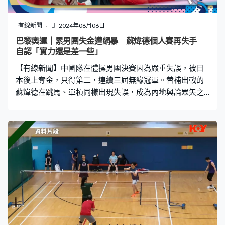
有線新聞
2024年08月06日
巴黎奧運｜累男團失金遭網暴 蘇煒德個人賽再失手
自認「實力還是差一些」
【有線新聞】中國隊在體操男團決賽因為嚴重失誤，被日
本後上奪金，只得第二，連續三屆無緣冠軍。替補出戰的
蘇煒德在跳馬、單槓同樣出現失誤，成為內地輿論眾矢之
的。遭受「網暴」的蘇煒德於8月5日晚的單槓決賽上再度
失誤，最終13.433分排名第五，他為此再度道歉。 稱了解
自己實力 目標只是完成動作 「我比較了解自己，實力還
是差一些。所以，我的賽前目標並不是爭奪金牌或獎牌，
想的是順利地把成套動作完成。」蘇煒德向內地傳媒總結
本次奧運時表示，「這些比賽的失敗，會讓我去反省，到
底是訓練方向的問題，還是技術的問題，這也會促使我未
來變得更加全面。」 「老天給了我這次的機會，但我沒有
準備好。是我的失誤，讓我們沒有拿到男團的冠軍。我對
不起大家。」對於男團決賽的失誤，蘇煒德再次道歉，表
示自己對不起老大哥們，也對不起所有熱愛與關心中國體