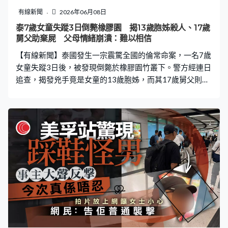
個黑雨｜公營機構交通安排 醫管局：轄下所有家庭醫學診
有線新聞
2026年06月08日
所夜間門診服務將會停止。已經預約的病人請於黑色暴雨
泰7歲女童失蹤3日倒斃橡膠園 揭13歲胞姊殺人、17歲
警告信號取消後，另約診症時間。公立醫院的急症室維持
舅父助棄屍 父母情緒崩潰：難以相信
正常服務。
【有線新聞】泰國發生一宗震驚全國的倫常命案，一名7歲
女童失蹤3日後，被發現倒斃於橡膠園竹叢下。警方經連日
追查，揭發兇手竟是女童的13歲胞姊，而其17歲舅父則協
助棄屍。女童父母得悉事件後情緒崩潰，坦言難信女兒會
痛下殺手。 女童失蹤3日 陳屍橡膠園竹叢 外媒報道，案
發於5月30日，北碧府（Kanchanaburi）7歲女童Nong
Angun離家後便失去蹤影，家人遍尋不獲報警。至6月1
日，女童被發現陳屍在距離寓所約1公里的橡膠園竹叢中，
當時屍體已經開始腐爛。經法醫初步檢查，發現女童下巴
有兩處傷口、臉部有瘀青、頸部發黑，初步判斷為「非自
然死亡」。 案件震驚泰國社會，女童的父母亦悲痛欲絕，
指女兒平時不會到該處玩耍，相信是被人帶走後殺害，更
誓言「抓不到兇手絕不火化」。國家警察總署督察長表示
對事件高度重視，並指派副署長親自到場跟進。警方動用
大批警力，循多個方向著手調查，包括謀殺、性侵等。 警