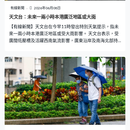
比室外高出3.5度。 隨後記者走到地下一層的室內街市，該
有線新聞
2026年06月08日
層只有約一半店舖營業，此處始終於感受到些微冷氣，溫
天文台：未來一兩小時本港廣泛地區或大雨
度約為29.5度。記者隨後向商場職員查詢中暑事件，有職
【有線新聞】天文台在今早11時發出特別天氣提示，指未
員一邊用文件夾撥涼，一邊無奈地證實：「係呀係呀，前
來一兩小時本港廣泛地區或受大雨影響。 天文台表示，受
兩日有個同事唔太舒服，
廣闊低壓槽及活躍西南氣流影響，廣東沿岸及南海北部持
續有驟雨及雷暴發展，預料會在今明兩日為華南沿岸帶來
大驟雨及狂風雷暴。隨著該低壓槽遠離沿岸地區，本周中
期廣東驟雨逐漸減少。 受一股偏東氣流影響，本周中後期
廣東沿岸天色較為明朗，但仍有幾陣驟雨。預料該偏東氣
流會在週末至下週初被一股偏南氣流取代，華南天氣漸轉
不穩定。