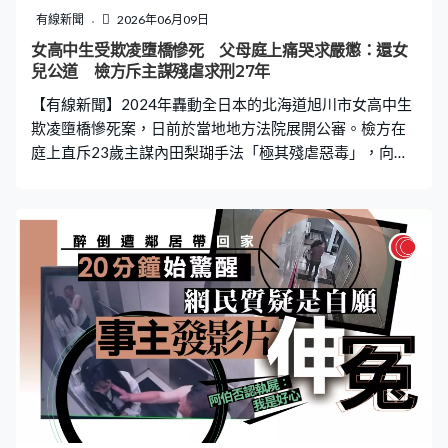
有線新聞
2026年06月09日
女高中生受欺凌墮橋慘死 父母庭上痛哭求嚴懲：還女
兒公道 檢方斥主謀殘虐求刑27年
【有線新聞】2024年轟動全日本的北海道旭川市女高中生
欺凌墮橋慘死案，日前於當地地方法院展開公審。檢方在
庭上直斥23歲主謀內田梨瑚手法「極其殘虐惡毒」，向法
庭求刑監禁27年。死者村山月的父親更在庭上悲痛控訴：
「法官、各位參審員，拜託你們，請你們對那傢伙作出我
女兒所期望的判決。拜託大家了！」 主犯拒認謀殺：佢自
己跳 共犯指證「親手推落橋」 本案另有3名共犯，其中
現年21歲的小西優花早前已被判囚23年（見文末連結），
另有兩名案發時僅16歲的少年少女被送往少年院。雖然內
田在庭上百般狡辯，聲稱死者是「自己跳下去的」，極力
否認殺人意圖，但共犯小西優花出庭時指證，是內田在橋
上「親手將死者推落水」。 隨著審訊推進，內田梨瑚的背
景亦遭「起底」，有日媒揭發她曾涉嫌非法販賣藥物、與
當地黑社會集團關係密切，甚至在案發前與旭川中央警察
署的執法人員爆出婚外情，複雜背景令人咋舌。 家屬陳詞