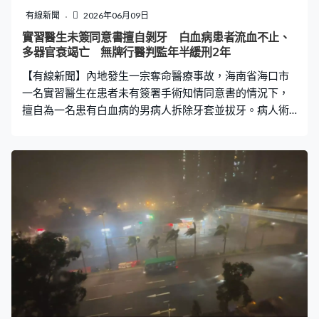
「電梯裡拍到你毛手毛腳」、「她在1樓大廳為什麼會有危
有線新聞
2026年06月09日
險？你就不應該去觸碰她」。 網民質疑沒有反抗 事主驚
實習醫生未簽同意書擅自剝牙 白血病患者流血不止、
訝「檢討受害者」 邱女質疑對方當天「為甚麼要把人帶回
多器官衰竭亡 無牌行醫判監年半緩刑2年
自己家？為甚麼不直接報警？」，當場翻看電梯監視器發
【有線新聞】內地發生一宗奪命醫療事故，海南省海口市
現樓層到了8樓，老翁卻
一名實習醫生在患者未有簽署手術知情同意書的情況下，
擅自為一名患有白血病的男病人拆除牙套並拔牙。病人術
後出血不止，後因自身患急性白血病等多種重症，併發多
個器官衰竭，搶救無效死亡。海口市龍華區人民法院近日
對案件作出宣判，判處被告有期徒刑一年半、緩刑兩年。
未簽同意書擅自拔牙 成死亡導火線？ 案發於2024年4
月，涉案的實習醫生黃男在一間口腔診所實習，當時尚未
考取國家規定的《醫師資格證書》及《醫師執業證書》。
當日，患者劉男到診所求醫，黃某城在未有評估醫療風
險、亦未依規讓患者簽署「手術知情同意書」的情形下，
擅自「越界」為對方拆除箍牙牙套並直接拔牙。手術後，
劉男傷口流血不止，情況急轉直下，被緊急送院搶救，惟
最終因多臟器功能衰竭宣告不治。 根據海南醫學院第二附
屬醫院的死亡記錄，劉男生前患有極高危的三級高血壓、2