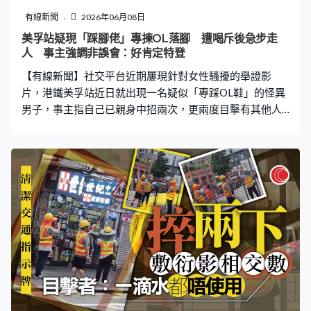
方傳喚包括家屬、僧侶及村民在內等數十人問話，並派出
有線新聞
2026年06月08日
鑑證人員在附近一帶包括寺廟的貨車搜集指模樣本等，更
美孚站疑現「踩腳佬」專揀OL落腳 遭喝斥後急步走
一度採集村內超過25名男性的DNA。 瀏覽紀錄成關鍵 胞
人 事主強調非誤會：好肯定特登
姊心理崩潰供認罪行 報道又指，案情在調查5日後有突破
【有線新聞】社交平台近期屢現針對女性騷擾的舉證影
性
片，港鐵美孚站近日就出現一名疑似「專踩OL鞋」的怪異
男子，事主指自己已親身中招兩次，更兩度目擊有其他人
被踩，呼籲「女仔經過美孚站要小心」。 上班時間出沒
辯稱「玩電話冇睇路」 事主描述涉事男子「孭背囊、帶
帽、戴眼鏡」，經常於早上8時至9時的上班繁忙時間出
沒，指控「特登搵女仔對鞋嚟踩」，直言受害人「輕則踩
甩對鞋，重則仆倒」。事主聲稱自己已先後兩次被該男子
踩中，並曾親眼目睹另外兩人中招，「擺到明就係特登搵
人嚟踩！」 「今次我真係唔X忍啦！ 真係興奮，終於俾我
再遇到佢！」事主指日前再次在站內遇上該名男子，對方
竟再次重施故技，忍無可忍之下當場大聲喝斥反擊。對方
見狀隨即辯稱自己當時正「玩電話冇睇路」，隨後便匆忙
加快腳步。女事主在回覆中直言「觀察到佢係鍾意踩人啲
女仔返工鞋！」帖文隨即引起網民熱烈討論，「身有屎呀