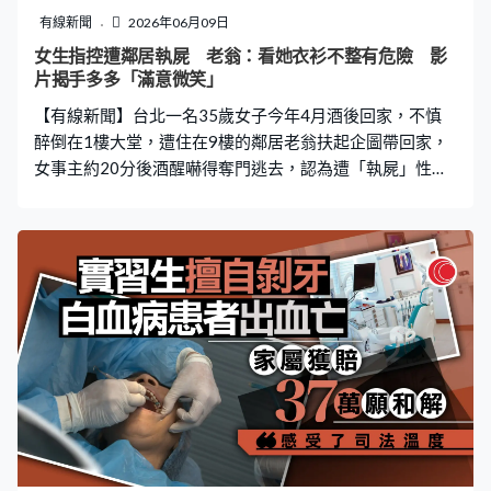
字字血淚 悲慟控訴：請對那傢伙作出判決 在6月8日的公
有線新聞
2026年06月09日
審中，法庭宣讀了死者母親的陳詞，字裡行間充滿了未能
女生指控遭鄰居執屍 老翁：看她衣衫不整有危險 影
保護女兒的自責。「對我而言，最痛苦的莫過於失去親生
片揭手多多「滿意微笑」
骨肉。兩年過去，時間並未沖淡傷痛，我至今仍後悔沒能
【有線新聞】台北一名35歲女子今年4月酒後回家，不慎
保護好女兒。」她形容每當
醉倒在1樓大堂，遭住在9樓的鄰居老翁扶起企圖帶回家，
女事主約20分後酒醒嚇得奪門逃去，認為遭「執屍」性騷
擾，決定報警提告。老翁拒認「執屍」，堅持自己只是做
好心。事後有人質疑事主「沒有反抗」，引發正反兩派網
民熱議。 老翁期間脫下外衣 上身僅剩背心白底衫 事發在
今年4月間於台北中山區某社區大樓，邱姓女事主居住在8
樓，當天凌晨醉倒在1樓大廳，當時老翁將邱女扶起，帶回
自己居住的9樓，期間居然脫下外衣，上身僅剩背心底衫。
據指邱女被帶入屋後約20分鐘後驚醒後，掙扎著要回8
樓，一度發生肢體拉扯，幾經波折才能回家。 之後邱女在
母親陪同下於管委會與對方會面，並通知轄區派出所員警
到場。邱母當場質問老翁「當下為何不報警？為何要帶她
到9樓？」對方則辯指是「看她衣衫不整有危險」，好心才
帶她到9樓，「想說從9樓可以下去8樓」，邱母立即反問