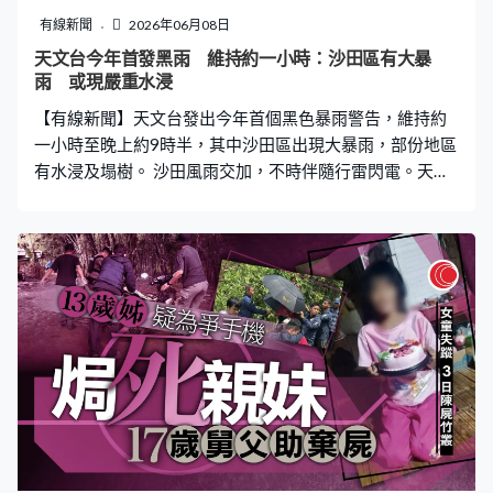
型糖尿病，更患有俗稱「M3型」的急性早幼粒細胞白血
有線新聞
2026年06月08日
病，會嚴重影響人體的凝血功能。 法院經審理認為，被告
天文台今年首發黑雨 維持約一小時：沙田區有大暴
黃男未取得醫生執業資格非法行醫，事實清楚，證據確
雨 或現嚴重水浸
實、充分，其行為已構成非法行醫罪。而在量刑方面，法
【有線新聞】天文台發出今年首個黑色暴雨警告，維持約
院認為，醫療鑑定指出死者的根本死因是自身嚴
一小時至晚上約9時半，其中沙田區出現大暴雨，部份地區
有水浸及塌樹。 沙田風雨交加，不時伴隨行雷閃電。天水
圍、沙田及新田4處出現水浸，渠務署派出排水機械人「龍
吸水」，協助清理雨水。在太子亦有滂沱大雨，不少市民
即使撐傘，衣服都難免被雨水打濕，沒有帶雨具的市民就
要慌忙找避雨的地方。而在畢架山，有公園塌樹，大樹樹
幹橫臥路面，擋住全條行人路。 天文台說與低壓槽相關的
強雷雨區影響本港，在一個半小時內，先後發出黃色、紅
色及黑色暴雨警告。 保安局緊急事故監察及支援中心啟動
及運作，民政署亦開放臨時庇護中心。醫管局家庭醫學診
所夜間門診服務一度停止，而急症室就維持正常服務。 今
年首個黑雨｜交通安排 九巴：受惡劣天氣影響，「九巴遊
香港」路線HK1及HK2暫停服務。 港鐵：黃大仙站B3、彩
虹站A1、深水埗站A2、鰂魚涌站A出入口暫時關閉 今年首