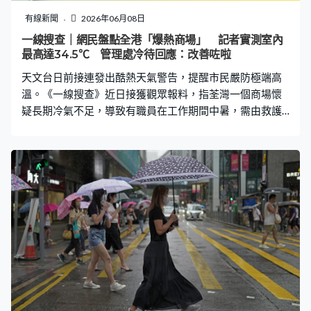
有功課交」、「用剩餘嘅雨水，環保」短片引起網民熱
有線新聞
2026年06月08日
議，有網民表示「你投訴咪通知外判商跟進，判頭就覆會
一線搜查｜網民盤點全港「爆熱商場」 記者實測室內
嚴格跟隨指引清潔，每一層都有監管，不過態度照舊」。
最高達34.5℃ 管理處冷待回應：改善咗啦
質疑制度有問題 「冇污漬仲要出動？」 另有網民直指是
天文台日前接連發出酷熱天氣警告，提醒市民嚴防極端高
制度問題，「好多嘢兩睇，影得清個牌交到差，仲要
溫。《一線搜查》近日接獲觀眾報料，指荃灣一個商場懷
疑長期冷氣不足，導致有職員在工作期間中暑，需由救護
車緊急送院，事件更在社交平台掀起熱議。《一線搜查》
記者事後到該商場及多個網民點名「爆熱商場」實地測
試，發現當中有商場室內溫度竟高達34.5度。 實測室內高
達34.5℃熱過室外 管理處冷待回應：改善咗啦 目前本港
法例並無硬性規定商場冷氣的法定溫度。而根據環境及生
態局與機電工程署每年推行的《節能約章》，當局建議在
夏季期間，室內平均溫度維持在攝氏24度至26度之間。
《一線搜查》記者在事發後數日前往涉事的荃灣商場視
察。現場所見，商場門口雖然裝設了兩部吹風機意圖加強
對流，但實際作用微乎其微，內部空氣依然極不流通。根
據天文台紀錄，當日室外氣溫約為31度；但當記者以溫度
計在商場內測量時，赫然發現商場室內溫度高達34.5度，