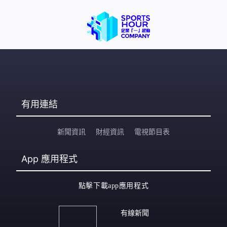
她均以「遺失身份證」推搪，並聲稱擔心被生父尋仇而拒
絕上學。 該對夫婦對她視如己出，照顧起居飲食、為她舉
辦生日
有用連結
新聞資訊
財經資訊
電視節目表
App
應用程式
點擊下載app應用程式
有線新聞