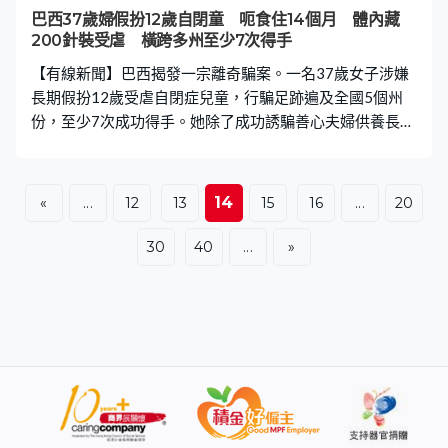
巴西37歲婦假扮12歲自閉童 呃食住14個月 體內藏
200針裝受虐 橫跨多州至少7次得手
【有線新聞】巴西揭發一宗離奇騙案。一名37歲女子涉嫌
長期假扮12歲受虐自閉症兒童，行騙足跡遍及全國5個州
份，至少7次成功得手。她除了成功誘騙善心夫婦供養長達
14個月外，更曾狠心將至少100支針刺入體內，導致體內
藏有超過200支針頭，以此偽造受虐經歷以博取同情。 化
名潛入教會求助 涉案女子為37歲的奧利維拉（Amanda
14
«
...
12
13
15
16
...
20
Maria Souza de Oliveira）。她早前使用假名「Gabriele」
向南部城市若因維利（Joinville）一間教會求助，謊稱自己
30
40
...
»
年僅12歲，長期遭家人虐待及迫良為娼。教會信以為真，
安排了一對善心夫婦收留她。 精心偽裝幼童行為 以遺失
身份證作藉口 為免暴露身份，奧利維拉精心設計了多套謊
言與行為： ● 偽裝自閉與發育： 訛稱患有自閉症，並指家
人曾強迫她服用大量荷爾蒙藥物，導致外表提早發育。 ●
刻意模仿幼童： 每日啜奶嘴、用奶樽、抱嬰兒毛氈入睡，
說話時特意提高聲線模仿童聲，並定時在深夜假裝恐慌發
作。 ● 拒絕上學及辦手續： 寄養夫婦多次提出正式領養，