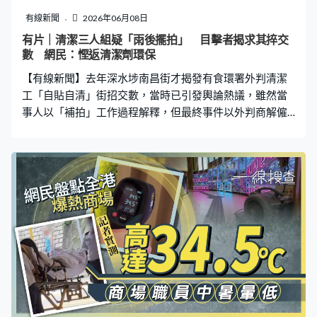
所以行咁快！」亦有網民分享類似經歷：「之前有遇過打
有線新聞
2026年06月08日
側踢我高跟鞋跟，同人講仲俾人話我諗多咗。」、「上次
有片｜清潔三人組疑「雨後擺拍」 目擊者揭求其捽交
俾佢踩到冇出聲，我已經幾晚瞓唔着」。 網民籲報警
數 網民：慳返清潔劑環保
「可以告普通襲擊？」 有網民則提出可能是誤會，「講真
【有線新聞】去年深水埗南昌街才揭發有食環署外判清潔
嘅，有時碰到真趕時間返工嘅人，而前面有個睇
工「自貼自清」街招交數，當時已引發輿論熱議，雖然當
事人以「補拍」工作過程解釋，但最終事件以外判商解僱
兩名涉事工人、另外兩人被調職告終業界，最新再有市民
在街頭目擊類似事件，惹來網民關注。 抹擦動作僅約五
秒 「一滴水都唔使用」 「絕無監管清潔交通指示牌，一
滴水都唔使用，只係影相交數，浪費香港市民好多金
錢。」目擊者在社交平台上傳兩段影片（見文末），可見
事發在旺角豉油街一帶，馬路及行人路都有水濕，應該是
下雨過後拍攝。片中三名清潔工中由一人負責「揸鏡」，
另兩人分別以清潔拖把及毛巾抹擦指示牌及柱身，但抹擦
動作約只有五秒，而且都是同一位置，未有全面抹擦整塊
指示牌。 「一個清潔工作要三個人做，仲要hea做，根本
就冇清潔過。我係我屋企附近都見過咁清潔樓梯，每日係
到上影」、「擺款影相一向都係㗎啦，最緊要張相影得清