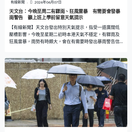
有線新聞
2026年06月07日
天文台：今晚至周二有驟雨、狂風雷暴 有需要會發暴
雨警告 籲上班上學前留意天氣提示
【有線新聞】天文台發出特別天氣提示，指受一道廣闊低
壓槽影響，今晚至星期二初時本港天氣不穩定，有驟雨及
狂風雷暴，雨勢有時頗大，會在有需要時發出暴雨警告信
號或局部地區大雨提示，呼籲市民上班上學前留意天文台
的天氣提示。 一道廣闊低壓槽正為廣東沿岸及南海北部帶
來驟雨及雷暴，本港方面，今午新界多處地區錄得約30毫
米雨量，而西貢區的雨量更超過50毫米。天文台預料本港
地區今明多雲，有驟雨及狂風雷暴，雨勢有時頗大，明日
氣溫介乎25至29度，吹和緩西南風，風勢間中清勁。展望
星期二初時雨勢仍然頗大及有狂風雷暴，稍後驟雨逐漸減
少。隨後一兩日天色較為明朗。