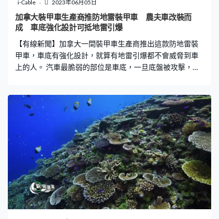
板，如果能夠於太空建立太陽能發電站，不只24小時也可
i-Cable
2023年06月05日
以供電，甚至可以用隔空傳電技術，直接供電予偏遠及受
加拿大裝甲車生產商推防地雷裝甲車 農夫車改裝而
災地區。
成 車底強化設計可抵地雷引爆
【有線新聞】加拿大一間裝甲車生產商推出這款防地雷裝
甲車，車底有強化設計，就算有地雷引爆都不會威脅到車
上的人。 汽車最脆弱的部位是車底，一旦底盤被攻擊，車
上的人九死一生；於伊拉克及阿富汗，美軍裝甲車遇上地
雷或土製炸彈，亦難免有傷亡。 大約自2007年起，各種
「防地雷車」應運而生，問題是成本比一般裝甲車更高。
為了降低造價，加拿大一間裝甲車生產商想到以改裝代替
由零開始，將福特F-550農夫車改造成防地雷裝甲車。車
內可以載10個人，車殼及車窗也加了防彈處理，可以抵禦
30米外射過來的穿甲彈；另外和其他防地雷車一樣，底盤
改成V形，中間低兩邊高。一旦有地雷在車底引爆，可以將
爆破威力向兩邊卸開，實際測試顯示就算是6公斤的炸藥於
車底爆炸，車身只是劇震，沒有起火或解體。雖然車頭引
擎有損毀。 但司機位及後座車廂也力保不失，這款防地雷
車近日於加拿大一個防務展覽亮相，除了軍用，亦開放予