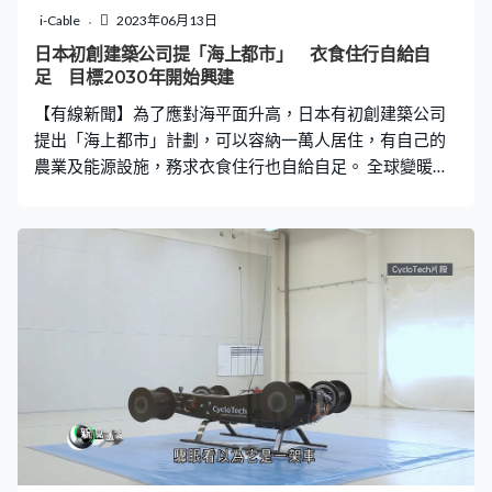
i-Cable
2023年06月13日
日本初創建築公司提「海上都市」 衣食住行自給自
足 目標2030年開始興建
【有線新聞】為了應對海平面升高，日本有初創建築公司
提出「海上都市」計劃，可以容納一萬人居住，有自己的
農業及能源設施，務求衣食住行也自給自足。 全球變暖加
快冰川融化，令海平面持續上升，美國科學組織「氣候中
心」估計到2050年，部分沿海城市可能被淹沒。 作為島國
的日本，當然感受到這個威脅，與其無止境將人口遷居到
內陸，不如反其道而行，在海上建造新一代都市。這個構
想來自日本的初創企業，是個巨大浮水城市，直徑1.58公
里，面積相當於香港的尖沙咀加佐敦，可以讓1萬人定居，
兼且容納3萬個遊客。 它的外圍是個巨大的環形浮台，上
層是主要的居住空間，下層是城市的數據中心，可以直接
以海水冷卻。環的裡面有如一個大型避風塘，容納各種浮
水建築設施，包括醫院、學校、農場等，整個結構無懼海
平面上升，甚至足以抵禦一定程度的海嘯。 這項計劃稱為
「同源都市」，意思是衣食住行，醫療及能源，全部可以