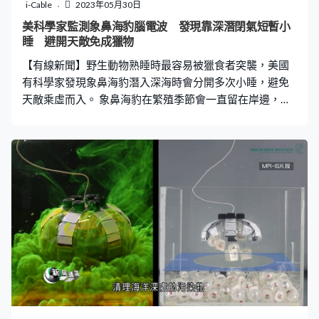
降低溫度，減少能源消耗。蓋亞屋頂安裝的太陽能板據報
i-Cable
2023年05月30日
每年可生產逾50萬度電，足夠供應校舍的耗電量有餘，獲
美科學家監測象鼻海豹腦電波 發現靠深潛閉氣短暫小
新加坡政府評為綠色建築獎最高級別的「綠色標章白金零
睡 避開天敵免成獵物
耗能」建築。
【有線新聞】野生動物熟睡時最容易被獵食者突襲，美國
有科學家發現象鼻海豹潛入深海時會分開多次小睡，避免
天敵乘虛而入。 象鼻海豹在繁殖季節會一直留在岸邊，基
本上不會下水，這段時間牠們一天可以睡10小時，。但到
了覓食時期就相反，象鼻海豹會連續在海中8個月，期間完
全不需要上岸。 問題是象鼻海豹有別於鯨魚及海豚，牠們
不懂一半大腦休息，另一半清醒，但又要避開鯊魚這類獵
食者，那麼象鼻海豹如何睡覺呢？加州大學的研究人員透
過記錄象鼻海豹的大腦活動，揭示牠們獨特的睡眠習慣。
研究員為13隻幼年雌性象鼻海豹戴上裝有感應設備的帽，
監測牠們在深海時的腦電波活動，結果發現海豹每次深潛
時會屏住呼吸短暫小睡約10分鐘，當牠們過渡至快速眼動
睡眠 ，因為肌肉暫時癱瘓，身體會開始螺旋式下降，但下
沉到海洋深處反而有助避開獵食者，直到體內的氧氣即將
耗盡時，象鼻海豹就會開始清醒，浮出水面呼吸。 在海中