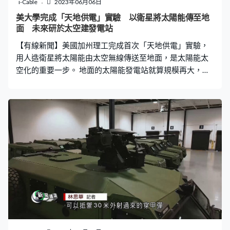
i-Cable
2023年06月06日
的藥。
美大學完成「天地供電」實驗 以衛星將太陽能傳至地
面 未來研於太空建發電站
【有線新聞】美國加州理工完成首次「天地供電」實驗，
用人造衛星將太陽能由太空無線傳送至地面，是太陽能太
空化的重要一步。 地面的太陽能發電站就算規模再大，平
均每年只有一半時間有日照，但是如果將太陽能板部署於
環繞地球的軌道，只要一直調整面向是有可能長年日照，
問題是如何將電力傳回地面。 為了驗證相關技術，加州理
工於今年1月初發射了一顆人造衛星，它擁有自己的太陽能
板，以及輕量化的微波發射器，原理是將太陽能板獲得的
電力轉化成微波，將能量射向指定位置在遠處產生電力。
為了檢查儀器是否運作正常，團隊先小試牛刀以微波隔空
「點亮」衛星內的一盞燈，證明儀器可以在太空運作。然
後加大功率，正式嘗試將微波射向地面，目標是加州理工
其中一幢校舍的天台，結果天台的接收器成功收到來自衛
星的電力。 今次結果顯示，由太空將電力隔空傳至地面原
則上可行，下一步是設計適合於太空大規模部署的太陽能