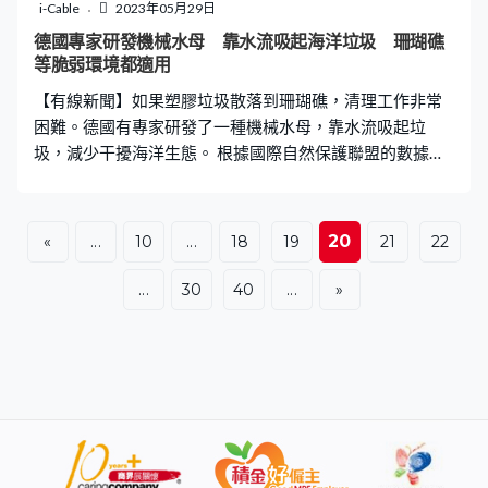
的日子，象鼻海豹平均每天只睡兩個小時，和陸地上每天
i-Cable
2023年05月29日
睡10小時形成強烈對比，研究已刊登於《科學》期刊。
德國專家研發機械水母 靠水流吸起海洋垃圾 珊瑚礁
等脆弱環境都適用
【有線新聞】如果塑膠垃圾散落到珊瑚礁，清理工作非常
困難。德國有專家研發了一種機械水母，靠水流吸起垃
圾，減少干擾海洋生態。 根據國際自然保護聯盟的數據，
每年至少有1,400萬噸塑膠流入大海，佔所有海洋垃圾的
80%，威脅海洋生物的健康和食品安全。德國的普朗克智
能系統研究所在自然界尋找靈感，研發出一款機械水母，
20
«
...
10
...
18
19
21
22
清理海洋深處的污染物。 機械水母約等於手掌大，內置的
6個電動液壓驅動器，扮演「人工肌肉」的角色，可以收縮
...
30
40
...
»
和擴張，使其如同真正的水母般在水中自由移動，速度可
達每秒6.1厘米，比其它同類型的機械人更快。 機械水母幾
乎不會產生噪音，加上非接觸式的設計，可以輕易地收集
垃圾碎片，以及魚卵等易碎生物樣本，適合用於珊瑚礁等
脆弱的環境，減少干擾海洋生態。 機械水母既可以單獨運
作，也可以聯同其他機械人搬運較大型的垃圾，目前研究
人員正探討其無線充電的可能性，研究已刊登於《科學進