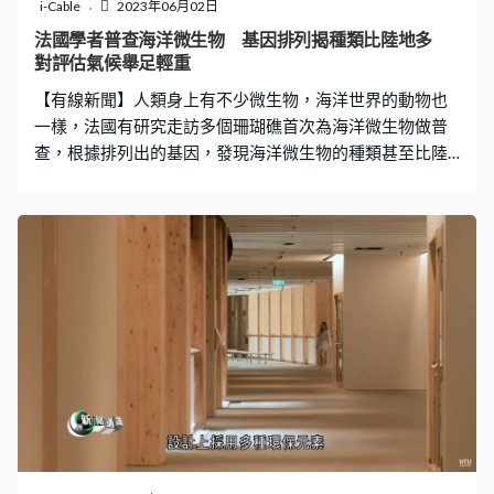
民用。
i-Cable
2023年06月02日
法國學者普查海洋微生物 基因排列揭種類比陸地多
對評估氣候舉足輕重
【有線新聞】人類身上有不少微生物，海洋世界的動物也
一樣，法國有研究走訪多個珊瑚礁首次為海洋微生物做普
查，根據排列出的基因，發現海洋微生物的種類甚至比陸
地更多。 我們平時說「生物多樣性」通常不會想起微生
物，但細菌、真菌、藻類等肉眼看不見的微生物是生態系
統的重要成員，以往人類對陸上微生物掌握比較多，今次
嘗試將目光轉向海底。 法國索邦大學的學者2016年組織考
察隊，到訪太平洋其中99個珊瑚礁，收集了五千多個生物
樣本，包括珊瑚、魚類及浮游生物，逐一分析有哪些微生
物聚居。 學者花了幾年時間做基因排序，近日發表初步結
果，在五千多個樣本之中，來自微生物的DNA，包含了近
29億個基因序列。這個數量非常巨大，甚至比全球已知的
微生物基因序列多四分之一，即是之前人類記載的海洋微
生物只是冰山一角。 今次結果為海洋生態帶來新見解，當
氣候變化衝擊大海，海洋微生物的反應舉足輕重，評估氣