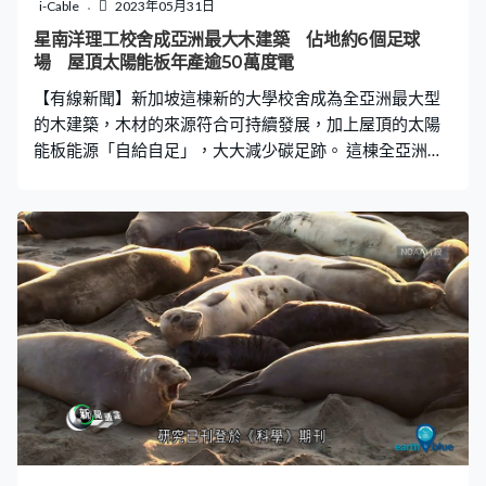
候影響時不能忽視。
i-Cable
2023年05月31日
星南洋理工校舍成亞洲最大木建築 佔地約6個足球
場 屋頂太陽能板年產逾50萬度電
【有線新聞】新加坡這棟新的大學校舍成為全亞洲最大型
的木建築，木材的來源符合可持續發展，加上屋頂的太陽
能板能源「自給自足」，大大減少碳足跡。 這棟全亞洲最
大的木建築「蓋亞」是新加坡南洋理工大學商學院的新校
舍，由普立茲克建築獎得主日本知名建築師伊東豊雄設
計，大樓的名字源於希臘神話的大地之母，設計上採用多
種環保元素，以減少碳足跡和能源消耗。 蓋亞樓高6層，
佔地逾46萬呎，即約6個足球場，主要建築材料為複合木
材，木材預先在工場加工，以減少施工期間的碳足跡。為
了環保，木材表面並無任何保護塗層或油漆，但橫樑上額
外鋪了一層木，一旦發生火災，表面的木先被燒焦，保護
裡面的橫樑建築結構不會受損，所有木材的來源符合可持
續發展，碳足跡少過一般混凝土建築。外牆則採用大量玻
璃，以最大限度引入自然光，有日照時室內基本上不用開
燈，加上多個陽台和通風井等開放區域，可引入自然風以