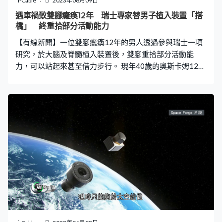
i-Cable
2023年06月09日
遇車禍致雙腳癱瘓12年 瑞士專家替男子植入裝置「搭
橋」 終重拾部分活動能力
【有線新聞】一位雙腳癱瘓12年的男人透過參與瑞士一項
研究，於大腦及脊髓植入裝置後，雙腳重拾部分活動能
力，可以站起來甚至借力步行。 現年40歲的奧斯卡姆12年
前遇上一場單車車禍，傷及頸部脊髓，最終雙腳癱瘓，但
現在他可以重新練習步行，因為有人為他斷裂的神經「搭
橋」。奧斯卡姆於數年前起參與了洛桑聯邦理工學院的研
究，專家當時在他受損的脊髓部位植入電極裝置，作用類
似一條橋，令神經訊號繞過受損部位，再次傳達到下肢，
雖然各個肌肉的反應能夠同步令雙腳可以簡單活動，但與
原有神經訊號始終有別，動作相對較生硬，觀感有點像機
械義肢。 為了克服這個缺點，專家決定多走一步，在奧斯
卡姆的大腦也植入電極，直接在源頭讀取神經訊號，無線
傳輸至體外的隨身電腦，經人工智能分析後才轉駁到脊髓
的電極，一輪工夫令到達雙腳的訊號更流暢，動作變得更
加自然。奧斯卡姆表示，以前是電極刺激控制自己，現在
終於覺得是自己在控制電極刺激，往後奧斯卡姆只要繼續