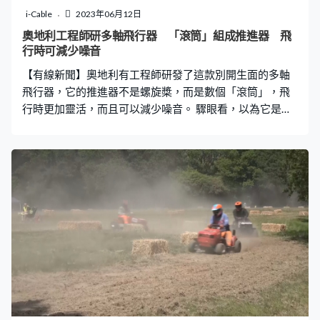
在市內解決，自成一個經濟圈。 現時計劃已經網羅了各個
i-Cable
2023年06月12日
範疇的企業與學者組成聯盟，包括東京大學的專家，目標
奧地利工程師研多軸飛行器 「滾筒」組成推進器 飛
是2027年獲政府開綠燈，2030年開始興建。
行時可減少噪音
【有線新聞】奧地利有工程師研發了這款別開生面的多軸
飛行器，它的推進器不是螺旋槳，而是數個「滾筒」，飛
行時更加靈活，而且可以減少噪音。 驟眼看，以為它是一
架車，不過當4個輪開始轉動，它不是向前走，而是向上浮
起。它其實是多軸飛行器，出自奧地利一間初創企業，每
個滾筒也是個橫軸旋翼，主軸連著5塊槳翼，當主軸轉動，
槳翼向前划產生推力。和螺旋槳不同的是，只要改變5塊槳
翼的角度，就可以瞬間改變推力的大小及方向，主軸轉動
的速度不需要變，節省能源，而且比較靜。 團隊近日獲奧
地利當局批准可以在戶外測試，第一件事就是量度噪音水
平，結果單一旋翼滾筒在100米外對人耳的噪音降至不足
60分貝，相當於兩個人對話的程度。團隊相信這種更安靜
的飛行器比起大型多軸機，更適合在城市載人穿梭。 橫軸
旋翼的概念早於一百年前已經存在，但要精確控制槳翼角
度並不容易，直到近代有電腦控制系統才做到。