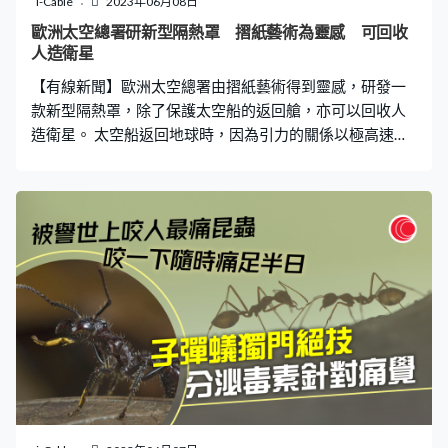
i-Cable
2023年06月08日
練習，原則上會適應得愈來愈好。
歐洲太空總署研新型隔熱罩 摺紙藝術為靈感 可回收
人造衛星
【有線新聞】歐洲太空總署由摺紙藝術得到靈感，研發一
款新型隔熱罩，除了保護太空船的返回艙，亦可以回收人
造衛星。 太空船返回地球時，因為引力的關係以極高速度
進入大氣層，產生攝氏過千度的高溫，所以返回艙底部有
隔熱罩，保護裡面的太空人。為了發射時節省火箭空間，
隔熱罩的面積只會和艙底一樣大，但歐洲太空總署想到一
種新設計，就是以摺紙形式，製作可以伸縮的隔熱罩，在
返回大氣層時才完全張開，面積遠大於返回艙本身，隔熱
罩的材料是高溫合金，因為面積夠大，熱力可以攤分，加
快散熱，如果沒受損，下次可以重用。 這款隔熱罩還有另
一個用途，假設想在太空做植物實驗，現時只能於太空站
做，不可以在人造衛星做，因為人造衛星返回地球時會燒
毀，無法回收裡面的植物，但這種摺疊式隔熱罩可以加裝
於人造衛星，令其免於燒毀，隔熱罩甚至有降落傘的效
果，方便在海面回收，取得裡面的實驗成果。 歐洲太空總
署表示，會在今年內將隔熱罩發射上太空，接受返回地球