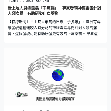
i-Cable
2023年06月07日
的考驗。
世上咬人最痛昆蟲「子彈蟻」 專家發現神經毒素針對
人類痛覺 有助研發止痛藥物
【有線新聞】世上咬人最痛的昆蟲「子彈蟻」，澳洲有專
家發現這種蟻咬人時分泌的神經毒素專門針對人類的痛
覺，這個發現可能有助研發更有效的止痛藥物。 單看這隻
蟻的樣貌就知道牠並非善男信女，牠是南美洲的特有品
種，不只體型比一般蟻大，有人形容被牠咬好像子彈打中
般痛，所以被稱為「子彈蟻」。昆蟲學界普遍認同牠是世
上咬人最痛的昆蟲，被蜜蜂叮一般痛10分鐘，但被子彈蟻
咬可以痛足12小時，足以讓人痛得冷汗直冒。 人類很早知
道子彈蟻咬人時和毒蛇及蠍子一樣，會分泌神經毒素，但
昆士蘭大學的最新研究發現，子彈蟻的神經毒素於分子層
面的作用比較特殊，這種毒素不是攻擊一般神經，而是集
中攻擊負責痛楚感覺的神經，令痛楚訊號維持活躍一段長
時間，所以被咬的人會痛很多個小時。蛇及蠍子的神經毒
素也沒這種機制，是子彈蟻的獨門絕技，足以趕走體型比
自己大的獵食者。 學者認為這次發現令人類更了解痛楚的
運作，有助將來研發更好的止痛藥，尤其是針對長期痛症