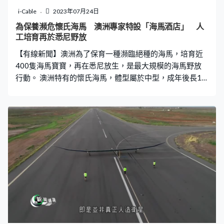
i-Cable
2023年07月24日
為保養瀕危懷氏海馬 澳洲專家特設「海馬酒店」 人
工培育再於悉尼野放
【有線新聞】澳洲為了保育一種瀕臨絕種的海馬，培育近
400隻海馬寶寶，再在悉尼放生，是最大規模的海馬野放
行動。 澳洲特有的懷氏海馬，體型屬於中型，成年後長16
厘米，生活於1米至18米深的海綿、軟珊瑚或海草附近，
但因為海底生態受人類破壞，2006年起的10年間懷氏海馬
數量大跌7成，已經列為瀕危物種。 為了拯救「懷氏海
馬」，悉尼海洋科學研究所、悉尼科技大學及當地政府合
作，數年前啟動保育計劃。海馬一胎可以產下過百隻寶
寶，但是在自然界存活率只有1%，所以專家先以人工方式
培育海馬寶寶，將水溫控制在攝氏23度，並提供足夠食
物，令海馬寶寶的存活率提升至9成，然後才將牠們帶到海
底野放。 專家最近一次於悉尼海灣野放380隻懷氏海馬寶
寶，是全球至今最大規模的海馬野放行動，為了確保牠們
在海底有容身之所，專家特別以可降解金屬建造方便海綿
及軟珊瑚依附的支架，稱為「海馬酒店」，希望最快12個