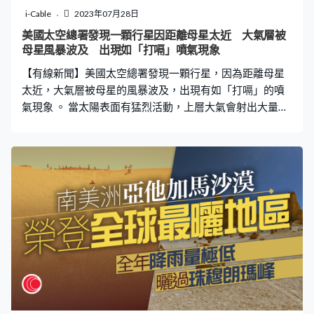
段時間也會重置天線方向，下一次重置會在10月15日，所
i-Cable
2023年07月28日
以理論上最遲於10月中人類就會再次聯繫上航行者2號。
美國太空總署發現一顆行星因距離母星太近 大氣層被
母星風暴波及 出現如「打嗝」噴氣現象
【有線新聞】美國太空總署發現一顆行星，因為距離母星
太近，大氣層被母星的風暴波及，出現有如「打嗝」的噴
氣現象 。 當太陽表面有猛烈活動，上層大氣會射出大量等
離子體，稱為「太陽風」。當太陽風吹到地球，足以干擾
通訊衛星，甚至癱瘓地面的電力系統，造成廣泛停電。如
果地球距離太陽再近些，被太陽風吹襲會有甚麼後果？ 哈
勃太空望遠鏡終於見到一個案例，顯微鏡座其中一顆星
「顯微鏡座AU」距離地球32光年，是一顆紅矮星，環繞它
公轉的行星之中，最近一顆的軌道距離母星紅矮星只有1千
萬公里，即是地球與太陽距離的15分之1。這顆紅矮星跟
太陽一樣，會向外捲起類似太陽風的粒子風暴，哈勃太空
望遠鏡發現，每次紅矮星風暴吹襲最接近的行星時，也會
吹走行星一部分大氣層，令行星表面噴出氣流，專家形容
有如打嗝，是人類首次觀測到這種現象。 下一步專家會繼
續密切留意，希望更了解這種大氣層流失的機制，例如有