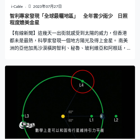
沒有可能令大氣層完全消失。
i-Cable
2023年07月27日
智利專家發現「全球最曬地區」 全年雲少雨少 日照
程度媲美金星
【有線新聞】這幾天一出街就感受到太陽的威力，但香港
都未是最熱，科學家發現一個地方陽光及得上金星。 南美
洲的亞他加馬沙漠橫跨智利、秘魯、玻利維亞和阿根廷，
這裡的降雨量極低，有時甚至全年也沒下雨，人造衛星的
數據顯示這片沙漠的高原是地球上日照最猛烈的地區。 但
科學家追求現場實證，智利聖地亞哥大學的專家2016年於
亞他加馬的高原設立觀測站，以專門量度日照水平的總太
陽輻射感應儀記錄來自太陽的輻射強度。經過五年的觀
測，亞他加馬沙漠的高原平均日照功率是每平方米308
瓦，與人造衛星的結果吻合，是地球上「最曬」的地區，
甚至比全球最高的珠穆朗瑪峰更曬，因為亞他加馬雲量稀
少，太陽光接近零阻隔。 如果計瞬間的最高值就更驚人，
2017年1月曾經有數分鐘因為遠方的雲反射額外陽光，日
照功率一度突破每平方米二千瓦，是平時的七倍，日照程
度甚至比得上金星表面。但換個角度看，這種極端條件也