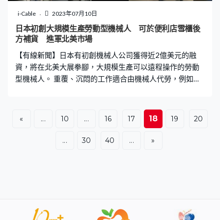
i-Cable
2023年07月10日
日本初創大規模生產勞動型機械人 可於便利店雪櫃後
方補貨 進軍北美市場
【有線新聞】日本有初創機械人公司獲得近2億美元的融
資，將在北美大展拳腳，大規模生產可以遠程操作的勞動
型機械人。 重覆、沉悶的工作適合由機械人代勞，例如本
台介紹過這款機械人負責於便利店雪櫃後方補貨，店長減
少勞損之餘，有更多時間招呼客人。機械人的補貨技能透
過人工智能逐步建立，遇上突發阻滯可以切換成遙控模
18
«
...
10
...
16
17
19
20
式，由專人戴上VR眼罩補救。 這款機械人由日本初創公司
Telexistence研發，去年當地已有300間便利店引入，今年
...
30
40
...
»
打算衝出國際，公司宣布獲得1.7 億美元融資，與軟銀及鴻
海集團簽訂戰略合作協定，將借助鴻海的生產技術大規模
生產最新型號機械人，進軍北美市場。 除了與北美連鎖便
利店商談，亦會於當地建立後勤中心，由研發、監察到技
術支援統一管理旗下所有機械人，現時正為北美業務招攬
人才。