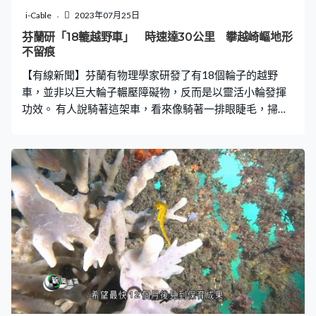
團陰影是行星抑或只是碎石，但已經是至今最接近的證
i-Cable
2023年07月25日
據，估計到2026年就可以累積足夠數據，斷定它是否真正
芬蘭研「18轆越野車」 時速達30公里 攀越崎嶇地形
的共軌行星。
不留痕
【有線新聞】芬蘭有物理學家研發了有18個輪子的越野
車，並非以巨大輪子輾壓障礙物，反而是以靈活小輪發揮
功效。 有人說騎著這架車，看來像騎著一排眼睫毛，掃過
崎嶇不平的地面。其實它是一架有18個輪子的越野車，由
芬蘭物理學家埃爾達爾發明，目標是征服任何地形。每個
輪也有獨立的懸掛系統，以各自的電動摩打驅動，由控制
中樞協調所有輪，走起來像毛蟲般，但時速達30公里。超
長的懸掛軸可以應付各種起伏，甚至跨過攔路的樹幹，過
程中不用減速。 多輪設計不只令車身保持平穩，對輪下的
自然環境也有好處，因為18個輪子分擔重量，對地面的壓
力較小，不會留下粗暴的胎痕，對自然景觀的破壞減至最
低。 發明這架車的埃爾達爾為18輪式的懸掛設計申請專
利，並且成立初創公司，正製作第二代試驗型，希望今年
內推出市場。