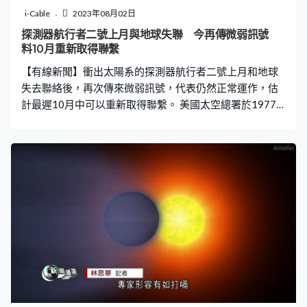
i-Cable
2023年08月02日
探測器航行者二號上月與地球失聯 今再傳微弱訊號
料10月重新取得聯繫
【有線新聞】衝出太陽系的探測器航行者二號上月和地球
失去聯絡後，再次傳來微弱訊號，代表仍然正常運作，估
計最遲10月中可以重新取得聯繫。 美國太空總署於1977
年下半年連續發射兩個航行者探測器，航行者2號掠過4顆
行星之後累積足夠速度，順利擺脫太陽的重力，追隨航行
者1號的腳步，於2018年離開太陽系，其後一直和地球保
持聯繫，現時已經離地球接近200億公里。 但是在今年7月
21日因為地面傳送指令時有意外，導致航行者2號的天線
方向轉偏了，角度偏離地球方向2度，令探測器與地球失去
聯絡。不過現在總算有好消息，太空總署8月1日宣布再次
收到航行者2號的訊號，雖然天線方向偏差令訊號變得太
弱，未能解讀訊號的內容，但至少可以確認是來自航行者2
號，意味它仍然在運作。 專家目前正努力向航行者2號發
出校正天線方向的指令，結果如何多少要看運氣，不過就
算航行者2號收不到指令，根據它預設的自動程序，每隔一