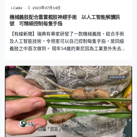
有司機在內。」 研究員一共記錄了500多個行人和車輛的
i-Cable
2023年07月14日
互動，亦以問卷訪問了數十個行人，他們相信調查結果有
機械義肢配合重置截肢神經手術 以人工智能解讀訊
助設計更自然的人機界面，將自動駕駛技術融入城市。
號 可精細控制每隻手指
【有線新聞】瑞典有專家研發了一款機械義肢，結合手術
及人工智能技術，令用家可以自己控制每隻手指，是同級
義肢之中首次做到。 現年54歲的東尼因為工業意外失去大
半條手臂，但現在他不只重獲前臂及手掌，甚至可以隨心
所欲控制每根手指，以手肘以上的截肢而言，今次是首次
有義肢做到。 現時截肢人士運用一般義肢，靠的是殘肢上
剩餘肌肉的訊號，訊息精確度相當有限。瑞典仿生及痛覺
研究中心重新思考義肢的接駁方式，不再靠感受殘留肌
肉，而是以外科手術重新配置截肢部位的神經，透過電極
接駁到義肢中樞，再以人工智能解讀神經訊號，令指令精
細至足以獨立控制5根指頭。 人工智能的強項是辨認訊號
模式，所以透過深度學習，就算只是讀取手臂的有限訊
號，已經可以推算用家的心意。將這種「讀心術」用在義
肢上面，配合神經配置及植入電極，三管齊下得到這個成
果。研究的下一步是令義肢可以將每隻指尖受到的壓力，