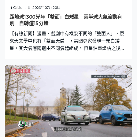
機動性亦比衛星高，能夠隨時指派到不同地區，適合軍事
i-Cable
2023年07月20日
及救災用途，不過廠方未透露何時推出市場。
距地球1300光年「雙面」白矮星 兩半球大氣流動有
別 自轉僅15分鐘
【有線新聞】漫畫、戲劇中有樣貌不同的「雙面人」，原
來天文學中也有「雙面天體」，美國專家發現一顆白矮
星，其大氣層兩邊由不同氣體組成。 恆星油盡燈枯之後，
因為壓力失衡而膨脹變成紅巨星，但這個階段仍然未穩
定，它巨大的外殼會剝落，殘留的穩定核心稱為「白矮
星」，是恆星其中一種結局，估計我們的太陽在50億年後
就會變成一顆白矮星。 白矮星已經沒餘力做核反應，只能
靠熱輻射繼續發光，不過它一樣有大氣層，視乎階段有些
白矮星表面是氦氣，另一些表面是氫氣；但最近有個例
外，美國加州理工的天文台在天鵝座方向距離地球1,300光
年發現一顆奇特的白矮星，它的自轉周期只有15分鐘，但
光譜分析顯示它的表面成份有正反兩面，一面是氦、一面
是氫，大約各佔半個球面，成為一顆雙面白矮星。 專家暫
時想到的理論是這顆白矮星的磁場本身兩邊不對稱，令兩
邊的氣體流動方式有別，一邊傾向將氦氣推上表面，另一