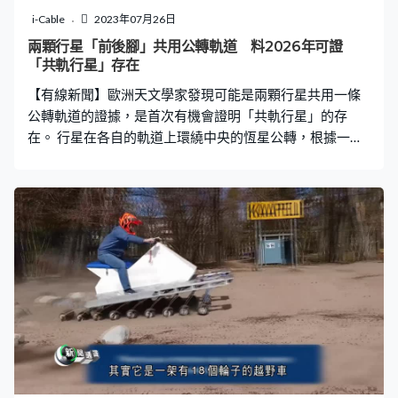
是一個優勢，正因為亞他加馬沙漠雲量少，令這裡成為天
i-Cable
2023年07月26日
文望遠鏡的理想選址。
兩顆行星「前後腳」共用公轉軌道 料2026年可證
「共軌行星」存在
【有線新聞】歐洲天文學家發現可能是兩顆行星共用一條
公轉軌道的證據，是首次有機會證明「共軌行星」的存
在。 行星在各自的軌道上環繞中央的恆星公轉，根據一般
人的認知，一條軌道只會有一顆行星，但其實不是必然。
軌道上貿然多一顆行星，引力干擾會影響對方運行，但早
在二十年前已經有理論認為，如果第二顆行星出現於特定
位置，例如比固有行星領先60度，即是畫面中L4的位置，
數學上是可以和固有行星維持引力平衡，「前後腳」共用
同一條軌道公轉。 這個理論提出了二十年，終於有機會得
到驗證，於半人馬座方向，距離地球370光年，有一顆相
當年輕的恆星，外圍仍然留有一圈氣體及塵埃，正在形成
新的行星。至於較入的位置，早年已經確認至少一顆行
星，但歐洲南方天文台最新發現，這顆行星的附近還有一
團陰影，明顯處於同一公轉軌道，而且位置和理論預言的
穩定點吻合，能夠和現有行星共用軌道。 雖然暫時未知這