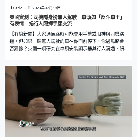
邊傾向將氫氣推上表面，形成少見的雙面現象。專家亦懷
i-Cable
2023年07月18日
疑這個只是過渡狀態，最終某一邊的氣體會沉底，變回普
英國實測：司機隱身扮無人駕駛 車頭如「反斗車王」
通的單一表面，但要觀察更多白矮星才可以下定論。
有表情 揭行人照揮手願交流
【有線新聞】大家過馬路時可能會用手勢或眼神與司機溝
通，但如果一輛無人駕駛的車在你面前停下，你過馬路會
否猶豫？英國一項研究在車頭安裝顯示器與行人溝通，研
究行人的反應。 這輛車望左望右，還露出笑臉，成功吸引
了行人的目光。除了露出表情，它還可以顯示簡短的文字
訊息，告訴行人它在讓路。 它其實是英國諾丁漢大學關於
未來「人車交流」的新研究，駕駛座上的司機隱藏自己，
令行人以為車輛無人駕駛；研究員則在後座操作車頭的顯
示器，測試行人過馬路的反應。他們發現擬人化的設計有
助行人了解車輛的行為和意圖，增加對車輛的信任，例如
這個笑臉，不但最吸引人注意，亦最令行人放心，甚至可
以鼓勵互動。 諾丁漢大學人為因素研究小組組長伯内特：
「在手動駕駛車中，你經常會見到行人向司機揮手和打手
勢。這項研究有趣的發現，尤其對我這個隱藏司機來說，
是人們會繼續這樣做，他們會揮手和感謝那輛車，即使沒