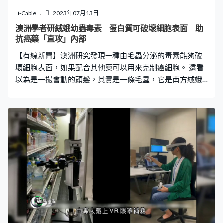
回饋到用家的大腦，提供真實的觸感，令控制更加得心應
i-Cable
2023年07月13日
手。
澳洲學者研絨蛾幼蟲毒素 蛋白質可破壞細胞表面 助
抗癌藥「直攻」內部
【有線新聞】澳洲研究發現一種由毛蟲分泌的毒素能夠破
壞細胞表面，如果配合其他藥可以用來克制癌細胞。 遠看
以為是一撮會動的頭髮，其實是一條毛蟲，它是南方絨蛾
的幼蟲，主要分布於美國南部及墨西哥。作為自保武器，
這種毛蟲的毛會分泌一種毒液，觸摸的人會劇痛甚至休
克，但只要用得其所，毒藥一樣有機會救人。 澳洲昆士蘭
大學的專家早前分析這種毛蟲的毒素，發現毒素蛋白質的
結構就像一口釘，會在目標細胞的表面釘出一個孔，是少
數可以攻破細胞表面的成分，對於醫學界有藥用潛力，比
如用來攻擊癌細胞；雖然「打孔」不足以即時殺死它們，
但是只要打開缺口，抗癌藥就可以直接攻入癌細胞內部，
大大提高藥效。 學者指這種毒素已經存在於自然界超過4
億年，最初是某些細菌的武器，後來才轉移到毛蟲身上，
可以在演化歷史流傳4億年，證明這種毒素相當有用。