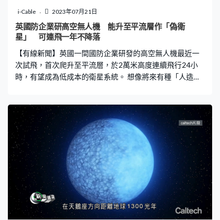
月後見到保育成果。
i-Cable
2023年07月21日
英國防企業研高空無人機 能升至平流層作「偽衛
星」 可連飛一年不降落
【有線新聞】英國一間國防企業研發的高空無人機最近一
次試飛，首次爬升至平流層，於2萬米高度連續飛行24小
時，有望成為低成本的衛星系統。 想像將來有種「人造衛
星」不一定要靠火箭發射，而是好像一般飛機於跑道起
飛，然後長期於高空盤旋。英國航太系統將旗下這款最新
研發的高空無人機稱為「偽衛星」，即是並非真正人造衛
星，但某程度上有衛星的功能。 它的翼展闊35米，總重量
只有150公斤，以電池推動，機翼鋪設太陽能板，可以靠
太陽能於空中反覆充電，續航能力極高；於6月25日最新
一次試飛，它首次爬升至平流層，在2萬米高度連續飛行
24小時。這個高度於一般雲層之上，基本上不受天氣影
響，飛行消耗的能量很低，加上沒雲遮擋，有利吸收太陽
能，理論上連續飛一年不降落也沒問題。 期間可以在指定
區域上空盤旋，作為通訊網絡的一環，向地面提供4G及5G
訊號覆蓋，相當於通訊衛星，但成本比傳統衛星低得多，