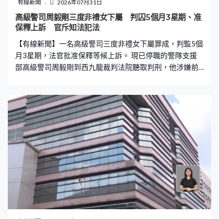
有線新聞
2026年07月31日
高級警司周毅剛三度非禮女下屬 判囚5個月3星期、准
保釋上訴 官斥知法犯法
【有線新聞】一名高級警司三度非禮女下屬罪成，判監5個
月3星期，法官批准保釋等候上訴。 現已停職的警隊支援
部高級警司周毅剛到西九龍裁判法院聽取判刑，他涉嫌前
年於警察總部三度非禮一名女下屬，他辯稱是地下情關
係，觸摸事主腰部和臀部，法官早前都不接納說法。 辯方
求情時呈交22封求情信，包括由現任和退役總警司、區議
員等人撰寫，讚賞周毅剛工作上的表現，同袍有困難時亦
會伸出援手。與他相愛20年的女友，案發後一直陪伴在
側，包括旁聽支持，她信中亦提及周毅剛對家人無微不至
的照顧。代表律師稱，周毅剛過往成就、名譽地位，以及
兒時當警員的理想都因案件摧毁，希望法庭輕判。 裁判官
判刑時稱案件嚴重，被告身為高級警司知法犯法，在辦公
室侵犯事主，不顧身處的專業環境，加上被告在警署有一
定權威，又是事主「上司的上司」，有份簽署事主的工作
評核，因此事主要揭發存在壓力。 事主的心理報告指出，