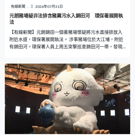
有線新聞
2026年07月31日
元朗豬場疑非法排含豬糞污水入錦田河 環保署展開執
法
【有線新聞】元朗錦田一個養豬場懷疑將污水直接排放入
附近水道，環保署展開執法。 涉事豬場位於大江埔，附近
有錦田河。環保署人員上周五突擊巡查錦田河一帶，發現
帶有豬糞氣味的啡色廢水從豬場喉管直接排入附近水道，
懷疑豬場排放未經妥善處理的禽畜廢物。署方正蒐集證
據，若有足夠證據會檢控場主，又通報漁護署跟進。環保
署表示，一直密切關注錦田河一帶非法排放禽畜廢物情
況，並以智慧科技持續監察，違例者最高可被罰款五萬
元。