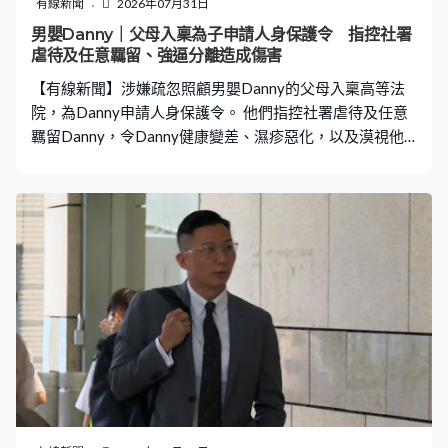
有線新聞
2026年07月31日
男嬰Danny｜父母入稟為子申請人身保護令 指控社署
虐待及任意羈留、強逼分離造成傷害
【有線新聞】涉嫌疏忽照顧男嬰Danny的父母入稟高等法
院，為Danny申請人身保護令。 他們指控社署虐待及任意
羈留Danny，令Danny健康變差、濕疹惡化，以及漠視他
們的反對下，強行要Danny接種卡介苗。又指社署及早前
法庭批出的保護令，無法證明他們令Danny受到實質身體
傷害，但要Danny跟父母分離，反而會造成潛在傷害。
Danny父親曾先生：「我們做盡所有事社署都不回應，我
們很擔心我們的兒子，我們與他分開很久，每個星期只見
兩次是很殘忍的行為，還有你將Danny放在院舍，只得院
舍照顧，沒有人奶、沒有肌膚接觸，這對嬰兒成長是很嚴
重的影響。」