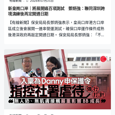
有線新聞
2026年07月31日
新皇崗口岸｜將展開過百項測試 鄧炳強：聯同深圳跨
境演練後再定開通日期
【有線新聞】保安局局長鄧炳強表示，皇崗口岸港方口岸
區成立後會展開一連串營運測試，確保口岸運作條件成熟
後港深政府再敲定開通日期。 保安局局長鄧炳強：「不同
項目測試，其實我們再說未來差不多有二十個不同種類測
試要做，例如系統測試、反恐測試、人流測試、交通測試
等，這些大大小小測試可能有過百個。我們希望這些試驗
測試暢順的話，能進行一些大型，包括聯同深圳方面的跨
境演練，可能是過萬人演練，當演練完成認為暢順的話，
就會考慮適時公布何時開通。」