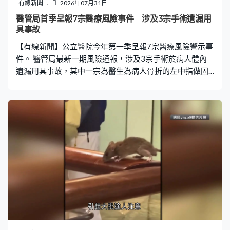
案件使她常發惡夢，害怕街上遇見被告，法官認為被告對
有線新聞
2026年07月31日
待女性的行為在現今文明社會是不容許出現，應判處監禁
醫管局首季呈報7宗醫療風險事件 涉及3宗手術遺漏用
式刑罰。三項非禮罪各自因良好背景得以扣減刑期，其中
具事故
兩項同期執行，共判囚5個月3星期。 周毅剛聞判神情平
【有線新聞】公立醫院今年第一季呈報7宗醫療風險警示事
靜，法官聽取雙方陳詞後，批准他以十萬元
件。 醫管局最新一期風險通報，涉及3宗手術於病人體內
遺漏用具事故，其中一宗為醫生為病人骨折的左中指做固
定手術，使用鑽頭時感到失控，當時未懷疑鑽頭斷裂，之
後在手術部位發現疑似異物，檢查後證實鑽頭比同型號鑽
頭短了約4毫米。另外亦有3宗在錯誤部位進行手術的個
案，以及一宗病人自殺個案。