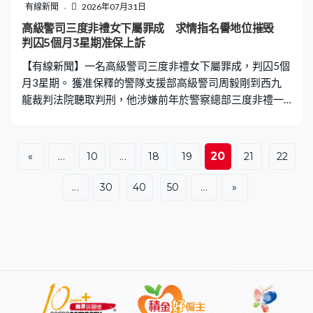
有線新聞
2026年07月31日
高級警司三度非禮女下屬罪成 求情指名譽地位摧毁
判囚5個月3星期准保上訴
【有線新聞】一名高級警司三度非禮女下屬罪成，判囚5個
月3星期。 獲准保釋的警隊支援部高級警司周毅剛到西九
龍裁判法院聽取判刑，他涉嫌前年於警察總部三度非禮一
名女下屬。辯方求情時呈交22封求情信，包括由現任或退
役總警司撰寫，讚賞周毅剛工作和家庭上的表現，又指名
譽地位、兒時當警員的理想都因案件摧毁，希望法官輕
20
«
...
10
...
18
19
21
22
判。 裁判官判刑時稱，案件嚴重，被告知法犯法，對待女
性的行為在現今文明社會不容許出現，應判處監禁式刑
...
30
40
50
...
»
罰，最終三條非禮罪，共判囚5個月3星期，亦批准被告保
釋等候上訴。