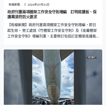
有線新聞
2026年07月31日
政府刊憲兩項棚架工作安全守則增編 訂明底護板、保
護幕須符防火要求
【有線新聞】政府刊憲兩項棚架工作安全守則增編，即日
起生效。 勞工處就《竹棚架工作安全守則》及《金屬棚架
工作安全守則》增編刊憲，主要修訂包括訂定棚架底護板
物料要求，確保強度足夠防止棚架上工人和物件墮下，用
料亦不能增加火警風險。安裝在棚架上的保護幕以及斜柵
的設計須符合屋宇署要求，確保有足夠阻燃效能。勞工處
稱守則為承建商提供實務指引，具有特殊法律地位，如有
人不遵從，法庭可參考用以裁定是否觸犯相關職安健法
例。