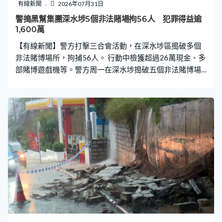
室內，通常老鼠會在這些地方走進來，一旦入去假天花、
有線新聞
2026年07月31日
夾層就很難找到牠們。」 朗豪坊表示高度關注事件，已即
警搗黑幫集團深水埗5個非法賭場拘56人 犯罪得益逾
時清潔及消毒，並安排專業防治蟲鼠公司加密商場恆常防
1,600萬
鼠工序及巡查次數。食環署會密切監察商場情況，若未妥
【有線新聞】警方打擊三合會活動，在深水埗區搗破多個
善處理食物或垃圾，可能引起鼠患，會採取執法行動。
非法賭博場所，拘捕56人。 行動中檢獲超過26萬現金、多
部賭博遊戲機等。警方周一在深水埗搗破五個非法賭博場
所，以及三個在旺角區內提供給內地員工的宿舍，和位於
元朗的倉庫。集團涉嫌將舊樓單位改裝成賭博場所，並利
用傀儡銀行戶口收受賭注，過去一年共清洗超過1,600萬犯
罪得益。56名被捕人年齡介乎21至76歲，當中18人持雙
程證，1人是持俗稱「行街紙」的外籍人士，集團主腦及傀
儡戶口持有人正還柙候審。