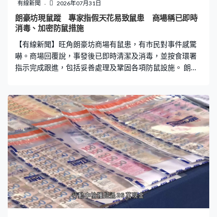
有線新聞
2026年07月31日
朗豪坊現鼠蹤 專家指假天花易致鼠患 商場稱已即時
消毒、加密防鼠措施
【有線新聞】旺角朗豪坊商場有鼠患，有市民對事件感驚
嚇。商場回覆說，事發後已即時清潔及消毒，並按食環署
指示完成跟進，包括妥善處理及鞏固各項防鼠設施。 朗豪
坊近日有老鼠出沒，網上流傳片段可見，老鼠在扶手上急
速爬行，引起大批途人注意，有巿民表示意外。市民林先
生：「很驚、要走了，準備要走。因為你正常食肆都有滅
蟲，理論上有都很短時間清理到，不應該誇張到走出
來。」市民胡先生：「管理可能做得不太好，可能他清潔
上不夠頻密，我想是這樣。（是否覺得商場清潔有改善空
間）有些空間要改善下，可能留意下食肆附近會否周邊容
易有老鼠，或者曱甴這些情況。」 老鼠出沒樓層的下層有
食肆，商場內普遍用假天花，有專家指這些因素都容易導
致鼠患出現。香港蟲害管理學會成員陳柏瑞：「通常這些
商場無可避免會有假天花、有夾層，而假天花可能連接不
同管道，亦可能水管、去水管會駁出街外，然後又會通向