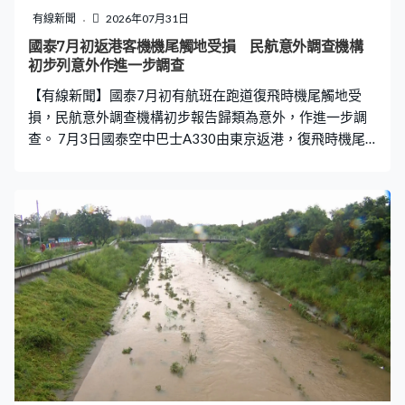
有線新聞
2026年07月31日
國泰7月初返港客機機尾觸地受損 民航意外調查機構
初步列意外作進一步調查
【有線新聞】國泰7月初有航班在跑道復飛時機尾觸地受
損，民航意外調查機構初步報告歸類為意外，作進一步調
查。 7月3日國泰空中巴士A330由東京返港，復飛時機尾
接觸跑道，客機最終安全降落，無人受傷。報告指機組人
員因操作原因復飛，經檢查後發現客機食水艙口蓋等有多
處受損、後貨艙地板多處橫樑和支柱斷裂、後壓力隔板底
有10吋長的裂痕。 國泰已通報民航意外調查機構，按規例
將事件歸類為意外，調查小組已跟機組人員面談，收集飛
行數據、駕駛艙錄音等分析調查，防範同類意外再發生。