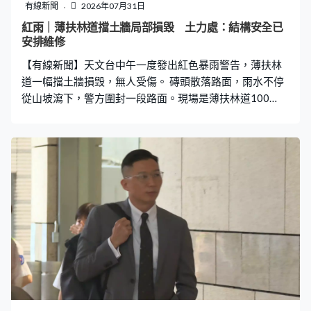
有線新聞
2026年07月31日
紅雨｜薄扶林道擋土牆局部損毀 土力處：結構安全已
安排維修
【有線新聞】天文台中午一度發出紅色暴雨警告，薄扶林
道一幅擋土牆損毁，無人受傷。 磚頭散落路面，雨水不停
從山坡瀉下，警方圍封一段路面。現場是薄扶林道100
號，土力工程處中午接報到場視察後確認，因為水壓上升
令砌石護面局部損毀，擋土牆及斜坡結構不受影響，已安
排維修。