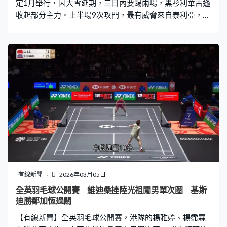
定1月舉行，因大雪延期，三日內要踢兩場，黑衫利華古遜
收起部分主力。上半場9次攻門，最有威脅來自泰利亞，球
不著地一彈，中楣彈出。 換邊後要提防漢堡手榴彈戰術，
門將巴斯韋治夠專注，雙手接實雲貝格的射門，代替受傷
的費歷根擔正，這位34歲門將力保不失。 前線交到功課，
哥勳窄位抽入，利華古遜73分鐘打破僵局。這位19歲喀麥
隆小將，攻入今季第4個德甲入球。 補時幾乎被漢堡搶回
一分，同樣19歲、守衛胡斯高域第一腳被擋，加多頭過不
到主場門楣，未能追平，找門柱「出氣」。利華古遜贏1比
0，排第6，漢堡排11。
有線新聞
2026年03月05日
全英羽毛球公開賽 維迪桑挫陸光祖闖男單次圈 基斯
迪勝鄭加恆過關
【有線新聞】全英羽毛球公開賽，港隊的楊雅婷、楊霈霖