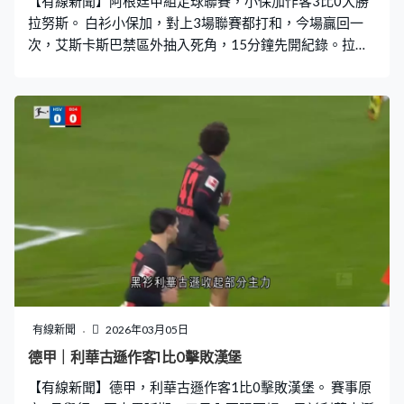
【有線新聞】阿根廷甲組足球聯賽，小保加作客3比0大勝
拉努斯。 白衫小保加，對上3場聯賽都打和，今場贏回一
次，艾斯卡斯巴禁區外抽入死角，15分鐘先開紀錄。拉努
斯上星期在南美超級盃封王，回到聯賽要連續兩場失分，
美蘭迪爾30分鐘頂入，為小保加拉開。這位烏拉圭射手64
分鐘接應直線，逗過出迎門將，小保加贏3比0，排A組第
6，拉努斯排第10。
有線新聞
2026年03月05日
德甲｜利華古遜作客1比0擊敗漢堡
【有線新聞】德甲，利華古遜作客1比0擊敗漢堡。 賽事原