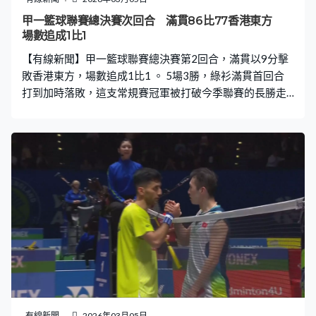
甲一籃球聯賽總決賽次回合 滿貫86比77香港東方
場數追成1比1
【有線新聞】甲一籃球聯賽總決賽第2回合，滿貫以9分擊
敗香港東方，場數追成1比1 。 5場3勝，綠衫滿貫首回合
打到加時落敗，這支常規賽冠軍被打破今季聯賽的長勝走
勢，及時回勇，蔡再懃攻入滿貫最高的26分，吳松峻就有
9分進帳，射入兼有罰球。東方的楊博文取得12分，當中4
次起手射3分入了一半，滿貫半場領先3分，就帶住打，最
後一節拉開過雙位數，結果贏86比77。
有線新聞
2026年03月05日