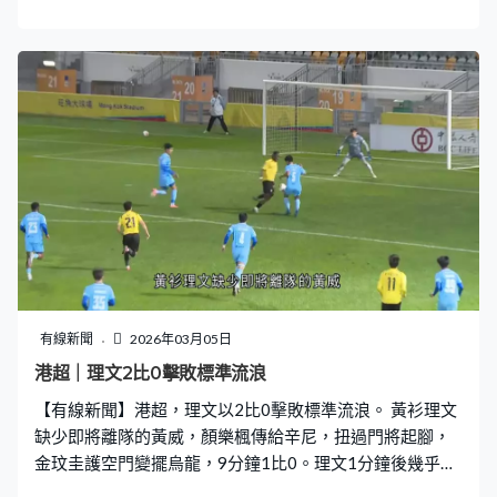
球證原本只是判罰禁區外的罰球，濱崎健斗犯手球的位置
在禁區裡面，VAR核實，球證改判12碼。前川黛也接實雷
斯的射門，為勝利船力保不失。一反門將常態，沒有預早
撲兩邊，等雷斯臨起腳才反應，捉贏心理戰。勝利船贏1比
0，下星期踢次回合有主場之利。
有線新聞
2026年03月05日
港超｜理文2比0擊敗標準流浪
【有線新聞】港超，理文以2比0擊敗標準流浪。 黃衫理文
缺少即將離隊的黃威，顏樂楓傳給辛尼，扭過門將起腳，
金玟圭護空門變擺烏龍，9分鐘1比0。理文1分鐘後幾乎被
追和，靠門楣擋出哥迪斯射門。 換邊後，基高里傳個精彩