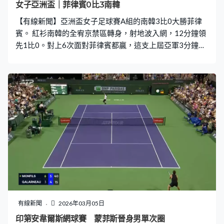
女子亞洲盃｜菲律賓0比3南韓
【有線新聞】亞洲盃女子足球賽A組的南韓3比0大勝菲律
賓。 紅衫南韓的全宥京禁區轉身，射地波入網，12分鐘領
先1比0。對上6次面對菲律賓都贏，這支上屆亞軍3分鐘後
擴大優勢，朴秀晶禁區邊射入遠柱。上場3比0大勝伊朗，
同樣比數56分鐘出現，文恩珠近門建功。門將麥丹妮爾打
手槌，個波直上直落，文恩珠做件簡單工作。南韓淨勝三
球，A組兩戰全勝，菲律賓就連輸兩場。
有線新聞
2026年03月05日
印第安韋爾斯網球賽 蒙菲斯晉身男單次圈