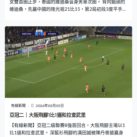
女雙首圈止步，泰國的維迪桑晉身男單次圈。 背向鏡頭的
維迪桑，先贏中國的陸光祖21比15，第2局初段3度平手
後。這位世界第二的泰國球手，中段連贏10分，一口氣拉
開，這球僵持不下，維迪桑要施展渾身解數，連殺兩板都
被救起，網前鬥法，來回超過40板，終於贏到這分。維迪
桑第2局贏21比10，局數2比0，11次交手贏第10次，16
強鬥波波夫。 世界第4的基斯迪首圈過關，首局贏21比11
後，被紫衫、新加坡的鄭加恆，以21比10扳平局數。過去
4次碰頭都贏，這位印尼球手決勝的第3局控制大局。幾乎
由頭帶到尾下，贏21比15，局數2比1晉級，會與中華台北
的林俊易爭入8強。 面向鏡頭、2022冠軍山口茜女單首圈
直落兩局，淘汰泰國的寶珊娜。
有線新聞
2026年03月05日
亞冠二｜大阪飛腳1比1逼和拉查武里
【有線新聞】亞冠二級聯賽8強首回合，大阪飛腳主場以1
比1逼和拉查武里。 深藍衫飛腳的滿田誠被陳丹善搶贏身