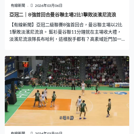
有線新聞
2026年03月06日
亞冠二｜8強首回合曼谷聯主場2比1擊敗淡濱尼流浪
【有線新聞】亞冠二級聯賽8強首回合，曼谷聯主場以2比
1擊敗淡濱尼流浪。 藍衫曼谷聯11分鐘就在主場收大禮，
淡濱尼流浪隊長布哈利，這樣脫手都有？高素域近門加一
腳，領先1比0。布哈利一手一腳連累淡濱尼流浪，傳球力
量剛剛好，是剛剛好送給人搶，輪到比查奧查說多謝了，
順勢抽入，曼谷聯7分鐘後贏到兩球。 很多時候，沒有犯
錯就沒有入球，這場又驗證到了，換邊後輪到曼谷聯的菲
臘美亞出事，被布夏基亞截到，長驅直進，順就自己熨角
了，沒有太多攻勢的淡濱尼流浪，80分鐘追回一球。菲臘
美亞又出醜，控球甩到這樣，送個單刀給東川続，惟有飛
身阻止，這樣礙眼還要爭拗？兩黃一紅。 曼谷聯十人應
戰，總算守住贏2比1，下星期四作客新加坡，次回合見
了。
有線新聞
2026年03月05日