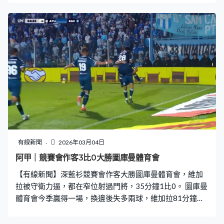
直線，艾華頓的傳中，辛尼終於為理文入球。初時抱頭跪
地，被吹罰越位在先，但經覆核後，改判入球成立。80分
鐘拉開，贏2比0，星期日在足總盃八強再交手。
有線新聞
2026年03月04日
阿甲｜競賽會作客3比0大勝圖庫曼體育會
【有線新聞】深藍衫競賽會作客大勝圖庫曼體育會，維加
拉被守衛力逼，都在窄位射過門將，35分鐘1比0。 圖庫曼
體育會今季贏得一場，換邊後失多兩球，維加拉81分鐘攻
入個人第二球。補時5分鐘的反擊，幾腳傳送就打穿防線，
辛迪亞高蘇拿利錦上添花。競賽會贏3比0，排B組第6，圖