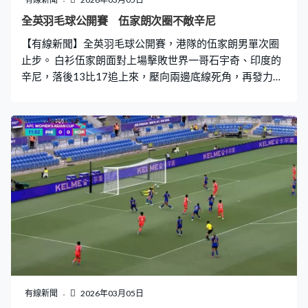
全英羽毛球公開賽 伍家朗次圈不敵辛尼
【有線新聞】全英羽毛球公開賽，港隊的伍家朗男單次圈
止步。 白衫伍家朗面對上場擊敗世界一哥石宇奇、印度的
辛尼，落後13比17追上來，壓向兩邊底線死角，再發力跳
殺斜線，追成19平手，但首局都輸19比21。之前3次交手
都贏，但這次只能追回一局，落後過6比13，逼到入「刁
時」，贏23比21追和。決勝的第3局，領先2比0就連失5
分，尾段更被愈拋愈開，輸10比21，局數輸1比2。
有線新聞
2026年03月05日