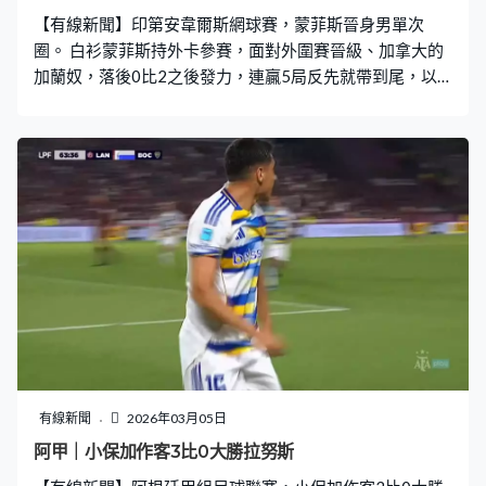
【有線新聞】印第安韋爾斯網球賽，蒙菲斯晉身男單次
圈。 白衫蒙菲斯持外卡參賽，面對外圍賽晉級、加拿大的
加蘭奴，落後0比2之後發力，連贏5局反先就帶到尾，以
「ACE」結束首盤，全場開出6球，蒙菲斯先贏6比3。生涯
最後一季，這位39歲法國老將盡情享受比賽，網前大力殺
一板。贏盡掌聲，他都不忘致謝。蒙菲斯取得最終勝利，
第二盤贏6比4，盤數2比0擊敗加蘭奴，次圈鬥另一位加拿
大球手，9號種子的安格艾里亞森。
有線新聞
2026年03月05日
阿甲｜小保加作客3比0大勝拉努斯