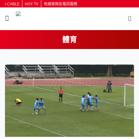
i-CABLE
HOY TV
有線寬頻及電訊服務
體育
返回
按輸入鍵開始搜尋