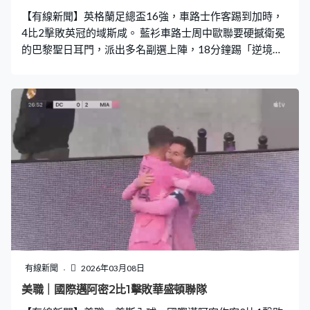
【有線新聞】英格蘭足總盃16強，車路士作客踢到加時，
4比2擊敗英冠的域斯咸。 藍衫車路士周中歐聯要硬撼衛冕
的巴黎聖日耳門，派出多名副選上陣，18分鐘踢「逆境
波」。域斯咸的森史密夫接應長傳，射過羅拔山齊士十指
關。英超第5鬥英冠第6，「藍戰士」靠「烏龍波」40分鐘
追平。加拿祖攻門，域斯咸守衛解圍，省中門將奧干高禾
反彈入網。影星賴恩雷諾士等2021年入主，3季連升三
班，晉級過程淘汰英超的諾定咸森林。域斯咸再展現打不
死精神，哥林杜爾乖巧後腳，78分鐘再次領先。佐治杜臣
後場被逼甩，要再失守，阿查邦82分鐘為車路士追平。 之
後又是佐治杜臣橫身攔截加拿祖，球證看完VAR，補時3分
鐘升級紅牌逐他離場。法定時間2比2，要加時，人數佔優
的車路士96分鐘終於反先，加拿祖無人看管下射成3比2。
劇情反轉再反轉，域斯咸的布倫頂入，以為成為球隊英
雄，VAR指越位在先，入球無效，足總盃童話之旅要告一
段落。8屆冠軍車路士補時5分鐘，由後備入替的祖奧柏度
有線新聞
2026年03月08日
奠定贏4比2，晉級八強。
美職｜國際邁阿密2比1擊敗華盛頓聯隊