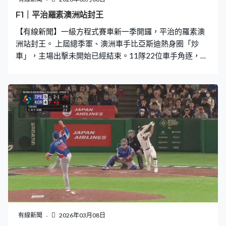
1，晉級4強。
F1｜平治羅素澳洲站封王
【有線新聞】一級方程式賽車新一季開鑼，平治的羅素澳
洲站封王。 上屆總季軍、澳洲車手比亞斯迪熱身圈「炒
車」，主場出擊未開始已經結束。11隊22位車手角逐，排
頭位的羅素起步不久就被第4位出發、法拉利的陸格歷超
越。新一年規則大變動，車手可控制前翼、尾翼角度，於
直路加速，又增加超車模式。兩人初段鬥得激烈，多次交
換領先。 新設計考起車隊，6屆車隊總冠軍紅牛新兵夏查
戰車冒煙，被逼退賽；20位起步的隊友韋特本第6名過終
點。新車隊佳特力出師不利，保達斯戰車故障，未能完
成；佩雷斯排16。 今季唯一新人、RB的連柏特第8名衝
線，首場賽事就有分落袋。上屆總冠軍、麥拿侖的諾里斯
第5名完成。平治包辦頭兩名，羅素力壓隊友安東尼利，成
為今年首位贏家，陸格歷得第3。
有線新聞
2026年03月08日