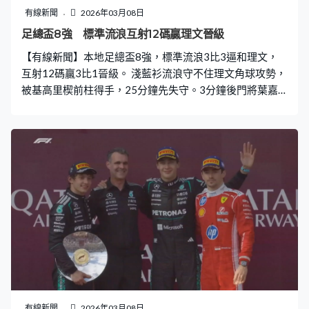
有線新聞
2026年03月08日
足總盃8強 標準流浪互射12碼贏理文晉級
【有線新聞】本地足總盃8強，標準流浪3比3逼和理文，
互射12碼贏3比1晉級。 淺藍衫流浪守不住理文角球攻勢，
被基高里楔前柱得手，25分鐘先失守。3分鐘後門將葉嘉
宇封住巴科爾，艾華頓笠射，令到劉彥匡「擺烏龍」，理
文領先2比0。哥迪斯以一己之力連過兩關，推到禁區頂射
入，40分鐘為流浪半場追回一球。 理文72分鐘再拉開兩球
優勢，巴科爾轉身，交給米基爾頭槌建功。但立花稜也禁
區手多，犯手球，輸12碼，劉智樂操刀射入，流浪88分鐘
追近。聯賽兩循環交手都輸，來到盃賽打破宿命，鄭子森
勁射，流浪補時6分鐘戲劇性逼和3比3，要加時。 理文
108分鐘踢少一人，余煒廉被指侵犯鄭子森，兩黃一紅被
逐。之後杜度與安沙互有拉扯，被指拉跌對方，球證最初
直接出示紅牌，翻看視像認為安沙犯規在先，取消紅牌決
定。雙方踢足120分鐘未分高下，要互射12碼，流浪頭3輪
都射入，加上門將葉嘉宇表現神勇，先後救到杜度及米基
爾主射。理文第4輪的劉家喬射斜，流浪互射12碼贏3比
有線新聞
2026年03月08日