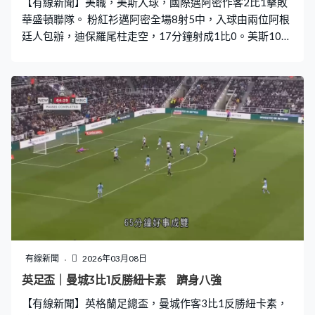
【有線新聞】美職，美斯入球，國際邁阿密作客2比1擊敗
華盛頓聯隊。 粉紅衫邁阿密全場8射5中，入球由兩位阿根
廷人包辦，迪保羅尾柱走空，17分鐘射成1比0。美斯10分
鐘後現身，挑過華盛頓聯門將，為邁阿密擴大優勢。這位
38歲球星連續兩場有進帳，取得生涯第899球。未能保住
清白之身，75分鐘被華盛頓的巴利保補中，邁阿密都贏2
比1，連贏兩場。
有線新聞
2026年03月08日
英足盃｜曼城3比1反勝紐卡素 躋身八強
【有線新聞】英格蘭足總盃，曼城作客3比1反勝紐卡素，