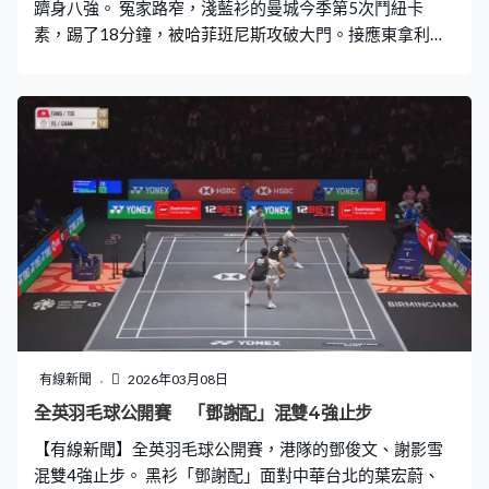
躋身八強。 冤家路窄，淺藍衫的曼城今季第5次鬥紐卡
素，踢了18分鐘，被哈菲班尼斯攻破大門。接應東拿利漂
亮的直線，推入禁區，冷靜熨死角入網。曼城留力歐聯，
收起部分主力，但都足以應付。杜古沉底傳中，沙雲奴站
立撞入，39分鐘扳平。 領隊哥迪奧拿賽前形容作客聖占士
是「噩夢」，但事實證明，他們才是紐卡素的「噩夢」。
今年頭3次碰頭都贏，來到足總盃都不例外。換邊後輪到馬
莫殊表演，近門一控一抽，47分鐘為曼城反超前。這位27
歲埃及國腳65分鐘好事成雙，禁區頂勁射入網。近6次對
紐卡素入了7球，協助曼城反勝3比1，繼聯賽盃後再淘汰
對方。
有線新聞
2026年03月08日
全英羽毛球公開賽 「鄧謝配」混雙4強止步
【有線新聞】全英羽毛球公開賽，港隊的鄧俊文、謝影雪
混雙4強止步。 黑衫「鄧謝配」面對中華台北的葉宏蔚、