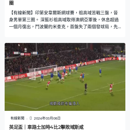
圈
【有線新聞】印第安韋爾斯網球賽，祖高域苦戰三盤，晉
身男單第三圈。 深藍衫祖高域取得澳網亞軍後，休息超過
一個月復出，鬥波蘭的米查克，首盤失了兩個發球局，先
輸4比6。這位世界第3的塞爾維亞球手之後找回手感，沒
再給機會對方，主動得分37次，比米查克多13次，兼取得
4次破發。38歲的祖高域網前反手截擊，連贏6比1、6比
2，反勝盤數2比1，32強對高華斯域。
有線新聞
2026年03月08日
英足盃｜車路士加時4比2擊敗域斯咸