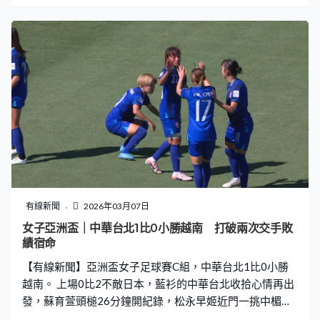
鐘大埔領先。今季兩度交手，傑志1勝1和，陳俊樂頂中楣
角。 轉做組織，送個直線給明加索夫，右路突圍，阿祖安
接應撞入，33分鐘傑志追平。換邊後大埔的費蘭度一度將
球送入網，不過空歡喜，越位不算。韋法頓踢跌明加索夫
84分鐘兩黃一紅。 進入補時，踢少個的大埔頂住傑志連番
攻門，力保不失、繼續1比1，要互射12碼。大埔的馬卡雷
拿第三輪射太正，第五輪、傑志的慈英有角度無力度，兩
隊各有一人射失。大埔門將謝家榮救兩球12碼，成為晉級
功臣，第7輪撲到黃皓雋。大埔12碼贏6比5，殺入4強。
有線新聞
2026年03月07日
女子亞洲盃｜中華台北1比0小勝越南 打破兩次交手敗
績宿命
【有線新聞】亞洲盃女子足球賽C組，中華台北1比0小勝
越南。 上場0比2不敵日本，藍衫的中華台北收拾心情再出
發，蘇育萱頭槌26分鐘開紀錄，松永早姬近門一挑中楣彈
出，還有蘇育萱補中。對上兩次在亞洲盃碰頭都輸，今次