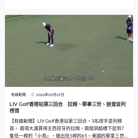
聯賽相差兩個級別，又要留力下場歐聯，派多名副選上
陣。但16歲小將沙洛文「怯場」交失，威爾伊雲斯偷截後
推入禁區，50分鐘射遠柱追平。「兵工廠」領隊阿迪達不
敢怠慢，換人就收復失地，伊比爾治伊斯66分鐘勁射破
網，贏2比1，晉級八強。
有線新聞
2026年03月07日
LIV Golf香港站第三回合 拉姆、華拿三世、迪查並列
榜首
【有線新聞】LIV Golf香港站第三回合，3名球手並列榜
首。 兩項大滿貫得主西班牙的拉姆，兩個洞超標下捉到7
隻低一桿的「小鳥」，做出低5桿的65。美國的華拿三世