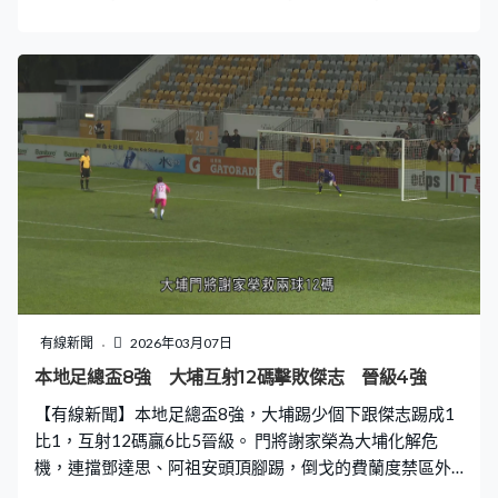
一桿就打到洞邊，包括這個第5號洞在內，捉到7隻「小
鳥」，加上全日沒有超標，以低7桿的63完成。比利時的
迪查這個回合就打出低4桿的66，三人總成績以低17桿的
193並列榜首，有兩桿優勢。
有線新聞
2026年03月07日
本地足總盃8強 大埔互射12碼擊敗傑志 晉級4強
【有線新聞】本地足總盃8強，大埔踢少個下跟傑志踢成1
比1，互射12碼贏6比5晉級。 門將謝家榮為大埔化解危
機，連擋鄧達思、阿祖安頭頂腳踢，倒戈的費蘭度禁區外
燙射有勁度，但角度欠奉都入網，龐焯熙跣手漏入，10分