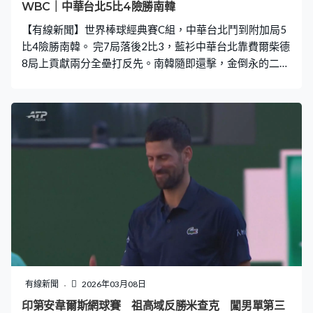
WBC｜中華台北5比4險勝南韓
【有線新聞】世界棒球經典賽C組，中華台北鬥到附加局5
比4險勝南韓。 完7局落後2比3，藍衫中華台北靠費爾柴德
8局上貢獻兩分全壘打反先。南韓隨即還擊，金倒永的二壘
安打，扳平4比4，完成9局未能分勝負，要打附加局。中
華台北的江坤宇犧牲短打，送負傷代跑的隊長陳傑憲回本
壘，拿到關鍵的一分，協助中華台北險勝5比4，首次在賽
事擊敗南韓，兩勝兩負保住晉級希望。
有線新聞
2026年03月08日
印第安韋爾斯網球賽 祖高域反勝米查克 闖男單第三