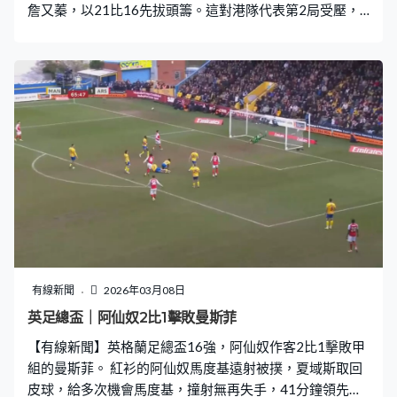
詹又蓁，以21比16先拔頭籌。這對港隊代表第2局受壓，
最多落後10分下力追，仍輸15比21，被逼入決勝第3局。
世界第7鬥15，鄧俊文、謝影雪領先10比9，連失7分，輸
13比21。打了65分鐘，局數1比2，無緣決賽，4強仍創下
他們在全英賽最佳成績。
有線新聞
2026年03月08日
英足總盃｜阿仙奴2比1擊敗曼斯菲
【有線新聞】英格蘭足總盃16強，阿仙奴作客2比1擊敗甲
組的曼斯菲。 紅衫的阿仙奴馬度基遠射被撲，夏域斯取回
皮球，給多次機會馬度基，撞射無再失手，41分鐘領先。