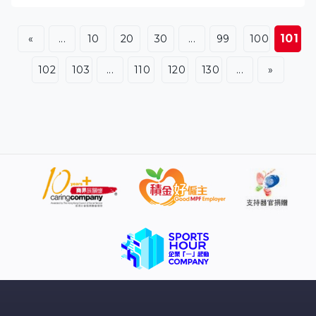
終於打破宿命，吳愷晴禁區起腳，過不到越南門將，中華
台北仍贏1比0。
101
«
...
10
20
30
...
99
100
102
103
...
110
120
130
...
»