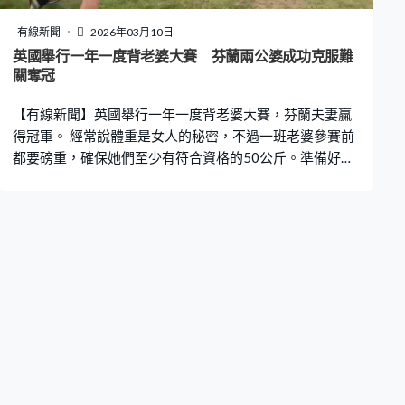
接到實，成為出局關鍵。要博門將撲錯不如靠自己射死
角，韋斯咸的哥林威爾遜、馬夫洛柏路斯射同一位置，5輪
有線新聞
2026年03月10日
全中，12碼贏5比3，10年之後再闖八強，會對列斯聯。
英國舉行一年一度背老婆大賽 芬蘭兩公婆成功克服難
關奪冠
【有線新聞】英國舉行一年一度背老婆大賽，芬蘭夫妻贏
得冠軍。 經常說體重是女人的秘密，不過一班老婆參賽前
都要磅重，確保她們至少有符合資格的50公斤。準備好就
出發，婚姻的重量有多重，這班男士應該最清楚。380米
的「愛情路」不算崎嶇，但並非一帆風順，參賽者要同舟
共濟，跨過乾草堆，克服難關，與另一半鬥快跑到終點，
就算被人「撥冷水」都要咬緊牙關堅持下去。 賽事2008年
起舉行，今屆在英國薩里郡上演，參賽者不一定要背真老
婆，不限男、女，18歲或以上就可以。幾經辛苦終於衝
線，「超人」都顯得有點吃力，成績只是其次，最重要
「兩公婆」遇上多大考驗都一同面對。這對來自芬蘭的夫
妻贏得冠軍，獲得一桶啤酒獎勵，回去「飲得杯落」。