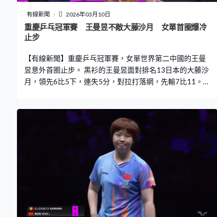
有線新聞
2026年03月10日
重慶乒乓冠軍賽 王曼昱不敵大藤沙月 女單首圈爆冷
止步
【有線新聞】重慶乒乓冠軍賽，女單世界第二中國的王曼
昱意外首圈止步。 黑衫的王曼昱面對排名13日本的大藤沙
月，領先6比5下，連失5分，對拉打落網，先輸7比11。1
月在多哈交手，王曼昱首圈直落三局贏出，這次在重慶一
局都取不到，王曼昱再輸5比11、3比11，局數0比3出
局。晉級的大藤沙月次圈鬥杜凱琹及鄭怡靜的勝方。