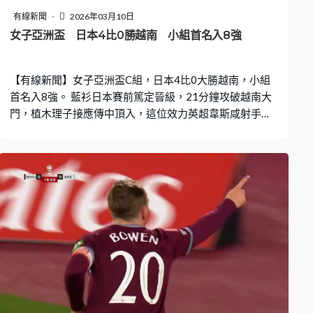
強。
有線新聞
2026年03月10日
女子亞洲盃 日本4比0勝越南 小組首名入8強
【有線新聞】女子亞洲盃C組，日本4比0大勝越南，小組
首名入8強。 藍衫日本賽前篤定晉級，21分鐘攻破越南大
門，植木理子接應傳中頂入，這位效力英超韋斯咸射手攻
入今屆第4球。 上場狂轟印度11球，日本換邊後再展現強
大攻力，熱刺前鋒浜野舞香無人看管下，51分鐘輕鬆射
入，入球由英超兵包辦，曼城射手藤野青葉64分鐘射成3
比0。白禮頓中場清家貴子4分鐘後錦上添花，為日本鎖定
4比0勝局，C組三戰全勝，首名出線，8強鬥菲律賓。