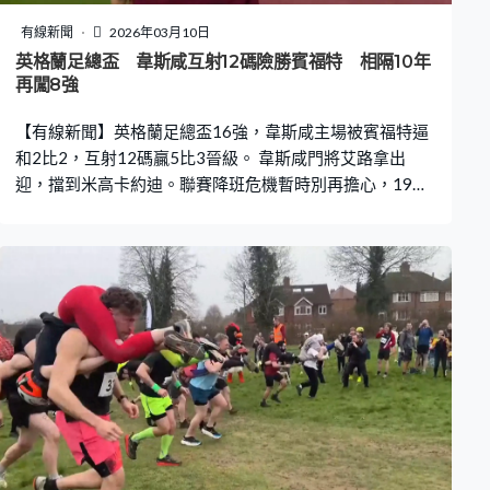
有線新聞
2026年03月10日
英格蘭足總盃 韋斯咸互射12碼險勝賓福特 相隔10年
再闖8強
【有線新聞】英格蘭足總盃16強，韋斯咸主場被賓福特逼
和2比2，互射12碼贏5比3晉級。 韋斯咸門將艾路拿出
迎，擋到米高卡約迪。聯賽降班危機暫時別再擔心，19分
鐘開心一下，查洛保雲近門建功，接應蘇錫克頭槌二傳，
快腳篤入。賓福特28分鐘追平，彌敦哥連斯頭槌，伊戈泰
亞高改變方向入網，VAR覆核完，縮得切手，不是手球亦
無越位，入球成立、1比1。倫敦打吡快上快落，韋斯咸的
艾達馬查奧爾被米高卡約迪踢跌，球證一度示意無犯規，
之後改判12碼。查洛保雲操刀，34分鐘個人第二球，韋斯
咸再度領先。 換邊後，米高卡約迪頂個頭槌，被森馬維推
了入網，12碼吧，這麼大動作推人。伊戈泰亞高射入今季
第20球，81分鐘為賓福特第二度追平。2比2進入加時，兩
隊無進帳，羅美利當路雲射高，哥林威爾遜在人堆中省中
人不中目標，要互射12碼。賓福特的丹高奧達拉射中間被