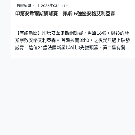
有線新聞
2026年03月11日
印第安韋爾斯網球賽｜菲斯16強挫安格艾利亞森
【有線新聞】印第安韋爾斯網球賽，男單16強，綠衫的菲
斯擊敗安格艾利亞森。 首盤拉開3比0，之後就無遇上破發
威脅。這位21歲法國新星以6比3先拔頭籌，第二盤有驚無
險。菲斯領先過4比2，被逼入決勝局，細分落後0比5下反
勝11比9，直落兩盤過關，會跟施維列夫爭入四強。