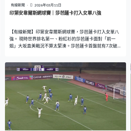
有線新聞
2026年03月11日
印第安韋爾斯網球賽｜莎芭蓮卡打入女單八強
【有線新聞】印第安韋爾斯網球賽，莎芭蓮卡打入女單八
強。 現時世界排名第一、粉紅衫的莎芭蓮卡面對「前一
姐」大坂直美戰況不算太緊湊。莎芭蓮卡首盤就有7次破發
機會，把握到2次，發球直接得分，先贏6比2。雙方在正
式賽事過去只鬥過一次，2018年美網16強莎芭蓮卡以1比
2不敵最終奪冠的大坂，今次以一面倒姿態勝出，第二盤再
贏6比4，晉身八強。