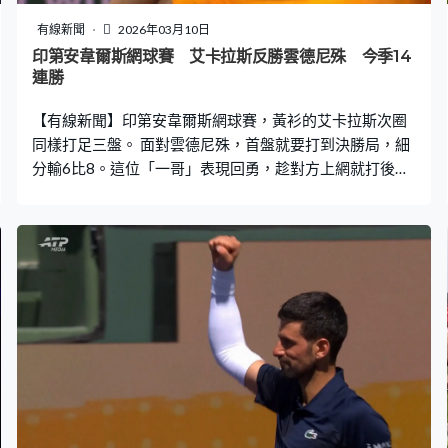
有線新聞
2026年03月10日
印第安韋爾斯網球賽 艾卡拉斯反勝雲德尼殊 今季14
連勝
【有線新聞】印第安韋爾斯網球賽，黃衫的艾卡拉斯次圈
同樣打足三盤。 面對雲德尼殊，首盤就要打到決勝局，細
分輸6比8。這位「一哥」表現回勇，趁對方上網就打後
場，精彩笠死展開反擊。連贏澳網、多哈公開賽，艾卡拉
斯2026年繼續無敵，包括這場在內、今季連贏14場，有觀
眾以蜜蜂造型捧場，在看台又叫又跳。艾卡拉斯不負所
托，保持全勝金身，4次破發下連贏6比3、6比2，盤數反
勝2比1，會跟魯德爭入8強。