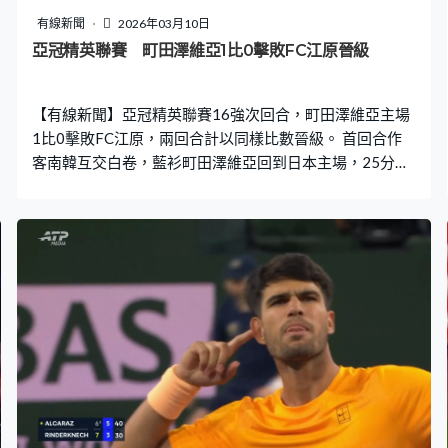
有線新聞
2026年03月10日
亞冠精英聯賽 町田澤維亞1比0擊敗FC江原晉級
【有線新聞】亞冠精英聯賽16強次回合，町田澤維亞主場
1比0擊敗FC江原，兩回合計以同樣比數晉級。 首回合作
客南韓互交白卷，藍衫町田澤維亞回到日本主場，25分鐘
搶到先機，羅相浩看得通透，找到尾柱的中村帆高，頂遠
柱入網。 補時最後階段，FC江原的金大元射斜後，一班白
衫圍住球證投訴中村帆高疑似禁區內犯手球。另一角度看
無犯規，球證經VAR協助無判罰12碼，町田澤維亞一球淨
勝對手，總比數1比0過關。