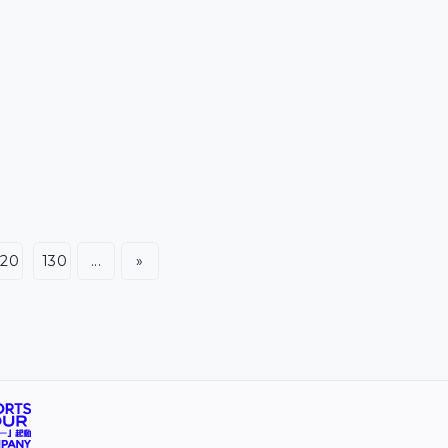
120
130
...
»