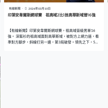
有線新聞
2026年03月10日
印第安韋爾斯網球賽 祖高域2比1挫高華斯域晉16強
【有線新聞】印第安韋爾斯網球賽，祖高域晉級男單16
強。 深藍衫的祖高域面對高華斯域，被對方上網力逼，看
準對方腳步，斜線打另一邊，第3局破發。領先之下，5屆
冠軍祖高域底線耐心對拉，優勢帶到尾，首盤先贏6比4。
不過高華斯域發球強勁，全場開出16球ACE，這球輪到祖
高域無得追，接發球打落網，大比數輸回一盤1比6。連續
兩圈都要打足三盤，祖高域說對方表現出色，慶幸過程艱
難最後都成功過關。決勝的第三盤，頭兩個破發分把握不
到，第10局這次可以了，高華斯域反手打失，祖高域贏6
比4，盤數2比1過關，16強鬥衛冕的積柏。