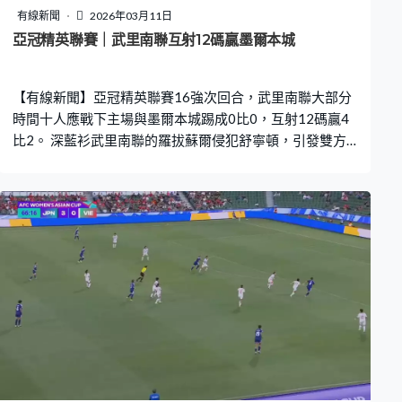
有線新聞
2026年03月11日
亞冠精英聯賽｜武里南聯互射12碼贏墨爾本城
【有線新聞】亞冠精英聯賽16強次回合，武里南聯大部分
時間十人應戰下主場與墨爾本城踢成0比0，互射12碼贏4
比2。 深藍衫武里南聯的羅拔蘇爾侵犯舒寧頓，引發雙方
衝突，推跌完還要踩多腳，如此礙眼，21分鐘收紅牌離
場。人多打人少，澳職的墨爾本城當然不客氣，阿辛尼一
控一射，過不到門將艾德列治。泰國的武里南聯換邊後繼
續受壓，馬古斯尤尼斯控高了，順勢倒掛，不過偏離目
標。首回合踢成1比1，這場法定時間都未能分出高下。艾
堅遜龍門口篤入，不過未慶祝就聽到哨子聲，越位在先，
入球作廢，總比數維持1比1，要加時。武里南聯都頂得
著，馬古斯尤尼斯拉辛尼先後起腳都被艾德列治封走，紀
錄維持，人數有變。謝文費利拿出手報復，逃不過VAR法
眼，119分鐘領紅。互射12碼，兩隊第一輪都無問題。門
將艾德列治成為武里南聯英雄，第二輪救到迪古，之後一
輪再撲走比希治。武里南聯4輪全中，12碼贏4比2，晉身8