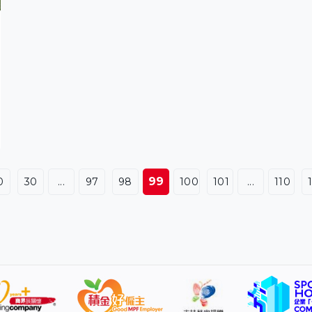
99
0
30
...
97
98
100
101
...
110