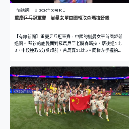
有線新聞
2026年03月10日
重慶乒乓冠軍賽 蒯曼女單首圈輕取森瑪拉晉級
【有線新聞】重慶乒乓冠軍賽，中國的蒯曼女單首圈輕鬆
過關。 藍衫的蒯曼面對羅馬尼亞老將森瑪拉，落後過1比
3，中段連取5分反超前，首局贏11比5。同樣左手握拍，
蒯曼完全控制形勢，繼1月在多哈之後再次直落三局勝出。
這位5號種子第二、三局由頭帶到尾，再贏11比5、11比
6，用了17分鐘就晉級16強。