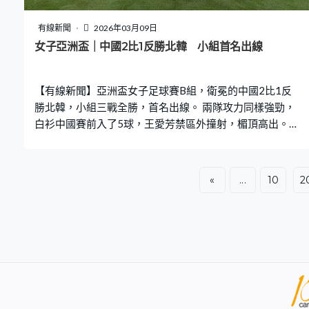
有線新聞
2026年03月09日
女子亞洲盃｜中國2比1反勝北韓 小組首名出線
【有線新聞】亞洲盃女子足球賽B組，衛冕的中國2比1反
勝北韓，小組三戰全勝，首名出線。 兩隊攻力同樣強勁，
白衫中國賽前入了5球，王愛芳禁區外撞射，楣頂高出。北
韓就轟入8球，32分鐘的反擊令中國失了今屆第一球，金
景英第一時間起腳，門將陳晨未能阻止皮球入網。賽前同
樣兩戰全勝，齊齊晉級下今場爭小組首名。中國2分鐘後就
«
...
10
2
追平，邵子欽回後，陳巧珠撞射得手，北韓今屆首度失
守。中國上半場補時更反先，踢過熱刺的王霜接應橫傳，
送入空門，初時被指越位，VAR發現北韓球員腳部包了，
改判入球成立，可以放心慶祝了。 中國全場7射3中，王霜
換邊後禁區外拉一腳，被門將俞鮮金沒收。未能拉開下有
暗湧，80分鐘被北韓的宋春心攻破大門，不過進攻過程越
位在先，入球被推翻。中國有驚無險，贏2比1，B組三戰
全勝，力壓北韓取得小組首名，躋身8強。