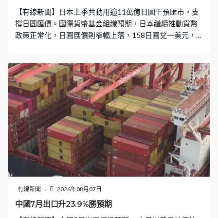
【有線新聞】日本上季共動用逾11萬億日圓干預匯市，支
撐日圓匯價。國際貨幣基金組織預期，日本繼續推動貨幣
政策正常化，日圓匯價則窄幅上落，158日圓兌一美元，
每百日圓兌4.95港元。 為支撐日圓匯價，日本財務省證
實，在第二季黃金周假期三度干預匯市，分別在4月30
日、5月4日及5月6日買入日圓，共涉及11.74萬億日圓。
其中4月30日的干預規模達到6.28萬億日圓，創有紀錄以
來新高。三次干預一度令日圓回升至155水平兌一美元，
但之後仍未能扭轉日圓弱勢，7月跌穿163兌一美元，見四
十年低位，促使日本上周聯同美國再次進行干預。 市場關
注日本央行貨幣政策對日圓走勢的影響。國際貨幣基金組
織表示，日本央行有足夠空間繼續推動貨幣政策正常化。
國際貨幣基金組織第一副總裁丹卡茨：「日本央行開始逐
步退出近三十年來的極低利率環境，並逐步實現政策正常
化，至今過程相對平穩。正如我之前說日本股市表現強
勁，通脹率維持在目標水平附近，因此我預期持續推進政
有線新聞
2026年08月07日
策正常化。」 他預計日本央行將採取必要措施，在履行保
中國7月出口升23.9%勝預期
持通脹目標的同時，繼續支持經濟增長。