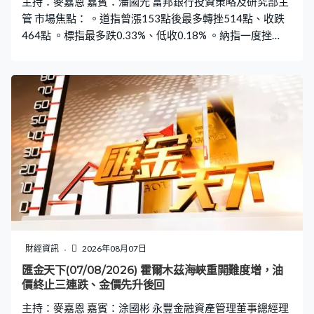
主持：麥嘉恩 嘉賓：潘國光 富邦銀行投資策略及研究部主
管 市場焦點： 。道指曾漲153點後最多轉挫514點、收跌
464點 。標指最多跌0.33%、低收0.18% 。納指一度挫
0.59%、收跌0.06% 。費城半導體指數高收0.33% 。微軟
股價升2.5%，升幅第二大道指成分股 。Aplhabet發債，股
價跌近1.3% 。SanDisk業績後股價跌近7% 。SpaceX首批
限售股解禁，股價反升逾6%
財經資訊
2026年08月07日
匯金天下(07/08/2026) 霍爾木茲海峽重開難度增，油
價終止三連跌、金價先升後回
主持：麥嘉恩 嘉賓：涂國彬 永豐金融資產管理董事總經理