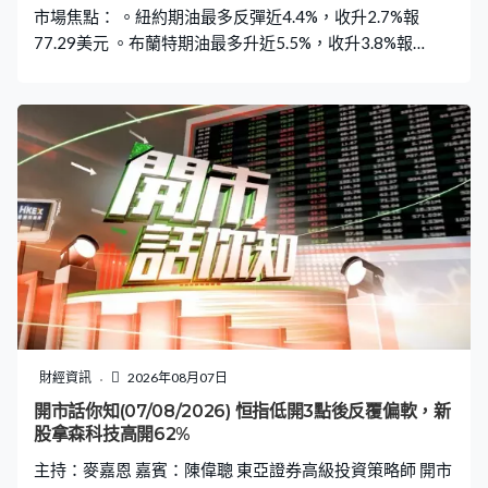
市場焦點： 。紐約期油最多反彈近4.4%，收升2.7%報
77.29美元 。布蘭特期油最多升近5.5%，收升3.8%報
82.49美元 。美10年債息升過6.4個基點至4.68厘 。美兩年
期債息最多漲7.3個基點至4.25厘水平 。金價隔日見4304
美元後，紐約市一度落至4223美元 。銀價最多倒跌近2%
低見60.87美元 。美國上周首次申領失業救濟人數增1000
至19.9萬人低於預期 。Challenger：7月美國企業裁減職位
33429個按年少46.1% 。美國第二季非農業生產力初值增
長1.4%超預期 。英國金融時報引述熟悉沃什人士指，若通
脹未來數周通脹數據強，沃什準備9月加息
財經資訊
2026年08月07日
開市話你知(07/08/2026) 恒指低開3點後反覆偏軟，新
股拿森科技高開62%
主持：麥嘉恩 嘉賓：陳偉聰 東亞證券高級投資策略師 開市