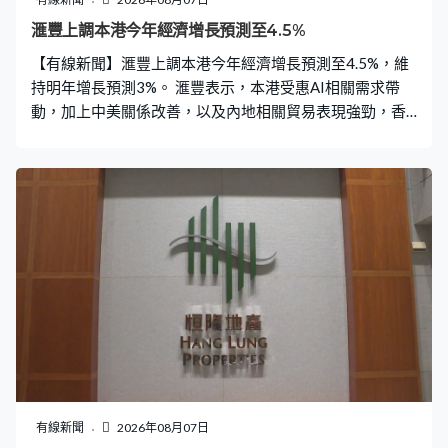
滙豐上調本港今年經濟增長預測至4.5%
【有線新聞】滙豐上調本港今年經濟增長預測至4.5%，維
持明年增長預測3%。 滙豐表示，本港受惠AI相關需求帶
動，加上中美關係改善，以及內地相關貿易表現強勁，香
港商品貿易保持韌性。本地消費及投資保持平穩，決定將
今年本港經濟增長預測由3.8%上調至4.5%。滙豐指香港首
個「五年規劃」預期將在9月底前公布，並為經濟制定中期
路線圖，將可以加強在金融以及貿易的競爭力，亦會增強
連接內地與世界的角色。
有線新聞
2026年08月07日