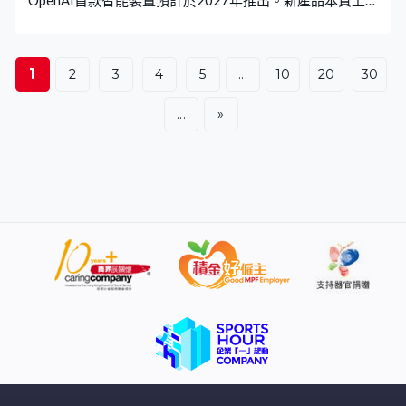
是不設屏幕的智能音箱，定位為「AI 優先」的計算設備，
外形是圓形環狀，體積與冰球差不多，預計售價300至400
美元。消息指這款產品能夠與用家互動，使用時的感覺會
1
2
3
4
5
...
10
20
30
更生動，產品亦配備相機及感應器，可感知周圍環境資
訊。
...
»