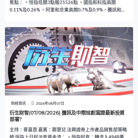
焦點： 。恒指低開3點報25526點 。國指和科指高開
0.11%及0.26% 。阿里和京東高開0.7%及0.9%，騰訊和小
米低開0.1%及0.7% 。九置高開2.3%，開市最佳藍籌 。網
易高開近1.2%，開市最佳國指成分股 。智譜高開3%，開
市最佳科指成分股 。新股：拿森科技高開62%報16.9元
財經資訊
2026年08月07日
衍生財智(07/08/2026) 騰訊及中際旭創窩證最新投資
部署?
主持：麥嘉恩 嘉賓：鄭慧兒 法興證券上市產品銷售部策略
師 恒指上日好淡倉資金流： 。恒指好倉：轉流入4948萬