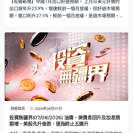
【有線新聞】中國7月出口好過預期。 上月以美元計價的
出口按年升23.9%，增速較前一個月放緩，但好過市場預
期。進口則升27.5%，較前一個月放緩，差過市場預期。
中國7月貿易順差1,125億美元，按月減少約一成，總計首
七個月貿易順差逾6,800億美元，對美國的出口按年升
2.6%，對歐盟出口上升逾16%，對東盟出口增約25%。
財經資訊
2026年08月07日
投資無疆界(07/08/2026) 油價、美債息回升及加息預
期增，美股先升後跌、道指終止五連升