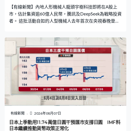
【有線新聞】內地人形機械人龍頭宇樹科技即將在A股上
市，估計集資逾60億人民幣，騰訊及DeepSeek為戰略投資
者。 這批活動自如的人型機械人去年首次在央視春晚登
場，旋即備受熱烈討論，生產商宇樹科技亦聲名大噪。
「杭州六小龍」之一的宇樹科技即將在上交所科創板上
市，下周一接受公開認購，預期發行約4,044萬股，招股價
每股150.8元人民幣，集資約61億人民幣，對應公司市值
約610億人民幣。 是次發售股份有約兩成分配予戰略投資
者，包括同為杭州出身的內地人工智能企業DeepSeek。除
了股份認購，雙方還會開展AI大模型與具身智能相關的合
作研發與產品開發。內地社保基金、騰訊、美團、阿里巴
巴，以及中石油旗下投資基金也是上市戰略投資者。 招股
書披露，宇樹科技去年總共交付5,500部人形機械人，位居
全球第一。去年公司收入按年增長逾3倍，達到17億人民
幣，淨利潤亦有近3億人民幣，毛利率超過60%。
有線新聞
2026年08月07日
日本上季動用11.74萬億日圓干預匯市支撐日圓 IMF料
日本繼續推動貨幣政策正常化