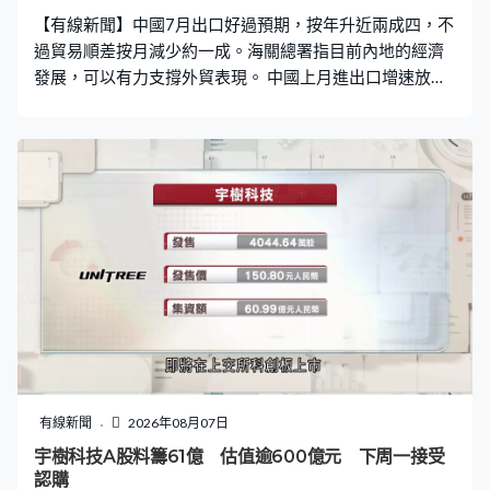
【有線新聞】中國7月出口好過預期，按年升近兩成四，不
過貿易順差按月減少約一成。海關總署指目前內地的經濟
發展，可以有力支撐外貿表現。 中國上月進出口增速放
緩，但出口表現好過預期，以美元計價出口按年升
23.9%，增速較前一個月放緩，但好過市場預期。進口則
升27.5%，較前一個月放緩，差過市場預期。總計7月貿易
順差1,125億美元，按月減少約一成。 海關總署表示國家
經濟向好，為外貿表現提供支撐。海關總署新聞發言人呂
大良：「我國經濟頂壓前行，向新向優，對外貿進出口增
長形成有力支撐。7月份我國外貿延續上半年良好增長態
勢，增速較上半年加快2.3個百分點，進出口規模連續五個
月，超過4萬億元。」 總計今年首七個月中國貿易順差逾
6,800億美元，主要貿易夥伴方面外需繼續回暖，對美國的
出口按年升2.6%，對歐盟及東盟出口則保持強勁，分別升
逾16%及25%。重點商品方面，首七個月與半導體相關的
集成電路雖然出口量只增加6%，但金額大升近一倍，至逾
有線新聞
2026年08月07日
2,100億美元。汽車出口金額亦升近五成半，突破1,100億
宇樹科技A股料籌61億 估值逾600億元 下周一接受
美元。
認購