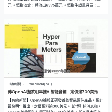
元 。恒指淡倉：轉流出8396萬元 。恒指牛證重貨區：
25200點，606張相對期指部署加倉79張 。恒指熊證重貨
區：26200點，728張相對期指部署減倉170張
有線新聞
2026年08月07日
傳OpenAI擬於明年推AI智能音箱 定價逾300美元
【有線新聞】OpenAI據報正研發首款智能硬件產品，預計
最快明年推出，定價預料逾300美元。 彭博引述消息指，
OpenAI首款智能裝置預計於2027年推出。新產品本質上