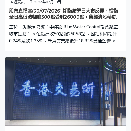
財經資訊
2026年07月30日
股市直播室(30/07/2026) 期指結算日大市反覆、恒指
全日高低波幅逾300點受制26000點，舊經濟股帶動恒
指四連升，大模型及晶片股續受壓
主持：黃健臻 嘉賓：李澤銘 Blue Water Capital投資總監
收市焦點： 。恒指高收50點報25858點 。國指和科指升
0.24%及跌1.25% 。新東方業績後升18.83%最佳藍籌 。中
石油和中海油升2.21%及2.89% 。農行升3%最佳國指成分
股，工行及國壽升2% 。百威亞太業績後升1.73% 。美高梅
中國業績後升2.99% 。中芯跌7.73%最差藍籌，華虹挫
8.26%、天數智芯挫14.7% 。智譜瀉16.55%最差科指成分
股，MINIMAX跌4.22% 。新股：中際旭創曾挫10.2%、收
跌2.04%