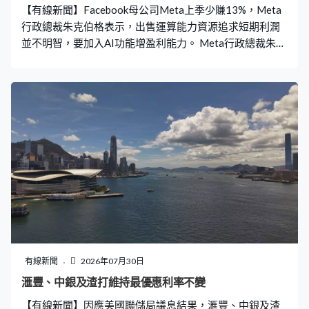
【有線新聞】Facebook母公司Meta上季少賺13%，Meta
行政總裁朱克伯格表示，出售運算能力資源追求短期利潤
並不明智，要加入AI功能增盈利能力。 Meta行政總裁朱克
伯格表示，已收到「大量」公司希望買入集團運算能力資
源的報價，出價十分理想，但僅追求短期利潤並不明智。
Meta行政總裁朱克伯格：「你不能只專注於長期項目，忽
略了短期市場價值。我認為只出售所有運算能力資源，只
是追求短期利潤也是不明智的，應抓住機會在此基礎上建
構智能系統，帶來的利潤將倍增，進一步提升運算能力資
源的價值。」 至於是否全面開展出售雲運算能力資源業
務，朱克伯格無正面回應，重申目前運算能力無法滿足所
有市場需求。 興建新數據中心投入大量資本，Meta上調本
財年資本開支預期，由之前1,250億至1,450億美元，調整
到1,300億至1,450億美元。集團指資本用於提高產能，同
時為2028年及以後的發展保持靈活性，未來繼續致力於AI
模型、商業代理以及智能眼鏡等消費性電子設備的研發工
有線新聞
2026年07月30日
作。 Meta上季盈利低於預期，跌逾13%至158.4億美元，
滙豐、中銀及渣打維持最優惠利率不變
每股盈利跌至6.18美元，收入升近28%至608億美元，高
【有線新聞】因應美國聯儲局議息結果，滙豐、中銀及渣
於預期。Meta預期