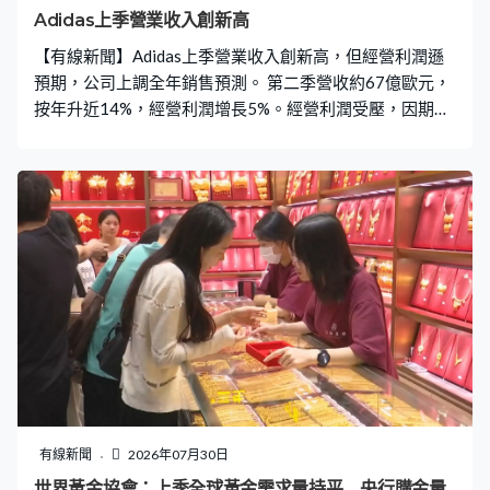
Adidas上季營業收入創新高
【有線新聞】Adidas上季營業收入創新高，但經營利潤遜
預期，公司上調全年銷售預測。 第二季營收約67億歐元，
按年升近14%，經營利潤增長5%。經營利潤受壓，因期內
宣傳世界盃，令市場推廣等開支增加至逾2億歐元。由於上
半年銷售表現強勁，公司上調全年收入預測，由原本預期
高單位數增長升至9%至10%水平，但維持全年經營利潤約
23億歐元。
有線新聞
2026年07月30日
世界黃金協會：上季全球黃金需求量持平 央行購金量