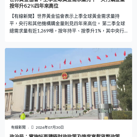
按年升62%四年來高位
【有線新聞】世界黃金協會表示上季全球黃金需求量持
平，央行和其他機構購金量則見四年來高位。 第二季全球
總需求量有近1,269噸，按年持平、按季升1%，其中央行
和其他機構需求量按年明顯上升62%，按季更增加逾4倍，
見四年來高位。不過，期內中國市場需求按年跌7%至518
噸，其中金飾需求受季節性因素影響，按年跌28%至50
噸，是2005年來最疲弱的第二季表現，按季亦跌41%。
有線新聞
2026年07月30日
政治局：實施好更積極財政政策及適度寬鬆貨幣政策