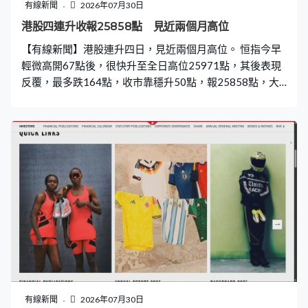
有線新聞
2026年07月30日
港股四連升收報25858點 見近兩個月高位
【有線新聞】港股連升四日，見近兩個月高位。 恒指今早
輕微高開67點後，很快升至全日高位25971點，其後表現
反覆，最多跌164點，收市靠穩升50點，報25858點，大
市成交額3,048億元。 新東方上財年多賺近兩成八，股價
抽升逾18%，見逾五個月高位，是表現最好藍籌。業績同
樣造好的百威亞太，股價最多升一成，收市升幅收窄至
1.7%。AI概念炒風減退，智譜跌16%，MINIMAX一度跌
穿200元。晶片股亦普遍向下，中芯、華虹跌7%至8%。
有線新聞
2026年07月30日