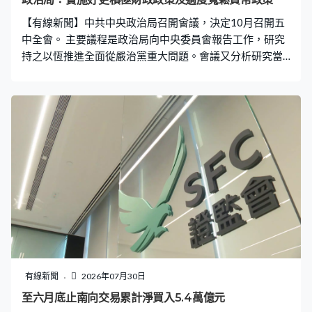
【有線新聞】中共中央政治局召開會議，決定10月召開五
中全會。 主要議程是政治局向中央委員會報告工作，研究
持之以恆推進全面從嚴治黨重大問題。會議又分析研究當
前經濟形勢，部署下半年經濟工作。 政治局會議由總書記
習近平主持，會議強調要做好下半年經濟工作，實施好更
加積極的財政政策和適度寬鬆的貨幣政策，加大逆周期調
節力度。會議亦強調要有效擴大內需，挖掘服務消費潛
力，深入實施「人工智慧+」行動，又會繼續整治「內卷
式」競爭。 另外，會議指出要深化資本市場投融資綜合改
革，提升市場韌性及信心，亦要穩定房地產市場，實施好
一籃子化債方案。
有線新聞
2026年07月30日
至六月底止南向交易累計淨買入5.4萬億元