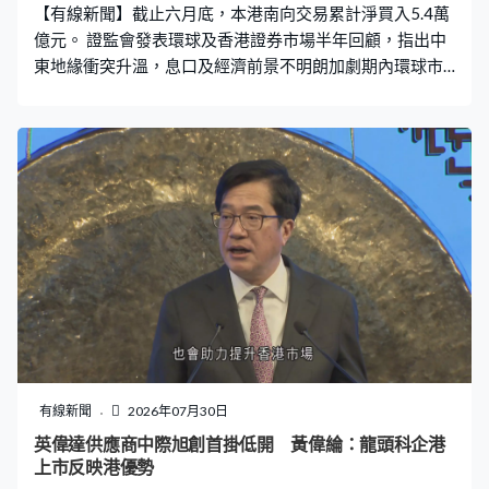
【有線新聞】截止六月底，本港南向交易累計淨買入5.4萬
億元。 證監會發表環球及香港證券市場半年回顧，指出中
東地緣衝突升溫，息口及經濟前景不明朗加劇期內環球市
場波動，儘管本港市場結構有別於海外，受惠全球AI熱潮
程度有限。期內流動性一直保持、交投上升，上半年南向
資金淨買入3,010億元，亦創下連續34個月南向交易淨買
入的紀錄。
有線新聞
2026年07月30日
英偉達供應商中際旭創首掛低開 黃偉綸：龍頭科企港
上市反映港優勢