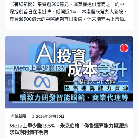
【有線新聞】集資逾500億元、屬英偉達供應商之一的中
際旭創首日在港掛牌，低開近1%。 本港歷來第九大新股、
集資逾500億元的中際旭創首日掛牌，但未能守著上市價
開市。署理財政司司長黃偉綸：「這次在香港上市，將會
進一步豐富香港資本市場的硬科技產業版圖，也會助力提
升香港市場對全球資本的吸引力。」 中際旭創是全球光學
模組龍頭之一，亦是英偉達供應商，管理層表示來港上
市，有助公司融入全球資本市場。中際旭創董事長兼總裁
劉聖：「數字經濟及人工智能快速發展，正在重塑全球產
業格局，也讓連接成為數字時代最重要的基礎能力之一。
多年來中際旭創始終專注於光互連的領域，致力於以持續
創新和推動技術的進步，為全球客戶提供領先的光互連解
決方案。」 中際旭創公開發售5,450萬股，在港發售部分
接獲逾6萬份申請，超購約15倍，一手中籤率70%，集資
534億元。
有線新聞
2026年07月30日
Meta上季少賺13.5% 朱克伯格：僅售運算能力資源追
求短期利潤不明智