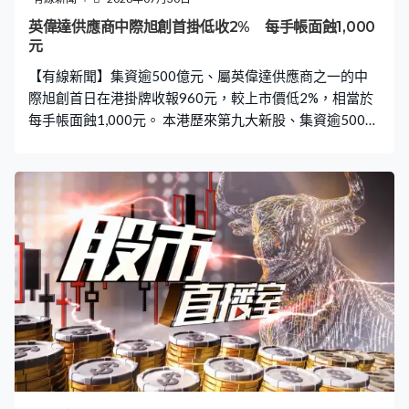
英偉達供應商中際旭創首掛低收2% 每手帳面蝕1,000
元
【有線新聞】集資逾500億元、屬英偉達供應商之一的中
際旭創首日在港掛牌收報960元，較上市價低2%，相當於
每手帳面蝕1,000元。 本港歷來第九大新股、集資逾500億
元的中際旭創首日掛牌，但未能守著上市價開市。署理財
政司司長黃偉綸：「這次在香港上市，將會進一步豐富香
港資本市場的硬科技產業版圖，也會助力提升香港市場對
全球資本的吸引力。」 中際旭創是全球光學模組龍頭之
一，亦是英偉達供應商，管理層表示來港上市，有助公司
融入全球資本市場。中際旭創董事長兼總裁劉聖：「數字
經濟及人工智能快速發展，正在重塑全球產業格局，也讓
連接成為數字時代最重要的基礎能力之一。多年來中際旭
創始終專注於光互連的領域，致力於以持續創新和推動技
術的進步，為全球客戶提供領先的光互連解決方案。」 中
際旭創公開發售5,450萬股，在港發售部分接獲逾6萬份申
請，超購約15倍，一手中籤率70%，集資534億元。