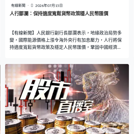
有線新聞
2026年07月15日
人行鄒瀾：保持適度寬鬆貨幣政策穩人民幣匯價
【有線新聞】人民銀行副行長鄒瀾表示，地緣政治局勢多
變，國際能源價格上漲令海外央行有加息壓力，人行將保
持適度寬鬆貨幣政策及穩定人民幣匯價，鞏固中國經濟穩
中向好勢頭。 人民銀行副行長鄒瀾：「下一步人民銀行將
密切關注國際經濟金融形勢變化，實施好適度寬鬆的貨幣
政策，為經濟持續向好向優，創造適宜的貨幣金融環境。
同時堅持市場在匯率形成中的決定性作用，發揮匯率調節
宏觀經濟和國際收支自動穩定器的作用，保持人民幣匯率
在合理均衡水平上的基本穩定。」