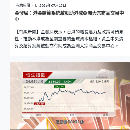
有線新聞
2026年07月15日
金發局：港金結算系統啟動助港成亞洲大宗商品交易中
心
【有線新聞】金發局表示，香港的增長潛力及政策可預見
性，推動本港成為至關重要的全球資本樞紐，黃金中央清
算及結算系統啟動亦有助成為亞洲大宗商品交易中心。 金
發局主席洪丕正表示，環球格局持續碎片化，香港是少數
具備穩定增長潛力及政策可預見性的金融市場，持續推動
資金流入，吸引企業在港成立總部。洪丕正：「在香港那
麼多元化的增長和動力那麼強是比較罕見的，希望能夠利
用這勢頭，因為全球人士都想尋找地方增長，想尋找地方
分散風險，香港能夠做到兩方面增長和分散風險。」 政府
上周啟動黃金中央清算及結算系統，洪丕正表示，黃金交
易將幫助香港成為亞洲大宗商品交易中心，「如果黃金成
為成功生態圈，放大生態圈是很自然的，兼全球大宗商品
定價今天仍使用美元，將來會否有多貨幣值的定價，香港
能不能夠爭取這地位？當然這是比較長遠看法，但我覺得
機遇絕對存在。」 另外金發局在2025至26年度進行了九