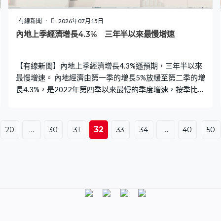
有線新聞
2026年07月15日
內地上季經濟增長4.3% 三年半以來最慢增速
【有線新聞】內地上季經濟增長4.3%遜預期，三年半以來
最慢增速。 內地經濟由第一季的增長5%放緩至第二季的增
長4.3%，是2022年第四季以來最慢的季度增速，按季比較
增長0.9%。總結上半年，內地經濟增長4.7%。 上月內地零
售銷售轉為增長1%，規模以上工業增加值增速加快至逾
5%，兩個數據均勝預期。不過，上半年固定資產投資跌幅
32
20
...
30
31
33
34
...
40
50
擴大至5.7%，表現較預期遜色。