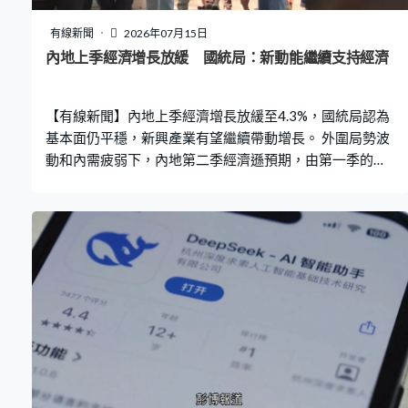
有線新聞
2026年07月15日
內地上季經濟增長放緩 國統局：新動能繼續支持經濟
【有線新聞】內地上季經濟增長放緩至4.3%，國統局認為
基本面仍平穩，新興產業有望繼續帶動增長。 外圍局勢波
動和內需疲弱下，內地第二季經濟遜預期，由第一季的增
長5%，放緩至第二季的增長4.3%，是2022年第四季以來
最慢的季度增速，按季比較增長0.9%，總結上半年，內地
經濟增長4.7%。 國統局指出，上半年經濟在合理區間運
行，但國內供應強勁、需求疲弱的矛盾情況明顯，經濟向
好基礎仍需鞏固，預期下半年科技創新行業等新動能產業
可繼續支持經濟增長。 國家統計局副局長毛盛勇：「新動
能對經濟增長貢獻已經超過40%，而且新動能增長態勢還
保持非常好的增長態勢，下半年這種態勢會繼續延續，新
動能支撐經濟，引領經濟發展的動能依然非常強勁。」 上
月內地零售銷售轉為增長1%，規模以上工業增加值增速加
快至逾5%，兩個數據均勝預期。不過，上半年固定資產投