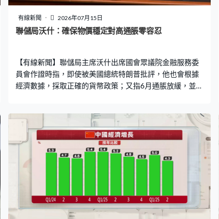
有線新聞
2026年07月15日
聯儲局沃什：確保物價穩定對高通脹零容忍
【有線新聞】聯儲局主席沃什出席國會眾議院金融服務委
員會作證時指，即使被美國總統特朗普批評，他也會根據
經濟數據，採取正確的貨幣政策；又指6月通脹放緩，並不
意味大功告成。 沃什：「我和同事關注高通脹為美國家庭
和企業帶來沉重負擔，物價格月度波動在所難免，尤其在
全球市場動盪環境中，長期通脹水平取決於貨幣政策。正
如主席一開始所說通脹是一種選擇，我們委員會成員對持
續高企通脹是零容忍，我們致力保持價格穩定。」