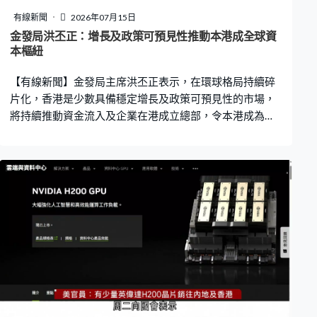
有線新聞
2026年07月15日
金發局洪丕正：增長及政策可預見性推動本港成全球資
本樞紐
【有線新聞】金發局主席洪丕正表示，在環球格局持續碎
片化，香港是少數具備穩定增長及政策可預見性的市場，
將持續推動資金流入及企業在港成立總部，令本港成為至
關重要的全球資本樞紐。 金發局主席洪丕正：「在香港那
麼多元化的增長和動力那麼強是比較罕見的，希望能夠利
用這勢頭，因為全球人士都想尋找地方增長，想尋找地方
分散風險，香港能夠做到兩方面增長和分散風險。」