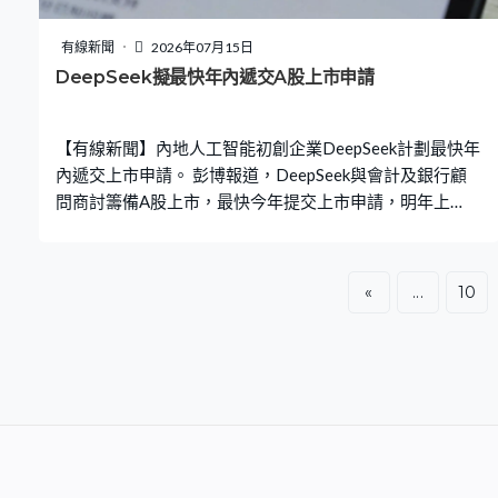
資跌幅擴大至5.7%，是2020年5月以來最大跌幅，表現較
預期遜色。 國統局認為，目前國內人均資本存量明顯低於
有線新聞
2026年07月15日
發達國家，反映仍有空間加大有效投資。「傳統產業改造
DeepSeek擬最快年內遞交A股上市申請
升級，推進新興產業和未來產業發展，都有旺盛投資需
求，適應人口結構變化，在一老一小服務、基層醫療衛
【有線新聞】內地人工智能初創企業DeepSeek計劃最快年
生、優質教育
內遞交上市申請。 彭博報道，DeepSeek與會計及銀行顧
問商討籌備A股上市，最快今年提交上市申請，明年上
市。另外，公司亦計劃新一輪融資，目標集資至少100億
元人民幣，估值至少4,800億元人民幣。早前公司剛完成破
紀錄的70億美元融資。
«
...
10