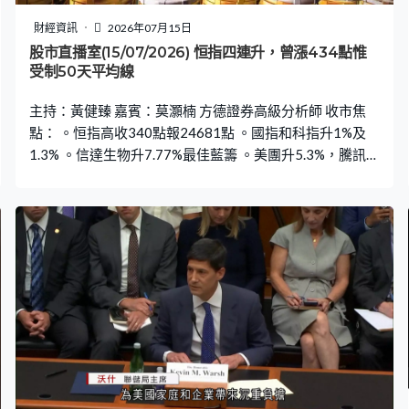
財經資訊
2026年07月15日
股市直播室(15/07/2026) 恒指四連升，曾漲434點惟
受制50天平均線
主持：黃健臻 嘉賓：莫灝楠 方德證券高級分析師 收市焦
點： 。恒指高收340點報24681點 。國指和科指升1%及
1.3% 。信達生物升7.77%最佳藍籌 。美團升5.3%，騰訊和
阿里升3.9%及2.83% 。中芯跌2.61%最差藍籌 。國壽盈利
後升後跌，低收2.16%跌幅第二大藍籌 。MINIMAX和智譜
升13.3%及6.68%，升幅首兩大科指成分股 。長飛光纖盈
喜，曾漲22%、高收1.62%