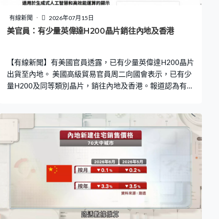
有線新聞
2026年07月15日
美官員：有少量英偉達H200晶片銷往內地及香港
【有線新聞】有美國官員透露，已有少量英偉達H200晶片
出貨至內地。 美國高級貿易官員周二向國會表示，已有少
量H200及同等類別晶片，銷往內地及香港。報道認為有關
安排，意味H200晶片已重啟對華銷售，有可能反映在英偉
達未來的銷售額。去年英偉達在業績指引中剔除了中國人
工智能晶片的收入，因無法預知何時能重啟銷售。