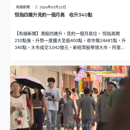
次外訪，包括歐美、中東、東盟及內地等重要市場，金發
有線新聞
2026年07月15日
局行政總監董一岳表示，8月將到訪中亞地區開展新一輪交
恒指四連升見約一個月高 收升340點
流活動。
【有線新聞】港股四連升，見約一個月高位。 恒指高開
210點後，升勢一度擴大至逾400點，收市報24681點，升
340點，大市成交3,042億元。新經濟股帶領大市，阿里、
騰訊、美團升2%至5%。醫藥股有支持，信達生物升7%是
最強勢藍籌，藥明康德創逾四年半高。本地地產股有支
持，恒地、新地齊升4%。晶片股受壓，中芯、華虹跌1%
至2%。AI模型股向上，其中MINIMAX升逾一成。