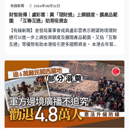
反映先民尋求與大自然契合生活的原始信仰。」 香文化在
有線新聞
2026年08月02日
唐朝盛行，這個就是唐代用於裝載香丸及香餅的香寶子。
財智商傳｜盧彩雲：冀「理財通」上調額度、擴產品範
蕭錦華：「正因為唐人廣泛使用各種香料香品，中外商人
圍 「互聯互通」助港吸資金
都積極將它們引進去東西方絲路貿易中，成為重要的商
【有線新聞】金發局董事會成員盧彩雲表示期望跨境理財
品。譬如是唐代絲綢之路東端核心商業城市洛陽的北市
通可以進一步上調投資額度及擴闊產品範圍，又指「互聯
互通」等優勢有助本港吸引更多國際資金。 本港去年管理
的資產總值上升兩成至42萬億元，創歷史新高，更首度超
越瑞士成為全球最大跨境財富管理中心。香港金融發展局
董事會成員盧彩雲接受本台《財智．商傳》訪問時指出，
環球局勢動盪，更加突顯到本港的金融優勢，除了有完善
法律體系及監管制度，亦有成熟的資本市場，「就是（市
場）流通性非常大，香港是很重要的資本市場，近期新股
上市也相當活躍，最重要是背後有龐大的內地市場，透過
各項互聯互通制度能夠把資本市場活動帶來香港。」 本港
正與內地相關部門探討進一步完善跨境理財通，盧彩雲表
示業界期望投資產品範圍及額度可以進一步擴闊，「例如
香港專業投資者門檻是800萬港元，雖然（理財通）已將
門檻去到300萬元，但能否看齊本港專業投資者門檻水