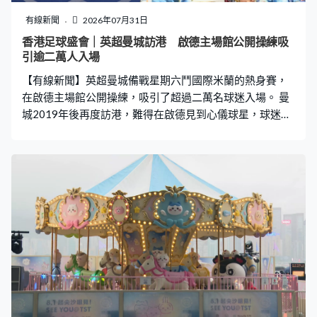
種，「主要呼籲安老院舍院友、65歲以上長者、或50至64
歲但有長期病患（接種）。因看醫管局數字，都是這三個
有線新聞
2026年07月31日
群組，感染後仍可出現併發症，或死亡風險。」 他又表
香港足球盛會｜英超曼城訪港 啟德主場館公開操練吸
示，大部分人都曾感染新冠，再感染的病徵將愈來愈輕
引逾二萬人入場
微，相信無必要重啟社交距離措施。
【有線新聞】英超曼城備戰星期六鬥國際米蘭的熱身賽，
在啟德主場館公開操練，吸引了超過二萬名球迷入場。 曼
城2019年後再度訪港，難得在啟德見到心儀球星，球迷當
然興奮。簡單熱身後直接用球，烏茲別克的古辛路夫吃了
個「波餅」，無事無事。加納翼鋒施曼約、門將當拿隆馬
等主力都有隨隊，與教練練長傳。 球場最想見到都是無份
入選英格蘭世界盃大軍名單中場科頓，有內地球迷專程來
港，特意弄了科頓與他兒子的橫幅支持偶像。曼城球迷孫
小姐：「他兒子很可愛，科頓也很可愛，他們在歐聯的互
動也很可愛。當然非常開心，畢竟是菲爾科頓，誰看到菲
爾科頓不開心？」曼城球迷朱先生：「我喜歡門將當拿隆
馬，還有科頓，也很喜歡，所以他這次有來香港真的很
棒。」 夏蘭特、洛迪等球星無緣在啟德獻技，有球迷表示
理解。曼城球迷歐先生：「可惜當然有一點點，但是看整