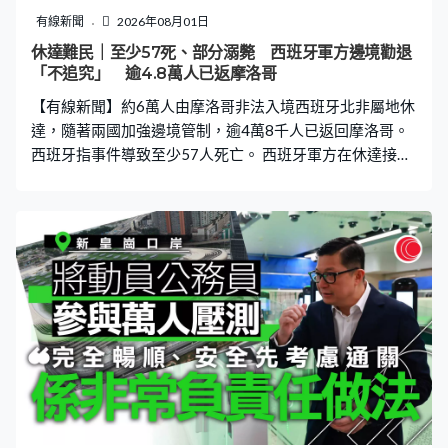
平，讓更多資金過來，也可以有更多選擇。」 本港亦計劃
有線新聞
2026年08月01日
開拓更多「非股票」投資產品，盧彩雲指出機構投資者及
休達難民｜至少57死、部分溺斃 西班牙軍方邊境勸退
家族辦公室十分重視分散風險，多元產品正好符合他們的
「不追究」 逾4.8萬人已返摩洛哥
需求，「業界非常歡迎最近例如固定收益板塊的發展，或
【有線新聞】約6萬人由摩洛哥非法入境西班牙北非屬地休
未來在人民幣國際化會否有多一些人民幣產品
達，隨著兩國加強邊境管制，逾4萬8千人已返回摩洛哥。
西班牙指事件導致至少57人死亡。 西班牙軍方在休達接壤
摩洛哥邊境部署大批裝甲車，並透過廣播勸喻非法入境者
返回摩洛哥，指兩國已達成協議，他們回去後不會被追
究。較早前，摩洛哥一方的邊境亦有大批安全部隊成員巡
邏，又帶走試圖突破邊境閘口的人。 休達地方政府指過去
數日多達6萬人由摩洛哥非法入境，相當於休達的人口約
70%，至今大部分人自願返回摩洛哥。休達有數十名非法
入境者死亡，部分是溺死，或試圖爬越防波堤時被壓死，
摩洛哥境內可能有更多傷亡。路透社引述非法入境者稱，
在休達找不到食物和住宿決定離開。 西班牙最高法院早前
裁定，政府不能即時遣返在海上攔截的非法移民回摩洛
哥，是引發這次非法入境潮的主要原因。首相桑切斯譴責
是偷渡組織刻意曲解裁決，侵犯西班牙領土完整，將和摩