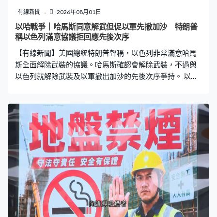
多食肆都會有優惠，詳情美酒佳餚屆時會公布。大家對票
有線新聞
2026年08月01日
尾經濟興趣增加了，我們可以想一下如何引導業界和主辦
以哈戰爭｜哈馬斯同意解武但促以軍先撤加沙 特朗普
方多合作聯成。」 展望下半年盛事不斷，羅淑佩說有信心
稱以色列滿意協議拒回應先後次序
旅客數字會繼續增長。
【有線新聞】美國總統特朗普聲稱，以色列非常滿意哈馬
斯全面解除武裝的協議。哈馬斯確認會解除武裝，不過與
以色列就解除武裝及以軍撤出加沙的先後次序爭持。 以軍
未有停止空襲加沙，宣稱行動殺死多名哈馬斯組織成員，
會繼續部署兵力剷除威脅。負責斡旋以色列和哈馬斯停火
的美國早前宣布，哈馬斯及加沙其他武裝組織達成全面解
除武裝協議，不過哈馬斯和以色列在落實解除武裝安排的
先後次序各執一詞。 哈馬斯稱已跟各派系取得共識，會開
始解除武裝、移交重型武器，前提是以軍首先停止一切脅
迫行為，包括落實停火及撤出加沙，並確保巴勒斯坦擁有
自決立國權利。以色列官員指，除非哈馬斯「真心」解除
武裝，否則以軍不會按加沙和平方案撤退至「黃線」外，
即是將控制加沙的範圍大約減半，國家安全部長本格維爾
聲稱協議不可接受。 美國總統特朗普聲稱，跟以色列在解
除武裝協議達成諒解，不過以色列消息指，特朗普早前和