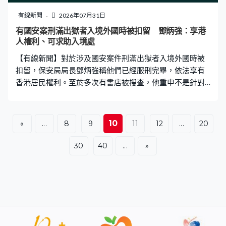
有線新聞
2026年07月31日
有國安案刑滿出獄者入境外國時被扣留 鄧炳強：享港
人權利、可求助入境處
【有線新聞】對於涉及國安案件刑滿出獄者入境外國時被
扣留，保安局局長鄧炳強稱他們已經服刑完畢，依法享有
香港居民權利。至於多次有書店被搜查，他重申不是針對
特定類型店舖。 涉及串謀顛覆國家政權案的前民主黨主席
胡志偉及前民陣召集人岑子杰刑滿出獄後兩個月內，分別
在入境英國及日本時被扣留，保安局局長鄧炳強被問到對
10
«
...
8
9
11
12
...
20
於外國政府做法有何看法。鄧炳強：「就著因為國安法服
刑完畢人士，這些人已經完成服刑，情況與香港其他市民
30
40
...
»
一樣，享有所有市民權利、一樣的。但當如果遇到事情，
與普通市民一樣，可以聯絡入境處港人在外協助小組。」
國安處早前搜查多間書店，店員涉嫌違反國安法被捕，亦
有書店參展書展被拒後接連宣布結業，鄧炳強重申不是針
對某一類型店舖。鄧炳強：「不要說國安法針對任何類型
店舖，絕對不會，國安法是一條法律，無論你是人抑或不