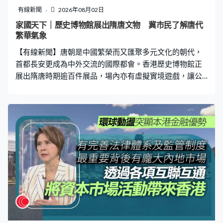
有線新聞
2026年08月02日
家國天下｜歷史博物館展出隋唐文物 冀市民了解唐代
繁華氣象
【有線新聞】唐朝是中國繁榮而又匯聚多元文化的朝代，
首都長安更成為中外交流的國際都會。香港歷史博物館正
展出隋唐時期逾百件展品，場內亦有虛擬實境遊戲，讓公
眾感受唐代的文明氣象。 香港歷史博物館一級助理館長賴
彥融：「其實唐朝的歷史有這麼多年，唐代亦分初盛中
晚，但是整個展覽中說不了這麼多這麼完整的一個故事，
整個唐朝的故事，我們只能夠抽取它很繁華璀璨的部分去
講述。」 在香港歷史博物館的這個展覽正展出169件唐朝
相關展品，涵蓋玉器、瓷器和陶俑等，其中一組焦點作品
是唐代喪葬文化中的《十二生肖俑》，在墓葬中按東南西
北方位順時針序列布置，象徵神靈在十二時辰輪流執勤，
守護墓主。香港中文大學歷史系高級講師蕭錦華：「隋代
唐初十二生肖俑的隨葬是南方流行的固有習俗，到了盛
唐，這種葬俗傳播到北方，反映南北方各民族葬俗文化互
相影響而融合，是緣於中國農耕文明的動物圖騰的崇拜，