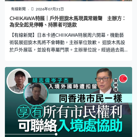
支球隊，夏蘭特是其中一位球員，少了他是差一點點，但
未至於很失望，而且他踢世界盃都需要休息，都明白他來
有線新聞
2026年07月31日
不了。」 接替哥迪奧拿成為「藍月亮」新主帥的馬利斯卡
CHIIKAWA特展｜戶外迴旋木馬現異常雜聲 主辦方：
領軍首場，他說無壓力。曼城領隊馬利斯卡：「我很榮幸
為安全起見停轉、持票者可退款
能在哥迪奧拿執教十年後接手，但正如我所說，我不相信
【有線新聞】日本卡通CHIIKAWA特展周六開幕，機動藝
『複製貼上』。我認為每一位領隊都不同，每
術裝展迴旋木馬將不會轉動，主辦單位致歉。 迴旋木馬設
於戶外展區，並設有專屬門票。主辦單位說，經過過去兩
星期惡劣天氣，在最新檢查中發現迴旋木馬運轉時有異常
雜聲，為確保符合最高安全標準，決定停用迴旋木馬旋轉
功能。持專屬門票人士可獲退木馬座席券，仍然可坐上木
馬拍照，亦可選擇全額退款。