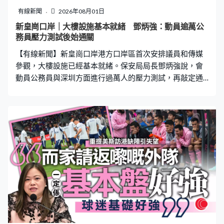
洛哥合作加快遣返行動。桑切斯亦緊急到訪休達，被當地
有線新聞
2026年08月01日
示威者喝倒采，不滿政府管控邊境不力。 事件亦動搖了歐
新皇崗口岸｜大樓設施基本就緒 鄧炳強：動員逾萬公
盟神根區不設邊關的政策，意大利宣布暫停和西班牙免邊
務員壓力測試後始通關
境檢查安排30天，馬德里當局指控是違反神根公約。法國
【有線新聞】新皇崗口岸港方口岸區首次安排議員和傳媒
亦宣布在接壤西班牙邊境部署多四倍警力
參觀，大樓設施已經基本就緒。保安局局長鄧炳強說，會
動員公務員與深圳方面進行過萬人的壓力測試，再敲定通
關日期。 在北環綫皇崗口岸站開通前，大家乘搭巴士或小
巴來到，在這裡下車，來到2樓公共交通交匯處，直達新口
岸大樓的門口。但尚未可以即刻過關，要再乘搭兩條長扶
手電梯，行多一小段路 ，就到港深邊境分界。由交通交匯
處上到來5樓的出境大堂，大約需要3至4分鐘。 一整排自
助閘機已經安裝好，新口岸改用「合作查驗、一次放
行」，一共有134條自助通道，只需要用一張證件，通過
閘機「三道門」，驗證指紋和容貌，就完成兩地出入境手
續。駕車過關改用「五合一」車道，同樣有三道閘，司機
只須過一次車道，就完成港深五個部門的清關和檢疫等程
序。 保安局局長鄧炳強帶領立法會主席李慧琼及一班議員
來到新口岸參觀。口岸現階段設計每日可處理20萬人次通