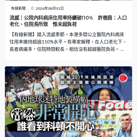
超過數十個回饋意見，希望了解怎樣投標，而第一期餘下
有線新聞
2026年08月01日
14幅地何時再推，需要參詳招標反應和怎樣令園區生態更
流感｜公院內科病床住用率持續破110% 許樹昌：人口
完整，不排除引入商業地元素、酒店式項目、支援科技展
老化、住院長所致 惟未超負荷
銷等。蔡傑銘：「可能會留一兩個地段，讓自己去考量剛
【有線新聞】踏入流感季節，本港多間公立醫院內科病床
才說公私營合作，抓一些龍頭的企業也好，或者
住用率維持超過110%水平。有專家解釋，在人口老化下、
長者病痛多，住院時間較長，相信沒有超越醫院負荷。 早
上不少市民到急症室求診，在流感和新冠病毒雙重夾擊
下，本港多間公立醫院內科住院病床住用率過去一周都逾
110%；其中博愛醫院情況最嚴重，曾連續三天超越120%
的水平。有專家表示情況普遍，中大呼吸系統科講座教授
許樹昌：「長者吃得不好，或有糖尿、血糖高，入院時又
高血壓，很多檢查需時，自然病床負荷就會增加。夏季有
時都會看到的，你看到超過 120%，因為比平時人數增加
就加床，經常發生的在公立醫院。」 流感病毒陽性比率本
周錄得10.65%，較上周上升0.95個百分點，遠高於4.94%
的基線水平；冠狀病毒呈陽性比率就稍有回落。許樹昌
說，近年接種加強劑的人數不多，呼籲高危群組盡快接