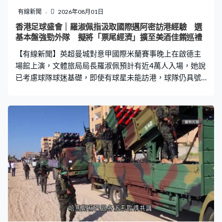
關，鄧炳強說會增聘臨時合約人員應付，通關前亦會安排
有線新聞
2026年08月01日
多場測試。鄧炳強：「到最後，最大型演練必然是我們與
香港足球盛會｜羅淑佩指汲取國際邁阿密訪港經驗 選
深方舉行一個很大型、過萬人的壓力測試。只有這些測試
基本盤強勁外隊 擬將「票尾經濟」擴至美酒佳餚巡禮
我們覺得是完全暢順、安全、無問題的情況下，我們才會
【有線新聞】英超曼城對意甲國際米蘭賽事晚上在啟德主
考慮通關時間，因為我覺得這是非常負責任
場館上演，文體旅局局長羅淑佩預計有近4萬人入場，她說
已考慮球隊球迷基礎，即使有球星未能訪港，球隊仍具號
召力。 香港足球盛會首場賽事晚上在啟德主場館上演，球
星夏蘭特出戰世界盃後，按國際足協強制休息期，未有隨
隊訪港。文體旅局局長羅淑佩說，公開操練期間入場人數
逾1.7萬，帶動啟德零售館生意，相信球隊具號召力。羅淑
佩：「經過國際邁阿密美斯訪港後，真的知道，如果那隊
球隊大家平日對他們不太熟悉，而是靠一個超級巨星，無
論超級巨星因為甚麼原因不能落場，大家的失望很大的。
所以我們現在請回來的外隊，一定是本身基本盤很強。基
本盤是甚麼？是球迷基礎很強。」 賽事亦會聯動票尾經
濟，持票可到啟德零售館和過百間食肆等享有折扣優惠，
羅淑佩說會參考經驗，日後再推廣。羅淑佩：「我知道旅
發局計劃的，10月底美酒佳餚巡禮後，票尾可能在11月很