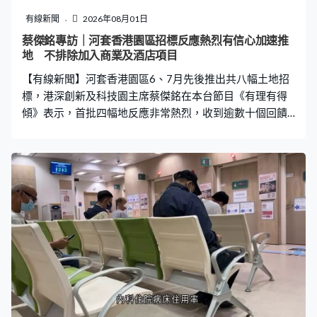
控。許澤森：「最基本的功夫，他們管控工人不要把可以
有線新聞
2026年08月01日
吸煙的、用明火點燃的工具帶入地盤，這樣的管理工作我
蔡傑銘專訪｜河套香港園區招標反應熱烈有信心加速推
認為是最基本的。如果承建商連這個基本步驟也沒有認真
地 不排除加入商業及酒店項目
落實，便構成一個很強的理由，我們考慮檢控他。」 許澤
【有線新聞】河套香港園區6、7月先後推出共八幅土地招
森又說，去年10月起，勞工處
標，港深創新及科技園主席蔡傑銘在本台節目《有理有得
傾》表示，首批四幅地反應非常熱烈，收到逾數十個回饋
意見，反映私人市場對香港創科有信心，不排除稍後的招
標會加入商業和酒店式項目。 河套香港園區第一期上周五
推第二批四幅地招標，身兼創新科技及工業局常任秘書長
的港深創新及科技園主席蔡傑銘在本台節目透露首批四幅
地反應非常熱烈，令當局有信心加速推地。港深創新及科
技園主席蔡傑銘：「我們招標的時候科企都是圍繞著六大
板塊，而特別是人工智能、生命健康科技和數據方面是比
較多，比如有比較尖端的晶片，又或者是量子科技等，他
們都是很有興趣，希望在香港河套香港園區落地生根。可
以誇張一點說，在內地甚至世界各地要能夠做到有國家內
地的數據，又做到香港和國際的數據能夠交流到在這裡做
科研，這個河套香港園區應該是唯一的地方。」 他說收到