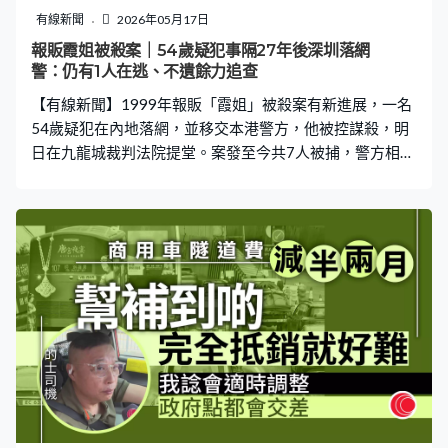
有線新聞
2026年05月17日
報販霞姐被殺案｜54歲疑犯事隔27年後深圳落網
警：仍有1人在逃、不遺餘力追查
【有線新聞】1999年報販「霞姐」被殺案有新進展，一名
54歲疑犯在內地落網，並移交本港警方，他被控謀殺，明
日在九龍城裁判法院提堂。案發至今共7人被捕，警方相信
仍有一人在逃。 疑犯在深圳被公安拘捕，隨後經深圳灣口
岸移交本港警方，他被黑布蒙頭、鎖上手銬，由探員帶返
警署調查。西九龍總區刑事部警司賈錦琳：「這名男子在
謀殺案中的角色，我們有理由相信是負責招聘三名刀手，
以及安排車輛送這三名刀手到現場犯案。案件雖然發生了
超過25年，我們的探員過去多年都不遺餘力、繼續追查案
件的在逃人士，我們完全不會因為案件發生太久而放棄任
何追捕在逃人士，以及對他們作出檢控的機會，案件亦正
正彰顯兩地執法機關對打擊任何嚴重罪案的決心。」 1999
年9月22日清晨五時許，女報販「霞姐」何慧霞在大埔道
報攤外遭三人持刀襲擊，身中多刀死亡。警方調查相信涉
及生意糾紛，追查多年先後拘捕六人，其中五人謀殺罪