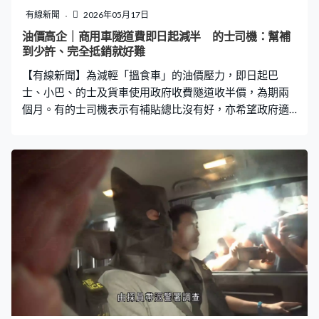
成，判處終身監禁，一人誤殺罪判囚12年。
有線新聞
2026年05月17日
油價高企｜商用車隧道費即日起減半 的士司機：幫補
到少許、完全抵銷就好難
【有線新聞】為減輕「搵食車」的油價壓力，即日起巴
士、小巴、的士及貨車使用政府收費隧道收半價，為期兩
個月。有的士司機表示有補貼總比沒有好，亦希望政府適
時延長。 巴士、的士、小巴和貨車這兩個月過隧道半價，
紅隧入口顯示商用車隧道費減半，巴士貨車收25元、的士
只要12.5元。附近的士站大排車龍，有司機稱生意淡薄，
有補貼始終是好事。的士司機莫先生：「幫補到少許，完
全抵銷就很難，因為外面都很靜，你看很多車在排隊。
（覺得個措施兩個月是否足夠？）我相信會適時調整，政
府會做些事，怎麼也要交差。」 的士司機余先生：「現時
石油氣價要四毫多，我入了260多元石油氣，下個月據說
要加到六毫，四毫我都已經要付260多元，下個月如果六
毫多，六毫多的時候，我都不知道如何計算，可能去到
300至400元。」 隧道費半價只補貼司機，乘客要支付原
價，為避免爭拗，運輸署在的士車廂以及的士車隊平台頁