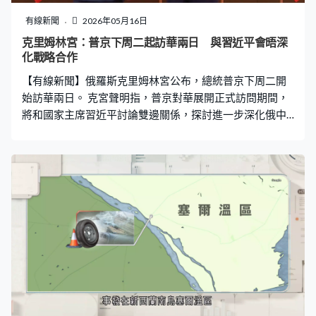
復修費需3,000萬元，亦不滿政府的收購方案。宏志閣居民
陳太太：「 報價單不可能一個總數出來給我們，應該要很
有線新聞
2026年05月16日
清楚列出這一項要多少，外牆、防漏要幾多 。」丘先生：
克里姆林宮：普京下周二起訪華兩日 與習近平會晤深
「 三千萬元維修費不合理，已經維修得七七八八，以前大
化戰略合作
維修湊15、16萬元，現在每戶再要12、13萬元，賠償金
【有線新聞】俄羅斯克里姆林宮公布，總統普京下周二開
（政府收購價）低層及高層一樣
始訪華兩日。 克宮聲明指，普京對華展開正式訪問期間，
將和國家主席習近平討論雙邊關係，探討進一步深化俄中
全面夥伴關係和戰略合作，並就重要國際和地區問題交換
意見。兩人亦會出席俄中教育年開幕式。他們最近一次會
晤是去年9月普京在北京出席抗戰勝利80周年閱兵。 克宮
又指今次首腦會談後，雙方會簽署聯合聲明和一系列文
件；普京還會和總理李強會晤，討論兩國經貿合作前景。