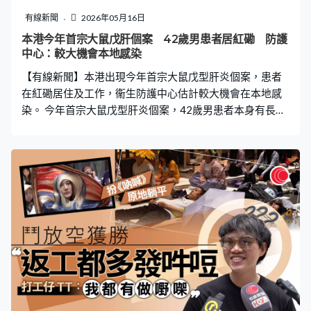
達成有關安排，同意繼續推進相關領域合作。 商務部又指
有線新聞
2026年05月16日
元首會晤為兩國經貿關係發展進一步指明航向、提供戰略
本港今年首宗大鼠戊肝個案 42歲男患者居紅磡 防護
指引，正如習近平指出，中美經貿關係本質是互利共贏，
中心：較大機會本地感染
兩國經貿團隊達成了總體平衡積極成果，對兩國老百姓和
【有線新聞】本港出現今年首宗大鼠戊型肝炎個案，患者
世界都是好消息，雙方應一道維護好當前來之不
在紅磡居住及工作，衞生防護中心估計較大機會在本地感
染。 今年首宗大鼠戊型肝炎個案，42歲男患者本身有長期
肝病，本月5日到私家醫院覆診時發現肝功能異常，同日轉
介到瑪麗醫院急症室求醫。他的血液樣本證實對大鼠戊型
肝炎呈陽性反應，患者較早前已經出院。據了解，他居住
紅磡海逸豪園，在海濱廣場一期工作。衞生防護中心估計
較大機會在本地感染，中心及食環署人員正在調查感染源
頭及途徑，並在附近一帶垃圾房發現少量鼠跡。 當區區議
員稱定期收到居民反映鼠患問題，他說紅磡食肆多，處理
廚餘速度不夠快，令老鼠「乘虛而入」，不過今次個案住
在臨海屋苑仍有待了解。九龍城區議員黃馳：「其實患者
住的區域以紅磡來說，食肆和食物業的密集程度已經算是
不太高，所以如果以紅磡區來說就鼠患這回事，比較重
點、需要多跟進的地方已經不是那一邊。希望在廚餘處理