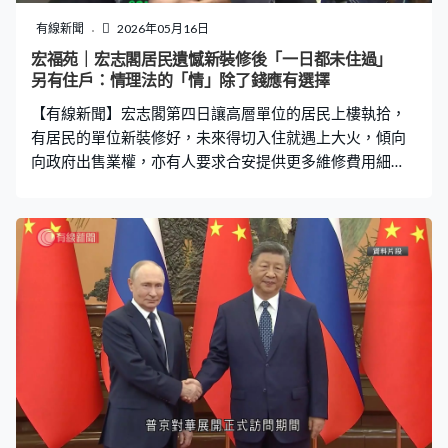
有線新聞
2026年05月16日
宏福苑｜宏志閣居民遺憾新裝修後「一日都未住過」
另有住戶：情理法的「情」除了錢應有選擇
【有線新聞】宏志閣第四日讓高層單位的居民上樓執拾，
有居民的單位新裝修好，未來得切入住就遇上大火，傾向
向政府出售業權，亦有人要求合安提供更多維修費用細
項。 居民帶備膠箱、行李箱等到社區會堂登記，又出動板
車、手推車。有居民指單位剛裝修好，十分不捨但仍希望
出售業權。宏志閣居民袁小姐：「本身我家新裝修，我想
大維修後女兒也長大，很輕鬆，誰知道一場大火讓我們回
到30年前，在過渡性房屋煮東西也煮不到，只有一個電磁
爐蹲在地上煮食。其實我想賣的，現在只有一座，都要為
下一代着想，沒理由住幾年之後又不知怎辦。」宏志閣居
民袁太太：「當然可惜，我昨日完成裝修，今日就大火，
我一日都未入住過，有些矛盾，因為單位完好，但都住不
到了，因為很多回憶令到我不開心，四周熟悉的街坊有些
過身，回去時會想起他們。」 有居民質疑合安指宏志閣的