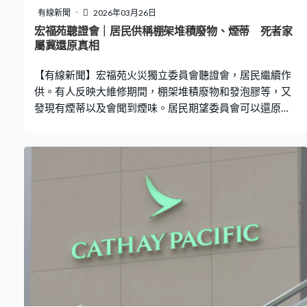
有線新聞
2026年03月26日
宏福苑聽證會｜居民供稱棚架堆積廢物、煙蒂 死者家
屬冀還原真相
【有線新聞】宏福苑火災獨立委員會聽證會，居民繼續作
供。有人反映大維修期間，棚架堆積廢物和發泡膠等，又
發現有煙蒂以及會聞到煙味。居民期望委員會可以還原真
相。 作供的居民出席聽證會後離開。有死難者家屬申請做
涉事方，期望聽證會還原真相。死者家屬Phyllis：「其實
每個單位也應出庭作供，消防、置邦。對已拒絕出席的很
失望，例如鴻毅與宏業，還有議員黃碧嬌。我相信這些大
家都知道的名單，大家都對他們有期望，大家都覺得為甚
麼不出來為自己辯解？還有房屋局獨立審查組點名『通
水』，我覺得可以出來解釋一下，我們給予機會親自辯
解，不要讓大家揣測、未審先判。」 她在聽證會上透露，
母親下午約3時被困宏昌閣單位，屋內周圍有火光及濃煙，
於是藏身洗手間等候救援，母親最後只在電話留下「你同
哥哥好好生活」。 而首名致電999的宏昌閣居民王嘉婉稱
好幾次都「線路繁忙」，逃離後大廈已燒通頂，消防員開