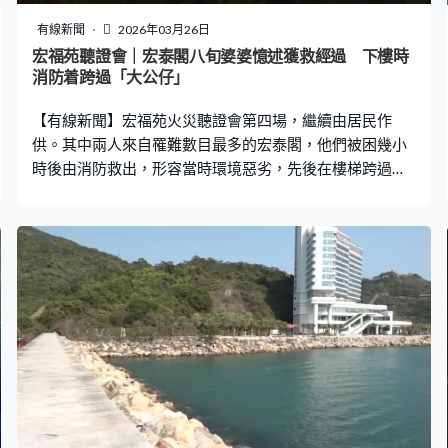
有線新聞
2026年03月26日
宏福苑聽證會｜宏泰閣八旬婆婆憶述獲救經過 下樓時
消防着跨過「大公仔」
【有線新聞】宏福苑火災聽證會第四場，繼續由居民作
供。其中兩人來自罹難數目最多的宏泰閣，他們被困幾小
時後由消防救出，形容當時環境惡劣，先後在樓梯跨過一
些物體，意識到是屍體。 聽證會舉行至第四場，多名居民
繼續作供。住在宏泰閣14樓的八旬婆婆冼善卿指，當日下
午3時半開始報警，前後打了近十次999，每次都有人接
聽。由於行動不便，只能留在單位等候救援，與救援人員
透過電話保持聯絡，對方不停強調「一定會有人上來」。
入夜後，四名消防員成功入屋，幫她套上氧氣罩，問她單
位為何這麼少煙，冼婆婆指待救期間有用水淋向單位對出
的棚網，這批棚網颱風期間沒有損毀，所以沒有更換、屬
第一批棚網，她又開啟風扇、抽氣扇和抽油煙機將攻入單
位的濃煙抽出窗，四名消防員都向她豎起手指公，隨即帶
她離開。 她稱見到電梯旁的單位已燒穿一個大洞，身體感