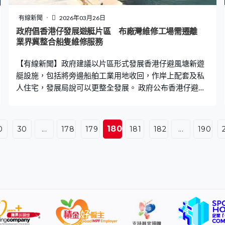
到很㷫。消防提她走落兩層到12樓時，會有隻「大公仔」
要跨過，叫她不用怕，她意識到可能是屍體，最終晚上9時
有線新聞
2026年03月26日
許成功逃生抵達大堂。宏泰閣住戶冼善卿：「消防員救了
政府倡香港仔發展遊艇片區 布廠灣維修工場需遷離
我的命，給我記憶很深的四個，但我不知道他們是誰。今
業界冀整合船隻維修服務
天在你們的鏡頭告訴他們四個，我很多謝他們拯救我生
【有線新聞】政府建議以片區形式發展香港仔避風塘新遊
命。」 另一作供都是宏泰閣居民、住在10
艇設施，包括將旁邊船舶工業用地收回，作岸上配套及私
人住宅，發展局說可以更整全發展。 政府公布香港仔避風
塘新遊艇設施的構想，將遊艇停泊位一旁，布廠灣工業用
地收回，設置遊艇補給、餐飲等配套及興建私人住宅，發
展局說考慮到用途兼容性，希望發展更整全。 發展局常任
180
0
30
...
178
179
181
182
...
190
秘書長（規劃及地政）何珮玲：「一開始想（布廠灣）只
是用部分，當時建議0.3公頃做遊艇配套設施，試想想那裡
有遊艇設施，你只是收回一部分布廠灣用地，但另一部仍
然有工場，可能大家用途未必兼容。市場意向書亦說，如
果能夠將整幅地收回，住宅也是適合用途。」 新遊艇泊位
預計可以容納200艘長50米的遊艇，有業界希望泊位更具
彈性，可以容納更大體積遊艇，有議員同意未來規劃要納
入考慮。梁進：「發展遊艇旅遊，都希望帶來高端消費族