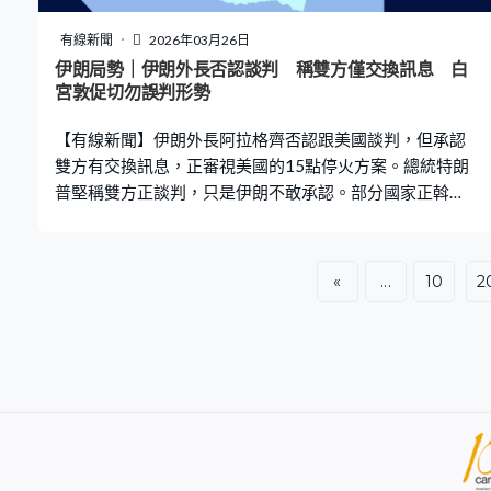
多，你自己也要出多一些，你有選擇的。它（營辦商）賺
錢少了，或者虧錢多了，那便要求加價。特別為長者做些
有線新聞
2026年03月26日
事，是一個政府的責任，營辦商是一個商業營運。」 兩人
伊朗局勢｜伊朗外長否認談判 稱雙方僅交換訊息 白
都相信「兩元兩折」有助改善「長車短搭」問題，但同時
宮敦促切勿誤判形勢
需要增加短途車班次，田北辰又指長途車設分段收費未必
【有線新聞】伊朗外長阿拉格齊否認跟美國談判，但承認
可行。「如果它設了分段收費，最大的問題會
雙方有交換訊息，正審視美國的15點停火方案。總統特朗
普堅稱雙方正談判，只是伊朗不敢承認。部分國家正斡旋
雙方在巴基斯坦談判，中國認為是出現一線和平曙光。 伊
朗和美國就談判說法各執一詞，伊朗外長阿拉格齊接受國
家電視台訪問時，否認正跟美國進行談判。但承認對方透
«
...
10
2
過友好國家向德黑蘭政府傳達訊息，伊朗已作回應、表明
立場，他認為雙方只是交換訊息，不代表談判，亦無意這
樣做，聲稱美國轉變立場提出談判代表承認落敗。 美國總
統特朗普則重申正與伊朗談判，「伊朗正在談判，十分渴
望達成協議，但德黑蘭政府不敢說出來，因為她們認為會
被自己的人民殺害，亦擔憂會被我們所殺。」 白宮亦指美
伊繼續對話且富有成效，警告若伊朗再不接受現實，承認
已被擊敗，將遭受前看未見的打擊，敦促伊朗切勿誤判形