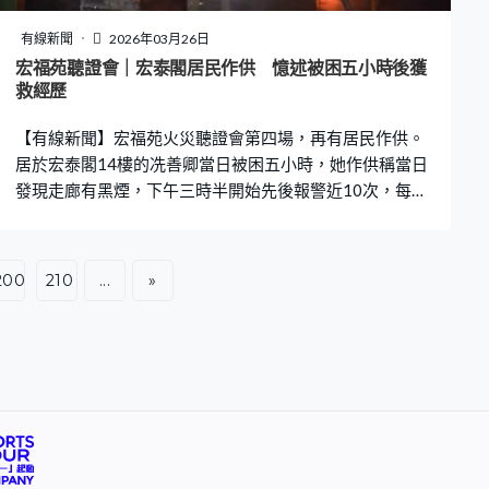
體成癮問題導致離世。Meta指年輕人心理健康是複雜問
題，無法與個別應用程式掛鈎，Google則強調YouTube是
有線新聞
2026年03月26日
負責任的串流平台，而非社交媒體，兩間公司均表明會上
宏福苑聽證會｜宏泰閣居民作供 憶述被困五小時後獲
訴。另外兩間公司Snap和TikTok是同
救經歷
【有線新聞】宏福苑火災聽證會第四場，再有居民作供。
居於宏泰閣14樓的冼善卿當日被困五小時，她作供稱當日
發現走廊有黑煙，下午三時半開始先後報警近10次，每次
都有人接聽。由於行動不便，只能留在家中等候救援，期
間用水淋向單位對出的棚網，亦開啟風扇及抽氣扇試圖將
攻入單位的濃煙抽出窗。入夜後四名消防員成功入屋，幫
200
210
...
»
她套上氧氣罩及帶她離開，她當時見到電梯旁的單位已燒
穿一個大洞，身體感到很㷫。消防提她走落兩層到12樓
時，會有隻「大公仔」要跨過，叫她不用怕，她意識到可
能是屍體，最終晚上九時許成功逃生抵達大堂。