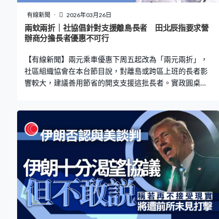
有線新聞
2026年03月26日
兩蚊兩折｜社協倡針對支援離島長者 田北辰指要求營
辦商分擔長者優惠不可行
【有線新聞】兩元乘車優惠下周五起改為「兩元兩折」，
社區組織協會在本台節目說，對離島或跨區上班的長者影
響較大，建議善用節省的開支支援這批長者。實政圓桌就
認為要求交通營辦商分擔長者優惠並不可行。 「兩元兩
折」下，10元以上車費改以正價兩折計算，預計政府來年
節省5.5億元。社區組織協會幹事連瑋翹在本台節目「政經
CHAT」指，相信不太影響長者的外出意欲，但難免有部
分長者開支會增加。「例如長洲或離島的群體，或者是在
新界區，他們跨區，經西隧去港島區上班，也真的有這些
長者存在。會否真的想一些聚焦的措施，譬如離島的，會
否有些月票的計劃，是政府可以用節省到的錢聚焦去幫這
些長者。」 有意見要求交通營辦商提供更多長者優惠，實
政圓桌召集人田北辰認為成本只是轉嫁到其他乘客身上。
「你要乘搭長車，你真的要這麼貴，政府已經幫了那麼