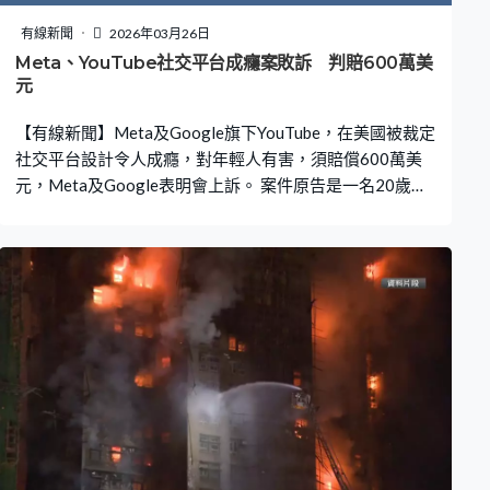
有線新聞
2026年03月26日
Meta、YouTube社交平台成癮案敗訴 判賠600萬美
元
【有線新聞】Meta及Google旗下YouTube，在美國被裁定
社交平台設計令人成癮，對年輕人有害，須賠償600萬美
元，Meta及Google表明會上訴。 案件原告是一名20歲女
子，她稱6歲開始使用Google旗下的YouTube，9歲開始用
Meta旗下的Instagram，從未因年齡而被平台封鎖，平台
設計吸引，例如無限滾動的功能，鼓勵用戶不斷瀏覽新內
容令她上癮。出現抑鬱、容貌焦慮等心理問題，甚至自
殘，她亦難以交朋友，與家人關係疏離，13歲診斷患上社
交恐懼症。 她入稟控告Meta及YouTube，洛杉磯高等法院
的12人陪審團大比數裁定Meta及Google設計的社交平台
疏失，明知對年輕人有害，但沒有發出警告，下令Meta及
Google分別要賠償420萬和180萬美元，包括補償性和懲
罰性賠償。 案件宣判後，原告的支持者在法院外相擁，有
人手持寫上其他青年姓名年齡的橫額，指他們都是社交媒