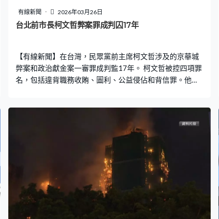
洲政府背叛伊朗社群，在他們需要庇護及安全、國家經歷
有線新聞
2026年03月26日
撕裂的時候，澳洲選擇關上大門。 聯邦政府在本月中向國
台北前市長柯文哲弊案罪成判囚17年
會提交修訂法案，暫時禁止特定國家持臨時簽證的人入
境，同時期向伊朗女足7名職球員簽發人道簽證，其中5人
【有線新聞】在台灣，民眾黨前主席柯文哲涉及的京華城
最後決定返回伊朗。
弊案和政治獻金案一審罪成判監17年。 柯文哲被控四項罪
名，包括違背職務收賄、圖利、公益侵佔和背信罪。他被
控在擔任台北市長期間收受賄賂，協助威京集團旗下京華
城項目提高地積比率，並侵佔政治獻金，涉貪金額超過
9,371萬新台幣。按照規定，柯文哲將失去2028年參選資
格。同案被告威京集團主席沈慶京、台北市議員應曉薇分
別被判監禁10年和15年6個月。