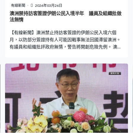
有線新聞
2026年03月26日
澳洲禁持訪客簽證伊朗公民入境半年 議員及組織批做
法無情
【有線新聞】澳洲禁止持訪客簽證的伊朗公民入境六個
月，以防部分簽證持有人可能因戰事無法回國滯留澳洲。
有議員和組織批評政府無情，警告將開創危險先例。 澳洲
內政部長伯克稱，政府擔心持訪客簽證的伊朗公民在簽證
到期後，因伊朗戰事滯留或不願離境，因此對伊朗訪客實
施為期六個月的入境禁令。伯克：「簽發臨時簽證時，官
員往往考慮的是申請人有多大機會在簽證到期後繼續逗
留。在澳洲獲得永居資格應由政府謹慎決定，而非某人在
這裡度假的結果。」 若本身已在澳洲境內、正在轉機途
中、配偶或子女是澳洲公民，或持有永久簽證等可獲豁
免，亦會酌情處理個別個案，預計新政策會影響約7千名獲
批訪客簽證的伊朗人。伯克強調是為了國家利益，政府會
適當評估形勢靈活變通。 新禁令備受抨擊，反對派參議員
批評是卑鄙行為，指工黨聲稱支持伊朗人民，實際是支持
美以發動的非法戰爭。尋求庇護資源中心的副總裁亦指澳