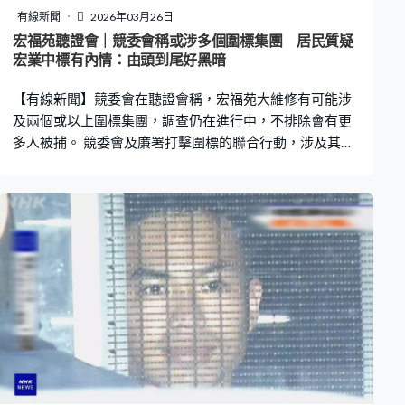
有線新聞
2026年03月26日
宏福苑聽證會｜競委會稱或涉多個圍標集團 居民質疑
宏業中標有內情：由頭到尾好黑暗
【有線新聞】競委會在聽證會稱，宏福苑大維修有可能涉
及兩個或以上圍標集團，調查仍在進行中，不排除會有更
多人被捕。 競委會及廉署打擊圍標的聯合行動，涉及其中
一個屋苑是宏福苑，公布的涉案承辦商就沒有「鴻毅」及
「宏業」，競委會代表律師出席聽證會陳詞提到這個行
動，稱宏福苑大維修可能涉及兩個或以上的圍標集團，調
查仍然進行中，不排除再有承建商落網。 競委會表示「宏
業」在宏福苑大維修曾經簽署「不合謀投標確認書」，若
發現過程中透過圍標取得標書，可能構成虛假陳述或串謀
詐騙，屬刑事罪行。又稱承建商或中間人都以為圍標只屬
民事，最多罰款了事，強調遊戲規則已經改變；今次案件
的涉案人仍然未答辯，對他們的辯解拭目以待。 宏泰閣居
民阮仲文作供講到大維修揀選承辦商，他稱法團開會投
票，大部分業主都不想「宏業」中標，但開票時「宏業」
最多票，當時居民都懷疑有內情。另一宏志閣居民王淑蘭