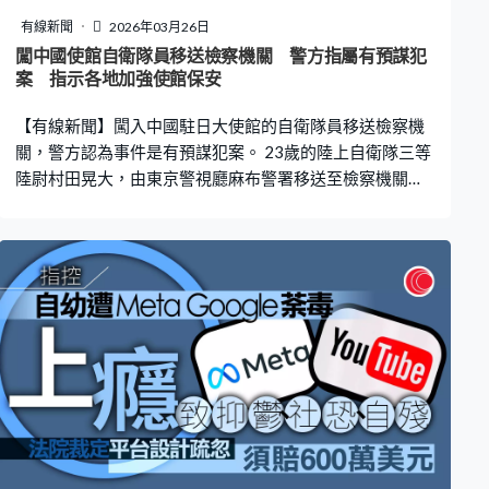
稱，街坊之間流傳區議員黃碧嬌透過義工向業主索取授權
有線新聞
2026年03月26日
信，又聽聞有業主身份被盜用作「假授權票」。她在聽證
闖中國使館自衛隊員移送檢察機關 警方指屬有預謀犯
會形容，覺得大維修招標「由頭到尾都好黑暗」，業主
案 指示各地加強使館保安
「任由宰割」。 獨立委員會主席陸啟康在聽證會說針對大
【有線新聞】闖入中國駐日大使館的自衛隊員移送檢察機
型樓宇維修工程的公眾諮詢已經開始，市民可以向委員
關，警方認為事件是有預謀犯案。 23歲的陸上自衛隊三等
陸尉村田晃大，由東京警視廳麻布警署移送至檢察機關。
村田涉嫌非法侵入建築物被捕，傳媒指他向警方供認，周
二早上8時左右到達大使館一帶，在附近徘徊尋找入口。到
9時左右，從旁邊建築物翻牆闖入大使館，雙手被帶刺鐵絲
網刮傷。 他說是希望與中國大使見面，要求中方不要發表
針對日本的強硬言論，打算若不獲理會便自殺。村田亦承
認事前在銀座買刀，據報他前一天請了假，案發當日沒有
準時到崗，所屬部隊曾嘗試聯絡他。警察廳指示各地警察
部門加強對各國使領館的保安，有工作人員加設鐵絲網。
村田今年1月畢業，分配到宮崎縣海老野的陸上自衛隊駐
地，今個月中晉升為三等陸尉，自衛隊指他日常表現沒有
異樣。