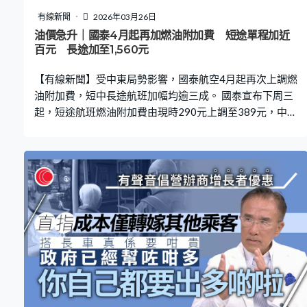
始救火，但水源只能抵達一樓，火勢向上蔓延，燒完一幢
有線新聞
2026年03月26日
再一幢，她質疑當時消防水源不足，否則不會蔓延得這麼
油價急升｜國泰4月起再加燃油附加費 短途單程加近
快。 宏昌閣居民吳靄詩作供稱，維修期間每日都聽到石屎
百元 長途加至1,560元
碎片、建築材料跌落地面的聲音，大火前一段時間更頻
【有線新聞】受中東局勢影響，國泰航空4月起再次上調燃
密，全屋亦會聞到煙味，見過竹棚之間有
油附加費，短中長途航班加幅均逾三成。 國泰宣布下周三
起，短途航班燃油附加費由現時290元上調至389元，中程
航班由541元增至725元，至於長途航班則由1,164元增至
1,560元，整體升幅達三成四。為了應對航空燃油價格急劇
變化，國泰航空亦宣布加密至每兩星期檢視一次燃油附加
費。