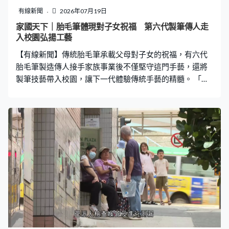
幫街坊老友記問為甚麼不可以再回去執拾？簽了的業權為
有線新聞
2026年07月19日
甚麼裡面東西所有歸政府？」 大會舉行期間，有出席居民
家國天下｜胎毛筆體現對子女祝福 第六代製筆傳人走
報稱頭暈不適，救護車到場，救護員將他抬上擔架，他清
入校園弘揚工藝
醒被送往那打素醫院。
【有線新聞】傳統胎毛筆承載父母對子女的祝福，有六代
胎毛筆製造傳人接手家族事業後不僅堅守這門手藝，還將
製筆技藝帶入校園，讓下一代體驗傳統手藝的精髓。 「我
們以前給小朋友製作胎毛筆，帶出一種傳統的祝福。剪頭
髮多披一塊紅布，寓意將來鴻圖大展、出人頭地、一生圓
滿，將來懂得報孝父母，好不好？」張振宇是這門造毛筆
手藝的第六代傳人，他現在正利用初生嬰兒的頭髮製造胎
毛筆，作為父母給子女的第一份祝福。第六代非遺胎毛筆
匠張振宇：「因為我的曾太祖母就是宮廷御用的製筆師，
清朝道光17年。我的曾太公就是剃頭匠，會有一套剃頭匠
的文化，還有製筆的文化。男孩剃頭是從前面開始的，前
面我們稱為龍靈髮，龍靈髮是男孩的本命髮，用來造胎毛
筆的筆膽。」 製作一支傳統胎毛筆需要經過36道工序，其
中最難的一個步驟是要在水盤中將胎毛梳理整齊。張振
宇：「有些毛髮不是梳一次就能梳好，要反反覆覆、不斷