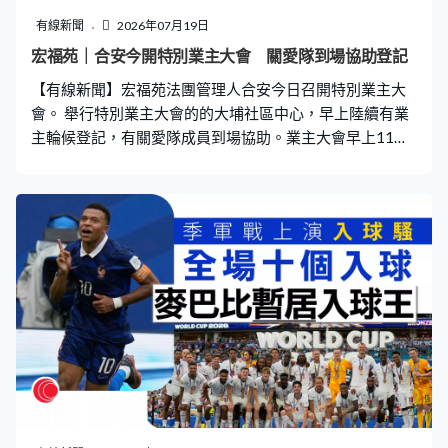
面、採購方面，各個方面也要互相了解才行。」 協助內地
有線新聞
2026年07月19日
企業出海方面，黃秉修指科技園設有特定培訓計劃，讓有
宏福苑｜合安今開特別業主大會 關愛隊到場協助登記
意經由香港出海的科企參與，「當中介紹很多海外市場開
【有線新聞】宏福苑法團管理人合安今日召開特別業主大
展業務的一些關鍵問題，法律方面或打入不同市場的方法
會。 舉行特別業主大會的的大埔社區中心，早上陸續有業
會遇到甚麼問題，找員工、海外員工如
主輪候登記，有關愛隊成員到場協助。業主大會早上11時
舉行，議程包括匯報與前法團的交接進度、宏志閣最新情
況、與承建商及工程顧問的合約狀況和後續法律責任問
題、議決通過核數師報告、啟動退回工程餘款，同時討論
是否在兩個月內舉行下一次大會。 其餘三個場地分別位於
啟德社區會堂、華貴社區會堂及天暉路社區會堂，業主可
透過即場視像廣播，同步參與討論及投票