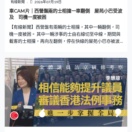
有線新聞
2026年07月19日
車CAM片｜西營盤兩的士相撞一車翻側 屋苑小巴受波
及 司機一度被困
【有線新聞】西營盤有兩輛的士相撞，其中一輛翻側，司
機一度被困。 其中一輛涉事的士由右線切至中線，期間與
載客的士相撞，再向左翻側，停在快線的屋苑小巴亦被波
及。的士車身損毀，玻璃碎裂，屋苑小巴車身亦受損。現
場是皇后大道西近梅芳街對開，凌晨一時許，警方接報有
的士相撞翻側，46歲司機腰部受傷被困，獲救後送院治
理，乘客則拒絕送院，意外原因有待調查。