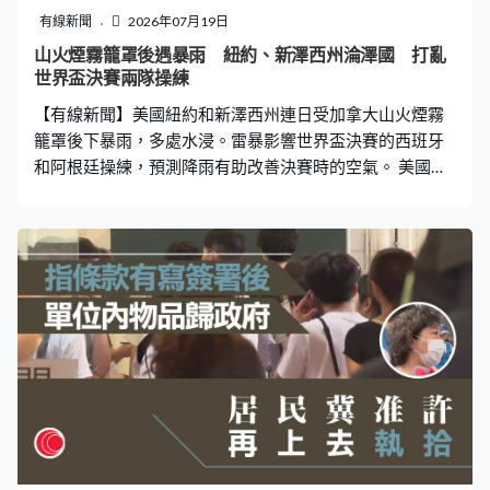
有線新聞
2026年07月19日
山火煙霧籠罩後遇暴雨 紐約、新澤西州淪澤國 打亂
世界盃決賽兩隊操練
【有線新聞】美國紐約和新澤西州連日受加拿大山火煙霧
籠罩後下暴雨，多處水浸。雷暴影響世界盃決賽的西班牙
和阿根廷操練，預測降雨有助改善決賽時的空氣。 美國東
岸多處仍被煙霧籠罩，華盛頓能見度低，行車時要減慢車
速，航空交通受影響，有航班需要調整航線，被逼延誤。
加拿大安大略省逾70場山火仍未受控，美國總統特朗普威
脅向加拿大加徵關稅，省長福特批評言論不可接受，指鄰
里之間應互相幫助，而非惡言相向。 紐約和新澤西州受煙
霧影響多日後雷暴，大雨令不少街道被淹浸，有電動輪椅
被困在馬路中心；低窪地區的高速公路出現嚴重水浸，私
家車幾乎被淹沒，有司機在深及胸口的水中涉水離開，亦
有人爬上車頂暫避，多條公路一度關閉。 紐約周六下午降
雨量逾100毫米，其中曼哈頓和皇后區雨勢特別大，三大
機場多班航班取消或延誤。 雷雨亦影響世界盃決賽兩隊備
戰，西班牙取消戶外操練，轉到健身室練體能；阿根廷的