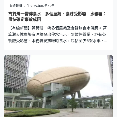
拉梳，以及傳統胎毛筆有4種頭髮，那裡最少已經有10多
有線新聞
2026年07月19日
個工序。你會看到水盤內的頭髮愈梳愈少，你拿這麼多頭
筲箕灣一帶停食水 多個屋苑、食肆受影響 水務署：
髮來製作，最後造出來很細小的。」 張振宇這一天獲學校
盡快確定事故成因
邀請，向年輕一代教授毛筆製作的技巧，校方說這種親身
【有線新聞】筲箕灣一帶多個屋苑及食肆無食水供應。 筲
體驗比書本知識更能加深學生對傳統技藝的理
箕灣天悅廣場有酒樓貼出停水告示，要暫停營業，亦有茶
餐廳受影響。水務署安排臨時食水，包括至少5架水車，大
批居民排隊輪候，有人帶備水桶取水，亦有人領取水袋應
急。 水務署表示，早上接獲報告指筲箕灣一帶用戶食水供
應受影響，已派人檢查喉管及進行測漏，盡快確定事故成
因並進行維修，署方就事件致歉。