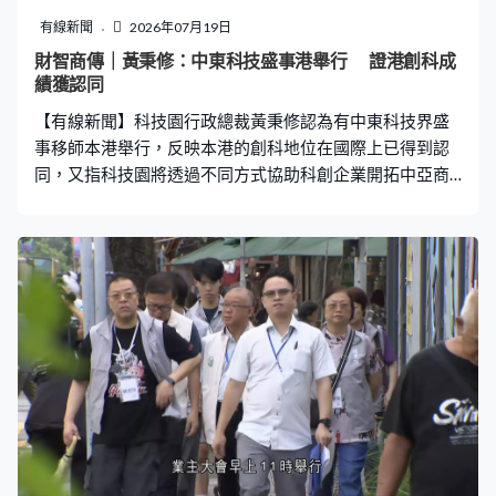
有線新聞
2026年07月19日
財智商傳｜黃秉修：中東科技盛事港舉行 證港創科成
績獲認同
【有線新聞】科技園行政總裁黃秉修認為有中東科技界盛
事移師本港舉行，反映本港的創科地位在國際上已得到認
同，又指科技園將透過不同方式協助科創企業開拓中亞商
機。 本港積極聯繫中東市場，當地科技界盛事LEAP East
今年首度衝出沙特，選址香港舉行。作為合作夥伴之一的
香港科技園公司，行政總裁黃秉修接受本台《財智．商
傳》訪問時指，活動移師本港舉辦，證明本港的創科實力
已得到國際認可，並同時有助業界發掘機遇，「據我們統
計，有數千人看過我們園區公司的展館和產品，當中有逾
1,500個商業配對討論，還有數千萬元生意潛在，還有上億
元可以討論的商業機會。」 除了開拓中東市場，他認為中
亞地區如哈薩克及烏茲別克同樣具備發展潛力，科技園會
透過不同方式協助兩地科企加強交流，「中亞地方香港企
業未必熟悉，我們需要打通渠道，幫助香港企業或當地企
業了解我們在文化方面、法治、法制方面、經濟活動方