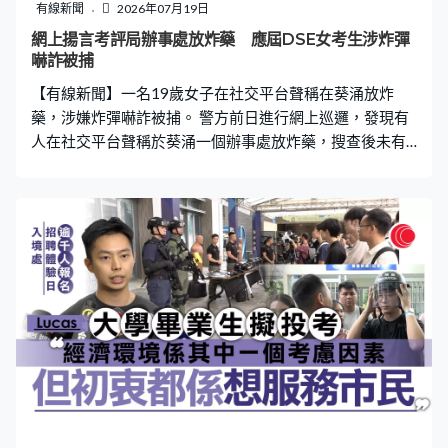
有線新聞
2026年07月19日
網上揚言考評局辦事處放炸藥 應屆DSE女考生涉炸彈
嚇詐被捕
【有線新聞】一名19歲女子在社交平台聲稱在葵涌放炸
藥，涉嫌炸彈嚇詐被捕。 警方前日進行網上巡邏，發現有
人在社交平台聲稱於葵涌一個辦事處放炸藥，搜查後未有
發現。警員調查後鎖定一名涉案女子，昨日在黃大仙以涉
嫌炸彈嚇詐作拘捕，現正被扣查。消息指她是應屆文憑試
考生，聲稱在考評局辦事處放炸藥。