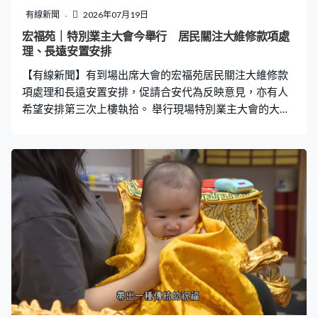
訓練則延遲45分鐘。決賽場館新澤西州大都會人壽體育場
有線新聞
2026年07月19日
已經準備就緒，氣象局預測降雨有助加拿大山火煙霧消
宏福苑｜特別業主大會今舉行 居民關注大維修款項處
散，周日空氣污染將有改善。
理、長遠安置安排
【有線新聞】有到場出席大會的宏福苑居民關注大維修款
項處理和長遠安置安排，促請合安代為反映意見，亦有人
希望安排第三次上樓執拾。 舉行現場特別業主大會的大埔
社區中心，早上陸續有業主輪候登記，有關愛隊成員到場
協助。有出席居民稱關注款項處理和長遠安置安排。宏建
閣居民李先生：「可否講善款或未來政府長遠如何安排？
因為他們應該是代表我們與政府溝通的橋樑，希望真的有
一個渠道收集我們意見，與政府反映相關資訊。」宏道閣
居民盧先生：「有很多數目不清楚，例如大維修基金，我
住那一座應該可以回去居住裝修又收回，我給了16萬元但
還給我們只有7萬元。為甚麼整個工程未完成一半，為甚麼
減去大半的大維修基金？」 亦有人希望了解政府會否安排
第三次上樓執拾。宏昌閣居民林女士：「其實我單位已被
燒毁，但很多街坊朋友沒有。條款有寫簽署後，單位的東
西歸政府，不可以給我們，我覺得雖然我失去單位，都想