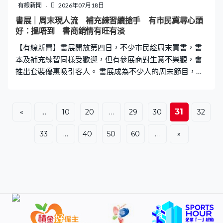
一個通盤考慮。因為我們在決定招聘多少人時會看看整體
有線新聞
2026年07月18日
空缺情況，包括職位數目改動，或者整體的自然流失或非
書展｜周末現人流 補充練習續搶手 有市民冀尋心頭
自然流失等，去決定我們要招聘多少人。另外入境處作為
好：搵唔到 書商銷情有旺有淡
一支紀律部隊，對所有成員的紀律都有嚴格的要求，成員
【有線新聞】書展開放第四日，不少市民趁周末買書，書
也需要有愛國愛港的堅定立場
本及補充練習同樣受歡迎，但有參展商對生意不樂觀，會
推出套裝優惠吸引客人。 書展成為不少人的周末節目，展
館內人山人海，特價書區最便宜二十元有一本，大家圍著
攤檔，還一口氣購買多本。 他們就為了心頭好而來，有好
收穫，當然興奮。Max：「我們都是一群忠實的地鐵支持
31
«
...
10
20
...
29
30
32
者，我每年都會來，我覺得閱讀是一件很重要的事，對我
們來說是娛樂的東西。」陳先生：「哲學書為主，但在找
33
...
40
50
60
...
»
一本好像很多出版社都沒有出版，很多書展參展商都是出
自己出版的書、沒有做其他，我找了很久都找不到。」 開
卷有益，模擬試卷、補充練習亦相當搶手。Jayden：「這
裏多些選擇，書局可能得幾本，但這裏全部都有、很多科
都有，很容易找到。（除了考試的書有沒有其他書想買？
會不會很慘逛書展都要買DSE書本？）都想買中文書、散
文，都找到幾本挺好。」張先生：「少量學前練習，看看