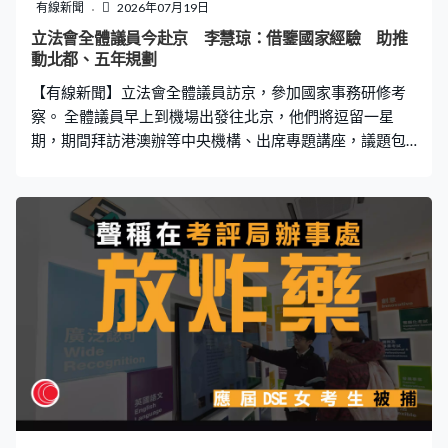
有線新聞
2026年07月19日
立法會全體議員今赴京 李慧琼：借鑒國家經驗 助推
動北都、五年規劃
【有線新聞】立法會全體議員訪京，參加國家事務研修考
察。 全體議員早上到機場出發往北京，他們將逗留一星
期，期間拜訪港澳辦等中央機構、出席專題講座，議題包
括國家發展及國家安全，亦會實地考察，了解人工智能、
航天發展和共產黨歷史等。 回歸以來立法會首次全體訪
京，主席李慧琼形容意義重大，有助更融入和服務國家發
展大局。立法會主席李慧琼：「相信這些一手考察、一手
資料，一定能夠提升議員在審議香港法例、香港事務的情
況，讓議員的大局觀亦可以進一步掌握全局，讓我們亦可
以借鑒國家經驗，讓香港發揮得更好，尤其是推動北部都
會區建設、做好香港首份五年規劃方面相信更有幫助。」