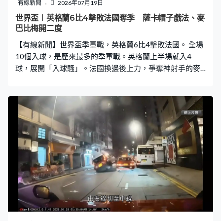
有線新聞
2026年07月19日
世界盃︱英格蘭6比4擊敗法國奪季 薩卡帽子戲法、麥
巴比梅開二度
【有線新聞】世界盃季軍戰，英格蘭6比4擊敗法國。 全場
10個入球，是歷來最多的季軍戰。英格蘭上半場就入4
球，展開「入球騷」。法國換邊後上力，爭奪神射手的麥
巴比都有兩球進帳，今屆最終攻入10球。英格蘭優勢收
窄，兩度被追剩一球。薩卡尾段完成帽子戲法，加上比寧
咸補時入球，英格蘭再度拉開，贏6比4，是1966年奪冠之
後的最佳成績。