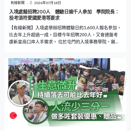
有線新聞
2026年07月18日
入境處擬招聘200人 體驗日逾千人參加 學院院長：
投考須符愛國愛港等要求
【有線新聞】入境處舉辦招聘體驗日約1,600人報名參加，
比去年上升超過一成，目標今年招聘200人，又會通盤考
慮新皇崗口岸人手需求。 位於屯門的入境事務學院，展示
了入境處職員的持槍制服，又有盾牌、手扣、頭盔等裝
備，全部都可以讓參加者親身感受一下。 入境處今年目標
招聘200人，包括50名入境事務主任及150名入境事務助
理員。有應屆大學畢業生希望第一份工就加入入境處，體
驗日參加者Lucas：「經濟環境都是其中一個考慮的因素，
但我的初衷是想服務市民，然後入境主任的工作範圍很
多，可能拘捕一些非法勞工、註冊一些證件，然後或者在
關口檢查。所以我覺得投考IO相比起其他紀律部隊，更好
地服務市民。」 正籌備開通的新皇崗口岸採用新通關模
式，會否減少入境處的人手需求，入境事務學院院長林萱
時表示，人手安排要通盤考慮，最重要是投考人士符合愛
國愛港等要求。 林萱時：「至於新皇崗方面，其實我們是