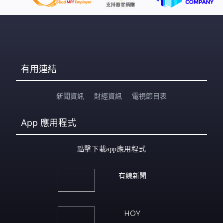
可否盡快適應寫字環境。（小朋友多少歲？）三歲半。
（會不會太小就要做練習？）都不是說要寫字，可能理解
圖、控制手腳。」 不過不是每間書商都好好銷情，參展商
鄧先生：「以星期六來說一定比前幾天好，但與以往比較
人流應該少了三分一以上。今年書展前
有用連結
新聞資訊
財經資訊
電視節目表
App
應用程式
點擊下載app應用程式
有線新聞
HOY