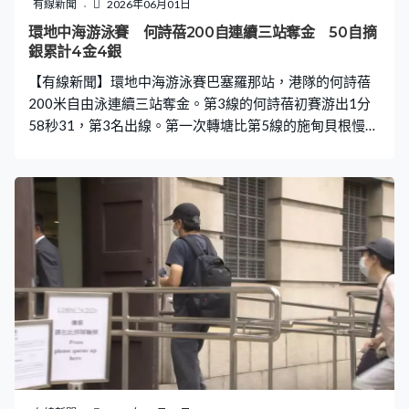
有線新聞
2026年06月01日
題，兩個月前發布新規，本月起每日限駕8小時，引起網約
環地中海游泳賽 何詩蓓200自連續三站奪金 50自摘
車司機擔心影響收入，最終當局在規定實施前幾日澄清，
銀累計4金4銀
新規定不涉及出租車和網約車經營活動。
【有線新聞】環地中海游泳賽巴塞羅那站，港隊的何詩蓓
200米自由泳連續三站奪金。第3線的何詩蓓初賽游出1分
58秒31，第3名出線。第一次轉塘比第5線的施甸貝根慢
0.01秒，主項100自的這位荷蘭泳手最終排第4。何詩蓓半
程56秒19，搶上第一兼拉開0.42秒；9日內鬥三站，累計4
金4銀大豐收。這個項目連破兩次大會紀錄，摩納哥站1分
54秒27，卡內站快多0.14秒，今場輕鬆一點，比紀錄慢了
1秒多，游出1分55秒22都足以奪金，以0.27秒力壓新西蘭
的費韋達，施文洛娃得第3。 何詩蓓200自連續三站站上頒
獎台最高一級。50米自由泳，何詩蓓亦取得銀牌。第4線
的何詩蓓初賽首名晉級，上站在這個項目奪金，這次缺少
了勁敵施甸貝根，但就僅僅以0.12秒之差，不敵游出個人
今年最快時間24秒33的雲維克，加拿大的露克就得第3。