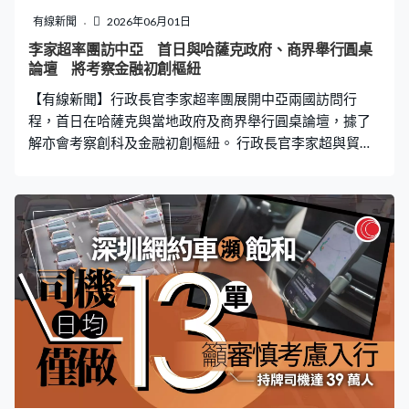
術，非常好的醫德，他們還要有科技的知識和創新的想
有線新聞
2026年06月01日
法，當他們出來做醫生的時候，他們不只做好的醫生，還
李家超率團訪中亞 首日與哈薩克政府、商界舉行圓桌
要可以無縫地參與創科的經濟。」 科大早前就新醫學院全
論壇 將考察金融初創樞紐
球招聘創院院長，審視過百名候選人。校長葉玉如形容李
【有線新聞】行政長官李家超率團展開中亞兩國訪問行
競存是少數真正由零開始，曾一手建立醫學院的領袖，
程，首日在哈薩克與當地政府及商界舉行圓桌論壇，據了
解亦會考察創科及金融初創樞紐。 行政長官李家超與貿發
局主席馬時亨展開哈薩克首日行程前，先跟代表團大合
照。盈科拓展主席李澤楷主動上前跟李家超握手。今次訪
問團規模是本屆政府最大，包括律政司副司長張國鈞、財
庫局局長許正宇，還有港交所行政總裁陳翊庭等，約40位
本港商貿與專業代表，亦有約30位內地企業代表，涵蓋金
融、汽車製造等領域。李家超要求訪問團要做出成績。 行
政長官李家超：「團隊精神非常重要，我們團隊加起來，
一加一比二大，超過70加起來，不用算的，巨大的力量，
要團結一致，每天出發我們都精神奕奕，要很高士氣，而
且我們人數很多，所以我們訪問的時候，也要團結起來，
踴躍把工作做好，好不好？（好！）」 訪問團商界代表之
後與哈薩克投資局及哈薩克國家企業家商會舉行閉門圓桌