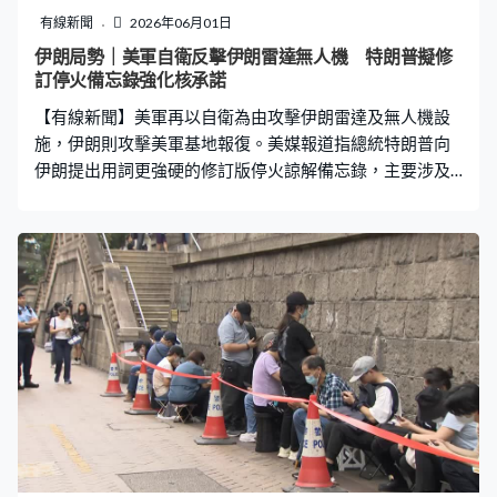
練一批新的醫生，不只有非常好的醫術，非常好的醫德，
有線新聞
2026年06月01日
他們還要有科技的知識和創新的想法，當他們出來做醫生
伊朗局勢｜美軍自衛反擊伊朗雷達無人機 特朗普擬修
的時候，他們不只做好的醫生，還要可以無縫地參與創科
訂停火備忘錄強化核承諾
經濟。」 科大早前就新醫學院全球招聘創院院長，審視過
【有線新聞】美軍再以自衛為由攻擊伊朗雷達及無人機設
百名候選人。校長葉玉如形容李競存是少數真
施，伊朗則攻擊美軍基地報復。美媒報道指總統特朗普向
伊朗提出用詞更強硬的修訂版停火諒解備忘錄，主要涉及
核問題和重開霍爾木茲海峽的承諾。 伊朗革命衛隊聲稱發
射炮彈攻擊美軍基地，科威特軍方指正攔截導彈及無人
機。美軍中央司部指上周六及周日向伊朗的格什姆島及戈
爾魯克的無人機及雷達指揮控制站進行自衛攻擊，又炸毀
兩架無人機，回應伊朗日前擊落美軍一架MQ-9死神無人
機。 美國和伊朗同時繼續談判停火，雙方尚未敲定60天停
火諒解備忘錄細節。美媒引述美國官員指總統特朗普上周
五在白宮戰情室和國家安全顧問開會後要求作出修訂，涉
及重開霍爾木茲海峽及移取伊朗濃縮鈾庫存的條款，華府
期望獲取伊朗的保證。 特朗普會上亦對美國原先向伊朗提
出的解除制裁等紓困措施表示擔憂。美國官員指特朗普不
滿伊朗遲遲未有回覆美國提出的停火方案，決定向伊朗提