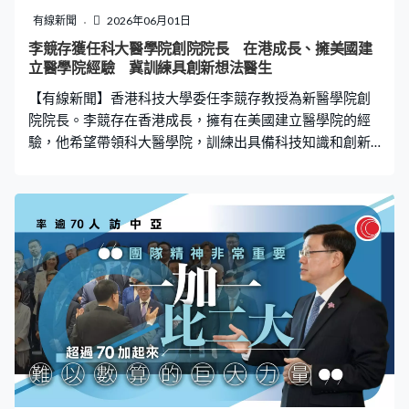
一方面不可低估政治因素，因到11月有選舉，總括來說就
有線新聞
2026年06月01日
他們的利率走勢、我們觀察著，由於我們港元與美元掛
李競存獲任科大醫學院創院院長 在港成長、擁美國建
鈎，所以我們港元利率會受他們牽動。」 陳茂波表示，本
立醫學院經驗 冀訓練具創新想法醫生
港樓價由去年下半年開始上升，最近賣地投標比較積極，
【有線新聞】香港科技大學委任李競存教授為新醫學院創
政府會繼續合理審慎推地，寫字
院院長。李競存在香港成長，擁有在美國建立醫學院的經
驗，他希望帶領科大醫學院，訓練出具備科技知識和創新
想法的醫生。 李競存是臨床醫學科學家，2016至2021年
出任美國伊利諾伊大學香檳分校醫學院創院院長，亦為史
丹福大學醫學院放射學系兼任教授。 李競存在香港出生，
中學到加拿大升學，他說一直與香港醫療界聯繫，期待與
科大團隊合作。「我現在有機會回來，我土生土長的香
港，還有機會貢獻、回饋社會，是讓我非常感恩的一件
事。我對香港的醫療制度，並不是完全沒有認識，當然認
識的深度，不夠在這裡工作的人多，但是我們會有團隊，
我們會用其他人的專業知識，來幫我去做這件事。」 李競
存稱新醫學院的目標，要為本港醫療制度帶來革命性改
革，應對人口老化的挑戰。科大醫學院創院院長李競存
說：「我們希望訓練一批新的醫生，不只有非常好的醫