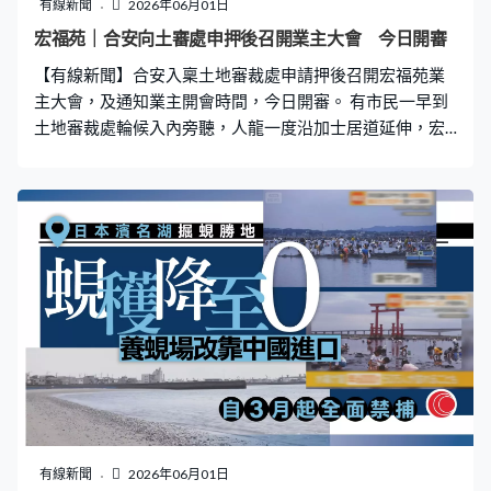
有線新聞
2026年06月01日
宏福苑｜合安向土審處申押後召開業主大會 今日開審
【有線新聞】合安入稟土地審裁處申請押後召開宏福苑業
主大會，及通知業主開會時間，今日開審。 有市民一早到
土地審裁處輪候入內旁聽，人龍一度沿加士居道延伸，宏
福苑管理公司合安以「單方面申請替代送達」形式向土地
審裁處申請，將本月13日前召開業主大會限期，押後至審
裁處認為合適的時間。又要求裁定宏福苑的特殊情況下，
應否延長向業主送達通知的期限，及以替代方式作出指
示。宏福苑業主4月29日向合安遞交247戶的聯署，要求召
開業主大會，超過《建築物管理條例》不少於5%的法定門
檻。
有線新聞
2026年06月01日