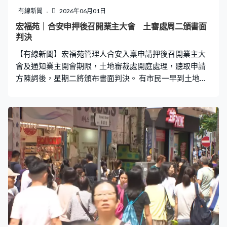
出用詞更強硬的修訂版諒解備忘錄，以迫使德黑蘭當局在
有線新聞
2026年06月01日
核問題和保持霍爾木茲海峽航道暢通能作出更明確的承
宏福苑｜合安申押後召開業主大會 土審處周二頒書面
諾。 伊朗外長阿拉格齊指雙方繼續談判，認為傳媒流傳的
判決
停火協議內容純屬揣測、不應作準。議長卡利巴夫在國會
【有線新聞】宏福苑管理人合安入稟申請押後召開業主大
發表演說時，強調伊朗的權利獲保障前，不會批
會及通知業主開會期限，土地審裁處開庭處理，聽取申請
方陳詞後，星期二將頒布書面判決。 有市民一早到土地審
裁處等候入內旁聽，人龍一度沿加士居道延伸。合安向土
地審裁處申請延長召開業主大會及通知業主開會時間，又
要求法庭裁定在宏福苑的特殊情況下，應否延長向業主送
達通知的期限和以替代方式作出指示。 合安一方認為開會
是業主實質權利，舉例在新冠疫情等特殊情況，業主不能
聚集開會，法庭應有權在適當情況下作出補救。法官林展
程質疑法庭是否有權延長期限。合安一方解釋《建築物管
理條例》未有明文規定法庭有權延長期限，但根據《土地
審裁處條例》，法庭具有「隱含權力」或「附帶權力」作
出延長；又引用案例指過往有法團未能按時開會，獲法庭
批准延長開會時限，認為法庭有權延長。 林展程指出法庭
當時有要求涉案法團在新限期前履行責任，但今次開會期