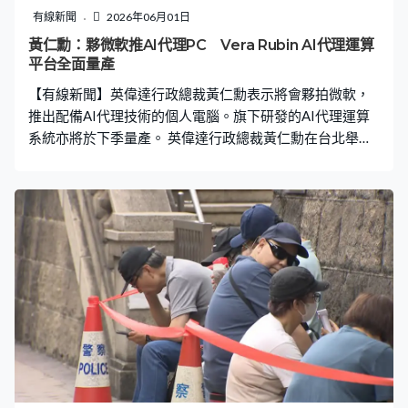
有線新聞
2026年06月01日
黃仁勳：夥微軟推AI代理PC Vera Rubin AI代理運算
平台全面量產
【有線新聞】英偉達行政總裁黃仁勳表示將會夥拍微軟，
推出配備AI代理技術的個人電腦。旗下研發的AI代理運算
系統亦將於下季量產。 英偉達行政總裁黃仁勳在台北舉行
的GTC大會上預告，將聯同微軟推出使用RTX Spark晶片，
並配備人工智能代理功能的全新個人電腦及處理器。英偉
達行政總裁黃仁勳：「這台個人電腦將發生甚麼事，當它
有自主代理功能，一個能夠幫助你、理解你的代理，你可
以與它對話、它可以看著你，你也可以請它整理檔案、幫
你做研究，它能做的事遠比這些還要多。」 至於英偉達全
新研發的人工智能代理運算平台，他表示會在第三季量
產。Anthropic、OpenAI及SpaceX將會是首批用戶。「為
Vera Rubin建立的供應鏈是Grace Blackwell兩倍大，真的
太不可思議，過去需要兩小時來組裝Grace Blackwell機
架，現在只需要五分鐘。」 黃仁勳又指將與內地的宇樹科
技合作，生產人型機械人。當中會採用Blackwell晶片，產