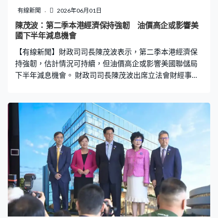
限未到，就要求法庭放寬。合安一方又指出居民在火災後
有線新聞
2026年06月01日
四散，有383戶完全沒有任何聯絡資料，又已嘗試聯絡至
陳茂波：第二季本港經濟保持強韌 油價高企或影響美
少8個場地，但均無法容納預期的1000人，所以希望法庭
國下半年減息機會
給予指引及延長時限。 法官兩度肯定合安的工作，在庭上
【有線新聞】財政司司長陳茂波表示，第二季本港經濟保
的質疑非指合安做得不好，強調今次情況
持強韌，估計情況可持續，但油價高企或影響美國聯儲局
下半年減息機會。 財政司司長陳茂波出席立法會財經事務
委員會時指，本港首季經濟增長強勁，按年升5.9%，最新
數據顯示，4月經濟增長依然強勁，估計情況可持續。「固
定投資勢頭非常好，剛才介紹17.7%增長，就人工智能電
子設備相關出口這麼強勁，這方面投資動力是持續的。在
出口方面貨物出口我們是看好的，服務出口方面，金融市
場今年下半年有很多不同變數，但基調仍向好。」 他表示
中東衝突後，吸引更多資金來港，去年9月至今的股市升
浪，有部分由中東資金推動。不過當地衝突仍充滿變數，
考慮到年初至今油價升幅，已上調本港今年通脹預測到
2.5%至2.6%，而油價高企亦影響美國聯儲局下半年減息機
會。據我觀察以及與來自商界朋友的交流，美國的通脹其
實很厲害，在這環境之下有幾大空間減息都存疑。當然另