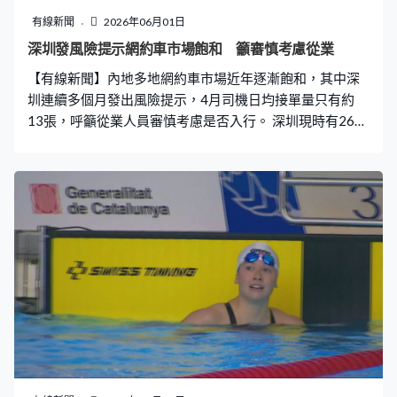
論壇，討論經貿投資議題。
有線新聞
2026年06月01日
深圳發風險提示網約車市場飽和 籲審慎考慮從業
【有線新聞】內地多地網約車市場近年逐漸飽和，其中深
圳連續多個月發出風險提示，4月司機日均接單量只有約
13張，呼籲從業人員審慎考慮是否入行。 深圳現時有26間
網約車平台，司機數量持續增長，截至4月，當局發出超過
14萬張網約車牌照，持有駕駛證的司機多達39萬人，但日
均訂單量只有約13張，市場明顯供過於求。深圳市交通運
輸局今年連續第4個月發出風險提示，指市場總體已經飽
和，鄭重提醒從業人員要審慎作出投資和從業決策，並警
惕部分租車平台聲稱「高回報」、「免押金」等虛假宣
傳。 除了深圳，廣州亦發出風險提示，指受到市場供需波
動、行業競爭等多重因素影響，駕駛員收入穩定性不足，
實際收入與預期可能有一定差距。上海、濟南亦曾因市場
飽和，一度暫停受理網約車證核發。 根據內地去年一份調
查報告，網約車司機平均每月收入有7600多元人民幣，但
隨著多了人加入市場，在供過於求下，不少司機為了維持
收入，每日駕駛超過8小時。公安部為了解決疲勞駕駛問