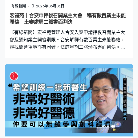
品主要用於學術研究。
有線新聞
2026年06月01日
宏福苑｜合安申押後召開業主大會 稱有數百業主未能
聯絡 土審處周二頒書面判決
【有線新聞】宏福苑管理人合安入稟申請押後召開業主大
會及通知業主開會期限。合安解釋有數百業主未能聯絡，
尋找開會場地亦有困難，法庭星期二將頒布書面判決。 大
批市民一早到土地審裁處等候入內旁聽。宏福苑業主早前
聯署要求召開業主大會，按法定要求，合安最遲須於本月
13日開會。合安入稟申請在宏福苑的特殊情況下，押後開
會及通知業主開會期限。合安一方認為開會是業主實質權
利，但舉例在新冠疫情等特殊情況不能聚集開會，法庭應
有權作出補救。 法官林展程質疑法庭有否權力延長開會期
限，合安再解釋《建築物管理條例》雖未有明文規定法庭
有權延長期限，但根據《土地審裁處條例》，法庭具有
「隱含權力」作出延長，過往有案例法團未能按時開會，
獲法庭批准延長開會時限。林展程指出該案例中法庭要求
法團在新限期前履行責任，但宏福苑召開業主大會期限未
到，連開會時間也未能提供，就要求法庭放寬，會否有些