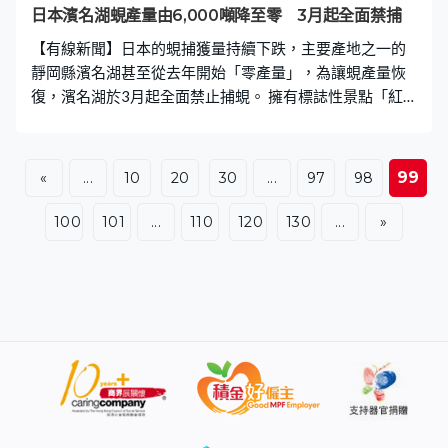
日本濱名湖蜆產量由6,000噸降至零 3月起全面禁捕
【有線新聞】日本的蜆捕獲量持續下跌，主要產地之一的
靜岡縣濱名湖甚至從去年開始「零產量」，為讓蜆產量恢
復，濱名湖於3月起全面禁止捕蜆。 擁有標誌性景點「紅
色鳥居」的濱名湖除了是絕佳打卡熱點外，亦是蜆的產
區，年產量曾高達6,000噸。濱名湖是日本唯一允許公眾掘
蜆的地方，每年四至八月的捕撈季節吸引約50萬人到訪，
99
«
...
10
20
30
...
97
98
是不少家庭和孩子們喜愛的消遣活動。 自2019年起，捕蜆
收穫持續下滑，產量一直低於1,000噸，去年甚至出現「零
100
101
...
110
120
130
...
»
產量」的情況。為了改善情況，由2019年開始禁止觀光捕
撈。當地的養蜆場說，近年都是依賴中國進口，已經沒有
濱名湖蜆出產。 靜岡縣水產海洋技術研究所的報告指，蜆
量減少是氣候變化所致，因為地球暖化令濱名湖水溫升
高，導致蜆在秋季難以產卵。加上棲息濱名湖的黑鯛受水
溫上升影響導致食物短缺，轉而食蜆，兩種因素夾擊下，
蜆量逐漸減少。 濱名湖3月起全面禁止捕蜆，漁業協會正
在湖中種植大葉藻，以保護蜆和這片海洋生態。