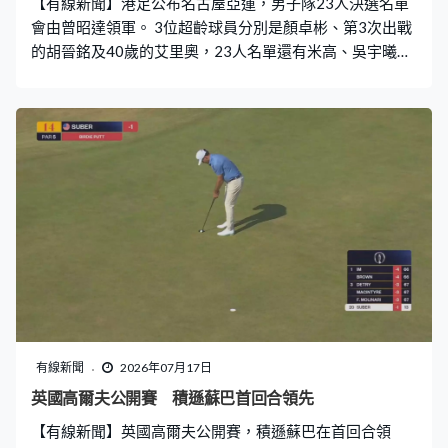
【有線新聞】港足公布名古屋亞運，男子隊23人決選名單
會由曾昭達領軍。 3位超齡球員分別是顏卓彬、第3次出戰
的胡晉銘及40歲的艾里奧，23人名單還有米高、吳宇曦、
馬希偉等。足總又表示，主教練盧比度在亞運期間要領軍
出戰東盟盃，亞運隊由理文前主帥曾昭達執教。港隊上屆
歷史性躋身四強。 23人決選名單： 守門員 陳冠燊、張桂
華、潘尚希 後衛 *艾里奧、宏愷志、郭縉諾、龍梓軒、宋
紘毅、曾樂圖、曾以行、嚴啟倬 中場 秦宇灝、李樂謙、馬
希偉、*顏卓彬、趙聡悟、*胡晉銘 前鋒 杜俊暉、陳傲軒、
李俊霆、馬 斐、米 高、吳宇曦 *超齡球員
有線新聞
2026年07月17日
英國高爾夫公開賽 積遜蘇巴首回合領先
【有線新聞】英國高爾夫公開賽，積遜蘇巴在首回合領