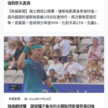
強對舒夫真高
【有線新聞】瑞士網球公開賽，捷斯柏斯躋身男單四強。
面向鏡頭的捷斯柏斯繼2月初在鹿特丹，再次擊敗雲德尼
殊。首盤第一發球得分率達94%，比對手高21%，先贏6比
3。接發球擋高被雲德尼殊扣殺，捷斯柏斯輸回一盤3比
6。決勝第三盤，一發成功率下滑，勝在第二發球足以彌
補，9次有6次都得分，再贏6比3，盤數2比1過關，四強對
舒夫真高。 紅衫哈薩克的舒夫真高直落兩盤淘汰阿利斯，
打得又深又斜，令對手消失於畫面中。首盤互保發球鬥決
勝局，舒夫真高細分贏7比5。第二盤最多拉開5比2，第9
局8個決勝分終於成功保發，贏多盤6比3晉級。
有線新聞
2026年07月18日
瑞典網球賽 頭號種子魯布列夫輕取拜斯晉男單四強