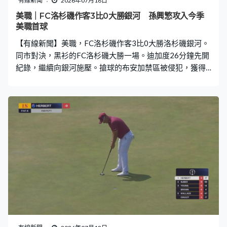
有線新聞
2026年07月18日
美職｜FC洛杉磯作客3比0大勝銀河 孫興慜攻入今季
美職首球
【有線新聞】美職，FC洛杉磯作客3比0大勝洛杉磯銀河。
同市對決，黑衫的FC洛杉磯大勝一場。迪加度26分鐘先開
紀錄，繼續向銀河施壓。搶球的布安加禁區被侵犯，獲得
12碼，這位31歲射手親自操刀，門將捉到路都入，上半場
補時拉開比數。 南韓球星孫興慜57分鐘現身，與隊友配合
再起腳，暫時放下世界盃分組賽止步的陰影，攻入今季美
職首個入球。FC洛杉磯贏3比0，排西岸第3，銀河在第9。