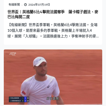
有線新聞
2026年07月19日
世界盃︱英格蘭6比4擊敗法國奪季 薩卡帽子戲法、麥
巴比梅開二度
【有線新聞】世界盃季軍戰，英格蘭6比4擊敗法國。 全場
10個入球，是歷來最多的季軍戰。英格蘭上半場就入4
球，展開「入球騷」。法國換邊後上力，爭奪神射手的麥
巴比都有兩球進帳，今屆最終攻入10球。英格蘭優勢收
窄，兩度被追剩一球。薩卡尾段完成帽子戲法，加上比寧
咸補時入球，英格蘭再度拉開，贏6比4，是1966年奪冠之
後的最佳成績。