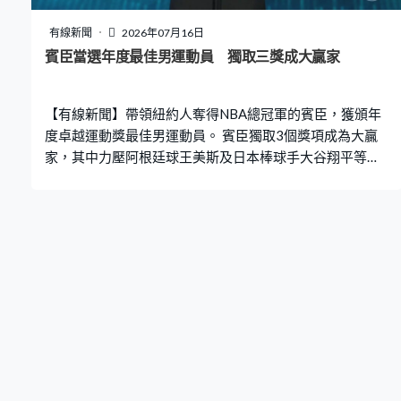
有線新聞
2026年07月16日
賓臣當選年度最佳男運動員 獨取三獎成大贏家
【有線新聞】帶領紐約人奪得NBA總冠軍的賓臣，獲頒年
度卓越運動獎最佳男運動員。 賓臣獨取3個獎項成為大贏
家，其中力壓阿根廷球王美斯及日本棒球手大谷翔平等勁
敵，當選年度最佳男運動員，還取得最佳NBA球員、冠軍
戰最佳表現獎，多謝家人、隊友及球迷的支持。 他效力的
紐約人繼1973年後再奪NBA總冠軍，獲頒最佳隊伍。大谷
翔平獲得最佳單場表現獎，未有出席頒獎禮。