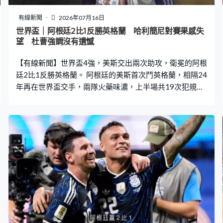
有線新聞
2026年07月16日
世界盃｜阿根廷2比1反勝英格蘭 哈利簡尼對賽果感失
望 杜曹強調沒有遺憾
【有線新聞】世界盃4強，美斯交出兩次助攻，衛冕的阿根
廷2比1反勝英格蘭。 阿根廷的美斯首次鬥英格蘭，相隔24
年再在世界盃交手，兩隊火藥味濃，上半場共19次犯規，
無中目標攻門。僵局55分鐘打破，安東尼哥頓接應傳中射
入，為英格蘭先開紀錄。落後的阿根廷7分鐘內連入兩球逆
轉，安素費南迪斯接應美斯，遠射得手，85分鐘追平。 美
斯補時2分鐘再交出助攻，拿達路馬天尼斯頂入致勝一球，
阿根廷贏2比1，連續兩屆晉身決賽，會與西班牙爭冠軍。
阿根廷隊長美斯：「再次打入世界盃決賽，實在不可思
議，我們以衛冕身份參賽，過去4年一直是最強，不管人們
怎麼說，我們再次證明自己是世上最強的兩支球隊之一，
所做的一切絕非偶然，亦從未得到施捨。」 英格蘭隊長哈
利簡尼對賽果感到失望，認為球隊與之前幾次大賽一樣，
踢了大半場好比賽，但領先下，變得保守，尾段失去比賽