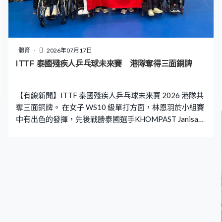
體育
2026年07月17日
ITTF 泰國殘疾人乒乓球未來賽 港隊奪得三面銅牌
【有線新聞】ITTF 泰國殘疾人乒乓球未來賽 2026 港隊共
奪三面銅牌。 在女子 WS10 級單打方面，林恩羽於小組賽
中有出色的發揮，先後戰勝泰國選手KHOMPAST Janisa及
印度選手JAIN Natania，以小組第一名進入四強。雖然於
四强戰中不敵中國選手，但依然成功奪得一面銅牌。 而男
子 MD18 級雙打方面，林嘉偉及何嘉盛組合在小組賽以一
勝一負、小組次名的成績晉級八強。他們在八強戰對陣巴
西組合時，在先失兩局的情況下依然沒有放棄，連追三
局，最終以 3:2 反勝對手闖入四強。雖然隨後不敵東道主
泰國隊，但這面銅牌絕對得來不易。 至於在女子 WD20 級
雙打方面，林恩羽與馬來西亞選手 WONG SZE Gloria