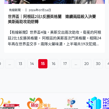
主導權，最終落敗，需要改進。英格蘭尾段改踢5後衛陣
式，被質疑調動保守，領隊杜曹承擔責任，強調對決定沒
有線新聞
2026年07月16日
有遺憾，「三獅軍團」季軍戰鬥法國。
世界盃｜阿根廷2比1反勝英格蘭 連續兩屆殺入決賽
美斯兩助攻助逆轉
【有線新聞】世界盃4強，美斯交出兩次助攻，衛冕的阿根
廷2比1反勝英格蘭。 阿根廷的美斯首次鬥英格蘭。相隔24
年再在世界盃交手，兩隊火藥味濃，上半場共19次犯規，
無中目標攻門。僵局維持到55分鐘，安東尼哥頓為英格蘭
先開紀錄。落後的阿根廷7分鐘內連入兩球逆轉，安素費南
迪斯接應美斯，遠射得手，85分鐘追平。美斯補時2分鐘
15
0
...
13
14
16
17
...
20
30
再交出助攻，拿達路馬天尼斯頂入致勝一球，阿根廷贏2比
1，連續兩屆晉身決賽，會與西班牙爭冠軍。