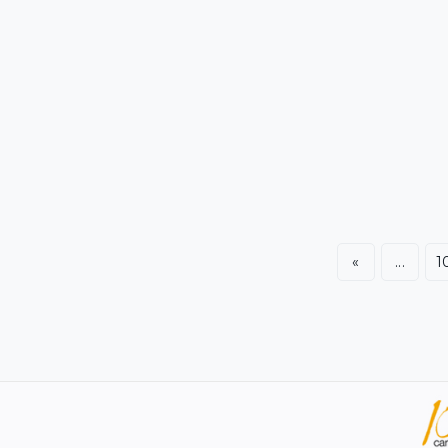
«
...
1