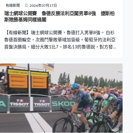
有線新聞
2026年07月17日
瑞士網球公開賽 魯德反勝法利亞闖男單8強 捷斯柏
斯險勝基姆同樣過關
【有線新聞】瑞士網球公開賽，魯德打入男單8強。 白衫
魯德首圈輪空，次圈鬥擊敗華域加晉級。葡萄牙的法利亞
首盤決勝局，細分大敗1比7。排名13的魯德說，對方發揮
出色，第二盤要打醒十二分精神，否則好大機會提早出
局。這位兩屆冠軍最終都反敗為勝，連贏6比4、6比2，盤
數2比1過關，會與桑恩施倫杜奴爭入4強。 淺紫衫捷斯柏
斯次圈同樣打足三盤，與持外卡，主場出擊的基姆各贏一
盤後，決勝第三盤要打決勝局。細分落後1比3下，捷斯柏
斯都頂得住，細分贏7比5，打了2小時29分，盤數贏2比
1。今季第2次躋身巡迴賽8強，將會鬥4號種子的雲德尼
殊。