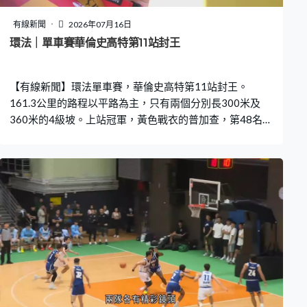
有線新聞
2026年07月16日
環法｜單車賽華倫史高特第11站封王
【有線新聞】環法單車賽，華倫史高特第11站封王。
161.3公里的路程以平路為主，只有兩個分別長300米及
360米的4級坡。上站冠軍，黃色戰衣的普加查，第48名完
成。 路線平坦，加上全程順風，今站平均時速達每小時
50.9公里，比1999年的紀錄快0.6公里，成為環法歷來最
快的分站。 紅衫的華倫史高特聯同兩位車手一度突圍而
出，之後被主車群追上。華倫史高特上站炒車，最後一名
過終點。低谷，高峰一站之隔，這位挪威車手最後350米
發動衝刺，順利帶到尾，贏得個人首個環法分站冠軍。他
形容是生涯最大勝仗。 普加查總成績繼續領先，贏第二的
雲基加3分36秒。