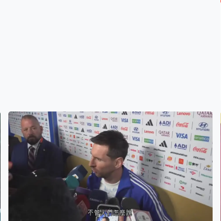
Gracia 組合在小組賽兩戰全勝直接晉級四強。隨後面對實
力強勁的中國隊，他們依然全力以赴先下一局，即使最終
以 1:3 落敗，但仍然贏得一面寶貴的銅牌。 圖片由中國香
港傷殘人士體育協會提供