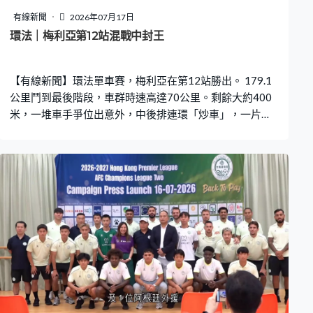
有線新聞
2026年07月17日
環法｜梅利亞第12站混戰中封王
【有線新聞】環法單車賽，梅利亞在第12站勝出。 179.1
公里鬥到最後階段，車群時速高達70公里。剩餘大約400
米，一堆車手爭位出意外，中後排連環「炒車」，一片混
亂。前排沒有受波及，專心衝線。藍衫藍頭盔的梅利亞守
在前3，衝上斜坡就把握機會搶出，成功以3小時38分53秒
率先過終點，今屆第3次贏分站冠軍。