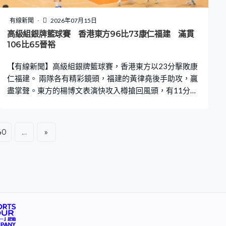
有線新聞
2026年07月15日
高級組銀牌籃球賽 香港東方96比73康仁福建 滿貫
106比65晉裕
【有線新聞】高級組銀牌籃球賽，香港東方以23分擊敗康
仁福建。 兩隊各有精彩鏡頭，福建的黃律堯後手助攻，贏
盡掌聲。東方的楊博文表演快攻入樽搶回風頭，有11分進
帳。美國前鋒奇勒中距離手感火熱，交出31分、13籃板。
東方半場拋離福建24分，贏96比73晉級，勝方組四強鬥永
倫。 白衫衛冕的滿貫，5人得分雙位數下，以41分大勝晉
40
...
»
裕。第四節收起主力，被晉裕的韋思庭封阻，輸個快攻、
少少失威，滿貫都贏106比65。