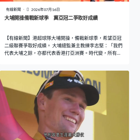
有線新聞
2026年07月16日
大埔開操備戰新球季 冀亞冠二爭取好成績
【有線新聞】港超球隊大埔開操，備戰新球季，希望亞冠
二級聯賽爭取好成績。 大埔總監兼主教練李志堅：「我們
代表大埔之餘，亦都代表香港打亞洲賽。時代變，所有事
情都在變，我們用現有的資源做好自己，打出我們的風
格。」 大埔前中後三線增兵，引入4位巴西及1位阿根廷外
援，提升競爭力。本地新球員有張憙延及陳凱柏，同時保
留不少上季主力。大埔上季奪得高級組銀牌及足總盃冠
軍，為了提升狀態，今個月下旬到泰國集訓，會與多支當
地球隊踢熱身賽。