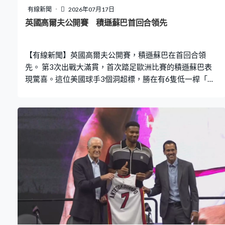
有線新聞
2026年07月17日
英國高爾夫公開賽 積遜蘇巴首回合領先
【有線新聞】英國高爾夫公開賽，積遜蘇巴在首回合領
先。 第3次出戰大滿貫，首次踏足歐洲比賽的積遜蘇巴表
現驚喜。這位美國球手3個洞超標，勝在有6隻低一桿「小
鳥」，以及一隻低兩桿「老鷹」，成績是低5桿的65，榜
首有一桿優勢。兩位球手緊隨其後，包括東道主布朗，第
12洞推入「小鳥」，全日有7隻，3個洞超標下，造出低4
桿的66。 南韓的任成宰成績一樣，發揮相對穩定，只有一
個洞超標，5次造出「小鳥」。衛冕的「一哥」舒捷費拿，
第17洞表演長草堆救球。這日發揮都是一般，排並列13。
不少球手受強陣風影響，表現失色，美國精英賽麥高萊是
其中之一，8個洞超標，首日以高兩桿的72完成，並列85
名。