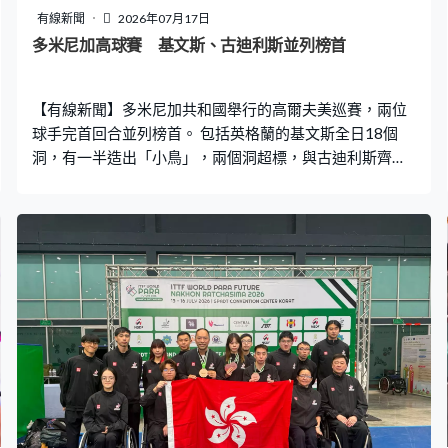
有線新聞
2026年07月17日
多米尼加高球賽 基文斯、古迪利斯並列榜首
【有線新聞】多米尼加共和國舉行的高爾夫美巡賽，兩位
球手完首回合並列榜首。 包括英格蘭的基文斯全日18個
洞，有一半造出「小鳥」，兩個洞超標，與古迪利斯齊齊
領先。這位西班牙球手克服兩個洞超標的劣勢，捉到9隻
「小鳥」，成績同樣是低7桿的65。加拿大的曉士首日造
出低6桿的65，落後榜首一桿，與另外5位球手，並列第
三。