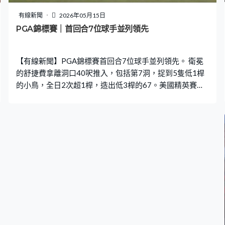
有線新聞
2026年05月15日
PGA錦標賽｜首回合7位球手並列領先
【有線新聞】PGA錦標賽首回合7位球手並列領先。 衛冕
的舒捷費拿離洞口40呎推入，包括第7洞，捉到5隻低1桿
的小鳥，全日2次超1桿，造出低3桿的67。美國精英賽之
後，今季第二項大滿貫，首回合未有太突出成績，繼1969
年最多7位球手並列第一，另外有7位球手就多他們一桿，
以低兩桿並列第8。