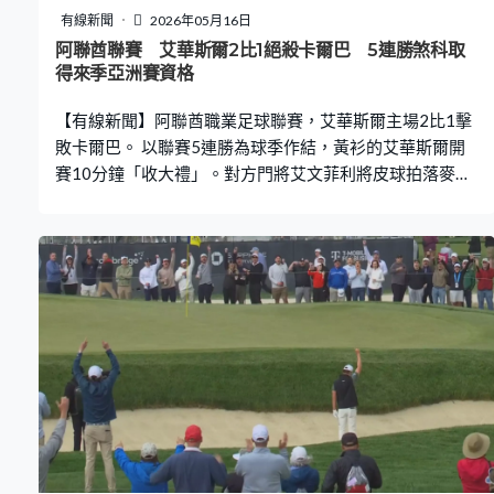
有線新聞
2026年05月16日
阿聯酋聯賽 艾華斯爾2比1絕殺卡爾巴 5連勝煞科取
得來季亞洲賽資格
【有線新聞】阿聯酋職業足球聯賽，艾華斯爾主場2比1擊
敗卡爾巴。 以聯賽5連勝為球季作結，黃衫的艾華斯爾開
賽10分鐘「收大禮」。對方門將艾文菲利將皮球拍落麥素
身上，變成「烏龍波」。 聯賽最後一場，兩隊都已鎖定名
次。史柏達斯奧為成功護級的卡爾巴，20分鐘追平。換邊
後的79分鐘，米基爾保查後備落場1分鐘，就為應屆季軍
艾華斯爾建功，贏2比1，取得來季亞洲賽資格。