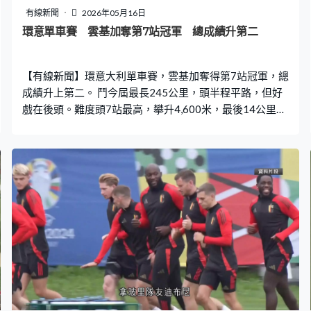
有線新聞
2026年05月16日
環意單車賽 雲基加奪第7站冠軍 總成績升第二
【有線新聞】環意大利單車賽，雲基加奪得第7站冠軍，總
成績升上第二。 鬥今屆最長245公里，頭半程平路，但好
戲在後頭。難度頭7站最高，攀升4,600米，最後14公里一
級坡。剛上山腳，4位突圍車手已餘下3個。以雲基加為首
的集團脫離主車群，不斷加壓、追過他們，放甩總成績領
先、穿上粉紅衫的艾拉里奧。 冠軍熱門雲基加今屆首次進
攻就無人能敵。倒數4.4公里擺脫柏利沙利，獨自領放。已
贏過兩屆環法、一屆環西總冠軍，只差環意集齊三大滿
貫。 最高達14%坡度繼續上，（雲基加）以13秒優勢贏得
第7站冠軍，總成績升上第二，落後榜首3分17秒。