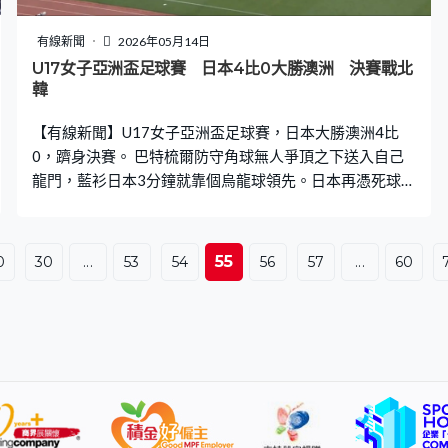
有線新聞
2026年05月14日
U17女子亞洲盃足球賽 日本4比0大勝澳洲 決賽戰北
韓
【有線新聞】U17女子亞洲盃足球賽，日本大勝澳洲4比
0，躋身決賽。 巴特梳爾防守角球無人爭頂之下送入自己
龍門，藍衫日本3分鐘就靠個烏龍球領先。日本再憑死球攻
破澳洲，栗田七海在近柱抽入，24分鐘2比0。上半場出現
3個入球，栗田七海佔了兩球，38分鐘頭槌建功。分組3戰
全勝，入21球、0失球，八強就小勝南韓1比0，大田有棲
55
0
30
...
53
54
56
57
...
60
74分鐘，送上精彩遠射，淨勝4球。日本要第5次奪冠，最
後一關要問過北韓。