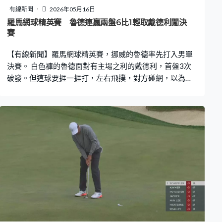
有線新聞
2026年05月16日
羅馬網球精英賽 魯德連贏兩盤6比1輕取戴德利闖決
賽
【有線新聞】羅馬網球精英賽，挪威的魯德率先打入男單
決賽。 白色褲的魯德面對有主場之利的戴德利，首盤3次
破發。但這球要捱一捱打，左右飛撲，對方碰網，以為是
反擊機會，但打不穿、笠不過網前的戴德利。魯德領先至4
比1，落大雨要中斷比賽，休息了2小時，魯德繼續發力，
首盤大勝6比1。 戴德利16強反勝施維列夫，8強鬥足三
盤、打到當地凌晨2時擊敗祖達，再次苦戰無逆轉勝。魯德
第二盤做出3次破發，贏多盤6比1。過去3次四強止步，終
於跨過這關。 另一場四強未分出勝負，黑衫的贊歷冼拿先
贏6比2，被麥維迪夫以7比5追平。第三盤網前正面交鋒，
冼拿拉開到4比2。羅馬再度落大雨，要翌日再戰。