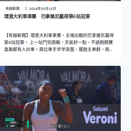
有線新聞
2026年05月15日
環意大利單車賽 巴拿連尼贏得第6站冠軍
【有線新聞】環意大利單車賽，主場出戰的巴拿連尼贏得
第6站冠軍。 上一站鬥完雨戰，天氣好一點，不過剛開賽
直路都有人炒車。兩位車手早早突圍，擺脫主車群，再多
三位加入，合力帶開約1分鐘。從南部的帕埃斯頓踩去拿坡
里，平路為主。沒有碰撞，又有人自己炒車，今站1位車手
要退出。142公里路程，剩37公里，主車群終於追上突圍
車手，爭取前列位置，準備最後衝刺。最後幾百米，下過
雨後濕滑的方形石板路大幅增添難度，又又又炒車。後面
來不及急煞，不少人跣倒，擋住大半條賽道，只有2位車手
倖免。原本負責開路帶衝藍色頭盔的巴拿連尼結果自己
上，低頭咬實牙關，始終守在史杜雲前面，首奪環意分站
冠軍，今屆第一位意大利車手揚威主場。