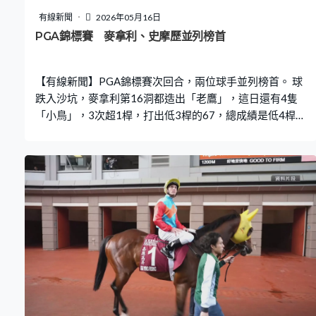
有線新聞
2026年05月16日
PGA錦標賽 麥拿利、史摩歷並列榜首
【有線新聞】PGA錦標賽次回合，兩位球手並列榜首。 球
跌入沙坑，麥拿利第16洞都造出「老鷹」，這日還有4隻
「小鳥」，3次超1桿，打出低3桿的67，總成績是低4桿的
136，跟史摩歷並列第一。他同樣3次超標，捉到4隻低1桿
的「小鳥」，造出低1桿的69。衛冕的舒捷費拿次回合就
超1桿，從榜首跌至並列第9。