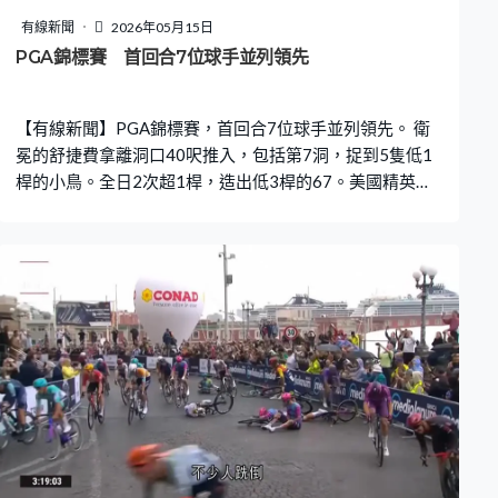
有線新聞
2026年05月15日
PGA錦標賽 首回合7位球手並列領先
【有線新聞】PGA錦標賽，首回合7位球手並列領先。 衛
冕的舒捷費拿離洞口40呎推入，包括第7洞，捉到5隻低1
桿的小鳥。全日2次超1桿，造出低3桿的67。美國精英賽
之後今季第二項大滿貫，首回合未有太突出成績。繼1969
年最多，7位球手並列第一，另外有7位球手就多他們一
桿，以低兩桿並列第8。