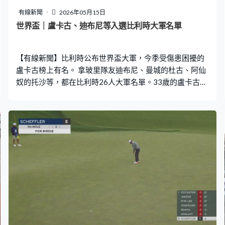
有線新聞
2026年05月15日
世界盃｜盧卡古、迪布尼等入選比利時大軍名單
【有線新聞】比利時公布世界盃大軍，今季受傷患困擾的
盧卡古榜上有名。 拿玻里隊友迪布尼、曼城的杜古、阿仙
奴的托沙等，都在比利時26人大軍名單。33歲的盧卡古今
季在拿玻里7次後備上陣，總出場時間只有69分鐘。教練
魯迪加西亞表示這位前鋒已康復，仍然有5星期讓他提升狀
態。比利時跟埃及、伊朗、紐西蘭同處G組，被視為出線
熱門。