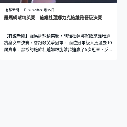
有線新聞
2026年05月15日
羅馬網球精英賽 施維杜蓮娜力克施維雅晉級決賽
【有線新聞】羅馬網球精英賽，施維杜蓮娜擊敗施維雅迪
躋身女單決賽，會跟歌芙爭冠軍。 兩位冠軍級人馬過去10
屆賽事，黑衫的施維杜蓮娜跟施維雅迪贏了5次冠軍，反手
來回多板，施維杜蓮娜落網，首盤失2個發球局下3次破
發，對手急於進攻，全場50次大意失誤，施維杜蓮娜先贏
6比2。這位烏克蘭球手第二盤一來就連失3局，被施維雅
迪斜線考起，接發球回落網，輸4比6被追平。 3月印第安
韋爾斯賽之後，再次鬥到第三盤，施維杜蓮娜最後都贏，
第一下發力打不穿，剛柔並濟，上網收力削過去，全場面
臨16個破發分。施維杜蓮娜化解11次，第三盤佔5次，再
贏6比2，盤數2比1晉級，繼2018年再入決賽。 上屆亞
軍、白衫歌芙重返決賽，直落兩盤擊敗姬絲迪亞，底線兩
邊飛撲，救完就打反擊，球貼著網。歌芙首盤先失發球
局，落後2比4下扭轉形勢，連取4局，反勝6比4。22歲對