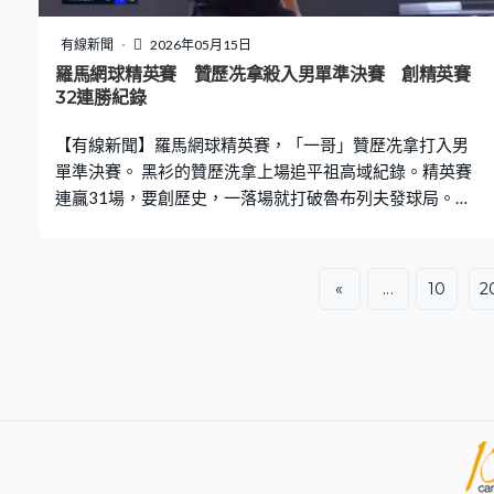
有線新聞
2026年05月15日
羅馬網球精英賽 贊歷冼拿殺入男單準決賽 創精英賽
32連勝紀錄
【有線新聞】羅馬網球精英賽，「一哥」贊歷冼拿打入男
單準決賽。 黑衫的贊歷洗拿上場追平祖高域紀錄。精英賽
連贏31場，要創歷史，一落場就打破魯布列夫發球局。首
盤兩次破發機會都把握到，衝上網就拉板正手，拉開5比
2，全場大意失誤少10次，首盤先贏6比2。世界第1鬥
14，同樣是反手放近網，贊歷冼拿打得又貼又沉，贏多盤
«
...
10
2
6比4，直落兩盤勝出，創出精英賽32連勝紀錄。