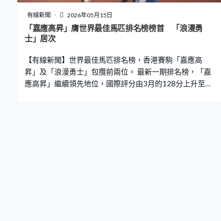
有線新聞
2026年05月15日
「嘉應高昇」膺世界最佳馬匹排名榜榜首 「浪漫勇
士」居次
【有線新聞】世界最佳馬匹排名榜，香港賽駒「嘉應高
昇」及「浪漫勇士」包攬前兩位。 最新一期排名榜，「嘉
應高昇」繼續領先地位，國際評分由3月的128分上升至
130分，刷新香港賽駒紀錄。「浪漫勇士」就少4分，緊隨
其後。 五歲的「嘉應高昇」上月勇奪主席短途獎，締造20
連勝的香港紀錄，現時在從化歇暑，下季再度遠征澳洲，
爭取蟬聯全球獎金最高草地一級賽「珠穆朗瑪峰錦標」。