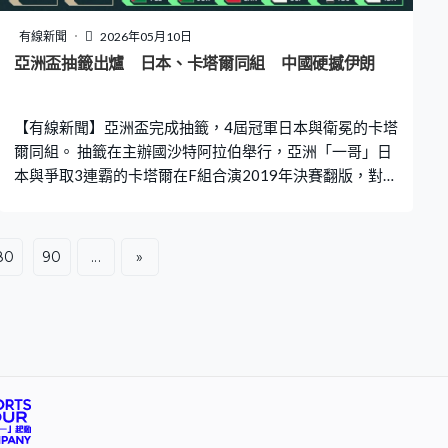
我希望第一次我們汽車會跟文體旅局申請了，有政府的支
持，我們都想做一場好戲。」 港隊近年多次取得分站三甲
有線新聞
2026年05月10日
爭取8月前完成選拔賽，再安排他們在內地備戰。
亞洲盃抽籤出爐 日本、卡塔爾同組 中國硬撼伊朗
【有線新聞】亞洲盃完成抽籤，4屆冠軍日本與衛冕的卡塔
爾同組。 抽籤在主辦國沙特阿拉伯舉行，亞洲「一哥」日
本與爭取3連霸的卡塔爾在F組合演2019年決賽翻版，對手
還有泰國及印度。C組的中國要硬撼伊朗、敘利亞、吉爾
吉斯。力壓港隊出線的新加坡被編入D組，同組有澳洲、
伊拉克及塔吉克。賽事明年1月7日至2月5日上演。
80
90
...
»