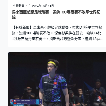
有線新聞
2026年05月11日
馬來西亞超級足球聯賽 柔佛108場聯賽不敗平世界紀
錄
【有線新聞】馬來西亞超級足球聯賽，柔佛DT追平世界紀
錄，連續108場聯賽不敗。 深色衫柔佛在最後一輪以14比
1狂數吉蘭丹皇家勇士，刷新馬超最懸殊分差，連續12季
封王。2021年4月開始就未在聯賽輸過，追平科特迪瓦球
隊米莫薩1989至1994年，連續108場的聯賽不敗紀錄。柔
佛DT寄望在新球季首輪就刷新世界紀錄。