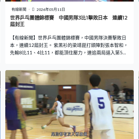
有線新聞
2026年05月11日
世界乒乓團體錦標賽 中國男隊3比1擊敗日本 連續12
屆封王
【有線新聞】世界乒乓團體錦標賽，中國男隊決賽擊敗日
本，連續12屆封王。 紫黑衫的梁靖崑打頭陣對張本智和，
先輸8比11、4比11，都能頂住壓力，連追兩局逼入第5
局，落後3比8，連取8分，贏11比8，局數反勝3比2，中
國大分領先。 「一哥」王楚欽鬥松島輝空都要打逆境波，
先輸一局下，贏12比10、11比2、11比9，局數3比1，大
分拉開。第三場的林詩棟領先兩局，被戶上隼輔追近，第
四局都贏11比9，局數贏3比1。中國直落三場擊敗日本，
成功衛冕。