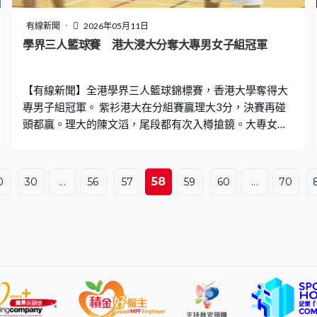
有線新聞
2026年05月11日
學界三人籃球賽 港大浸大分奪大專男女子組冠軍
【有線新聞】全港學界三人籃球錦標賽，香港大學奪得大
專男子組冠軍。 紫衫港大在分組賽贏理大3分，決賽再碰
頭都贏。理大的陳文滔，尾段都有次入樽搶鏡。大專女子
組，白衫浸大封后，中大就得亞軍。 中學男子組決賽，白
衫北角協同就擊敗裘錦秋。首個同時涵蓋大專、中學及小
學的三人賽，今屆有172隊角逐。中學女子組深色衫的協
58
0
30
...
56
57
59
60
...
70
恩奪冠，心誠就得第2。