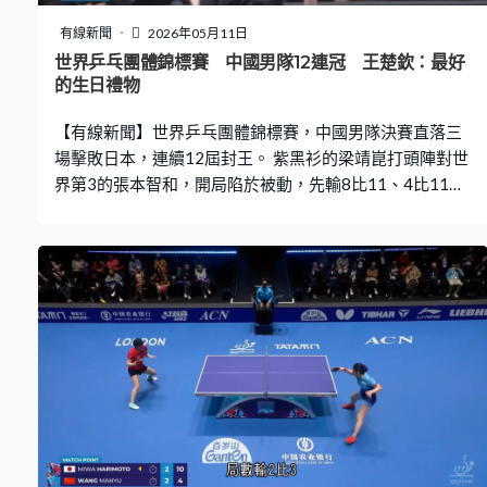
有線新聞
2026年05月11日
世界乒乓團體錦標賽 中國男隊12連冠 王楚欽：最好
的生日禮物
【有線新聞】世界乒乓團體錦標賽，中國男隊決賽直落三
場擊敗日本，連續12屆封王。 紫黑衫的梁靖崑打頭陣對世
界第3的張本智和，開局陷於被動，先輸8比11、4比11，
四強鬥法國落後兩局下逆轉，這位排名21的中國球手再展
現大心臟，連追11比9、13比11扳平。第五局落後3比8，
梁靖崑絕地反擊，連取8分，贏11比8，局數反勝3比2，為
中國搶到重要第一分。 「一哥」王楚欽緊接鬥松島輝空都
要打逆境波，首局輸8比11。過去7次交手贏5次，上月世
界盃決賽打足七局封王，王楚欽今場同樣是贏家，連贏12
比10、11比2、11比9，局數贏3比1，中國大分拉開2比
0。 第三棒的林詩棟對戶上隼輔領先兩局被追近，反手推
一板直線，第四局贏11比9，局數贏3比1。中國場數3比0
擊敗日本，成功衛冕。即使小組賽兩度失利，中國用實力
再證明乒壇霸主地位，第24次捧走錦標，26歲生日的王楚