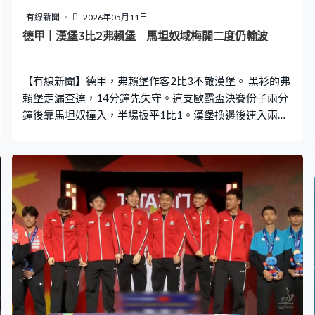
人公認品勢，世界第一。江麗莉：「當日是沒有甚麼感
有線新聞
2026年05月11日
覺，因為當日我去看物理治療，看完之後不太能走路。感
德甲｜漢堡3比2弗賴堡 馬坦奴域梅開二度仍輸波
覺是『世一』，在路上行走的時候是一拐一拐。」 跆拳道
港隊總教練楊子泳：「她都捱了很多年，看到她付出很多
【有線新聞】德甲，弗賴堡作客2比3不敵漢堡。 黑衫的弗
努力，有高低，見到她沒有放棄
賴堡走漏查達，14分鐘先失守。這支歐霸盃決賽份子兩分
鐘後靠馬坦奴撞入，半場扳平1比1。漢堡換邊後連入兩
球，胡斯高域的罰球省中人改變方向，64分鐘2比1。3分
鐘後，巴迪壓入禁區射入，擴大比數。馬坦奴域87分鐘接
應角球頂入個人第2球，弗賴堡都輸2比3，排第7，漢堡升
上11。