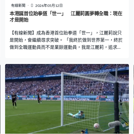
有線新聞
2026年05月12日
本港誕首位跆拳道「世一」 江麗莉圓夢轉全職：現在
才是開始
【有線新聞】成為香港首位跆拳道「世一」，江麗莉說只
是開始，會繼續尋求突破。 「我終於做到世界第一，終於
做到全職運動員而不是業餘運動員，我是江麗莉，追求極
致完美之道。」閒時都要抽離、泡咖啡室，為自己充電。
跆拳道代表江麗莉：「在比賽場地時候，就是像上戰場的
感覺，一定要贏。平時如果私底下的我就是悠閒自在、放
鬆。自己喜歡韓風，JENNIE給我感覺，她很有型，而且也
很可愛。」 沉穩內斂，江麗莉穿上道袍，馬上進入比賽模
式。江麗莉：「品勢是預演一套攻擊和防守的動作，在一
分鐘內，將整套的套路呈現出來。」16歲由搏擊開始，22
歲轉攻品勢，起步比人遲，最後踢得比人高，十多年一腳
一腳，踢到世界之巔，3月在美國突破心理壓力。江麗莉：
「很幸運拿到第2，再次證明自己是可以的，我不會驚南韓
人，當天擊倒很多南韓人。」 多年來靠兼任教練幫補生
計，追運動員夢，終於熬出頭來，4月成為女子U40級別個