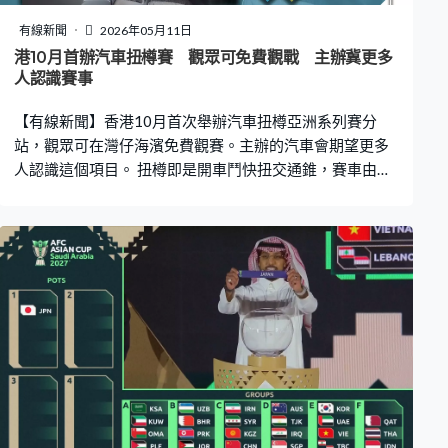
有線新聞
2026年05月11日
港10月首辦汽車扭樽賽 觀眾可免費觀戰 主辦冀更多
人認識賽事
【有線新聞】香港10月首次舉辦汽車扭樽亞洲系列賽分
站，觀眾可在灣仔海濱免費觀賽。主辦的汽車會期望更多
人認識這個項目。 扭樽即是開車鬥快扭交通錐，賽車由大
會提供，考車手技術、多過考馬力，要記好指定路線，走
錯、碰到交通錐都要加時間。香港汽車會賽事委員會主席
余嘯峰上年到過台北觀摩尾站，就一步步計劃將比賽帶來
香港。余嘯峰：「我見到參賽者每個都很認真、很緊張，
看看怎樣去研究，跟我們鬥大車其實一模一樣，只不過是
一個不同的形式去做 ，所以如果我們在香港做這個比賽的
話，就可以讓市民很近距離接觸到，就知道是什麼 。」 系
列賽全年6站，香港屬於第3站，10月17至18日在灣仔海
濱活動空間上演，比賽屆時不設圍板及觀眾席，車迷可免
費觀看。 余嘯峰認為扭樽相對安全而且門檻較低，有信心
辦好賽事：「扭樽真是簡單很多，我也不想說一步登天，