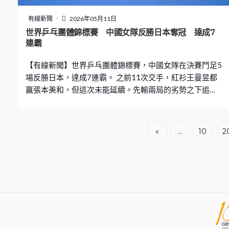
欽說是最好的禮物。
有線新聞
2026年05月11日
世界乒乓團體錦標賽 中國女隊反勝日本奪冠 達成7
連霸
【有線新聞】世界乒乓團體錦標賽，中國女隊在決賽鬥足5
場反勝日本，達成7連霸。 之前11次交手，紅衫王曼昱都
贏張本美和，但這次未能延續。先輸兩局的劣勢之下追
平，但決勝的第5局，就大比數輸4比11，局數輸2比3，中
國大分落後0比1。 世一的孫穎莎守住第2關，鬥早田希娜
連贏兩局11比7，第3局就贏11比8，為中國追平場數。但
«
...
10
2
蒯曼就以局數1比3，不敵削球手橋本帆乃香，中國大分再
次落後。還是要靠孫穎莎出馬，11比2、11比4、11比6，
橫掃張本美和，場數2比2。 王曼昱再次登場，這次就展現
霸氣，11比7、11比7及11比5，局數3比0擊敗早田希娜。
中國場數3比2擊敗日本，第24次稱霸。