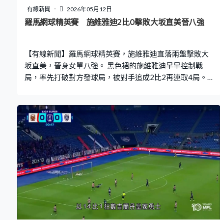
有線新聞
2026年05月12日
羅馬網球精英賽 施維雅迪2比0擊敗大坂直美晉八強
【有線新聞】羅馬網球精英賽，施維雅迪直落兩盤擊敗大
坂直美，晉身女單八強。 黑色裙的施維雅迪早早控制戰
局，率先打破對方發球局，被對手追成2比2再連取4局。
兩位「前一姐」對決，大坂直美首盤20次大意失誤，偶有
佳作令對手失位，首盤都輸2比6。大坂未能扭轉形勢，對
賽三連敗。 施維雅迪的第一發球得分率，第二盤提升至
89%，比大坂高32%。保住所有發球局，造出3次破發，贏
多盤6比1過關，會跟佩古拉爭入四強。