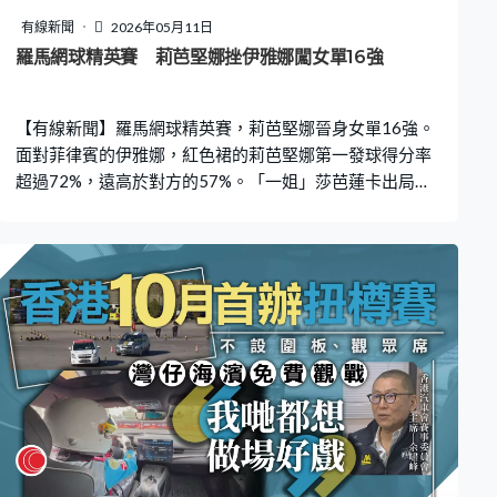
有線新聞
2026年05月11日
羅馬網球精英賽 莉芭堅娜挫伊雅娜闖女單16強
【有線新聞】羅馬網球精英賽，莉芭堅娜晉身女單16強。
面對菲律賓的伊雅娜，紅色裙的莉芭堅娜第一發球得分率
超過72%，遠高於對方的57%。「一姐」莎芭蓮卡出局，
這位世界第2的哈薩克球手成為奪標大熱，網前大力殺一
板。莉芭堅娜失了一個發球局，把握4次機會破發，直落贏
6比4、6比3，16強對比莉絲高娃。