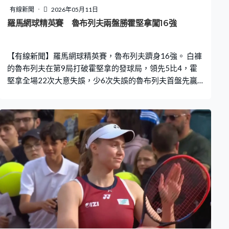
有線新聞
2026年05月11日
羅馬網球精英賽 魯布列夫兩盤勝霍堅拿闖16強
【有線新聞】羅馬網球精英賽，魯布列夫躋身16強。 白褲
的魯布列夫在第9局打破霍堅拿的發球局，領先5比4，霍
堅拿全場22次大意失誤，少6次失誤的魯布列夫首盤先贏6
比4。魯布列夫乘著氣勢，第2盤開局就破發，霍堅拿的全
場第一發球得分率只得57%，魯布列夫就有85%，這盤沒
有遇過破發危機，贏多盤6比4，直落兩盤過關，會跟巴斯
拿舒韋利爭入8強。