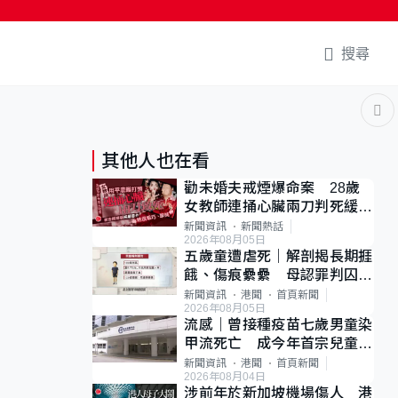
搜尋
其他人也在看
勸未婚夫戒煙爆命案 28歲
女教師連捅心臟兩刀判死緩
母斥判太重已上訴
新聞資訊
新聞熱話
2026年08月05日
五歲童遭虐死｜解剖揭長期捱
餓、傷痕纍纍 母認罪判囚
22年 官斥冷血：同類案最
新聞資訊
港聞
首頁新聞
2026年08月05日
惡劣
流感｜曾接種疫苗七歲男童染
甲流死亡 成今年首宗兒童感
染離世個案
新聞資訊
港聞
首頁新聞
2026年08月04日
涉前年於新加坡機場傷人 港