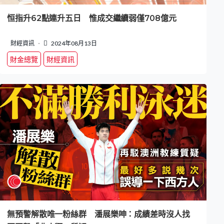
恒指升62點連升五日 惟成交繼續弱僅708億元
財經資訊
2024年08月13日
財金總覽
財經資訊
無預警解散唯一粉絲群 潘展樂呻：成績差時沒人找