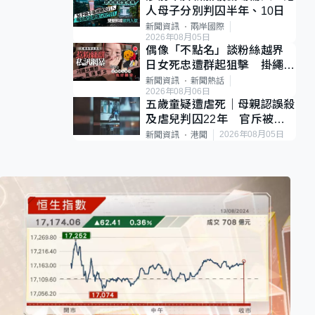
人母子分別判囚半年、10日
新聞資訊
兩岸國際
2026年08月05日
偶像「不點名」談粉絲越界
日女死忠遭群起狙擊 掛繩開
直播道歉後輕生
新聞資訊
新聞熱話
2026年08月06日
五歲童疑遭虐死｜母親認誤殺
及虐兒判囚22年 官斥被告
殘忍、同類案最惡劣
2026年08月05日
新聞資訊
港聞