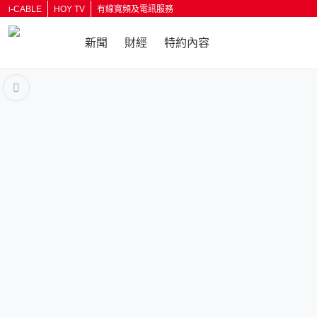
i-CABLE
HOY TV
有線寬頻及電訊服務
新聞
財經
特約內容
返回