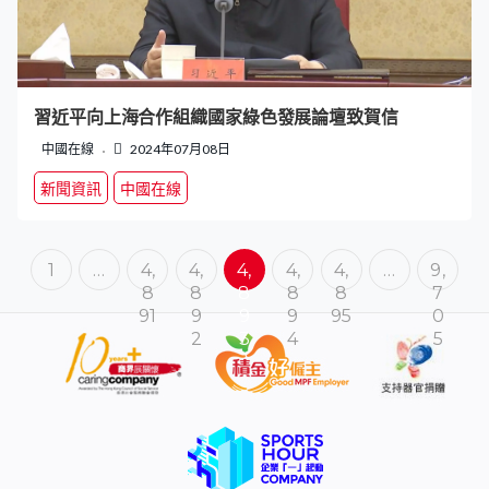
習近平向上海合作組織國家綠色發展論壇致賀信
中國在線
2024年07月08日
新聞資訊
中國在線
1
…
4,
4,
4,
4,
4,
…
9,
8
8
8
8
8
7
91
9
9
9
95
0
2
3
4
5