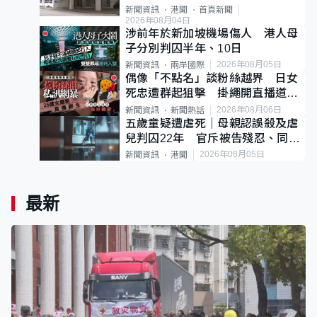
案
新聞資訊
港聞
首頁新聞
2026年08月04日
涉前年於新加坡機場傷人 港人母
子分別判囚半年、10日
2026年08月05日
新聞資訊
兩岸國際
偶像「不點名」談粉絲越界 日女
死忠遭群起狙擊 掛繩開直播道歉
後輕生
2026年08月06日
新聞資訊
新聞熱話
五歲童疑遭虐死｜母親認誤殺及虐
兒判囚22年 官斥被告殘忍、同類
案最惡劣
2026年08月05日
新聞資訊
港聞
最新