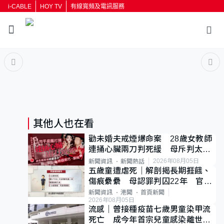
i-CABLE
HOY TV
有線寬頻及電訊服務
返回
按輸入鍵開始搜尋
其他人也在看
勸未婚夫戒煙爆命案 28歲女教師
連捅心臟兩刀判死緩 母斥判太重
已上訴
2026年08月05日
新聞資訊
新聞熱話
五歲童遭虐死｜解剖揭長期捱餓、
傷痕纍纍 母認罪判囚22年 官斥
冷血：同類案最惡劣
新聞資訊
港聞
首頁新聞
2026年08月05日
流感｜曾接種疫苗七歲男童染甲流
死亡 成今年首宗兒童感染離世個