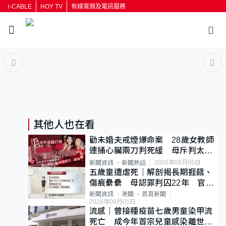
i-CABLE
HOY TV
有線寬頻及電訊服務
返回
按輸入鍵開始搜尋
其他人也在看
勸未婚夫戒煙爆命案 28歲女教師
連捅心臟兩刀判死緩 母斥判太重
已上訴
2026年08月05日
新聞資訊
新聞熱話
五歲童遭虐死｜解剖揭長期捱餓、
傷痕纍纍 母認罪判囚22年 官斥
冷血：同類案最惡劣
新聞資訊
港聞
首頁新聞
2026年08月05日
流感｜曾接種疫苗七歲男童染甲流
死亡 成今年首宗兒童感染離世個