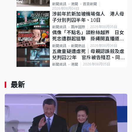
案
新聞資訊
港聞
首頁新聞
2026年08月04日
涉前年於新加坡機場傷人 港人母
子分別判囚半年、10日
2026年08月05日
新聞資訊
兩岸國際
偶像「不點名」談粉絲越界 日女
死忠遭群起狙擊 掛繩開直播道歉
後輕生
2026年08月06日
新聞資訊
新聞熱話
五歲童疑遭虐死｜母親認誤殺及虐
兒判囚22年 官斥被告殘忍、同類
案最惡劣
2026年08月05日
新聞資訊
港聞
最新