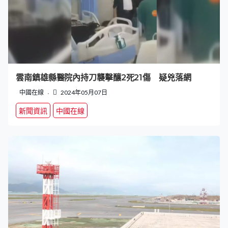
雲南鎮雄縣醫院內持刀襲擊釀2死21傷 疑兇落網
中國在線
2024年05月07日
新聞資訊
中國在線