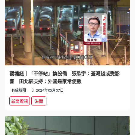
觀塘綫｜「不停站」換設備 張欣宇：荃灣綫或受影
響 田北辰支持：外國是家常便飯
有線新聞
2024年05月07日
新聞資訊
港聞