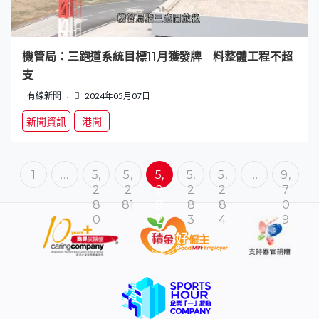
機管局：三跑道系統目標11月獲發牌 料整體工程不超
支
有線新聞
2024年05月07日
新聞資訊
港聞
1
…
5,
5,
5,
5,
5,
…
9,
2
2
2
2
2
7
8
81
8
8
8
0
0
2
3
4
9