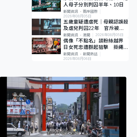
人母子分別判囚半年、10日
新聞資訊
兩岸國際
2026年08月05日
五歲童疑遭虐死｜母親認誤殺
及虐兒判囚22年 官斥被告
殘忍、同類案最惡劣
2026年08月05日
新聞資訊
港聞
偶像「不點名」談粉絲越界
日女死忠遭群起狙擊 掛繩開
直播道歉後輕生
新聞資訊
新聞熱話
2026年08月06日