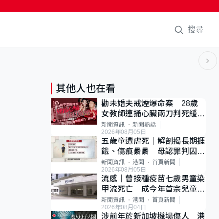
搜尋
其他人也在看
勸未婚夫戒煙爆命案 28歲
女教師連捅心臟兩刀判死緩
母斥判太重已上訴
新聞資訊
新聞熱話
2026年08月05日
五歲童遭虐死｜解剖揭長期捱
餓、傷痕纍纍 母認罪判囚
22年 官斥冷血：同類案最
新聞資訊
港聞
首頁新聞
2026年08月05日
惡劣
流感｜曾接種疫苗七歲男童染
甲流死亡 成今年首宗兒童感
染離世個案
新聞資訊
港聞
首頁新聞
2026年08月04日
涉前年於新加坡機場傷人 港