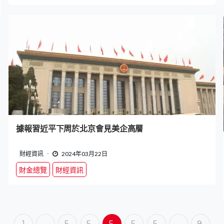
據報習近平下周於北京會見美企高層
財經資訊
2024年03月22日
財金總覽
財經資訊
1
…
5,
5,
5,
5,
5,
…
9,