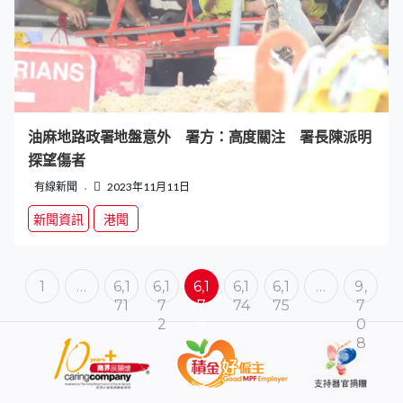
油麻地路政署地盤意外 署方：高度關注 署長陳派明
探望傷者
有線新聞
2023年11月11日
新聞資訊
港聞
1
…
6,1
6,1
6,1
6,1
6,1
…
9,
71
7
7
74
75
7
2
3
0
8