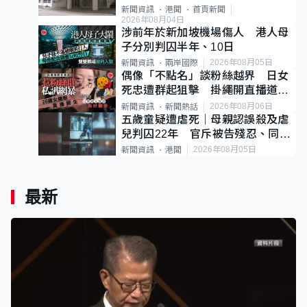
案
新聞資訊
港聞
首頁新聞
2026年08月04日
涉前年於新加坡機場傷人 港人母
子分別判囚半年、10日
2026年08月05日
新聞資訊
兩岸國際
偶像「不點名」談粉絲越界 日女
死忠遭群起狙擊 掛繩開直播道歉
後輕生
2026年08月06日
新聞資訊
新聞熱話
五歲童疑遭虐死｜母親認誤殺及虐
兒判囚22年 官斥被告殘忍、同類
案最惡劣
2026年08月05日
新聞資訊
港聞
最新