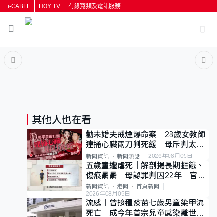
i-CABLE
HOY TV
有線寬頻及電訊服務
返回
按輸入鍵開始搜尋
其他人也在看
勸未婚夫戒煙爆命案 28歲女教師
連捅心臟兩刀判死緩 母斥判太重
已上訴
2026年08月05日
新聞資訊
新聞熱話
五歲童遭虐死｜解剖揭長期捱餓、
傷痕纍纍 母認罪判囚22年 官斥
冷血：同類案最惡劣
新聞資訊
港聞
首頁新聞
2026年08月05日
流感｜曾接種疫苗七歲男童染甲流
死亡 成今年首宗兒童感染離世個