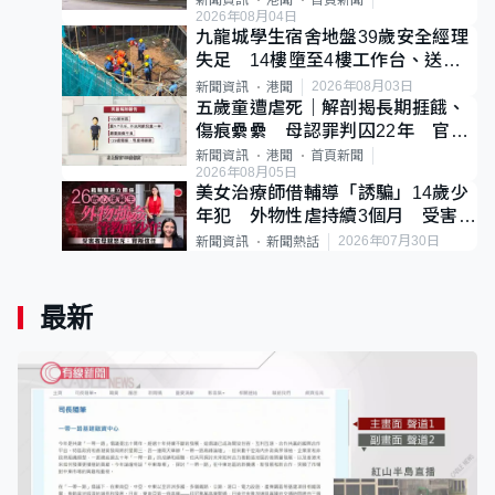
新聞資訊
港聞
首頁新聞
2026年08月04日
九龍城學生宿舍地盤39歲安全經理
失足 14樓墮至4樓工作台、送院
不治
2026年08月03日
新聞資訊
港聞
五歲童遭虐死｜解剖揭長期捱餓、
傷痕纍纍 母認罪判囚22年 官斥
冷血：同類案最惡劣
新聞資訊
港聞
首頁新聞
2026年08月05日
美女治療師借輔導「誘騙」14歲少
年犯 外物性虐持續3個月 受害者
母：要保護其他人
2026年07月30日
新聞資訊
新聞熱話
最新