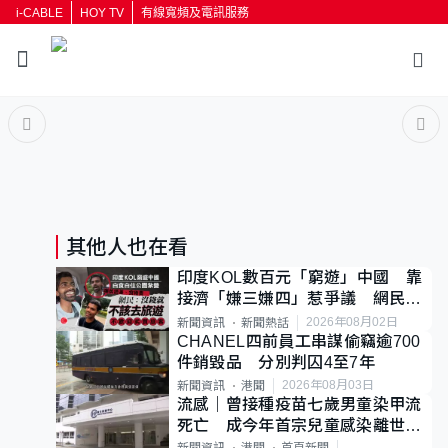
i-CABLE
HOY TV
有線寬頻及電訊服務
返回
按輸入鍵開始搜尋
其他人也在看
印度KOL數百元「窮遊」中國 靠
接濟「嫌三嫌四」惹爭議 網民：
不歡迎劣質旅客
2026年08月02日
新聞資訊
新聞熱話
CHANEL四前員工串謀偷竊逾700
件銷毀品 分別判囚4至7年
2026年08月03日
新聞資訊
港聞
流感｜曾接種疫苗七歲男童染甲流
死亡 成今年首宗兒童感染離世個
案