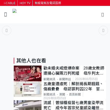
i-CABLE
HOY TV
有線寬頻及電訊服務
返回
按輸入鍵開始搜尋
其他人也在看
勸未婚夫戒煙爆命案 28歲女教師
連捅心臟兩刀判死緩 母斥判太重
已上訴
2026年08月05日
新聞資訊
新聞熱話
五歲童遭虐死｜解剖揭長期捱餓、
傷痕纍纍 母認罪判囚22年 官斥
冷血：同類案最惡劣
新聞資訊
港聞
首頁新聞
2026年08月05日
流感｜曾接種疫苗七歲男童染甲流
死亡 成今年首宗兒童感染離世個