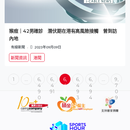
猴痘｜42男確診 潛伏期在港有高風險接觸 曾到訪
內地
有線新聞
2023年09月09日
新聞資訊
港聞
1
…
6,
6,
6,
6,
6,
…
9,
4
4
4
4
4
7
9
91
9
9
9
0
0
2
3
4
9