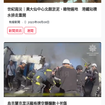
世紀雨災｜黃大仙中心北館淤泥、雜物遍地 港鐵站積
水排走重開
有線新聞
2023年09月09日
新聞資訊
港聞
烏克蘭克里沃羅格遭空襲釀數十死傷