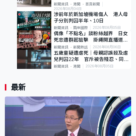
案
新聞資訊
港聞
首頁新聞
2026年08月04日
涉前年於新加坡機場傷人 港人母
子分別判囚半年、10日
2026年08月05日
新聞資訊
兩岸國際
偶像「不點名」談粉絲越界 日女
死忠遭群起狙擊 掛繩開直播道歉
後輕生
2026年08月06日
新聞資訊
新聞熱話
五歲童疑遭虐死｜母親認誤殺及虐
兒判囚22年 官斥被告殘忍、同類
案最惡劣
2026年08月05日
新聞資訊
港聞
最新