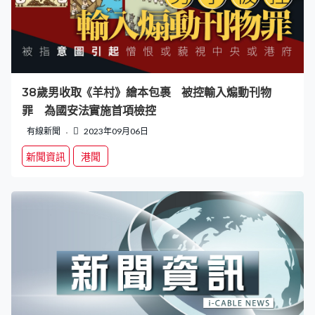
38歲男收取《羊村》繪本包裹 被控輸入煽動刊物
罪 為國安法實施首項檢控
有線新聞
2023年09月06日
新聞資訊
港聞