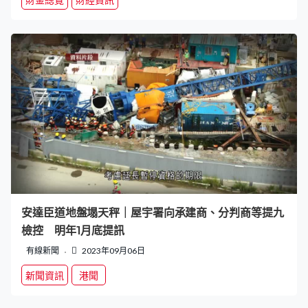
安達臣道地盤塌天秤｜屋宇署向承建商、分判商等提九
檢控 明年1月底提訊
有線新聞
2023年09月06日
新聞資訊
港聞