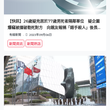
【快訊】26歲疑兇居於77歲男死者隔鄰單位 疑企圖
爆竊被撞破勒死對方 向親友報稱「錯手殺人」後畏罪
自殺
有線新聞
2023年09月06日
新聞資訊
新聞熱話