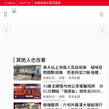
i-CABLE
HOY TV
有線寬頻及電訊服務
返回
按輸入鍵開始搜尋
其他人也在看
黃大仙上邨傷人及自殺案 疑噪音
問題動殺機 死者持菜刀斬傷樓上
鄰居後墮斃
新聞資訊
港聞
首頁新聞
2026年08月08日
43歲主婦墮內地公安電騙陷阱 分
81次轉賬「保證金」損失近6900萬
元
新聞資訊
港聞
首頁新聞
2026年08月07日
極端酷熱｜六旬外籍漢大埔船灣行