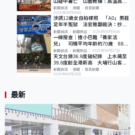
山疑中暑亡 山藝教練：高溫高濕
度不宜遠足
新聞資訊
港聞
首頁新聞
2026年08月09日
涉誘12歲女自拍祼照 「A0」男捱
足年半冤獄 法官推翻裁決：抄錯
標點
2026年08月06日
新聞資訊
新聞熱話
一線搜查｜揸小巴難「養家活
兒」 司機平均年齡約70歲 88歲
黃伯：希望一直揸落去
2026年08月07日
新聞資訊
新聞熱話
天文台錄36.9度破紀錄 上水飆至
39.8度創全港新高 大埔行山客中
暑不治
新聞資訊
港聞
首頁新聞
2026年08月09日
最新