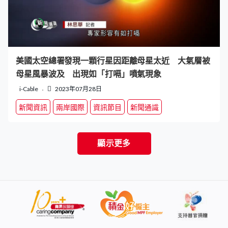
美國太空總署發現一顆行星因距離母星太近 大氣層被
母星風暴波及 出現如「打嗝」噴氣現象
i-Cable
2023年07月28日
新聞資訊
兩岸國際
資訊節目
新聞通識
顯示更多