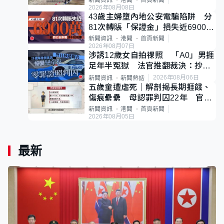
新聞資訊
港聞
首頁新聞
2026年08月08日
43歲主婦墮內地公安電騙陷阱 分
81次轉賬「保證金」損失近6900萬
元
新聞資訊
港聞
首頁新聞
2026年08月07日
涉誘12歲女自拍祼照 「A0」男捱
足年半冤獄 法官推翻裁決：抄錯
標點
2026年08月06日
新聞資訊
新聞熱話
五歲童遭虐死｜解剖揭長期捱餓、
傷痕纍纍 母認罪判囚22年 官斥
冷血：同類案最惡劣
新聞資訊
港聞
首頁新聞
2026年08月05日
最新