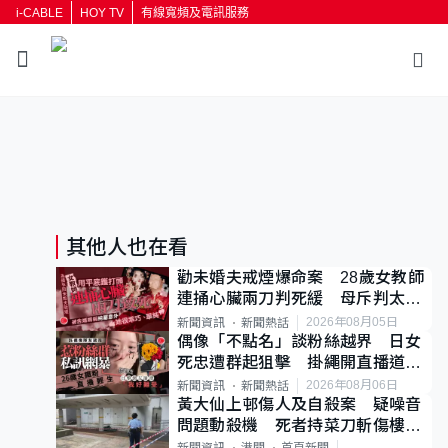
i-CABLE
HOY TV
有線寬頻及電訊服務
其他人也在看
勸未婚夫戒煙爆命案 28歲女教師
連捅心臟兩刀判死緩 母斥判太重
已上訴
2026年08月05日
新聞資訊
新聞熱話
偶像「不點名」談粉絲越界 日女
死忠遭群起狙擊 掛繩開直播道歉
後輕生
2026年08月06日
新聞資訊
新聞熱話
黃大仙上邨傷人及自殺案 疑噪音
問題動殺機 死者持菜刀斬傷樓上
鄰居後墮斃