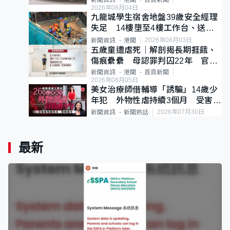
新聞資訊
港聞
首頁新聞
2026年08月04日
九龍城學生宿舍地盤39歲安全經理
失足 14樓墮至4樓工作台、送院
不治
2026年08月03日
新聞資訊
港聞
五歲童遭虐死｜解剖揭長期捱餓、
傷痕纍纍 母認罪判囚22年 官斥
冷血：同類案最惡劣
新聞資訊
港聞
首頁新聞
2026年08月05日
美女治療師借輔導「誘騙」14歲少
年犯 外物性虐持續3個月 受害者
母：要保護其他人
2026年07月30日
新聞資訊
新聞熱話
最新