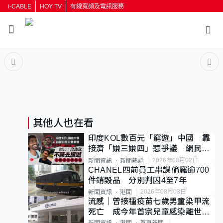
i-CABLE
HOY TV
有線寬頻及電訊服務
返回
按輸入鍵開始搜尋
其他人也在看
印度KOL數百元「窮遊」中國 靠
接濟「嫌三嫌四」惹爭議 網民：
不歡迎劣質旅客
2026年08月02日
新聞資訊
新聞熱話
CHANEL四前員工串謀偷竊逾700
件銷毀品 分別判囚4至7年
2026年08月03日
新聞資訊
港聞
流感｜曾接種疫苗七歲男童染甲流
死亡 成今年首宗兒童感染離世個
案