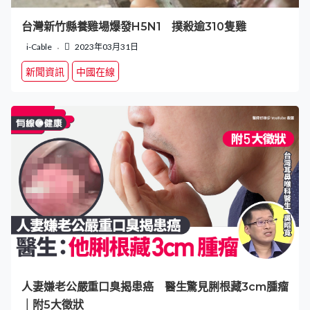
台灣新竹縣養雞場爆發H5N1 撲殺逾310隻雞
i-Cable
2023年03月31日
新聞資訊
中國在線
人妻嫌老公嚴重口臭揭患癌 醫生驚見脷根藏3cm腫瘤
｜附5大徵狀