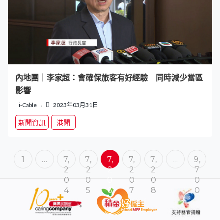
內地團｜李家超：會確保旅客有好經驗 同時減少當區
影響
i-Cable
2023年03月31日
新聞資訊
港聞
1
…
7,
7,
7,
7,
7,
…
9,
2
2
2
2
2
7
0
0
0
0
0
0
4
5
6
7
8
0