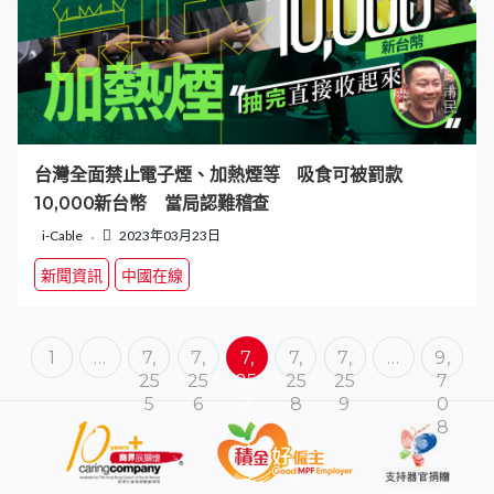
台灣全面禁止電子煙、加熱煙等 吸食可被罰款
10,000新台幣 當局認難稽查
i-Cable
2023年03月23日
新聞資訊
中國在線
1
…
7,
7,
7,
7,
7,
…
9,
25
25
25
25
25
7
5
6
7
8
9
0
8