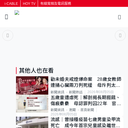
i-CABLE
HOY TV
有線寬頻及電訊服務
返回
按輸入鍵開始搜尋
其他人也在看
勸未婚夫戒煙爆命案 28歲女教師
連捅心臟兩刀判死緩 母斥判太重
已上訴
2026年08月05日
新聞資訊
新聞熱話
五歲童遭虐死｜解剖揭長期捱餓、
傷痕纍纍 母認罪判囚22年 官斥
冷血：同類案最惡劣
新聞資訊
港聞
首頁新聞
2026年08月05日
流感｜曾接種疫苗七歲男童染甲流
死亡 成今年首宗兒童感染離世個