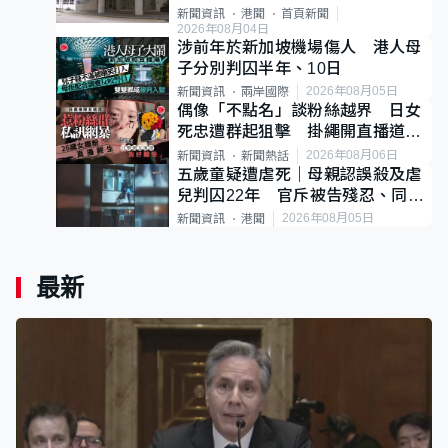
案
新聞資訊
港聞
首頁新聞
2026年08月04日
涉前年於新加坡機場傷人 港人母
子分別判囚半年、10日
2026年08月05日
新聞資訊
兩岸國際
偶像「不點名」談粉絲越界 日女
死忠遭群起狙擊 掛繩開直播道歉
後輕生
2026年08月06日
新聞資訊
新聞熱話
五歲童疑遭虐死｜母親認誤殺及虐
兒判囚22年 官斥被告殘忍、同類
案最惡劣
2026年08月05日
新聞資訊
港聞
最新