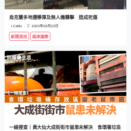
烏克蘭多地遭導彈及無人機襲擊 造成死傷
i-Cable
2023年03月23日
新聞資訊
兩岸國際
一線搜查｜黃大仙大成街街市鼠患未解決 食環署垃圾