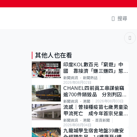
搜尋
其他人也在看
印度KOL數百元「窮遊」中
國 靠接濟「嫌三嫌四」惹爭
議 網民：不歡迎劣質旅客
新聞資訊
新聞熱話
2026年08月02日
CHANEL四前員工串謀偷竊
逾700件銷毀品 分別判囚4
至7年
2026年08月03日
新聞資訊
港聞
流感｜曾接種疫苗七歲男童染
甲流死亡 成今年首宗兒童感
染離世個案
新聞資訊
港聞
首頁新聞
2026年08月04日
九龍城學生宿舍地盤39歲安