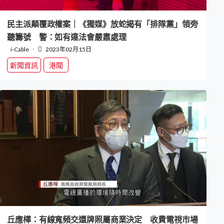
民主派顛覆政權案｜《獨媒》放蛇揭有「排隊黨」領旁
聽籌號 警：如有違法會嚴肅處理
i-Cable
2023年02月15日
新聞資訊
港聞
丘應樺：有線寬頻交還牌照屬商業決定 收費電視市場