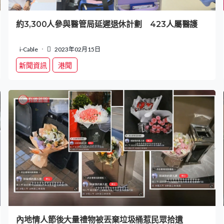
約3,300人參與醫管局延遲退休計劃 423人屬醫護
i-Cable
2023年02月15日
新聞資訊
港聞
內地情人節後大量禮物被丟棄垃圾桶惹民眾拾遺