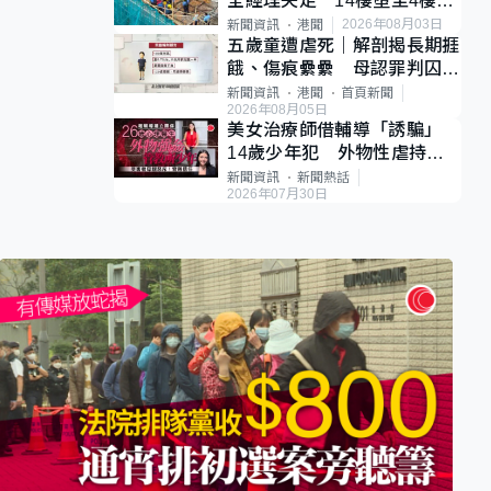
全經理失足 14樓墮至4樓工
作台、送院不治
2026年08月03日
新聞資訊
港聞
五歲童遭虐死｜解剖揭長期捱
餓、傷痕纍纍 母認罪判囚
22年 官斥冷血：同類案最
新聞資訊
港聞
首頁新聞
2026年08月05日
惡劣
美女治療師借輔導「誘騙」
14歲少年犯 外物性虐持續3
個月 受害者母：要保護其他
新聞資訊
新聞熱話
2026年07月30日
人