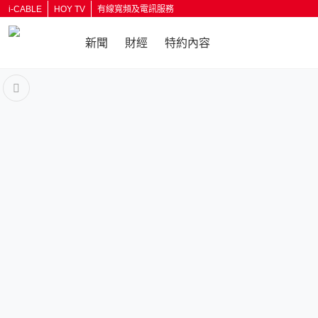
i-CABLE
HOY TV
有線寬頻及電訊服務
新聞
財經
特約內容
返回