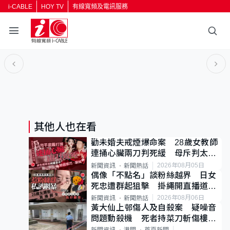
i-CABLE
HOY TV
有線寬頻及電訊服務
返回
按輸入鍵開始搜尋
其他人也在看
勸未婚夫戒煙爆命案 28歲女教師
連捅心臟兩刀判死緩 母斥判太重
已上訴
2026年08月05日
新聞資訊
新聞熱話
偶像「不點名」談粉絲越界 日女
死忠遭群起狙擊 掛繩開直播道歉
後輕生
2026年08月06日
新聞資訊
新聞熱話
黃大仙上邨傷人及自殺案 疑噪音
問題動殺機 死者持菜刀斬傷樓上
鄰居後墮斃