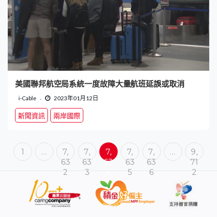
美國聯邦航空局系統一度故障大量航班延誤或取消
i-Cable
2023年01月12日
新聞資訊
兩岸國際
1
…
7,
7,
7,
7,
7,
…
9,
63
63
63
63
63
71
2
3
4
5
6
2