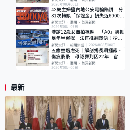
新聞資訊
港聞
首頁新聞
2026年08月08日
43歲主婦墮內地公安電騙陷阱 分
81次轉賬「保證金」損失近6900萬
元
新聞資訊
港聞
首頁新聞
2026年08月07日
涉誘12歲女自拍祼照 「A0」男捱
足年半冤獄 法官推翻裁決：抄錯
標點
2026年08月06日
新聞資訊
新聞熱話
五歲童遭虐死｜解剖揭長期捱餓、
傷痕纍纍 母認罪判囚22年 官斥
冷血：同類案最惡劣
新聞資訊
港聞
首頁新聞
2026年08月05日
最新