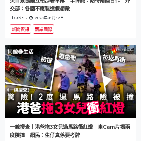
英日簽協議互相部署軍隊 辛偉誠：期待兩國合作 外
交部：各國不應製造假想敵
i-Cable
2023年01月12日
新聞資訊
兩岸國際
一線搜查｜港爸拖3女兒過馬路衝紅燈 車Cam片揭兩
度險撞 網民：生仔真係要考牌