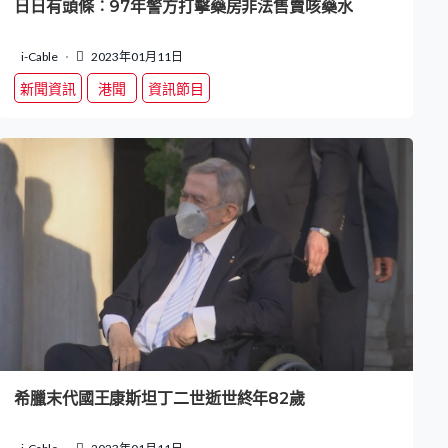
日日有頭條︰97年警方打擊藥房非法售賣咳藥水
i-Cable
2023年01月11日
新聞資訊
港聞
資訊節目
希臘末代國王康斯坦丁二世逝世終年82歲