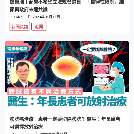
搶藥潮｜商會不希望立法規管銷售 「自律性限制」細
節與政府未達共識
i-Cable
2023年01月11日
新聞資訊
港聞
膀胱癌治療｜患者一定要切除膀胱？ 醫生：年長患者
可選擇放射治療