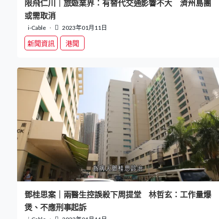
限飛仁川｜旅遊業界：有替代交通影響不大 濟州島團
或需取消
i-Cable
2023年01月11日
新聞資訊
港聞
鄧桂思案｜兩醫生控誤殺下周提堂 林哲玄：工作量爆
煲、不應刑事起訴