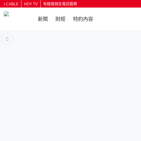
i-CABLE
HOY TV
有線寬頻及電訊服務
新聞
財經
特約內容
返回