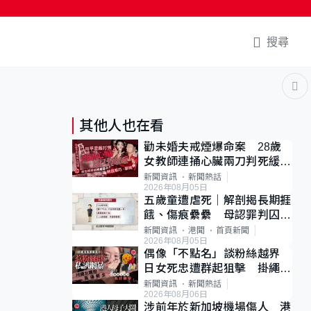
搜尋
其他人也在看
勸未婚夫戒煙爆命案 28歲
女教師連捅心臟兩刀判死緩
母斥判太重已上訴
新聞資訊
新聞熱話
2026年08月05日
五歲童遭虐死｜解剖揭長期捱
餓、傷痕纍纍 母認罪判囚
22年 官斥冷血：同類案最
新聞資訊
港聞
首頁新聞
2026年08月05日
惡劣
偶像「不點名」談粉絲越界
日女死忠遭群起狙擊 掛繩開
直播道歉後輕生
新聞資訊
新聞熱話
2026年08月06日
涉前年於新加坡機場傷人 港