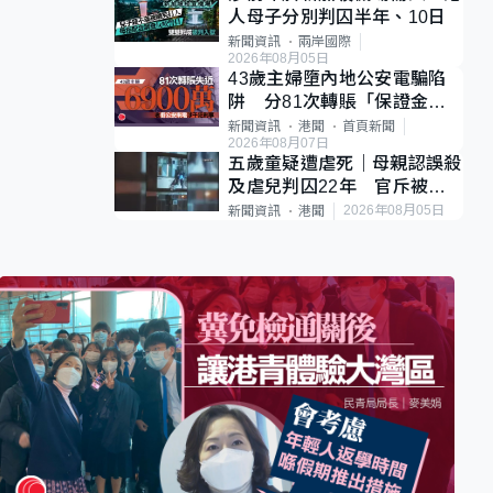
人母子分別判囚半年、10日
新聞資訊
兩岸國際
2026年08月05日
43歲主婦墮內地公安電騙陷
阱 分81次轉賬「保證金」
損失近6900萬元
新聞資訊
港聞
首頁新聞
2026年08月07日
五歲童疑遭虐死｜母親認誤殺
及虐兒判囚22年 官斥被告
殘忍、同類案最惡劣
2026年08月05日
新聞資訊
港聞